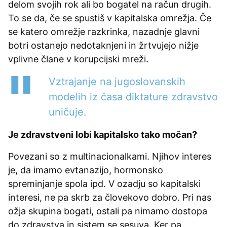
delom svojih rok ali bo bogatel na račun drugih.
To se da, če se spustiš v kapitalska omrežja. Če
se katero omrežje razkrinka, nazadnje glavni
botri ostanejo nedotaknjeni in žrtvujejo nižje
vplivne člane v korupcijski mreži.
Vztrajanje na jugoslovanskih
modelih iz časa diktature zdravstvo
uničuje.
Je zdravstveni lobi kapitalsko tako močan?
Povezani so z multinacionalkami. Njihov interes
je, da imamo evtanazijo, hormonsko
spreminjanje spola ipd. V ozadju so kapitalski
interesi, ne pa skrb za človekovo dobro. Pri nas
ožja skupina bogati, ostali pa nimamo dostopa
do zdravstva in sistem se sesuva. Ker pa