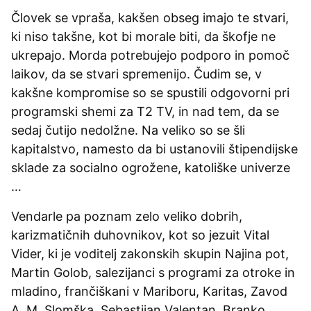
Človek se vpraša, kakšen obseg imajo te stvari,
ki niso takšne, kot bi morale biti, da škofje ne
ukrepajo. Morda potrebujejo podporo in pomoč
laikov, da se stvari spremenijo. Čudim se, v
kakšne kompromise so se spustili odgovorni pri
programski shemi za T2 TV, in nad tem, da se
sedaj čutijo nedolžne. Na veliko so se šli
kapitalstvo, namesto da bi ustanovili štipendijske
sklade za socialno ogrožene, katoliške univerze
…
Vendarle pa poznam zelo veliko dobrih,
karizmatičnih duhovnikov, kot so jezuit Vital
Vider, ki je voditelj zakonskih skupin Najina pot,
Martin Golob, salezijanci s programi za otroke in
mladino, frančiškani v Mariboru, Karitas, Zavod
A. M. Slomška, Sebastijan Valentan, Branko