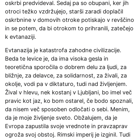
oskrbi predvideval. Sedaj pa so obupani, ker jih
otroci težko vzdržujejo, starši zaradi doplačil
oskrbnine v domovih otroke potiskajo v revščino
in se potem, da bi otrokom to prihranili, zatečejo
k evtanaziji.
Evtanazija je katastrofa zahodne civilizacije.
Beda te levice je, da ima visoka gesla in
teoretična sporočila o dobrem delu za ljudi, za
bližnje, za delavce, za solidarnost, za živali, za
okolje, vodi pa v diktaturo, tudi nad življenjem.
Žival v hlevu, nek kostanj v Ljubljani, bo imel več
pravic kot jaz, ko bom ostarel, če bodo spoznali,
da nisem več sposoben odločati o sebi. Menim,
da je moje življenje sveto. Obžalujem, da je
Evropa zapustila svoje vrednote in pravzaprav
ogroža svoj obstoj. Rimski imperij je izginil. Tudi