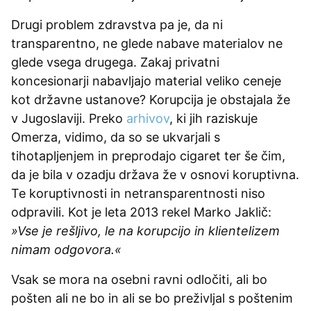
Drugi problem zdravstva pa je, da ni
transparentno, ne glede nabave materialov ne
glede vsega drugega. Zakaj privatni
koncesionarji nabavljajo material veliko ceneje
kot državne ustanove? Korupcija je obstajala že
v Jugoslaviji. Preko
arhivov
, ki jih raziskuje
Omerza, vidimo, da so se ukvarjali s
tihotapljenjem in preprodajo cigaret ter še čim,
da je bila v ozadju država že v osnovi koruptivna.
Te koruptivnosti in netransparentnosti niso
odpravili. Kot je leta 2013 rekel Marko Jaklič:
»Vse je rešljivo, le na korupcijo in klientelizem
nimam odgovora.«
Vsak se mora na osebni ravni odločiti, ali bo
pošten ali ne bo in ali se bo preživljal s poštenim