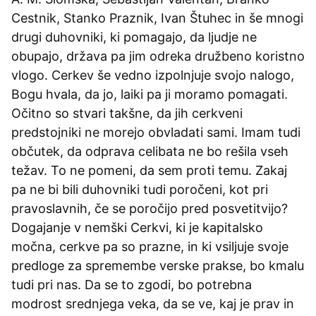
Cestnik, Stanko Praznik, Ivan Štuhec in še mnogi
drugi duhovniki, ki pomagajo, da ljudje ne
obupajo, država pa jim odreka družbeno koristno
vlogo. Cerkev še vedno izpolnjuje svojo nalogo,
Bogu hvala, da jo, laiki pa ji moramo pomagati.
Očitno so stvari takšne, da jih cerkveni
predstojniki ne morejo obvladati sami. Imam tudi
občutek, da odprava celibata ne bo rešila vseh
težav. To ne pomeni, da sem proti temu. Zakaj
pa ne bi bili duhovniki tudi poročeni, kot pri
pravoslavnih, če se poročijo pred posvetitvijo?
Dogajanje v nemški Cerkvi, ki je kapitalsko
močna, cerkve pa so prazne, in ki vsiljuje svoje
predloge za spremembe verske prakse, bo kmalu
tudi pri nas. Da se to zgodi, bo potrebna
modrost srednjega veka, da se ve, kaj je prav in