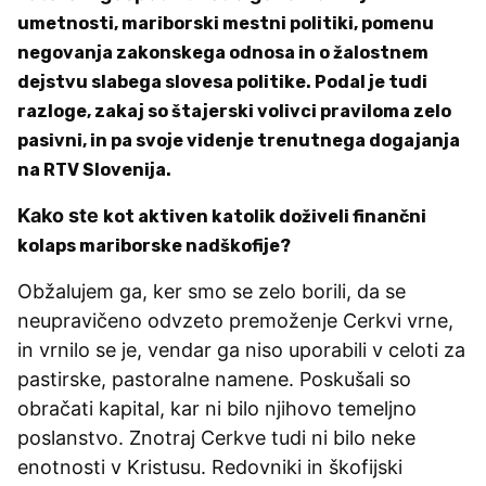
umetnosti, mariborski mestni politiki, pomenu
negovanja zakonskega odnosa in o žalostnem
dejstvu slabega slovesa politike. Podal je tudi
razloge, zakaj so štajerski volivci praviloma zelo
pasivni, in pa svoje videnje trenutnega dogajanja
na RTV Slovenija.
Kako ste
kot aktiven katolik
doživeli finančni
kolaps mariborske nadškofije?
Obžalujem ga, ker smo se zelo borili, da se
neupravičeno odvzeto premoženje Cerkvi vrne,
in vrnilo se je, vendar ga niso uporabili v celoti za
pastirske, pastoralne namene. Poskušali so
obračati kapital, kar ni bilo njihovo temeljno
poslanstvo. Znotraj Cerkve tudi ni bilo neke
enotnosti v Kristusu. Redovniki in škofijski