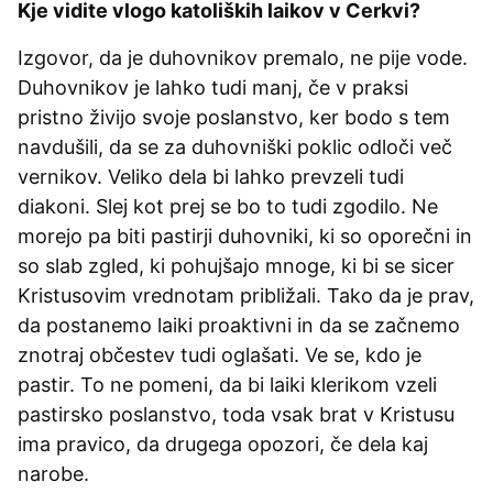
Kje vidite vlogo katoliških laikov v Cerkvi?
Izgovor, da je duhovnikov premalo, ne pije vode.
Duhovnikov je lahko tudi manj, če v praksi
pristno živijo svoje poslanstvo, ker bodo s tem
navdušili, da se za duhovniški poklic odloči več
vernikov. Veliko dela bi lahko prevzeli tudi
diakoni. Slej kot prej se bo to tudi zgodilo. Ne
morejo pa biti pastirji duhovniki, ki so oporečni in
so slab zgled, ki pohujšajo mnoge, ki bi se sicer
Kristusovim vrednotam približali. Tako da je prav,
da postanemo laiki proaktivni in da se začnemo
znotraj občestev tudi oglašati. Ve se, kdo je
pastir. To ne pomeni, da bi laiki klerikom vzeli
pastirsko poslanstvo, toda vsak brat v Kristusu
ima pravico, da drugega opozori, če dela kaj
narobe.