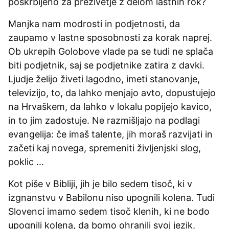
poskrbljeno za preživetje z delom lastnih rok?
Manjka nam modrosti in podjetnosti, da
zaupamo v lastne sposobnosti za korak naprej.
Ob ukrepih Golobove vlade pa se tudi ne splača
biti podjetnik, saj se podjetnike zatira z davki.
Ljudje želijo živeti lagodno, imeti stanovanje,
televizijo, to, da lahko menjajo avto, dopustujejo
na Hrvaškem, da lahko v lokalu popijejo kavico,
in to jim zadostuje. Ne razmišljajo na podlagi
evangelija: če imaš talente, jih moraš razvijati in
začeti kaj novega, spremeniti življenjski slog,
poklic ...
Kot piše v Bibliji, jih je bilo sedem tisoč, ki v
izgnanstvu v Babilonu niso upognili kolena. Tudi
Slovenci imamo sedem tisoč klenih, ki ne bodo
upognili kolena, da bomo ohranili svoj jezik,