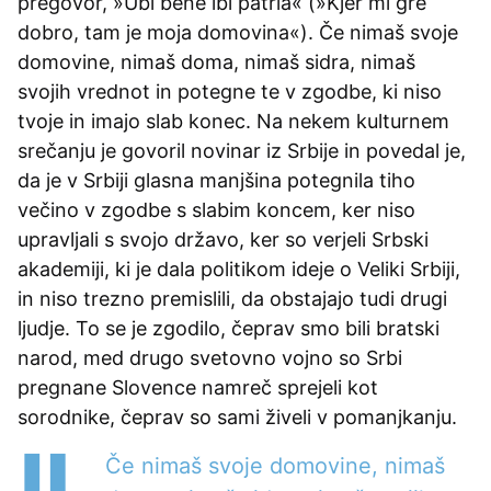
pregovor, »Ubi bene ibi patria« (»Kjer mi gre
dobro, tam je moja domovina«). Če nimaš svoje
domovine, nimaš doma, nimaš sidra, nimaš
svojih vrednot in potegne te v zgodbe, ki niso
tvoje in imajo slab konec. Na nekem kulturnem
srečanju je govoril novinar iz Srbije in povedal je,
da je v Srbiji glasna manjšina potegnila tiho
večino v zgodbe s slabim koncem, ker niso
upravljali s svojo državo, ker so verjeli Srbski
akademiji, ki je dala politikom ideje o Veliki Srbiji,
in niso trezno premislili, da obstajajo tudi drugi
ljudje. To se je zgodilo, čeprav smo bili bratski
narod, med drugo svetovno vojno so Srbi
pregnane Slovence namreč sprejeli kot
sorodnike, čeprav so sami živeli v pomanjkanju.
Če nimaš svoje domovine, nimaš