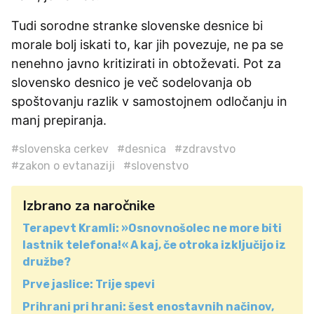
Tudi sorodne stranke slovenske desnice bi
morale bolj iskati to, kar jih povezuje, ne pa se
nenehno javno kritizirati in obtoževati. Pot za
slovensko desnico je več sodelovanja ob
spoštovanju razlik v samostojnem odločanju in
manj prepiranja.
#slovenska cerkev
#desnica
#zdravstvo
#zakon o evtanaziji
#slovenstvo
Izbrano za naročnike
Terapevt Kramli: »Osnovnošolec ne more biti
lastnik telefona!« A kaj, če otroka izključijo iz
družbe?
Prve jaslice: Trije spevi
Prihrani pri hrani: šest enostavnih načinov,