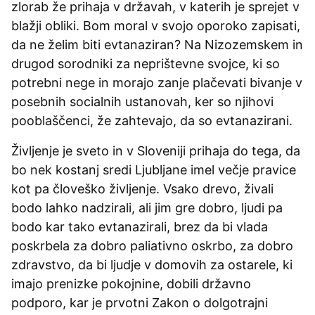
zlorab že prihaja v državah, v katerih je sprejet v
blažji obliki. Bom moral v svojo oporoko zapisati,
da ne želim biti evtanaziran? Na Nizozemskem in
drugod sorodniki za neprištevne svojce, ki so
potrebni nege in morajo zanje plačevati bivanje v
posebnih socialnih ustanovah, ker so njihovi
pooblaščenci, že zahtevajo, da so evtanazirani.
Življenje je sveto in v Sloveniji prihaja do tega, da
bo nek kostanj sredi Ljubljane imel večje pravice
kot pa človeško življenje. Vsako drevo, živali
bodo lahko nadzirali, ali jim gre dobro, ljudi pa
bodo kar tako evtanazirali, brez da bi vlada
poskrbela za dobro paliativno oskrbo, za dobro
zdravstvo, da bi ljudje v domovih za ostarele, ki
imajo prenizke pokojnine, dobili državno
podporo, kar je prvotni Zakon o dolgotrajni