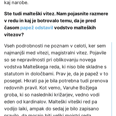
kaj narobe.
Ste tudi malteški vitez. Nam pojasnite razmere
v redu in kaj je botrovalo temu, da je pred
časom
papež odstavil
vodstvo malteških
vitezov?
Vseh podrobnosti ne poznam v celoti, ker sem
najmanjši med vitezi, magistralni vitez. Pojavile
so se nepravilnosti pri oblikovanju novega
vodstva Malteškega reda, ki niso bile skladne s
statutom in določbami. Prav je, da je papež v to
posegel. Hkrati pa je bila potrebna tudi prenova
redovnih pravil. Kot vemo, Varuhe Božjega
groba, ki so nasledniki križarjev, vedno vodi
eden od kardinalov. Malteški viteški red pa
vodijo laiki, ampak do sedaj je bilo zapisano
pravilo, da morajo biti veliki mojstri reda