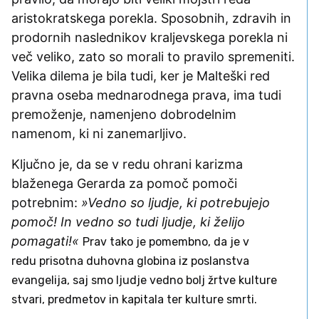
aristokratskega porekla. Sposobnih, zdravih in
prodornih naslednikov kraljevskega porekla ni
več veliko, zato so morali to pravilo spremeniti.
Velika dilema je bila tudi, ker je Malteški red
pravna oseba mednarodnega prava, ima tudi
premoženje, namenjeno dobrodelnim
namenom, ki ni zanemarljivo.
Ključno je, da se v redu ohrani karizma
blaženega Gerarda za pomoč pomoči
potrebnim:
»Vedno so ljudje, ki potrebujejo
pomoč! In vedno so tudi ljudje, ki želijo
pomagati!«
Prav tako je pomembno, da je
v
redu
prisotna duhovna globina iz poslanstva
evangelija, saj smo ljudje vedno bolj žrtve kulture
stvari, predmetov in kapitala ter kulture smrti.