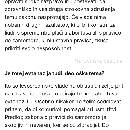
opraviti široko razpravo in upoštevati, da
zdravniško in vsa druga strokovna združenja
temu zakonu nasprotujejo. Če vlada nima
nobenih drugih rezultatov, ki bi bili koristni za
ljudi, s spremembo plačila abortusa ali s pravico
do samomora, ki ni ustavna pravica, skuša
prikriti svojo nesposobnost.
Naročniška vsebina
Je torej evtanazija tudi ideološka tema?
Ko so levosredinske vlade na oblasti ali želijo priti
na oblast, ideološko odpirajo teme o abortusu,
evtanaziji ... Osebno nikakor ne želim sodelovati
pri tem, da bi komurkoli pomagal pri usmrtitvi.
Predlog zakona o pravici do samomora je
škodljiv in nevaren, ker se bo zlorabljal. Do