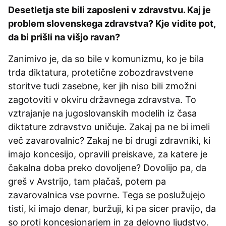
Desetletja ste bili zaposleni v zdravstvu. Kaj je
problem slovenskega zdravstva? Kje vidite pot,
da bi prišli na višjo ravan?
Zanimivo je, da so bile v komunizmu, ko je bila
trda diktatura, protetične zobozdravstvene
storitve tudi zasebne, ker jih niso bili zmožni
zagotoviti v okviru državnega zdravstva. To
vztrajanje na jugoslovanskih modelih iz časa
diktature zdravstvo uničuje. Zakaj pa ne bi imeli
več zavarovalnic? Zakaj ne bi drugi zdravniki, ki
imajo koncesijo, opravili preiskave, za katere je
čakalna doba preko dovoljene? Dovolijo pa, da
greš v Avstrijo, tam plačaš, potem pa
zavarovalnica vse povrne. Tega se poslužujejo
tisti, ki imajo denar, buržuji, ki pa sicer pravijo, da
so proti koncesionarjem in za delovno ljudstvo.