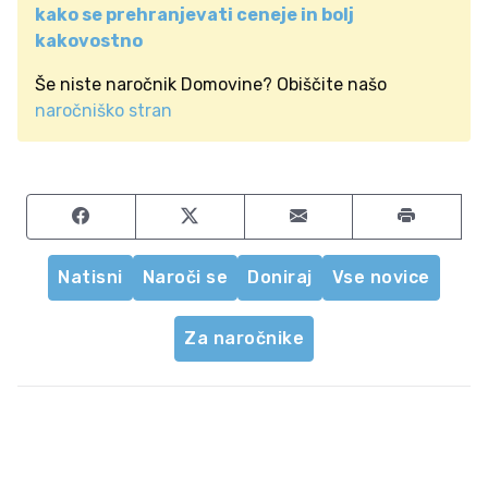
kako se prehranjevati ceneje in bolj
kakovostno
Še niste naročnik Domovine? Obiščite našo
naročniško stran
Share on Facebook
Share on Twitter
Share by email
Natisni
Naroči se
Doniraj
Vse novice
Za naročnike