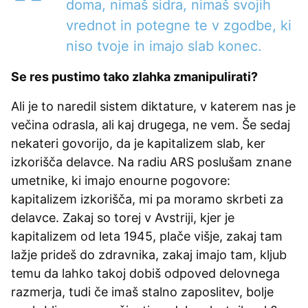
doma, nimaš sidra, nimaš svojih
vrednot in potegne te v zgodbe, ki
niso tvoje in imajo slab konec.
Se res pustimo tako zlahka zmanipulirati?
Ali je to naredil sistem diktature, v katerem nas je
večina odrasla, ali kaj drugega, ne vem. Še sedaj
nekateri govorijo, da je kapitalizem slab, ker
izkorišča delavce. Na radiu ARS poslušam znane
umetnike, ki imajo enourne pogovore:
kapitalizem izkorišča, mi pa moramo skrbeti za
delavce. Zakaj so torej v Avstriji, kjer je
kapitalizem od leta 1945, plače višje, zakaj tam
lažje prideš do zdravnika, zakaj imajo tam, kljub
temu da lahko takoj dobiš odpoved delovnega
razmerja, tudi če imaš stalno zaposlitev, bolje