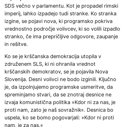
SDS večno v parlamentu. Kot je propadel rimski
imperij, lahko izpadejo tudi stranke. Ko stranka
izgine, se pojavi nova, ki programsko pokriva
vrednostno področje volivcev, ki so volili izpadlo
stranko, če ima prepričljive odgovore, zaupanje
in rešitve.
Ko se je krščanska demokracija utopila v
združenem SLS, ki ni ohranila vrednot
krščanskih demokratov, se je pojavila Nova
Slovenija. Desni volivci ne bodo izginili. Ključno
je, da izpolnjujemo programske usmeritve, da
spreminjamo stvari, da se znotraj desnice ne
izvaja komunistična politika »Kdor ni za nas, je
proti nam, zato je naš sovražnik«. Desnica bo
uspela, ko se bomo pogovarjali: »Kdor ni proti
nam, je za nas.«