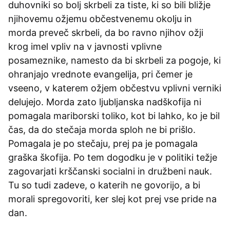
duhovniki so bolj skrbeli za tiste, ki so bili bližje
njihovemu ožjemu občestvenemu okolju in
morda preveč skrbeli, da bo ravno njihov ožji
krog imel vpliv na v javnosti vplivne
posameznike, namesto da bi skrbeli za pogoje, ki
ohranjajo vrednote evangelija, pri čemer je
vseeno, v katerem ožjem občestvu vplivni verniki
delujejo. Morda zato ljubljanska nadškofija ni
pomagala mariborski toliko, kot bi lahko, ko je bil
čas, da do stečaja morda sploh ne bi prišlo.
Pomagala je po stečaju, prej pa je pomagala
graška škofija. Po tem dogodku je v politiki težje
zagovarjati krščanski socialni in družbeni nauk.
Tu so tudi zadeve, o katerih ne govorijo, a bi
morali spregovoriti, ker slej kot prej vse pride na
dan.