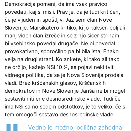
Demokracija pomeni, da ima vsak pravico
povedati, kaj si misli. Prav je, da je tudi kritičen,
če je vljuden in spoštljiv. Jaz sem član Nove
Slovenije. Marsikatero kritiko, ki jo kakšen bolj ali
manj viden član izreče in se z njo sicer strinam,
bi vsebinsko povedal drugače. Ne bi povedal
provokativno, sporočilno pa bi bila ista. Enako
velja na drugi strani. Ko ankete, ki tako ali tako
ne držijo, kažejo NSi 10 %, se pojavi neki tvit
vidnega politika, da se je Nova Slovenija prodala
vladi. Brez krščanskih glasov, Krščanskih
demokratov in Nove Slovenije Janša ne bi mogel
sestaviti niti ene desnosredinske vlade. Tudi če
ima NSi samo sedem odstotkov, je to veliko, če s
tem omogoči sestavo desnosredinske vlade.
Vedno je možno, odlična zahodna