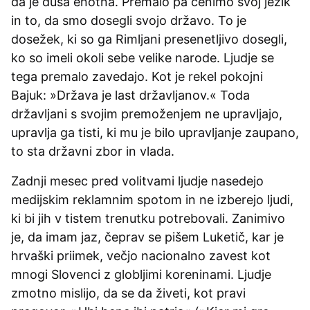
da je duša enotna. Premalo pa cenimo svoj jezik
in to, da smo dosegli svojo državo. To je
dosežek, ki so ga Rimljani presenetljivo dosegli,
ko so imeli okoli sebe velike narode. Ljudje se
tega premalo zavedajo. Kot je rekel pokojni
Bajuk: »Država je last državljanov.« Toda
državljani s svojim premoženjem ne upravljajo,
upravlja ga tisti, ki mu je bilo upravljanje zaupano,
to sta državni zbor in vlada.
Zadnji mesec pred volitvami ljudje nasedejo
medijskim reklamnim spotom in ne izberejo ljudi,
ki bi jih v tistem trenutku potrebovali. Zanimivo
je, da imam jaz, čeprav se pišem Luketič, kar je
hrvaški priimek, večjo nacionalno zavest kot
mnogi Slovenci z globljimi koreninami. Ljudje
zmotno mislijo, da se da živeti, kot pravi