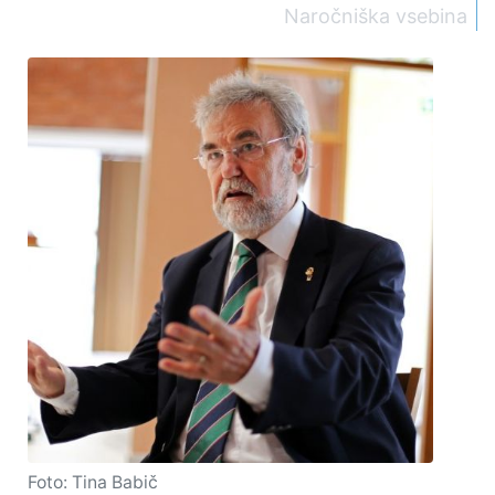
Naročniška vsebina
Foto: Tina Babič