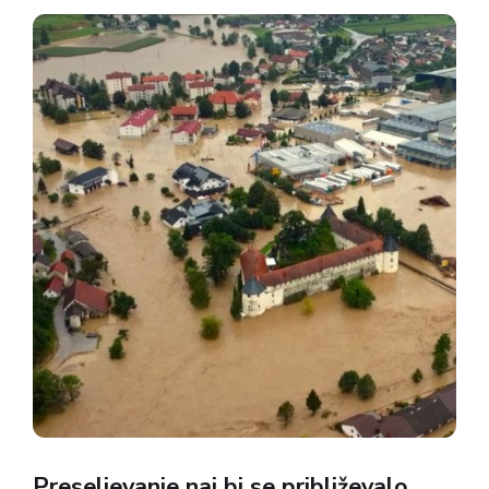
nedavna prometna nesreča na primorski
avtocesti, vendar razlogi segajo precej širše – do
vprašanj državne...
Preseljevanje naj bi se približevalo