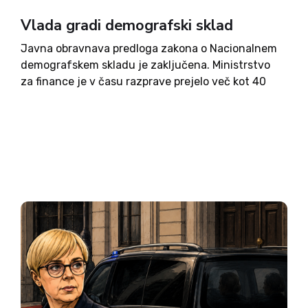
Vlada gradi demografski sklad
Javna obravnava predloga zakona o Nacionalnem
demografskem skladu je zaključena. Ministrstvo
za finance je v času razprave prejelo več kot 40
odzivov različnih institucij, strokovnih organizacij,
socialnih partnerjev in društev. Na ministrstvu
poudarjajo, da bodo vse pripombe skrbno preučili
ter...