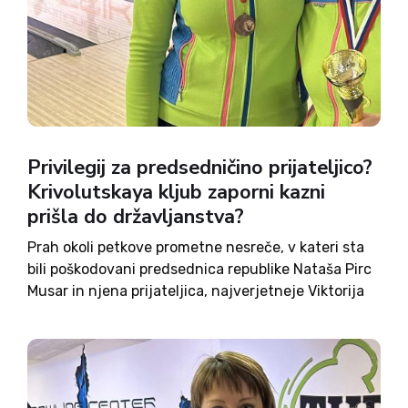
Privilegij za predsedničino prijateljico?
Krivolutskaya kljub zaporni kazni
prišla do državljanstva?
Prah okoli petkove prometne nesreče, v kateri sta
bili poškodovani predsednica republike Nataša Pirc
Musar in njena prijateljica, najverjetneje Viktorija
Krivolutskaya, se še ni povsem posedel. Pri
predsednici sicer identitete ne razkrivajo, je pa
policija potrdila, da gre za rusko...