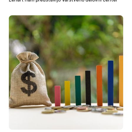
Zasavje. Domen razloži, da je to ustanova, ki je
namenjena osebam z motnjo v telesnem ali
duševnem...