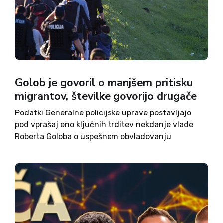
Golob je govoril o manjšem pritisku
migrantov, številke govorijo drugače
Podatki Generalne policijske uprave postavljajo
pod vprašaj eno ključnih trditev nekdanje vlade
Roberta Goloba o uspešnem obvladovanju
nezakonitih migracij. Čeprav je Golob večkrat
zatrjeval, da se je migrantski pritisk zmanjšal,
uradne številke kažejo, da je Slovenija prav v času
njegovega...