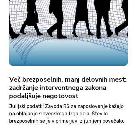
Več brezposelnih, manj delovnih mest:
zadržanje interventnega zakona
podaljšuje negotovost
Julijski podatki Zavoda RS za zaposlovanje kažejo
na ohlajanje slovenskega trga dela. Število
brezposelnih se je v primerjavi z junijem povečalo,
delodajalci pa so objavili manj prostih delovnih
mest kot mesec prej in tudi manj kot pred letom