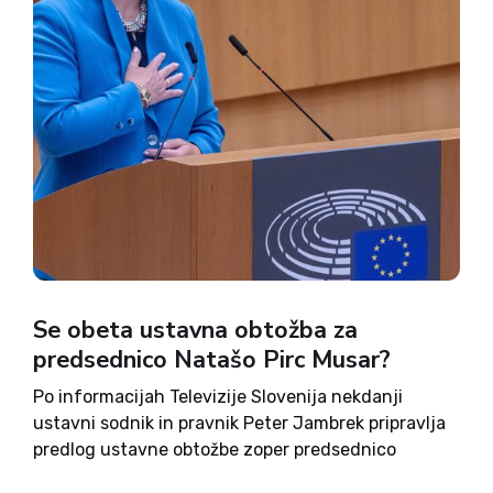
Se obeta ustavna obtožba za
predsednico Natašo Pirc Musar?
Po informacijah Televizije Slovenija nekdanji
ustavni sodnik in pravnik Peter Jambrek pripravlja
predlog ustavne obtožbe zoper predsednico
republike Natašo Pirc Musar. Povod naj bi bila