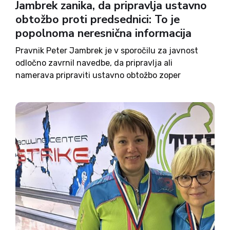
Jambrek zanika, da pripravlja ustavno
obtožbo proti predsednici: To je
popolnoma neresnična informacija
Pravnik Peter Jambrek je v sporočilu za javnost
odločno zavrnil navedbe, da pripravlja ali
namerava pripraviti ustavno obtožbo zoper
predsednico republike Natašo Pirc Musar. Kot
poudarja, gre za »popolnoma neresnično
informacijo«, v javnosti pa naj bi prišlo do
napačne interpretacije...