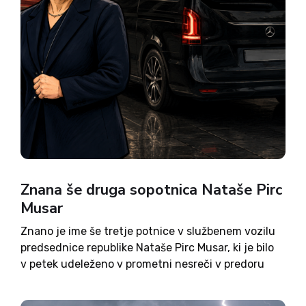
Znana še druga sopotnica Nataše Pirc
Musar
Znano je ime še tretje potnice v službenem vozilu
predsednice republike Nataše Pirc Musar, ki je bilo
v petek udeleženo v prometni nesreči v predoru
Kastelec. V uradu predsednice so sicer zatrjevali,
da imen sopotnic ne bodo razkrivali, saj da...