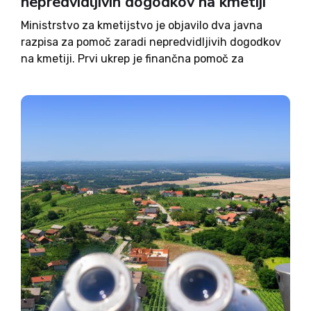
nepredvidljivih dogodkov na kmetiji
Ministrstvo za kmetijstvo je objavilo dva javna
razpisa za pomoč zaradi nepredvidljivih dogodkov
na kmetiji. Prvi ukrep je finančna pomoč za
nadomestilo škode zaradi požara ali strele na
kmetijskem gospodarstvu v letu 2026, drugi pa
finančna pomoč zaradi smrti, invalidnosti...