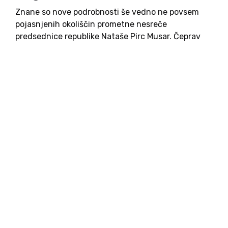
Znane so nove podrobnosti še vedno ne povsem
pojasnjenih okoliščin prometne nesreče
predsednice republike Nataše Pirc Musar. Čeprav
njen urad ne želi razkriti identitet njenih sopotnic,
je v javnost neuradno prišla informacija, da je ena
od njiju Rusinja Viktorija Krivolutskaya,...