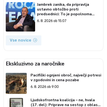
Jambrek zanika, da pripravlja
ustavno obtožbo proti
predsednici: To je popolnoma
neresnična informacija
6. 8. 2026 ob 15:07
Vse novice
Ekskluzivno za naročnike
Pacifiški ognjeni obroč, največji potresi
v zgodovini in cena pozabe
6. 8. 2026 ob 9:00
Ljudskofrontna koalicija – ne, hvala
(17. del): Priprave na sestop z oblasti