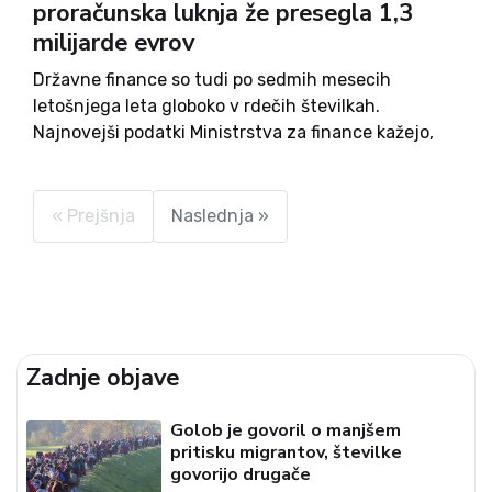
proračunska luknja že presegla 1,3
milijarde evrov
Državne finance so tudi po sedmih mesecih
letošnjega leta globoko v rdečih številkah.
Najnovejši podatki Ministrstva za finance kažejo,
da je proračunski primanjkljaj do konca julija
dosegel 1,321 milijarde evrov, kar je več kot
tretjino milijarde evrov več kot v...
« Prejšnja
Naslednja »
Zadnje objave
Golob je govoril o manjšem
pritisku migrantov, številke
govorijo drugače