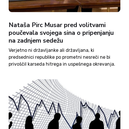
Nataša Pirc Musar pred volitvami
poučevala svojega sina o pripenjanju
na zadnjem sedežu
Verjetno ni državljanke ali državljana, ki
predsednici republike po prometni nesreči ne bi
privoščil karseda hitrega in uspešnega okrevanja.
Okoliščine nesreče oz. dejstvo, da ni bila privezana
z varnostnim pasom, pa v delu javnosti kljub
njenemu obžalovanju vzbujajo vedno nova...