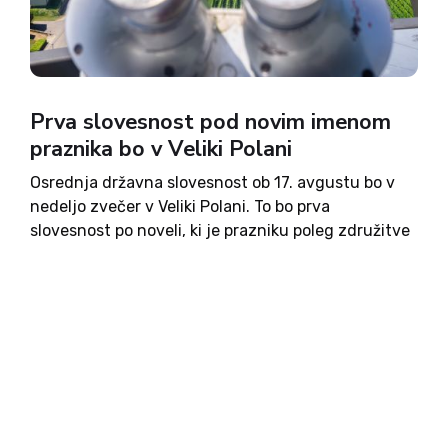
Prva slovesnost pod novim imenom
praznika bo v Veliki Polani
Osrednja državna slovesnost ob 17. avgustu bo v
nedeljo zvečer v Veliki Polani. To bo prva
slovesnost po noveli, ki je prazniku poleg združitve
prekmurskih Slovencev z matičnim narodom
dodala še priključitev Prekmurja. Slavnostni
govornik bo podpredsednik vlade Jernej Vrtovec,...