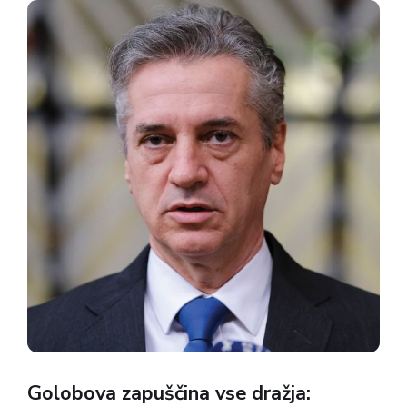
dni. Čeprav...
Golobova zapuščina vse dražja: