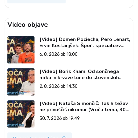
Video objave
[Video] Domen Pociecha, Pero Lenart,
Ervin Kostanjšek: Šport specialcev
(Vroča tema, 6. 8. 2026)
6. 8. 2026 ob 18:00
[Video] Boris Kham: Od sončnega
mrka in krvave lune do slovenskih
pečatov v vesolju (Vroča tema, 2. 8.
2. 8. 2026 ob 14:30
2026)
[Video] Nataša Simončič: Takih težav
ne privoščiš nikomur (Vroča tema, 30.
7. 2026)
30. 7. 2026 ob 19:49