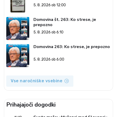
– dvorska opozicija 6: Gramsci na delu:
5. 8. 2026 ob 12:00
Revija 2000 in revolucionarna
izvotlitev krščanstva
Domovina št. 263: Ko strese, je
prepozno
5. 8. 2026 ob 6:10
Domovina 263: Ko strese, je prepozno
5. 8. 2026 ob 6:00
Vse naročniške vsebine
Prihajajoči dogodki