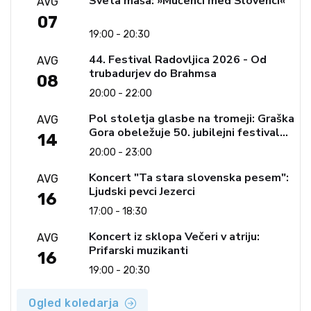
Sveta maša: »Mučenci med Slovenci«
AVG
07
19:00 - 20:30
44. Festival Radovljica 2026 - Od
AVG
trubadurjev do Brahmsa
08
20:00 - 22:00
Pol stoletja glasbe na tromeji: Graška
AVG
Gora obeležuje 50. jubilejni festival
14
narodno-zabavne glasbe
20:00 - 23:00
Koncert "Ta stara slovenska pesem":
AVG
Ljudski pevci Jezerci
16
17:00 - 18:30
Koncert iz sklopa Večeri v atriju:
AVG
Prifarski muzikanti
16
19:00 - 20:30
Ogled koledarja