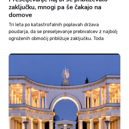
zaključku, mnogi pa še čakajo na
domove
Tri leta po katastrofalnih poplavah država
poudarja, da se preseljevanje prebivalcev z najbolj
ogroženih območij približuje zaključku. Toda
družini Irmančnik, katere hiša je bila po njenih
navedbah poplavljena že najmanj šestkrat, selitve
ni omogočila, medtem ko v Letušu kljub
nasprotovanju...