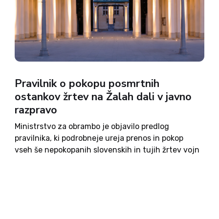
Pravilnik o pokopu posmrtnih
ostankov žrtev na Žalah dali v javno
razpravo
Ministrstvo za obrambo je objavilo predlog
pravilnika, ki podrobneje ureja prenos in pokop
vseh še nepokopanih slovenskih in tujih žrtev vojn
ter revolucije na ljubljanskih Žalah. Pripombe na
predlagano ureditev je mogoče oddati do 20.
avgusta. Po predlogu bi moralo...