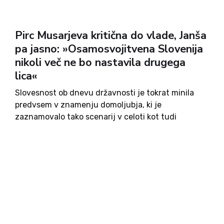
Pirc Musarjeva kritična do vlade, Janša
pa jasno: »Osamosvojitvena Slovenija
nikoli več ne bo nastavila drugega
lica«
Slovesnost ob dnevu državnosti je tokrat minila
predvsem v znamenju domoljubja, ki je
zaznamovalo tako scenarij v celoti kot tudi
posamezne nastope glasbenikov, plesalcev,
sodelujočih pripadnikov Slovenske vojske in
drugih. Razlike pa so se pokazale zlasti v sporočilih
osrednjih govornikov....