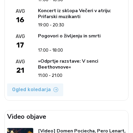
Koncert iz sklopa Večeri v atriju:
AVG
Prifarski muzikanti
16
19:00 - 20:30
Pogovori o življenju in smrti
AVG
17
17:00 - 18:00
»Odprtje razstave: V senci
AVG
Beethovnove«
21
11:00 - 21:00
Ogled koledarja
Video objave
[Video] Domen Pociecha, Pero Lenart,