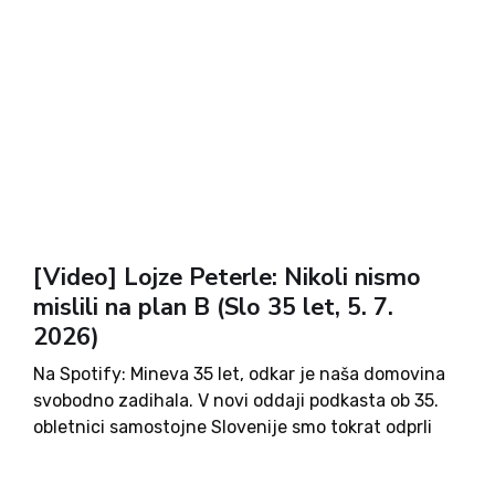
[Video] Lojze Peterle: Nikoli nismo
mislili na plan B (Slo 35 let, 5. 7.
2026)
Na Spotify: Mineva 35 let, odkar je naša domovina
svobodno zadihala. V novi oddaji podkasta ob 35.
obletnici samostojne Slovenije smo tokrat odprli
temo s prvim predsednikom slovenske vlade
Lojzetom Peterletom. Razkril nam je nekatere