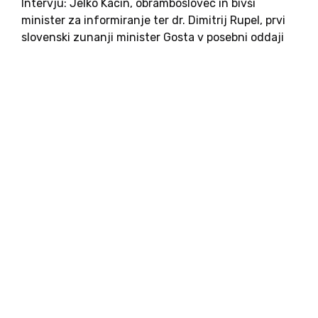
Intervju: Jelko Kacin, obramboslovec in bivši
minister za informiranje ter dr. Dimitrij Rupel, prvi
slovenski zunanji minister Gosta v posebni oddaji
ciklusa 35 let Slovenije, ki ga pripravljamo ob
skorajšnji obletnici osamosvojitve Slovenije, sta
bila dva od ključnih akterjev boja...