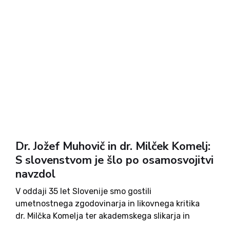
Dr. Jožef Muhovič in dr. Milček Komelj:
S slovenstvom je šlo po osamosvojitvi
navzdol
V oddaji 35 let Slovenije smo gostili
umetnostnega zgodovinarja in likovnega kritika
dr. Milčka Komelja ter akademskega slikarja in
filozofa dr. Jožefa Muhoviča. Beseda je tekla o