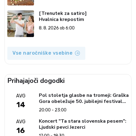
[Trenutek za satiro]
Hvalnica krepostim
8. 8. 2026 ob 6:00
Vse naročniške vsebine
Prihajajoči dogodki
Pol stoletja glasbe na tromeji: Graška
AVG
Gora obeležuje 50. jubilejni festival
14
narodno-zabavne glasbe
20:00 - 23:00
Koncert "Ta stara slovenska pesem":
AVG
Ljudski pevci Jezerci
16
17:00 - 18:30