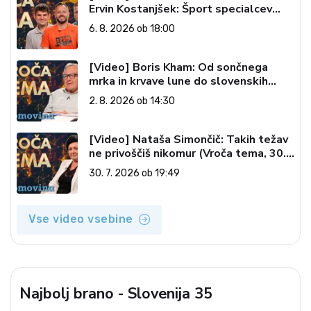
Ervin Kostanjšek: Šport specialcev
(Vroča tema, 6. 8. 2026)
6. 8. 2026 ob 18:00
[Video] Boris Kham: Od sončnega
mrka in krvave lune do slovenskih
pečatov v vesolju (Vroča tema, 2. 8.
2. 8. 2026 ob 14:30
2026)
[Video] Nataša Simončič: Takih težav
ne privoščiš nikomur (Vroča tema, 30.
7. 2026)
30. 7. 2026 ob 19:49
Vse video vsebine
Najbolj brano - Slovenija 35