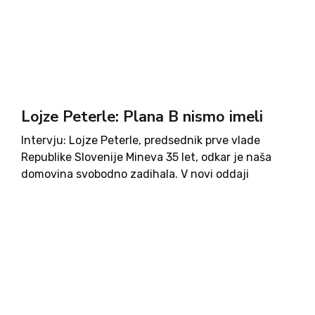
Lojze Peterle: Plana B nismo imeli
Intervju: Lojze Peterle, predsednik prve vlade
Republike Slovenije Mineva 35 let, odkar je naša
domovina svobodno zadihala. V novi oddaji
podkasta ob 35. obletnici samostojne Slovenije
smo tokrat odprli temo s prvim predsednikom
slovenske vlade Lojzetom Peterletom. Razkril nam
je...