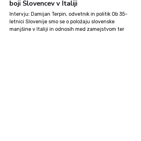
boji Slovencev v Italiji
Intervju: Damijan Terpin, odvetnik in politik Ob 35-
letnici Slovenije smo se o položaju slovenske
manjšine v Italiji in odnosih med zamejstvom ter
matično domovino pogovarjali z Damijanom
Terpinom, odvetnikom, politikom, deželnim
predsednikom stranke Slovenska skupnost (SSk)
ter enim ključnih zagovornikov...