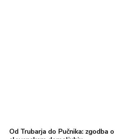
nevidne meje in tihe, skrite...
Od Trubarja do Pučnika: zgodba o