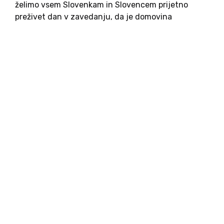
želimo vsem Slovenkam in Slovencem prijetno
preživet dan v zavedanju, da je domovina
Slovenija naša dragocenost in s tem naša skupna
odgovornost. S svojimi besedami in dejanji lahko
prispevamo k uničevanju ali pa h...