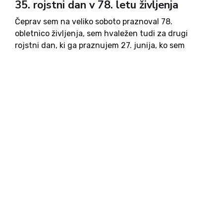
35. rojstni dan v 78. letu življenja
Čeprav sem na veliko soboto praznoval 78.
obletnico življenja, sem hvaležen tudi za drugi
rojstni dan, ki ga praznujem 27. junija, ko sem
ostal živ na prizorišču centra Ig in ko je Zoran
Dernovšek - Raketka sestrelil prvi helikopter JLA,...