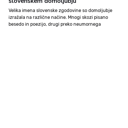
slovenskem domoljubju
Velika imena slovenske zgodovine so domoljubje
izražala na različne načine. Mnogi skozi pisano
besedo in poezijo, drugi preko neumornega
prizadevanja za ohranjanje pristnega slovenskega
jezika, tretji preko političnega delovanja, ki je pred
35 leti uresničilo tisočletni sen naroda o
samostojni...