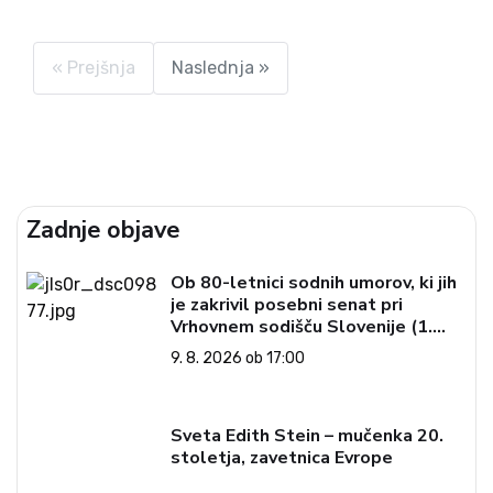
junija 1991 proti Primorski zahrumeli tanki, nam
zamišljeni pesnik Rudolf Maister - Vojanov ob
prisotnosti...
« Prejšnja
Naslednja »
Zadnje objave
Ob 80-letnici sodnih umorov, ki jih
je zakrivil posebni senat pri
Vrhovnem sodišču Slovenije (1.
del)
9. 8. 2026 ob 17:00
Sveta Edith Stein – mučenka 20.
stoletja, zavetnica Evrope