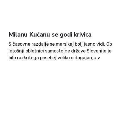
Milanu Kučanu se godi krivica
S časovne razdalje se marsikaj bolj jasno vidi. Ob
letošnji obletnici samostojne države Slovenije je
bilo razkritega posebej veliko o dogajanju v
takratnem času, tudi skozi cikel intervjujev 35 let
Slovenije v Domovini. Gotovo se bo v prihodnosti
izvedelo še...