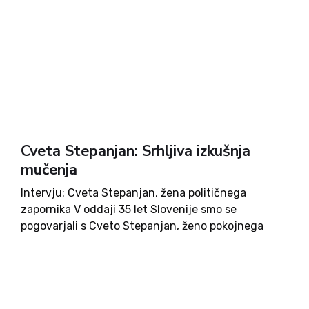
Cveta Stepanjan: Srhljiva izkušnja
mučenja
Intervju: Cveta Stepanjan, žena političnega
zapornika V oddaji 35 let Slovenije smo se
pogovarjali s Cveto Stepanjan, ženo pokojnega
političnega zapornika Agopa Stepanjana.
Poskušali smo osvetliti, zakaj je bilo tako
pomembno, da smo šli Slovenci na samostojno
pot, ven iz...