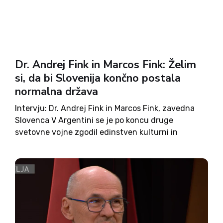
Dr. Andrej Fink in Marcos Fink: Želim
si, da bi Slovenija končno postala
normalna država
Intervju: Dr. Andrej Fink in Marcos Fink, zavedna
Slovenca V Argentini se je po koncu druge
svetovne vojne zgodil edinstven kulturni in
družbeni pojav, ki ga je pokojni literarni
zgodovinar in filozof Taras Kermauner leta 1992
poimenoval »slovenski čudež v...