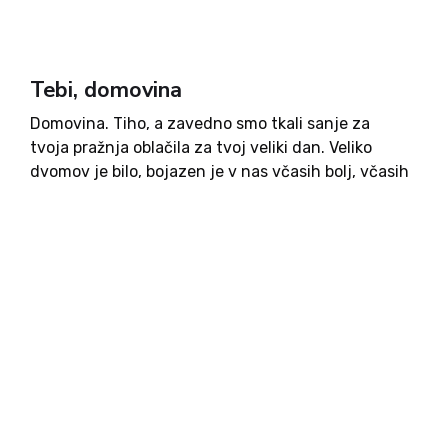
Tebi, domovina
Domovina. Tiho, a zavedno smo tkali sanje za
tvoja pražnja oblačila za tvoj veliki dan. Veliko
dvomov je bilo, bojazen je v nas včasih bolj, včasih
manj, razjedala dušo, saj so neprijazne napovedi
privoščljivo napovedovale konec upanja v
drugačno prihodnost....