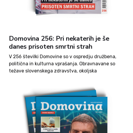
Domovina 256: Pri nekaterih je še
danes prisoten smrtni strah
V 256 številki Domovine so v ospredju družbena,
politična in kulturna vprašanja. Obravnavane so
težave slovenskega zdravstva, okoljska
problematika ter vprašanja urejanja prostora in
infrastrukture. Številka prinaša tudi razprave o
politiki, demokraciji in zgodovinskih temah, poleg
tega pa še kulturne prispevke, razmisleke o družbi.