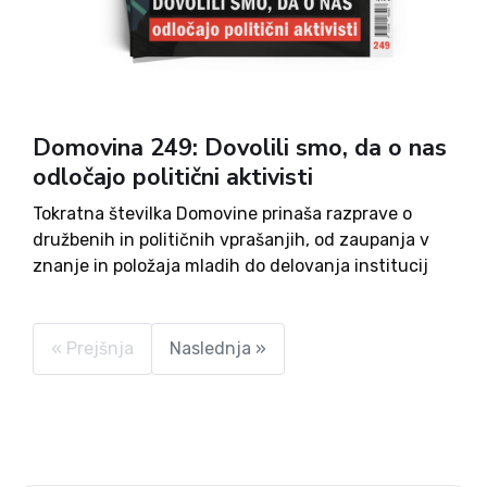
Domovina 249: Dovolili smo, da o nas
odločajo politični aktivisti
Tokratna številka Domovine prinaša razprave o
družbenih in političnih vprašanjih, od zaupanja v
znanje in položaja mladih do delovanja institucij
ter aktualnih političnih odločitev. Ne manjka niti
razvedrila, kulture, zgodovine in vzgoje.
« Prejšnja
Naslednja »