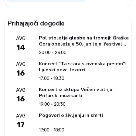
Prihajajoči dogodki
Pol stoletja glasbe na tromeji: Graška
AVG
Gora obeležuje 50. jubilejni festival
14
narodno-zabavne glasbe
20:00 - 23:00
Koncert "Ta stara slovenska pesem":
AVG
Ljudski pevci Jezerci
16
17:00 - 18:30
Koncert iz sklopa Večeri v atriju:
AVG
Prifarski muzikanti
16
19:00 - 20:30
Pogovori o življenju in smrti
AVG
17
17:00 - 18:00