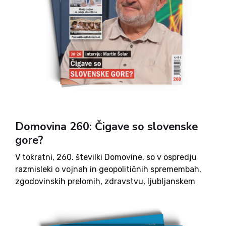
Domovina 260: Čigave so slovenske
gore?
V tokratni, 260. številki Domovine, so v ospredju
razmisleki o vojnah in geopolitičnih spremembah,
zgodovinskih prelomih, zdravstvu, ljubljanskem
referendumu, družbenih izzivih ter vprašanjih, ki
vplivajo na prihodnost Slovenije in Evrope. Avtorji
skozi pogovore, komentarje in analize odpirajo