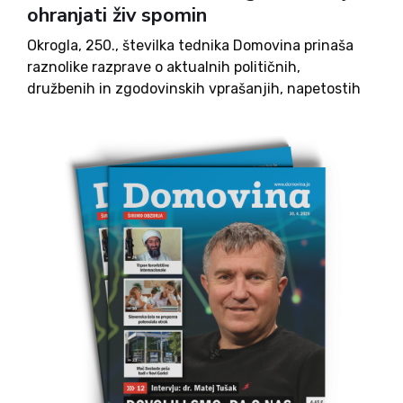
ohranjati živ spomin
Okrogla, 250., številka tednika Domovina prinaša
raznolike razprave o aktualnih političnih,
družbenih in zgodovinskih vprašanjih, napetostih
v domači politiki, javnih investicijah in varovanju
kulturne dediščine, davčni politiki, organizacijskih
spremembah in razumevanju odgovornosti v
sodobni družbi.