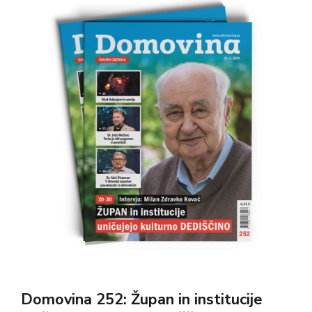
mednarodnega političnega dogajanja, razmisleke
o ustavni in družbeni ureditvi ter vpogled v
zgodovinske, kulturne in osebne zgodbe.
Domovina 252: Župan in institucije