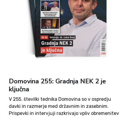
Domovina 255: Gradnja NEK 2 je
ključna
V 255. številki tednika Domovina so v ospredju
davki in razmerje med državnim in zasebnim.
Prispevki in intervjuji razkrivajo vpliv obremenitev
na življenjski standard, analize zdravstvene
politike, vprašanja dolgotrajne oskrbe ter sodne