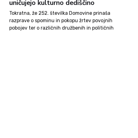
uničujejo kulturno dediščino
Tokratna, že 252. številka Domovine prinaša
razprave o spominu in pokopu žrtev povojnih
pobojev ter o različnih družbenih in političnih
vprašanjih. Dotika se tudi kulture, gospodarstva,
zgodovine in aktualnega dogajanja v Sloveniji.