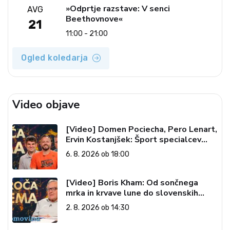
»Odprtje razstave: V senci
AVG
Beethovnove«
21
11:00 - 21:00
Ogled koledarja
Video objave
[Video] Domen Pociecha, Pero Lenart,
Ervin Kostanjšek: Šport specialcev
(Vroča tema, 6. 8. 2026)
6. 8. 2026 ob 18:00
[Video] Boris Kham: Od sončnega
mrka in krvave lune do slovenskih
pečatov v vesolju (Vroča tema, 2. 8.
2. 8. 2026 ob 14:30
2026)