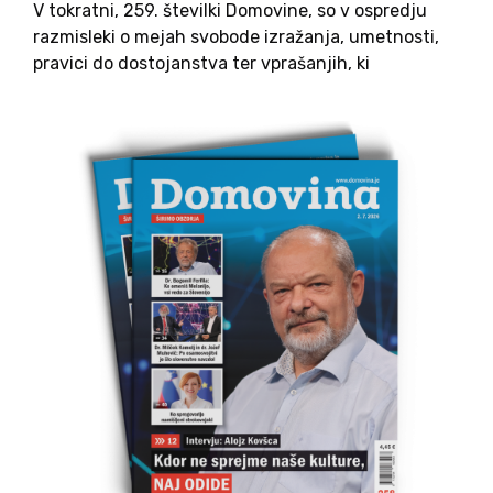
V tokratni, 259. številki Domovine, so v ospredju
razmisleki o mejah svobode izražanja, umetnosti,
pravici do dostojanstva ter vprašanjih, ki
oblikujejo slovensko družbo in njen odnos do
preteklosti. Avtorji skozi komentarje, intervjuje in
zapise odpirajo teme sodstva, politike,
osamosvojitve, domoljubja, migracij, zgodovine in
družbenih sprememb, ob tem pa se dotaknejo tudi
osebnih zgodb, kulture, vere in zdravja.