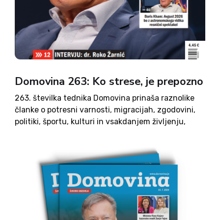
Domovina 263: Ko strese, je prepozno
263. številka tednika Domovina prinaša raznolike
članke o potresni varnosti, migracijah, zgodovini,
politiki, športu, kulturi in vsakdanjem življenju,
vključno z intervjuji, analizami in satiričnimi
zapisi. Na koncu najdete še recept, uganke,
križanko in šale.