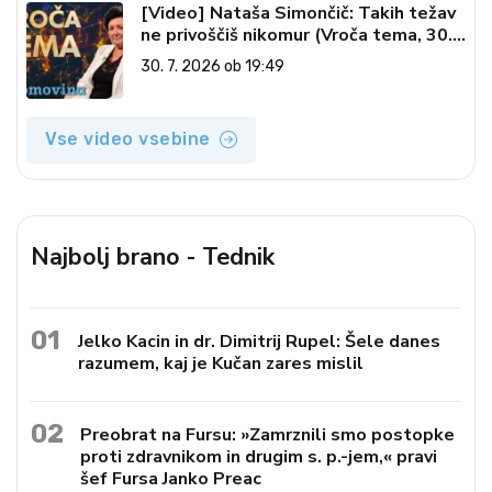
[Video] Nataša Simončič: Takih težav
ne privoščiš nikomur (Vroča tema, 30.
7. 2026)
30. 7. 2026 ob 19:49
Vse video vsebine
Najbolj brano - Tednik
01
Jelko Kacin in dr. Dimitrij Rupel: Šele danes
razumem, kaj je Kučan zares mislil
02
Preobrat na Fursu: »Zamrznili smo postopke
proti zdravnikom in drugim s. p.-jem,« pravi
šef Fursa Janko Preac