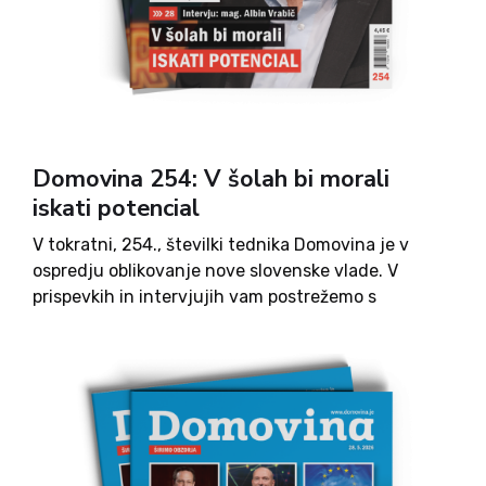
Domovina 254: V šolah bi morali
iskati potencial
V tokratni, 254., številki tednika Domovina je v
ospredju oblikovanje nove slovenske vlade. V
prispevkih in intervjujih vam postrežemo s
predstavitvijo ministrske ekipe ter vse do
razmisleka o institucionalnih in družbenih
vprašanjih v današnjem času. Številka prinaša
tudi raznolike vsebine s področja zgodovine,
organizacije dela, sociale, kulture, šolstva, filma,
glasbe, izletništva in kulinarike.