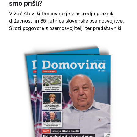
smo prišli?
V 257. številki Domovine je v ospredju praznik
državnosti in 35-letnica slovenske osamosvojitve.
Skozi pogovore z osamosvojitelji ter predstavniki
slovenskih skupnosti v zamejstvu in po svetu se
spominjamo ključnih trenutkov nastanka
samostojne države ter razmišljamo o pomenu
slovenske identitete, jezika in zgodovinskega
spomina. V številki pa tudi tokrat ne gre brez
zgodovinskih in vzgojnih tem, kulture in
gospodarstva, kolumn in razvedrila.