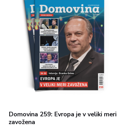
teme Bližnjega vzhoda, Ukrajine, vloge velikih sil,
Nata, zdravstva, politike, medijev in odnosa do
preteklosti.
Domovina 259: Evropa je v veliki meri
zavožena