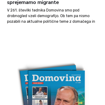
sprejemamo migrante
V 261. številki tednika Domovina smo pod
drobnogled vzeli demografijo. Ob tem pa nismo
pozabili na aktualne politične teme z domačega in
tujega parketa, na podjetništvo mladih, slovensko
zgodovino in kulturo, pa tudi humor in razvedrilo.