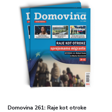
osebnosti ter vsebine za razvedrilo in sprostitev.
Domovina 261: Raje kot otroke