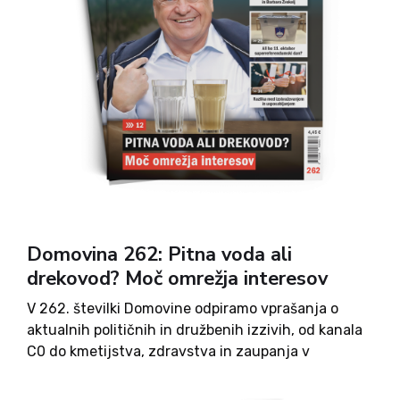
Domovina 262: Pitna voda ali
drekovod? Moč omrežja interesov
V 262. številki Domovine odpiramo vprašanja o
aktualnih političnih in družbenih izzivih, od kanala
C0 do kmetijstva, zdravstva in zaupanja v
institucije. Ob tem prinašamo tudi zgodbe iz
slovenske zgodovine in kulture, zanimive