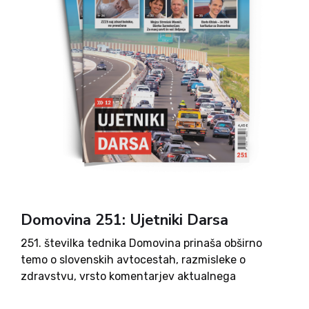
Domovina 251: Ujetniki Darsa
251. številka tednika Domovina prinaša obširno
temo o slovenskih avtocestah, razmisleke o
zdravstvu, vrsto komentarjev aktualnega
političnega dogajanja, pa tudi pogled v preteklost,