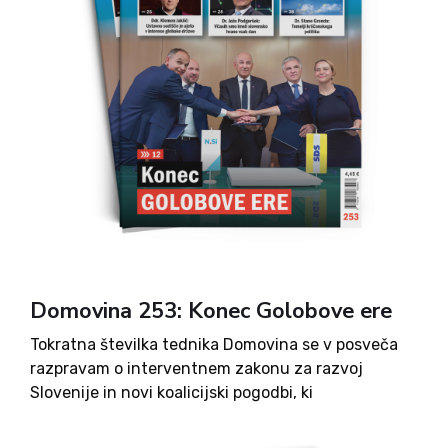
Domovina 253: Konec Golobove ere
Tokratna številka tednika Domovina se v posveča
razpravam o interventnem zakonu za razvoj
Slovenije in novi koalicijski pogodbi, ki
napovedujeta vrsto gospodarskih in družbenih
ukrepov. Ob tem prinaša tudi analize domačega in