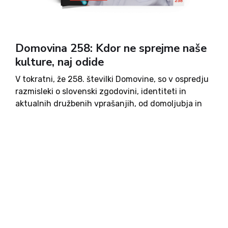
Domovina 258: Kdor ne sprejme naše
kulture, naj odide
V tokratni, že 258. številki Domovine, so v ospredju
razmisleki o slovenski zgodovini, identiteti in
aktualnih družbenih vprašanjih, od domoljubja in
osamosvojitve do politike, kulture, zdravstva in
vsakdanjih izzivov. Avtorji skozi intervjuje,
kolumne in zapise odpirajo teme pravne države,
mednarodnih odnosov, okolja in družbe, ob tem pa
se dotaknejo tudi kulture, vzgoje in osebnih
spominov.