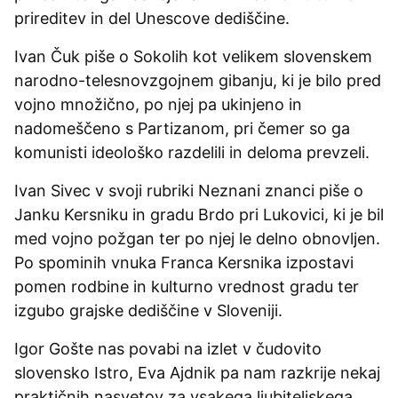
prireditev in del Unescove dediščine.
Ivan Čuk piše o Sokolih kot velikem slovenskem
narodno-telesnovzgojnem gibanju, ki je bilo pred
vojno množično, po njej pa ukinjeno in
nadomeščeno s Partizanom, pri čemer so ga
komunisti ideološko razdelili in deloma prevzeli.
Ivan Sivec v svoji rubriki Neznani znanci piše o
Janku Kersniku in gradu Brdo pri Lukovici, ki je bil
med vojno požgan ter po njej le delno obnovljen.
Po spominih vnuka Franca Kersnika izpostavi
pomen rodbine in kulturno vrednost gradu ter
izgubo grajske dediščine v Sloveniji.
Igor Gošte nas povabi na izlet v čudovito
slovensko Istro, Eva Ajdnik pa nam razkrije nekaj
praktičnih nasvetov za vsakega ljubiteljskega