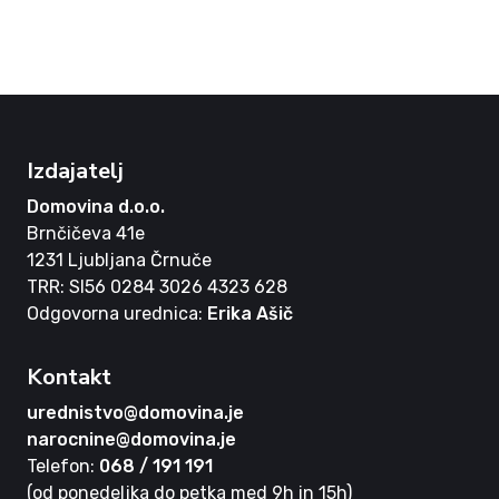
Izdajatelj
Domovina d.o.o.
Brnčičeva 41e
1231 Ljubljana Črnuče
TRR: SI56 0284 3026 4323 628
Odgovorna urednica:
Erika Ašič
Kontakt
urednistvo@domovina.je
narocnine@domovina.je
Telefon:
068 / 191 191
(od ponedeljka do petka med 9h in 15h)