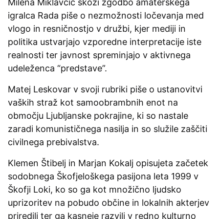
Milena Miklavčič skozi zgodbo amaterskega
igralca Rada piše o nezmožnosti ločevanja med
vlogo in resničnostjo v družbi, kjer mediji in
politika ustvarjajo vzporedne interpretacije iste
realnosti ter javnost spreminjajo v aktivnega
udeleženca “predstave”.
Matej Leskovar v svoji rubriki piše o ustanovitvi
vaških straž kot samoobrambnih enot na
območju Ljubljanske pokrajine, ki so nastale
zaradi komunističnega nasilja in so služile zaščiti
civilnega prebivalstva.
Klemen Štibelj in Marjan Kokalj opisujeta začetek
sodobnega Škofjeloškega pasijona leta 1999 v
Škofji Loki, ko so ga kot množično ljudsko
uprizoritev na pobudo občine in lokalnih akterjev
priredili ter ga kasneje razvili v redno kulturno