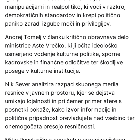
manipulacijami in realpolitiko, ki vodi v razkroj
demokratičnih standardov in krepi politično
paniko zaradi izgube moči in privilegijev.
Andrej Tomelj v članku kritično obravnava delo
ministrice Aste Vrečko, ki ji očita ideološko
usmerjeno vodenje kulturne politike, sporne
kadrovske in finančne odločitve ter škodljive
posege v kulturne institucije.
Nik Sever analizira razpad skupnega merila
resnice v javnem prostoru, kjer se dejstva
umikajo lojalnosti in pri čemer primer afere s
posnetki pokaže, kako izvor informacije in
politična pripadnost prevladujeta nad vsebino ter
onemogočata presojo resničnosti.
Mitja Pucelj piše o napakah v organizacijskem