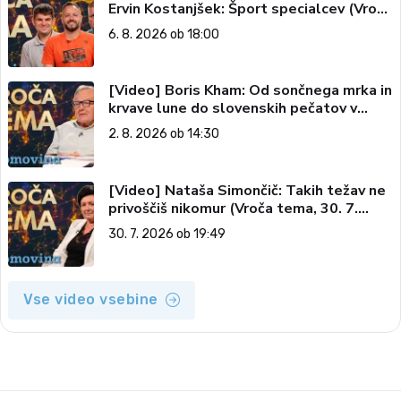
Ervin Kostanjšek: Šport specialcev (Vroča
tema, 6. 8. 2026)
6. 8. 2026 ob 18:00
[Video] Boris Kham: Od sončnega mrka in
krvave lune do slovenskih pečatov v
vesolju (Vroča tema, 2. 8. 2026)
2. 8. 2026 ob 14:30
[Video] Nataša Simončič: Takih težav ne
privoščiš nikomur (Vroča tema, 30. 7.
2026)
30. 7. 2026 ob 19:49
Vse video vsebine