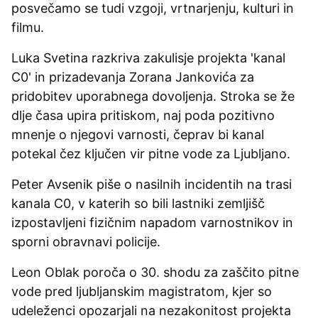
posvečamo se tudi vzgoji, vrtnarjenju, kulturi in
filmu.
Luka Svetina razkriva zakulisje projekta 'kanal
C0' in prizadevanja Zorana Jankovića za
pridobitev uporabnega dovoljenja. Stroka se že
dlje časa upira pritiskom, naj poda pozitivno
mnenje o njegovi varnosti, čeprav bi kanal
potekal čez ključen vir pitne vode za Ljubljano.
Peter Avsenik piše o nasilnih incidentih na trasi
kanala C0, v katerih so bili lastniki zemljišč
izpostavljeni fizičnim napadom varnostnikov in
sporni obravnavi policije.
Leon Oblak poroča o 30. shodu za zaščito pitne
vode pred ljubljanskim magistratom, kjer so
udeleženci opozarjali na nezakonitost projekta