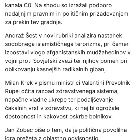
kanala C0. Na shodu so izražali podporo
nadaljnjim pravnim in političnim prizadevanjem
za prekinitev gradnje.
Andraž Šest v novi rubriki analizira nastanek
sodobnega islamističnega terorizma, pri čemer
izpostavi vlogo afganistanskih mudžahedinov v
vojni proti Sovjetski zvezi ter njihov pomen pri
oblikovanju kasnejših radikalnih gibanj.
Milan Krek v pismu ministrici Valentini Prevolnik
Rupel očita razpad zdravstvenega sistema,
napačne vladne ukrepe ter podaljševanje
čakalnih vrst v zdravstvu, ki naj bi ogrožale
dostopnost in kakovost oskrbe bolnikov.
Jan Zobec piše o tem, da je politična povolilna
igra prežeta z oblastno odvisnostjo,