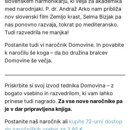
slovenskem harmonikarju, ki velja za akademika
med narodnjaki. P. dr. Andraž Arko nam približa
nov slovenski film Zemljo krast, Selma Bizjak pa
nas ponovno razvaja, tokrat po mediteransko.
Tudi razvedrila ne manjka!
Postanite tudi vi naročnik Domovine. In povabite
k naročilu še koga – da bo družina bralcev
Domovine še večja.
_____________________________________________________
Priskrbite si svoj izvod tednika Domovina – z
bogato vsebino in razvedrilom, ki vam lahko
prinese tudi nagrado.
Za vse nove naročnike pa
je v dar pripravljena knjiga.
Postanite naš naročnik ali
kupite 72-urni dostop
do naročniških vsebin za 3,95 €
.