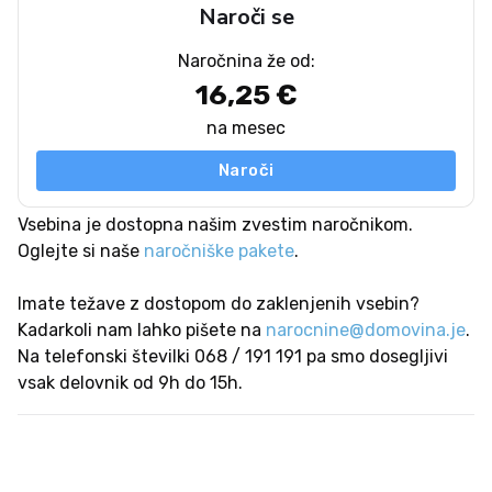
Naroči se
Naročnina že od:
16,25 €
na mesec
Naroči
Vsebina je dostopna našim zvestim naročnikom.
Oglejte si naše
naročniške pakete
.
Imate težave z dostopom do zaklenjenih vsebin?
Kadarkoli nam lahko pišete na
narocnine@domovina.je
.
Na telefonski številki 068 / 191 191 pa smo dosegljivi
vsak delovnik od 9h do 15h.