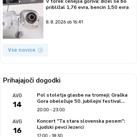
V torek cenejša goriva: dizel se bo
približal 1,76 evra, bencin 1,50 evra
8. 8. 2026 ob 16:41
Vse novice
Prihajajoči dogodki
Pol stoletja glasbe na tromeji: Graška
AVG
Gora obeležuje 50. jubilejni festival
14
narodno-zabavne glasbe
20:00 - 23:00
Koncert "Ta stara slovenska pesem":
AVG
Ljudski pevci Jezerci
16
17:00 - 18:30