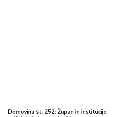
mednarodnega političnega dogajanja, razmisleke
o ustavni in družbeni ureditvi ter vpogled v
zgodovinske, kulturne in osebne zgodbe.
Domovina št. 252: Župan in institucije