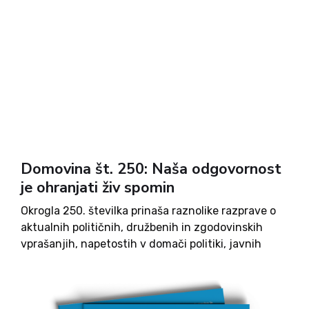
Domovina št. 250: Naša odgovornost
je ohranjati živ spomin
Okrogla 250. številka prinaša raznolike razprave o
aktualnih političnih, družbenih in zgodovinskih
vprašanjih, napetostih v domači politiki, javnih
investicijah in varovanju kulturne dediščine,
davčni politiki, organizacijskih spremembah in
razumevanju odgovornosti v sodobni družbi.