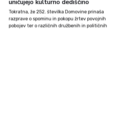
uničujejo kulturno dediščino
Tokratna, že 252. številka Domovine prinaša
razprave o spominu in pokopu žrtev povojnih
pobojev ter o različnih družbenih in političnih
vprašanjih. Dotika se tudi kulture, gospodarstva,
zgodovine in aktualnega dogajanja v Sloveniji.