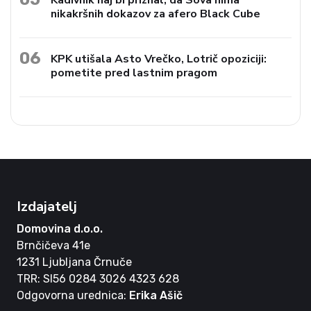
nikakršnih dokazov za afero Black Cube
06
KPK utišala Asto Vrečko, Lotrič opoziciji:
pometite pred lastnim pragom
Izdajatelj
Domovina d.o.o.
Brnčičeva 41e
1231 Ljubljana Črnuče
TRR: SI56 0284 3026 4323 628
Odgovorna urednica:
Erika Ašič