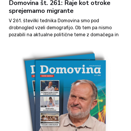
Domovina št. 261: Raje kot otroke
sprejemamo migrante
V 261. številki tednika Domovina smo pod
drobnogled vzeli demografijo. Ob tem pa nismo
pozabili na aktualne politične teme z domačega in
tujega parketa, na podjetništvo mladih, slovensko
zgodovino in kulturo, pa tudi humor in razvedrilo.