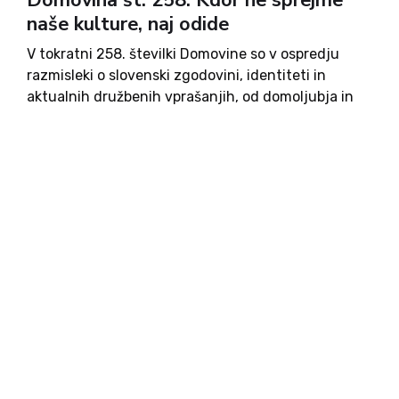
Domovina št. 258: Kdor ne sprejme
naše kulture, naj odide
V tokratni 258. številki Domovine so v ospredju
razmisleki o slovenski zgodovini, identiteti in
aktualnih družbenih vprašanjih, od domoljubja in
osamosvojitve do politike, kulture, zdravstva in
vsakdanjih izzivov. Avtorji skozi intervjuje,
kolumne in zapise odpirajo teme pravne države,
mednarodnih odnosov, okolja in družbe, ob tem pa
se dotaknejo tudi kulture, vzgoje in osebnih
spominov.