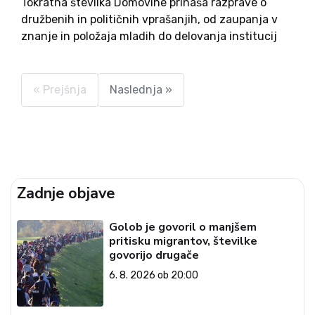
Tokratna številka Domovine prinaša razprave o
družbenih in političnih vprašanjih, od zaupanja v
znanje in položaja mladih do delovanja institucij
ter aktualnih političnih odločitev. Ne manjka niti
razvedrila, kulture, zgodovine in vzgoje.
« Prejšnja
Naslednja »
Zadnje objave
Golob je govoril o manjšem
pritisku migrantov, številke
govorijo drugače
6. 8. 2026 ob 20:00