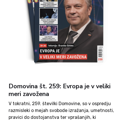
Domovina št. 259: Evropa je v veliki
meri zavožena
V tokratni, 259. številki Domovine, so v ospredju
razmisleki o mejah svobode izražanja, umetnosti,
pravici do dostojanstva ter vprašanjih, ki
oblikujejo slovensko družbo in njen odnos do