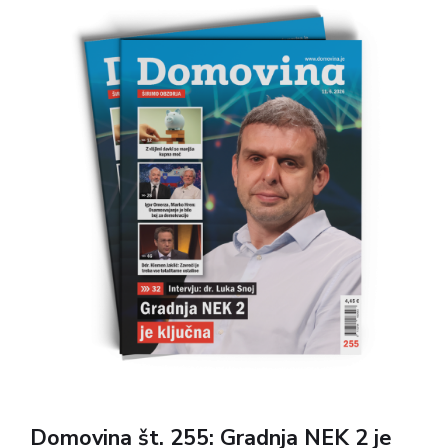
infrastrukture. Številka prinaša tudi razprave o
politiki, demokraciji in zgodovinskih temah, poleg
tega pa še kulturne prispevke, razmisleke o družbi.
Domovina št. 255: Gradnja NEK 2 je