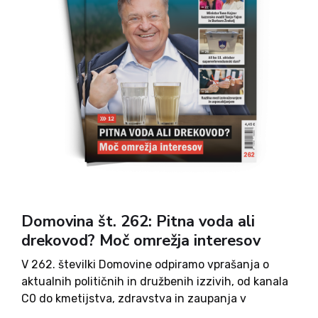
Domovina št. 262: Pitna voda ali
drekovod? Moč omrežja interesov
V 262. številki Domovine odpiramo vprašanja o
aktualnih političnih in družbenih izzivih, od kanala
C0 do kmetijstva, zdravstva in zaupanja v
institucije. Ob tem prinašamo tudi zgodbe iz