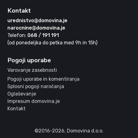
Kontakt
urednistvo@domovina.je
narocnine@domovina.je
Telefon:
068 / 191 191
(od ponedeljka do petka med 9h in 15h)
Pogoji uporabe
Varovanje zasebnosti
Pogoji uporabe in komentiranja
Splosni pogoji naročanja
Oglaševanje
Impresum domovina.je
Kontakt
©2016-2026,
Domovina d.o.o.