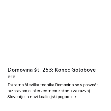
Domovina št. 253: Konec Golobove
ere
Tokratna številka tednika Domovina se v posveča
razpravam o interventnem zakonu za razvoj
Slovenije in novi koalicijski pogodbi, ki
napovedujeta vrsto gospodarskih in družbenih
ukrepov. Ob tem prinaša tudi analize domačega in