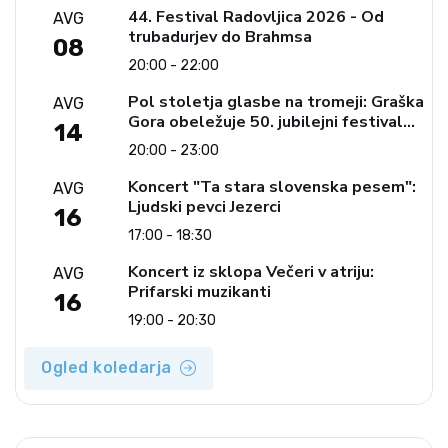
44. Festival Radovljica 2026 - Od
AVG
trubadurjev do Brahmsa
08
20:00 - 22:00
Pol stoletja glasbe na tromeji: Graška
AVG
Gora obeležuje 50. jubilejni festival
14
narodno-zabavne glasbe
20:00 - 23:00
Koncert "Ta stara slovenska pesem":
AVG
Ljudski pevci Jezerci
16
17:00 - 18:30
Koncert iz sklopa Večeri v atriju:
AVG
Prifarski muzikanti
16
19:00 - 20:30
Ogled koledarja