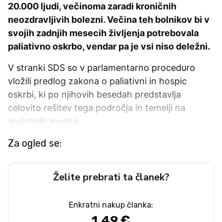
20.000 ljudi, večinoma zaradi kroničnih
neozdravljivih bolezni. Večina teh bolnikov bi v
svojih zadnjih mesecih življenja potrebovala
paliativno oskrbo, vendar pa je vsi niso deležni.
V stranki SDS so v parlamentarno proceduro
vložili predlog zakona o paliativni in hospic
oskrbi, ki po njihovih besedah predstavlja
celovito rešitev tega področja in temelji na
sodobnih medna
Za ogled se:
Želite prebrati ta članek?
Enkratni nakup članka:
1,49 €