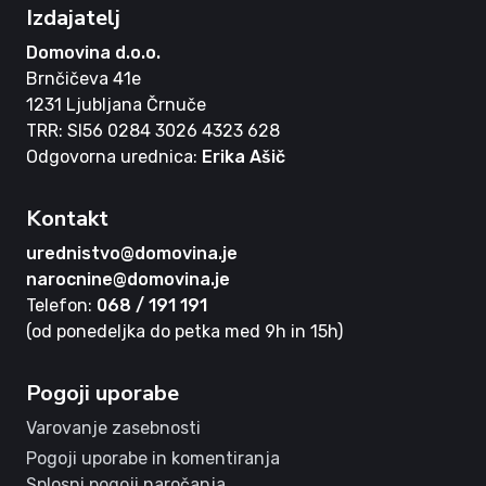
Izdajatelj
Domovina d.o.o.
Brnčičeva 41e
1231 Ljubljana Črnuče
TRR: SI56 0284 3026 4323 628
Odgovorna urednica:
Erika Ašič
Kontakt
urednistvo@domovina.je
narocnine@domovina.je
Telefon:
068 / 191 191
(od ponedeljka do petka med 9h in 15h)
Pogoji uporabe
Varovanje zasebnosti
Pogoji uporabe in komentiranja
Splosni pogoji naročanja