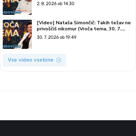
vesolju (Vroča tema, 2. 8. 2026)
2. 8. 2026 ob 14:30
[Video] Nataša Simončič: Takih težav ne
privoščiš nikomur (Vroča tema, 30. 7.
2026)
30. 7. 2026 ob 19:49
Vse video vsebine