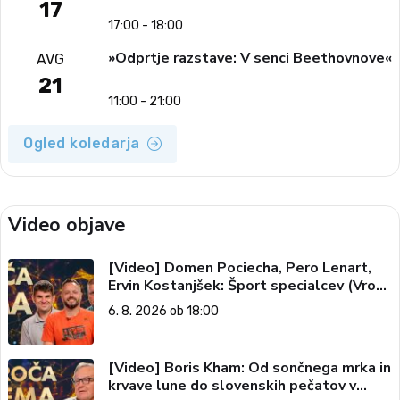
17
17:00 - 18:00
»Odprtje razstave: V senci Beethovnove«
AVG
21
11:00 - 21:00
Ogled koledarja
Video objave
[Video] Domen Pociecha, Pero Lenart,
Ervin Kostanjšek: Šport specialcev (Vroča
tema, 6. 8. 2026)
6. 8. 2026 ob 18:00
[Video] Boris Kham: Od sončnega mrka in
krvave lune do slovenskih pečatov v