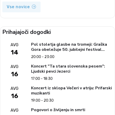
Vse novice
Prihajajoči dogodki
Pol stoletja glasbe na tromeji: Graška
AVG
Gora obeležuje 50. jubilejni festival
14
narodno-zabavne glasbe
20:00 - 23:00
Koncert "Ta stara slovenska pesem":
AVG
Ljudski pevci Jezerci
16
17:00 - 18:30
Koncert iz sklopa Večeri v atriju: Prifarski
AVG
muzikanti
16
19:00 - 20:30
Pogovori o življenju in smrti
AVG