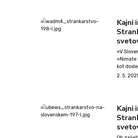
Kajni 
Stran
sveto
»V Sloven
»Nimate 
kot dosle
Primerja
2. 5. 202
najbolje i
Kajni 
Stran
sveto
Ob začetk