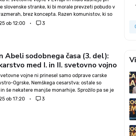
le slovenske stranke, ki bi morale prevzeti pobudo v
razmerah, brez koncepta. Razen komunistov, ki so
i izrabljanje vojne za prevzem oblasti, pa naj stane
25 ob 12:00
3
in Abeli sodobnega časa (3. del):
V
arstvo med I. in II. svetovno vojno
 svetovne vojne ni prinesel samo odprave carske
Avstro-Ogrske, Nemškega cesarstva; ostale so
in še nekatere manjše monarhije. Sprožilo pa se je
o revolucionarno vrenje, ki je pretreslo Evropo.
25 ob 17:20
3
o je republikanstvo ter oblast delavcev in
.