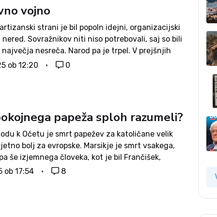
vno vojno
artizanski strani je bil popoln idejni, organizacijski
i nered. Sovražnikov niti niso potrebovali, saj so bili
 največja nesreča. Narod pa je trpel. V prejšnjih
vilkah Domovine je dr. Stane Granda pisal o levih in
25 ob 12:20
0
okojnega papeža sploh razumeli?
odu k Očetu je smrt papežev za katoličane velik
rjetno bolj za evropske. Marsikje je smrt vsakega,
a še izjemnega človeka, kot je bil Frančišek,
 možnost zahvale za milost, da smo takega
5 ob 17:54
8
živeli, da je...