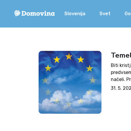
Slovenija
Svet
Go
Temel
Biti kris
predvsem 
načeli. P
neobreme
31. 5. 20
možnosti
neprijetni