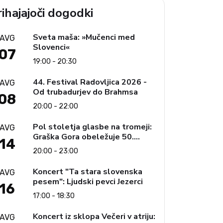
ihajajoči dogodki
Sveta maša: »Mučenci med
AVG
Slovenci«
07
19:00 - 20:30
44. Festival Radovljica 2026 -
AVG
Od trubadurjev do Brahmsa
08
20:00 - 22:00
Pol stoletja glasbe na tromeji:
AVG
Graška Gora obeležuje 50.
14
jubilejni festival narodno-
20:00 - 23:00
zabavne glasbe
Koncert "Ta stara slovenska
AVG
pesem": Ljudski pevci Jezerci
16
17:00 - 18:30
Koncert iz sklopa Večeri v atriju:
AVG