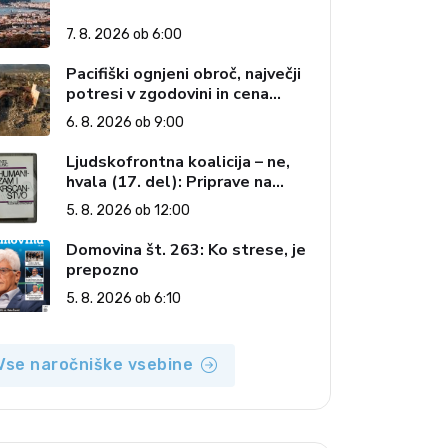
7. 8. 2026 ob 6:00
Pacifiški ognjeni obroč, največji
potresi v zgodovini in cena
pozabe
6. 8. 2026 ob 9:00
Ljudskofrontna koalicija – ne,
hvala (17. del): Priprave na
sestop z oblasti – dvorska
5. 8. 2026 ob 12:00
opozicija 6: Gramsci na delu:
Revija 2000 in revolucionarna
Domovina št. 263: Ko strese, je
izvotlitev krščanstva
prepozno
5. 8. 2026 ob 6:10
Vse naročniške vsebine