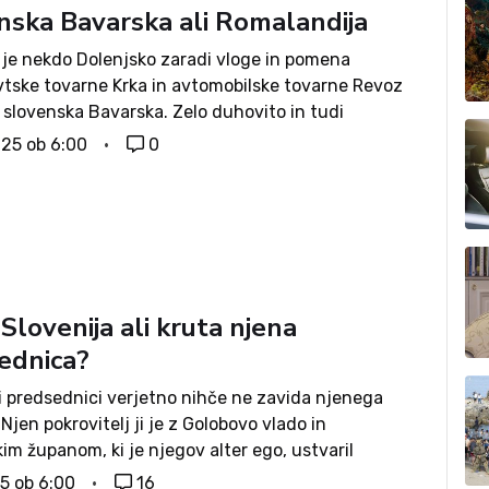
nska Bavarska ali Romalandija
je nekdo Dolenjsko zaradi vloge in pomena
tske tovarne Krka in avtomobilske tovarne Revoz
 slovenska Bavarska. Zelo duhovito in tudi
sko ne povsem neutemeljeno. Velik del Dolenjske je
025 ob 6:00
0
eč stoletja pod predhodnico današnje münchenske
eising. Tudi...
Slovenija ali kruta njena
ednica?
i predsednici verjetno nihče ne zavida njenega
 Njen pokrovitelj ji je z Golobovo vlado in
kim županom, ki je njegov alter ego, ustvaril
 shizofrene razmere. Žal jih ni sposobna reševati,
25 ob 6:00
16