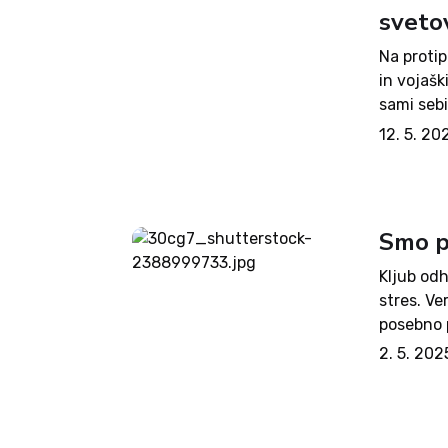
sveto
Na protip
in vojašk
sami sebi
petih šte
12. 5. 20
desnih...
Smo p
Kljub odh
stres. Ve
posebno p
predvsem
2. 5. 202
človeka do