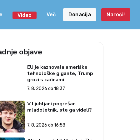
e
Več
Donacija
Naroči!
Video
adnje objave
EU je kaznovala ameriške
tehnološke gigante, Trump
grozi s carinami
7. 8. 2026 ob 18:37
V Ljubljani pogrešan
mladoletnik, ste ga videli?
7. 8. 2026 ob 16:58