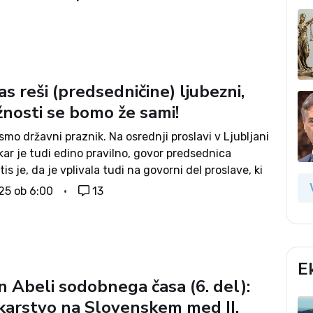
 še poglablja. Ne more zanikati dejstva,...
s reši (predsedničine) ljubezni,
žnosti se bomo že sami!
 smo državni praznik. Na osrednji proslavi v Ljubljani
 kar je tudi edino pravilno, govor predsednica
tis je, da je vplivala tudi na govorni del proslave, ki
življajoč. Glede glasbe očitno sovraži »jodl, jodl«
025 ob 6:00
13
E
in Abeli sodobnega časa (6. del):
karstvo na Slovenskem med II.