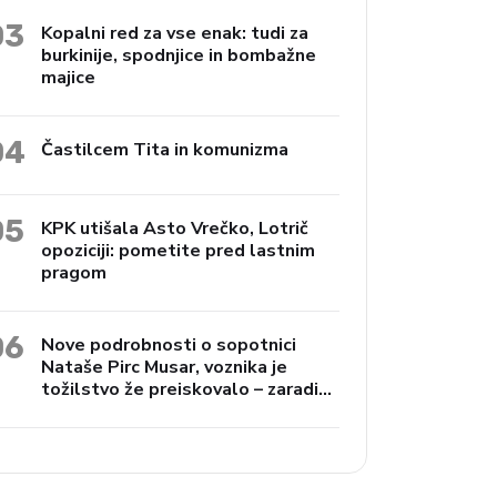
03
Kopalni red za vse enak: tudi za
burkinije, spodnjice in bombažne
majice
04
Častilcem Tita in komunizma
05
KPK utišala Asto Vrečko, Lotrič
opoziciji: pometite pred lastnim
pragom
06
Nove podrobnosti o sopotnici
Nataše Pirc Musar, voznika je
tožilstvo že preiskovalo – zaradi
trgovine z drogami