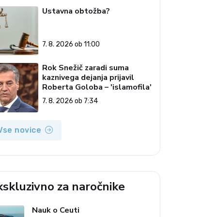
Ustavna obtožba?
7. 8. 2026 ob 11:00
Rok Snežič zaradi suma
kaznivega dejanja prijavil
Roberta Goloba – 'islamofila'
7. 8. 2026 ob 7:34
Vse novice
kskluzivno za naročnike
Nauk o Ceuti