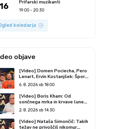
Prifarski muzikanti
16
19:00 - 20:30
Ogled koledarja
ideo objave
[Video] Domen Pociecha, Pero
Lenart, Ervin Kostanjšek: Šport
specialcev (Vroča tema, 6. 8.
6. 8. 2026 ob 18:00
2026)
[Video] Boris Kham: Od
sončnega mrka in krvave lune
do slovenskih pečatov v vesolju
2. 8. 2026 ob 14:30
(Vroča tema, 2. 8. 2026)
[Video] Nataša Simončič: Takih
težav ne privoščiš nikomur