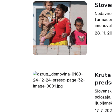
Slove
Nedavno 
farmacev
imenoval
zgodovin
28. 11. 2
bil namr
škofije Fr
Kruta 
preds
Slovensk
položaja.
ljubljans
naravnost
17. 7. 20