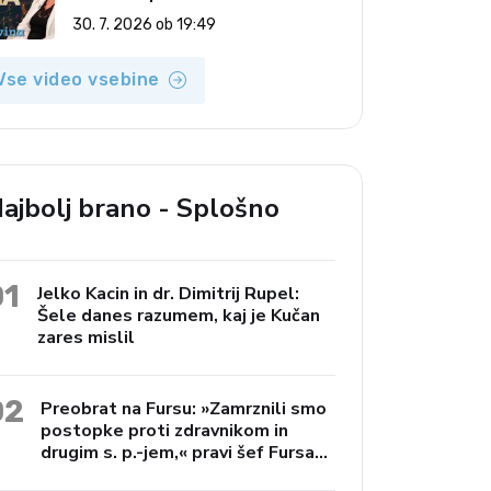
(Vroča tema, 30. 7. 2026)
30. 7. 2026 ob 19:49
Vse video vsebine
ajbolj brano - Splošno
01
Jelko Kacin in dr. Dimitrij Rupel:
Šele danes razumem, kaj je Kučan
zares mislil
02
Preobrat na Fursu: »Zamrznili smo
postopke proti zdravnikom in
drugim s. p.-jem,« pravi šef Fursa
Janko Preac