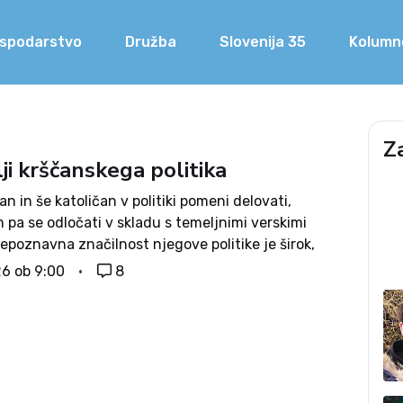
spodarstvo
Družba
Slovenija 35
Kolumn
Z
ji krščanskega politika
tjan in še katoličan v politiki pomeni delovati,
pa se odločati v skladu s temeljnimi verskimi
repoznavna značilnost njegove politike je širok,
njen pogled v prihodnost, ki ne izključuje
26 ob 9:00
8
 neugodnega razvoja in sposobnosti sprejemanja
h in...