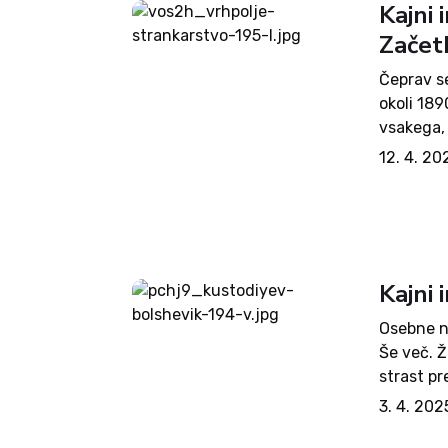
Kajni 
Začetk
Čeprav s
okoli 189
vsakega, 
zanesljiv
12. 4. 20
primer, Pr
Kajni
Osebne na
Še več. Ž
strast pr
z lastno 
3. 4. 202
na...