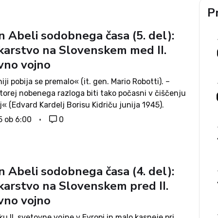
Pr
in Abeli sodobnega časa (5. del):
karstvo na Slovenskem med II.
vno vojno
iji pobija se premalo« (it. gen. Mario Robotti). –
torej nobenega razloga biti tako počasni v čiščenju
j« (Edvard Kardelj Borisu Kidriču junija 1945).
va ukazov italijanskega in komunističnega vodstva
5 ob 6:00
0
lustrira trditev o dvojni okupaciji Slovenije:...
in Abeli sodobnega časa (4. del):
karstvo na Slovenskem pred II.
vno vojno
u II. svetovne vojne v Evropi in malo kasneje pri