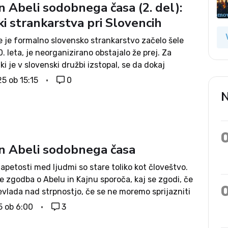
in Abeli sodobnega časa (2. del):
i strankarstva pri Slovencih
e je formalno slovensko strankarstvo začelo šele
0. leta, je neorganizirano obstajalo že prej. Za
ki je v slovenski družbi izstopal, se da dokaj
o ugotoviti, kakšne opredelitve so mu bile bližje. Na
25 ob 15:15
0
ešeren je bil...
N
 in Abeli sodobnega časa
petosti med ljudmi so stare toliko kot človeštvo.
e zgodba o Abelu in Kajnu sporoča, kaj se zgodi, če
evlada nad strpnostjo, če se ne moremo sprijazniti
sposobnostjo in objektivno realnostjo. Tudi delitev
5 ob 6:00
3