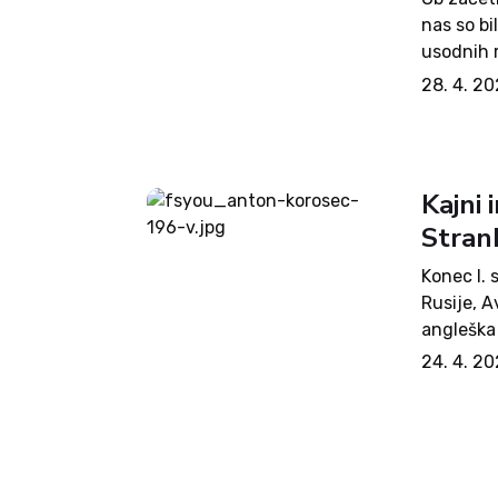
nas so bi
usodnih 
načrtoval
28. 4. 20
še...
Kajni 
Strank
Konec I.
Rusije, 
angleška 
velikansk
24. 4. 20
Poudarjal
kmetov...