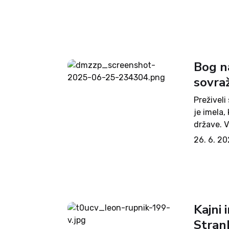
ampak jih
Bog na
sovra
Preživeli
je imela,
države. V
je bil po
26. 6. 2
glasbo,...
Kajni 
Stran