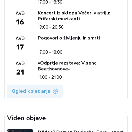
17:00 - 18:30
Koncert iz sklopa Večeri v atriju:
AVG
Prifarski muzikanti
16
19:00 - 20:30
Pogovori o življenju in smrti
AVG
17
17:00 - 18:00
»Odprtje razstave: V senci
AVG
Beethovnove«
21
11:00 - 21:00
Ogled koledarja
Video objave