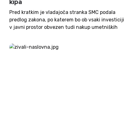
kipa
Pred kratkim je vladajoča stranka SMC podala
predlog zakona, po katerem bo ob vsaki investiciji
v javni prostor obvezen tudi nakup umetniških
(likovnih, kiparskih ...) del v vrednosti 1,25%
naložbe. Konkretno; investitor (ki je običajno
državna institucija in investira z...