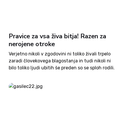
Pravice za vsa živa bitja! Razen za
nerojene otroke
Verjetno nikoli v zgodovini ni toliko živali trpelo
zaradi človekovega blagostanja in tudi nikoli ni
bilo toliko ljudi ubitih še preden so se sploh rodili.
To sta veliki rani sodobnega človeštva, ki ju ni
mogoče spregledati. Kot protiutež se pojavljajo...