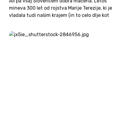
Ali pa vsaj Slovencem dobra mačeha. Letos
mineva 300 let od rojstva Marije Terezije, ki je
vladala tudi našim krajem (in to celo dlje kot
tovariš Tito) in s svojimi reformami bistveno
pospešila gospodarski, družbeni in kulturni razvoj
slovenskega naroda....