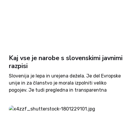
Kaj vse je narobe s slovenskimi javnimi
razpisi
Slovenija je lepa in urejena dežela. Je del Evropske
unije in za članstvo je morala izpolniti veliko
pogojev. Je tudi pregledna in transparentna
država. Pa ne v smislu, da je tako majhna, da vidiš
iz enega konca na drugega, ampak...