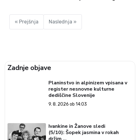
izjemno blagostanje in napredek zahodne družbe.
Življenjski standard povprečnega človeka še nikoli
ni bil tako visok. So verjetno...
« Prejšnja
Naslednja »
Zadnje objave
Planinstvo in alpinizem vpisana v
register nesnovne kulturne
dediščine Slovenije
9. 8. 2026 ob 14:03
Ivankine in Žanove sledi
(5/10): Šopek jasmina v rokah
držim …