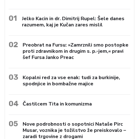
01
Jelko Kacin in dr. Dimitrij Rupel: Šele danes
razumem, kaj je Kučan zares mislil
02
Preobrat na Fursu: »Zamrznili smo postopke
proti zdravnikom in drugim s. p.-jem,« pravi
šef Fursa Janko Preac
03
Kopalni red za vse enak: tudi za burkinije,
spodnjice in bombažne majice
04
Častilcem Tita in komunizma
05
Nove podrobnosti o sopotnici Nataše Pirc
Musar, voznika je tožilstvo že preiskovalo –
zaradi trgovine z drogami