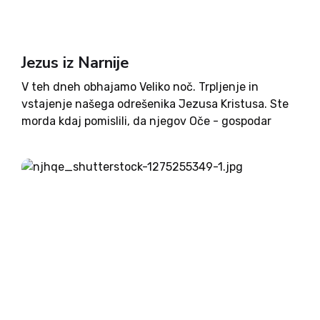
Jezus iz Narnije
V teh dneh obhajamo Veliko noč. Trpljenje in
vstajenje našega odrešenika Jezusa Kristusa. Ste
morda kdaj pomislili, da njegov Oče - gospodar
vesolja, ni ustvaril samo našega sveta? Še kakšno
stoletje nazaj heretična misel, danes pač več ne.
Da morda...