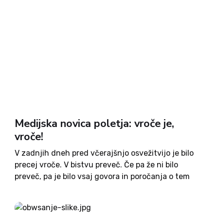
Medijska novica poletja: vroče je,
vroče!
V zadnjih dneh pred včerajšnjo osvežitvijo je bilo
precej vroče. V bistvu preveč. Če pa že ni bilo
preveč, pa je bilo vsaj govora in poročanja o tem
veliko preveč. Če kdo tega vročinskega vala ni vzel
kot nacionalno katastrofo,...