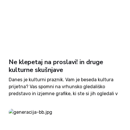
Ne klepetaj na proslavi! in druge
kulturne skušnjave
Danes je kulturni praznik. Vam je beseda kultura
prijetna? Vas spomni na vrhunsko gledališko
predstavo in izjemne grafike, ki ste si jih ogledali v
galeriji? Najbrž ne. Povprečen človek (recimo mu
Slovenec) ima pred besedo kultura in tudi pred
samo...