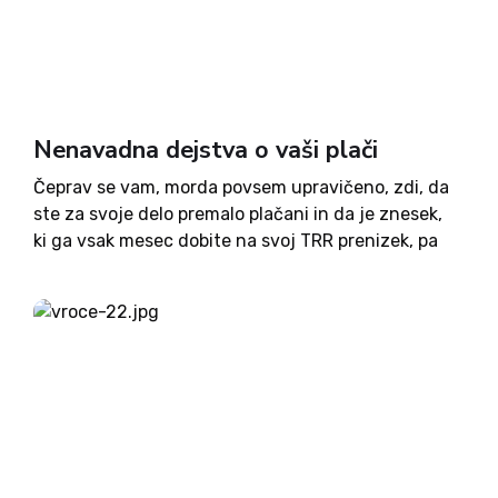
Nenavadna dejstva o vaši plači
Čeprav se vam, morda povsem upravičeno, zdi, da
ste za svoje delo premalo plačani in da je znesek,
ki ga vsak mesec dobite na svoj TRR prenizek, pa
to ni vsa vaša plača. Najprej najosnovnejše, za kar
se zdi, da...