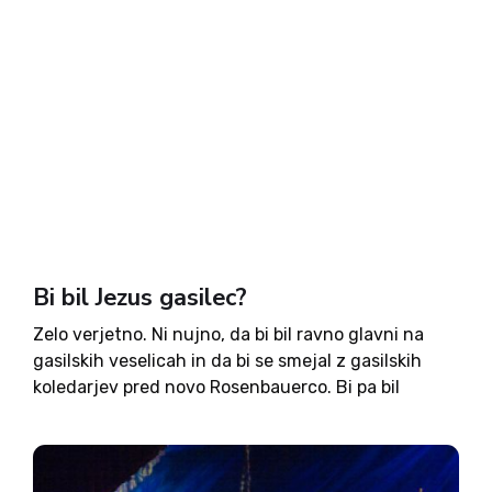
Bi bil Jezus gasilec?
Zelo verjetno. Ni nujno, da bi bil ravno glavni na
gasilskih veselicah in da bi se smejal z gasilskih
koledarjev pred novo Rosenbauerco. Bi pa bil
gotovo prvi, ko bi bilo treba iti bližnjemu na pomoč.
Glede na to, da...