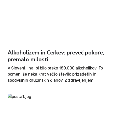
Alkoholizem in Cerkev: preveč pokore,
premalo milosti
V Sloveniji naj bi bilo preko 180.000 alkoholikov. To
pomeni še nekajkrat večjo število prizadetih in
soodvisnih družinskih članov. Z zdravljenjem
odvisnosti se ukvarjajo različne ustanove in
društva in njihovo delo je več kot hvalevredno. Na
nekaterih nivojih se v...