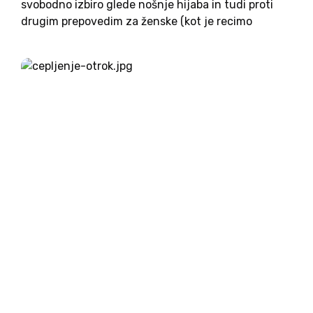
svobodno izbiro glede nošnje hijaba in tudi proti
drugim prepovedim za ženske (kot je recimo
vožnja s kolesom), smo že pisali. Predlani so jim
pozornost in podporo namenili praktično vsi
zahodni...