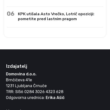
06
KPK utišala Asto Vrečko, Lotrič opoziciji:
pometite pred lastnim pragom
Izdajatelj
Domovina d.o.o.
Brnčičeva 41e
1231 Ljubljana Črnuče
TRR: SI56 0284 3026 4323 628
Odgovorna urednica:
Erika Ašič