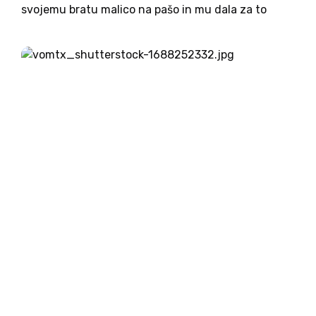
svojemu bratu malico na pašo in mu dala za to
datelj, je bila že opravljena prva paketna dostava.
Da o znamenitem maratonskem tekaču, ki...