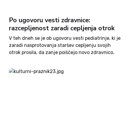
Po ugovoru vesti zdravnice:
razcepljenost zaradi cepljenja otrok
V teh dneh se je ob ugovoru vesti pediatrinje, ki je
zaradi nasprotovanja staršev cepljenju svojih
otrok prosila, da zanje poiščejo novo zdravnico,
spet razplamtela debata o smiselnosti obveznega
cepljenja. Nekateri so srdito za, drugi srdito proti,
na sredini pa...