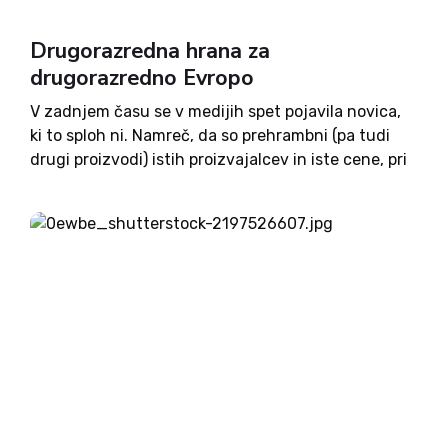
Drugorazredna hrana za
drugorazredno Evropo
V zadnjem času se v medijih spet pojavila novica,
ki to sploh ni. Namreč, da so prehrambni (pa tudi
drugi proizvodi) istih proizvajalcev in iste cene, pri
nas slabše kvalitete kot v zahodnih državah. Se
pravi, da Johanna iz Bad...