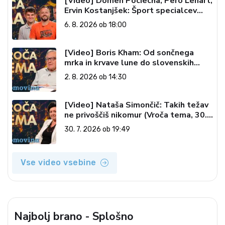
[Video] Domen Pociecha, Pero Lenart,
Ervin Kostanjšek: Šport specialcev
(Vroča tema, 6. 8. 2026)
6. 8. 2026 ob 18:00
[Video] Boris Kham: Od sončnega
mrka in krvave lune do slovenskih
pečatov v vesolju (Vroča tema, 2. 8.
2. 8. 2026 ob 14:30
2026)
[Video] Nataša Simončič: Takih težav
ne privoščiš nikomur (Vroča tema, 30.
7. 2026)
30. 7. 2026 ob 19:49
Vse video vsebine
Najbolj brano - Splošno