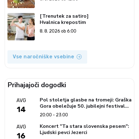
[Trenutek za satiro]
Hvalnica krepostim
8. 8. 2026 ob 6:00
Vse naročniške vsebine
Prihajajoči dogodki
Pol stoletja glasbe na tromeji: Graška
AVG
Gora obeležuje 50. jubilejni festival
14
narodno-zabavne glasbe
20:00 - 23:00
Koncert "Ta stara slovenska pesem":
AVG
Ljudski pevci Jezerci
16