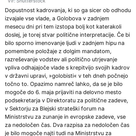
Vir: Shutterstock
Dopustnost kadrovanja, ki so ga sicer ob odhodu
izvajale vse vlade, a Golobova v zadnjem
mesecu dni pri tem izstopa bolj kot katerakoli
doslej, je torej stvar politične interpretacije. Če bi
bilo sporno imenovanje ljudi v zadnjem hipu na
pomembne položaje z dolgim mandatom,
razreševanje vodstev ali politično utrjevanje
vpliva odhajajoče vlade s krepitvijo svojih kadrov
v državni upravi, »golobisti« v teh dneh počnejo
točno to. Opazimo namreč lahko, da se je bilo
mogoče do 6. maja prijaviti na delovno mesto
podsekretarja v Direktoratu za politične zadeve,
v Sektorju za Blejski strateški forum na
Ministrstvu za zunanje in evropske zadeve, vse
za nedoločen čas. Dva razpisa za nedoločen čas
je bilo mogoče najti tudi na Ministrstvu za