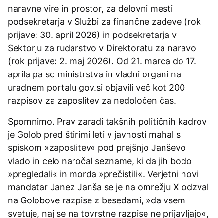
naravne vire in prostor, za delovni mesti
podsekretarja v Službi za finančne zadeve (rok
prijave: 30. april 2026) in podsekretarja v
Sektorju za rudarstvo v Direktoratu za naravo
(rok prijave: 2. maj 2026). Od 21. marca do 17.
aprila pa so ministrstva in vladni organi na
uradnem portalu gov.si objavili več kot 200
razpisov za zaposlitev za nedoločen čas.
Spomnimo. Prav zaradi takšnih političnih kadrov
je Golob pred štirimi leti v javnosti mahal s
spiskom »zaposlitev« pod prejšnjo Janševo
vlado in celo naročal sezname, ki da jih bodo
»pregledali« in morda »prečistili«. Verjetni novi
mandatar Janez Janša se je na omrežju X odzval
na Golobove razpise z besedami, »da vsem
svetuje, naj se na tovrstne razpise ne prijavljajo«,