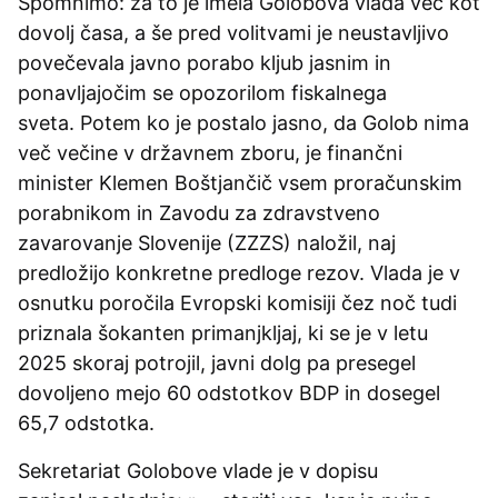
Spomnimo: za to je imela Golobova vlada več kot
dovolj časa, a še pred volitvami je neustavljivo
povečevala javno porabo kljub jasnim in
ponavljajočim se opozorilom fiskalnega
sveta. Potem ko je postalo jasno, da Golob nima
več večine v državnem zboru, je finančni
minister Klemen Boštjančič vsem proračunskim
porabnikom in Zavodu za zdravstveno
zavarovanje Slovenije (ZZZS) naložil, naj
predložijo konkretne predloge rezov. Vlada je v
osnutku poročila Evropski komisiji čez noč tudi
priznala šokanten primanjkljaj, ki se je v letu
2025 skoraj potrojil, javni dolg pa presegel
dovoljeno mejo 60 odstotkov BDP in dosegel
65,7 odstotka.
Sekretariat Golobove vlade je v dopisu