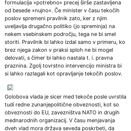
formulacija »potrebno« precej širše zastavljena
od besede »nujno«. Če minister v času tekočih
poslov spremeni pravilnik zato, ker z njim
uveljavlja drugačno politiko (jo spreminja) na
nekem vsebinskem področju, tega ne bi smel
storiti. Pravilnik bi lahko izdal samo v primeru, ko
brez njega zakon v praksi sploh ne bi mogel
delovati, s čimer bi lahko nastala t. i. pravna
praznina. Zgolj tovrstno intervencijo ministra bi
si lahko razlagali kot opravljanje tekočih poslov.
Golobova vlada je sicer med tekoče posle uvrstila
tudi redne zunanjepolitične obveznosti, kot so
obveznosti do EU, zavezništva NATO in drugih
mednarodnih organizacij. V času menjavanja
dveh vlad mora država seveda poskrbeti, da