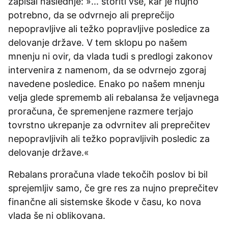
zapisal naslednje: »... storiti vse, kar je nujno
potrebno, da se odvrnejo ali preprečijo
nepopravljive ali težko popravljive posledice za
delovanje države. V tem sklopu po našem
mnenju ni ovir, da vlada tudi s predlogi zakonov
intervenira z namenom, da se odvrnejo zgoraj
navedene posledice. Enako po našem mnenju
velja glede sprememb ali rebalansa že veljavnega
proračuna, če spremenjene razmere terjajo
tovrstno ukrepanje za odvrnitev ali preprečitev
nepopravljivih ali težko popravljivih posledic za
delovanje države.«
Rebalans proračuna vlade tekočih poslov bi bil
sprejemljiv samo, če gre res za nujno preprečitev
finančne ali sistemske škode v času, ko nova
vlada še ni oblikovana.