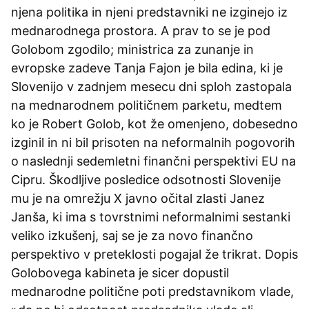
njena politika in njeni predstavniki ne izginejo iz
mednarodnega prostora. A prav to se je pod
Golobom zgodilo; ministrica za zunanje in
evropske zadeve Tanja Fajon je bila edina, ki je
Slovenijo v zadnjem mesecu dni sploh zastopala
na mednarodnem političnem parketu, medtem
ko je Robert Golob, kot že omenjeno, dobesedno
izginil in ni bil prisoten na neformalnih pogovorih
o naslednji sedemletni finančni perspektivi EU na
Cipru. Škodljive posledice odsotnosti Slovenije
mu je na omrežju X javno očital zlasti Janez
Janša, ki ima s tovrstnimi neformalnimi sestanki
veliko izkušenj, saj se je za novo finančno
perspektivo v preteklosti pogajal že trikrat. Dopis
Golobovega kabineta je sicer dopustil
mednarodne politične poti predstavnikom vlade,