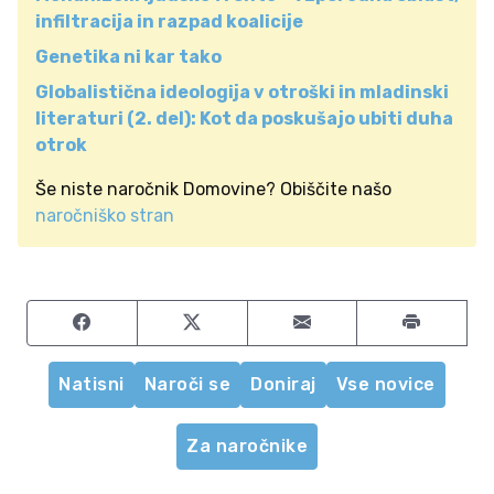
infiltracija in razpad koalicije
Genetika ni kar tako
Globalistična ideologija v otroški in mladinski
literaturi (2. del): Kot da poskušajo ubiti duha
otrok
Še niste naročnik Domovine? Obiščite našo
naročniško stran
Share on Facebook
Share on Twitter
Share by email
Natisni
Naroči se
Doniraj
Vse novice
Za naročnike