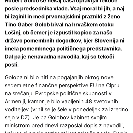
Robert Golob še nekaj časa opravljal tekoče
posle predsednika vlade. Vsaj moral bi jih, a naj
bi izginil in med prvomajskimi prazniki z ženo
Tino Gaber Golob bival na hrvaškem otoku
Lošinj, ob čemer je izpustil kopico za našo
državo pomembnih dogodkov, kjer Slovenija ni
imela pomembnega političnega predstavnika.
Dal pa je nenavadna navodila, kaj so tekoči
posli.
Goloba ni bilo niti na pogajanjih okrog nove
sedemletne finančne perspektive EU na Cipru,
na srečanju Evropske politične skupnosti v
Armeniji, kamor je bilo vabljenih 48 svetovnih
voditeljev (vrnil se je šele v ponedeljek za izredno
sejo v DZ). Je pa Golobov kabinet svojim
ministrom pred dnevi razposlal dopis z navodili,