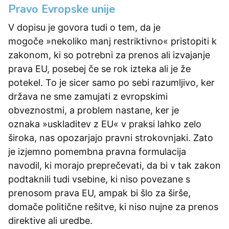
Pravo Evropske unije
V dopisu je govora tudi o tem, da je
mogoče »nekoliko manj restriktivno« pristopiti k
zakonom, ki so potrebni za prenos ali izvajanje
prava EU, posebej če se rok izteka ali je že
potekel. To je sicer samo po sebi razumljivo, ker
država ne sme zamujati z evropskimi
obveznostmi, a problem nastane, ker je
oznaka »uskladitev z EU« v praksi lahko zelo
široka, nas opozarjajo pravni strokovnjaki. Zato
je izjemno pomembna pravna formulacija
navodil, ki morajo preprečevati, da bi v tak zakon
podtaknili tudi vsebine, ki niso povezane s
prenosom prava EU, ampak bi šlo za širše,
domače politične rešitve, ki niso nujne za prenos
direktive ali uredbe.