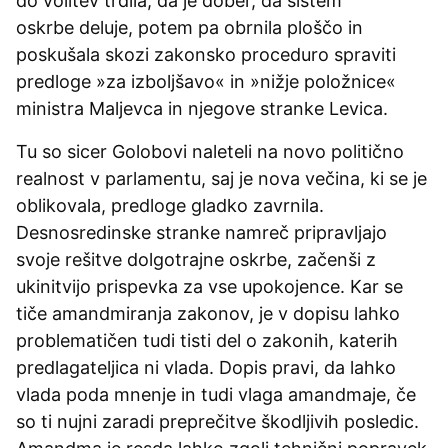
do volitev trdila, da je dober, da sistem
oskrbe deluje, potem pa obrnila ploščo in
poskušala skozi zakonsko proceduro spraviti
predloge »za izboljšavo« in »nižje položnice«
ministra Maljevca in njegove stranke Levica.
Tu so sicer Golobovi naleteli na novo politično
realnost v parlamentu, saj je nova večina, ki se je
oblikovala, predloge gladko zavrnila.
Desnosredinske stranke namreč pripravljajo
svoje rešitve dolgotrajne oskrbe, začenši z
ukinitvijo prispevka za vse upokojence. Kar se
tiče amandmiranja zakonov, je v dopisu lahko
problematičen tudi tisti del o zakonih, katerih
predlagateljica ni vlada. Dopis pravi, da lahko
vlada poda mnenje in tudi vlaga amandmaje, če
so ti nujni zaradi preprečitve škodljivih posledic.