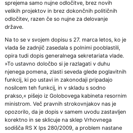
sprejema samo nujne odločitve, brez novih
velikih projektov in brez dokončnih političnih
odločitev, razen če so nujne za delovanje
države.
Na to se v svojem dopisu s 27. marca letos, ko je
vlada še zadnjič zasedala s polnimi pooblastili,
opira tudi dopis generalnega sekretariata vlade.
»To ustavno določbo si je razlagati v duhu
njenega pomena, zlasti seveda glede poglavitnih
funkcij, ki po ustavi in zakonodaji pripadajo
nosilcem teh funkcij, in v skladu s sodno
prakso,« pišejo iz Golobovega kabineta resornim
ministrom. Več pravnih strokovnjakov nas je
opozorilo, da je dopis v samem uvodu zastavljen
korektno in se sklicuje na sklep Vrhovnega
sodišča RS X Ips 280/2009, a problem nastane