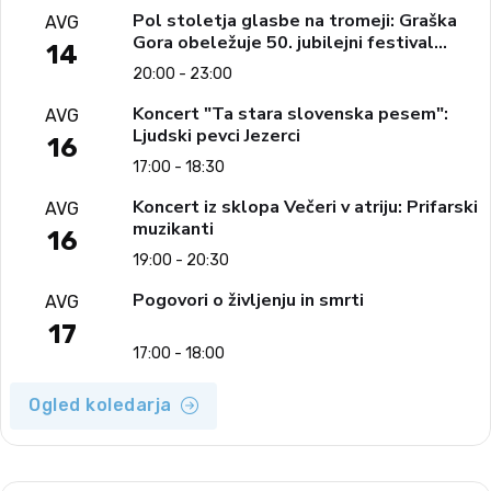
Pol stoletja glasbe na tromeji: Graška
AVG
Gora obeležuje 50. jubilejni festival
14
narodno-zabavne glasbe
20:00 - 23:00
Koncert "Ta stara slovenska pesem":
AVG
Ljudski pevci Jezerci
16
17:00 - 18:30
Koncert iz sklopa Večeri v atriju: Prifarski
AVG
muzikanti
16
19:00 - 20:30
Pogovori o življenju in smrti
AVG
17
17:00 - 18:00
Ogled koledarja