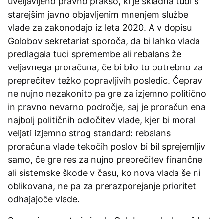
uveljavljeno pravno prakso, ki je skladna tudi s
starejšim javno objavljenim mnenjem službe
vlade za zakonodajo iz leta 2020. A v dopisu
Golobov sekretariat sporoča, da bi lahko vlada
predlagala tudi spremembe ali rebalans že
veljavnega proračuna, če bi bilo to potrebno za
preprečitev težko popravljivih posledic. Čeprav
ne nujno nezakonito pa gre za izjemno politično
in pravno nevarno področje, saj je proračun ena
najbolj političnih odločitev vlade, kjer bi moral
veljati izjemno strog standard: rebalans
proračuna vlade tekočih poslov bi bil sprejemljiv
samo, če gre res za nujno preprečitev finančne
ali sistemske škode v času, ko nova vlada še ni
oblikovana, ne pa za prerazporejanje prioritet
odhajajoče vlade.