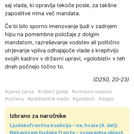
saj vlada, ki opravlja tekoče posle, za takšne
zaposlitve nima več mandata.
Če bi bilo sporno imenovanje ljudi v zadnjem
hipu na pomembne položaje z dolgim
mandatom, razreševanje vodstev ali politično
utrjevanje vpliva odhajajoče vlade s krepitvijo
svojih kadrov v državni upravi, »golobisti« v teh
dneh počnejo točno to.
(D250, 20-23)
#janez janša
#robert golob
#vrhovno sodišče
#ustava
#predsednik vlade
#golobisti
#dopis
Izbrano za naročnike
Ljudskofrontna koalicija – ne, hvala (4. del):
Mehanizem ljudske fronte – vzporedna oblast,