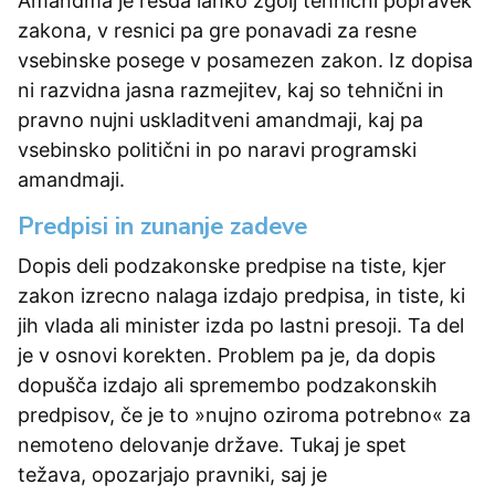
Amandma je resda lahko zgolj tehnični popravek
zakona, v resnici pa gre ponavadi za resne
vsebinske posege v posamezen zakon. Iz dopisa
ni razvidna jasna razmejitev, kaj so tehnični in
pravno nujni uskladitveni amandmaji, kaj pa
vsebinsko politični in po naravi programski
amandmaji.
Predpisi in zunanje zadeve
Dopis deli podzakonske predpise na tiste, kjer
zakon izrecno nalaga izdajo predpisa, in tiste, ki
jih vlada ali minister izda po lastni presoji. Ta del
je v osnovi korekten. Problem pa je, da dopis
dopušča izdajo ali spremembo podzakonskih
predpisov, če je to »nujno oziroma potrebno« za
nemoteno delovanje države. Tukaj je spet
težava, opozarjajo pravniki, saj je