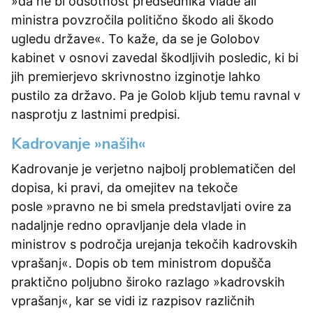
»da ne bi odsotnost predsednika vlade ali
ministra povzročila politično škodo ali škodo
ugledu države«. To kaže, da se je Golobov
kabinet v osnovi zavedal škodljivih posledic, ki bi
jih premierjevo skrivnostno izginotje lahko
pustilo za državo. Pa je Golob kljub temu ravnal v
nasprotju z lastnimi predpisi.
Kadrovanje »naših«
Kadrovanje je verjetno najbolj problematičen del
dopisa, ki pravi, da omejitev na tekoče
posle »pravno ne bi smela predstavljati ovire za
nadaljnje redno opravljanje dela vlade in
ministrov s področja urejanja tekočih kadrovskih
vprašanj«. Dopis ob tem ministrom dopušča
praktično poljubno široko razlago »kadrovskih
vprašanj«, kar se vidi iz razpisov različnih