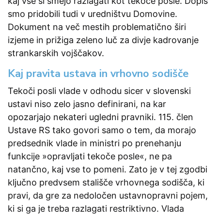
kaj vse si smejo razlagati kot tekoče posle. Dopis
smo pridobili tudi v uredništvu Domovine.
Dokument na več mestih problematično širi
izjeme in prižiga zeleno luč za divje kadrovanje
strankarskih vojščakov.
Kaj pravita ustava in vrhovno sodišče
Tekoči posli vlade v odhodu sicer v slovenski
ustavi niso zelo jasno definirani, na kar
opozarjajo nekateri ugledni pravniki. 115. člen
Ustave RS tako govori samo o tem, da morajo
predsednik vlade in ministri po prenehanju
funkcije »opravljati tekoče posle«, ne pa
natančno, kaj vse to pomeni. Zato je v tej zgodbi
ključno predvsem stališče vrhovnega sodišča, ki
pravi, da gre za nedoločen ustavnopravni pojem,
ki si ga je treba razlagati restriktivno. Vlada