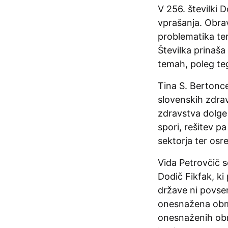
V 256. številki 
vprašanja. Obra
problematika ter
Številka prinaša
temah, poleg teg
Tina S. Bertonce
slovenskih zdrav
zdravstva dolge 
spori, rešitev p
sektorja ter osr
Vida Petrovčič s
Dodič Fikfak, ki
države ni povsem
onesnažena območ
onesnaženih obmo