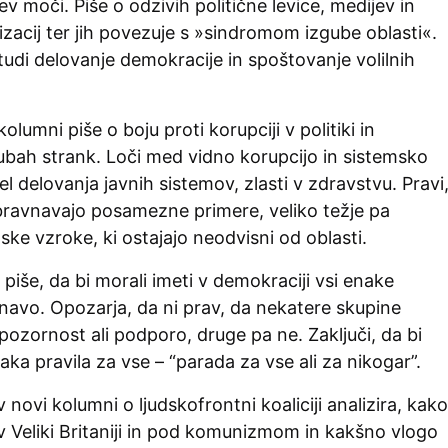
ev moči. Piše o odzivih politične levice, medijev in
zacij ter jih povezuje s »sindromom izgube oblasti«.
udi delovanje demokracije in spoštovanje volilnih
kolumni piše o boju proti korupciji v politiki in
jubah strank. Loči med vidno korupcijo in sistemsko
del delovanja javnih sistemov, zlasti v zdravstvu. Pravi
obravnavajo posamezne primere, veliko težje pa
ske vzroke, ki ostajajo neodvisni od oblasti.
 piše, da bi morali imeti v demokraciji vsi enake
navo. Opozarja, da ni prav, da nekatere skupine
ozornost ali podporo, druge pa ne. Zaključi, da bi
aka pravila za vse – “parada za vse ali za nikogar”.
 novi kolumni o ljudskofrontni koaliciji analizira, kako
 v Veliki Britaniji in pod komunizmom in kakšno vlogo