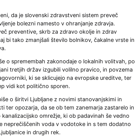
eni, da je slovenski zdravstveni sistem preveč
ljenje bolezni namesto v ohranjanje zdravja.
eč preventive, skrb za zdravo okolje in zdrav
 saj bi tako zmanjšali število bolnikov, čakalne vrste in
va.
iše o spremembah zakonodaje o lokalnih volitvah, po
jani tretjih držav izgubili volilno pravico, in povzema
ovorniki, ki se sklicujejo na evropske ureditve, ter
ep vidi kot politično sporen.
iše o širitvi Ljubljane z novimi stanovanjskimi in
ti ter opozarja, da se ob tem zanemarja zastarelo in
kanalizacijsko omrežje, ki ob padavinah še vedno
e neprečiščenih voda v vodotoke in s tem dodatno
ubljanice in drugih rek.