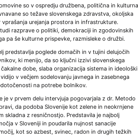
Domovine so v ospredju družbena, politična in kulturn
vnavane so težave slovenskega zdravstva, okoljska
 vprašanja urejanja prostora in infrastrukture.
 tudi razprave o politiki, demokraciji in zgodovinskih
a pa še kulturne prispevke, razmisleke o družbi.
lj predstavlja poglede domačih in v tujini delujočih
nikov, ki menijo, da so ključni izzivi slovenskega
čakalne dobe, slaba organizacija sistema in ideološki
a vidijo v večjem sodelovanju javnega in zasebnega
edotočenosti na potrebe bolnikov.
e je v prvem delu intervjuja pogovarjala z dr. Metodo
 pravi, da podoba Slovenije kot zelene in neokrnjene
 skladna z resničnostjo. Predstavila je najbolj
ja v Sloveniji in poudarila nujnost sanacije
čij, kot so azbest, svinec, radon in drugih težkih