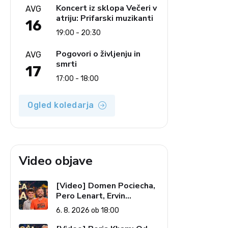
Koncert iz sklopa Večeri v
AVG
atriju: Prifarski muzikanti
16
19:00 - 20:30
Pogovori o življenju in
AVG
smrti
17
17:00 - 18:00
Ogled koledarja
Video objave
[Video] Domen Pociecha,
Pero Lenart, Ervin
Kostanjšek: Šport
6. 8. 2026 ob 18:00
specialcev (Vroča tema, 6.
8. 2026)