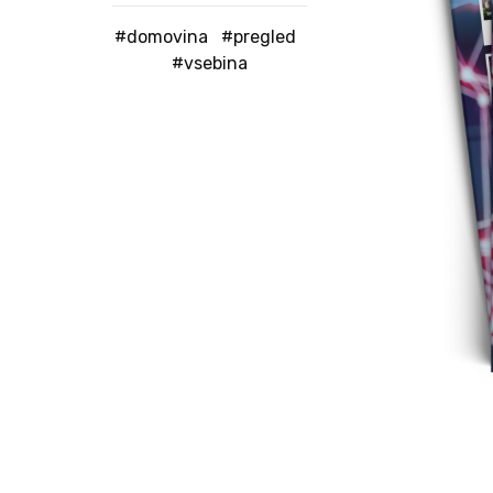
#domovina
#pregled
#vsebina