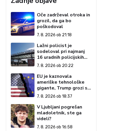
Zadnje objave
a
Oče zadrževal otroka in
grozil, da ga bo
poškodoval
7. 8. 2026 ob 21:18
Lažni policist je
sodeloval pri najmanj
16 uradnih policijskih
postopkih
7. 8. 2026 ob 20:22
EU je kaznovala
ameriške tehnološke
gigante, Trump grozi s
carinami
7. 8. 2026 ob 18:37
V Ljubljani pogrešan
mladoletnik, ste ga
videli?
7. 8. 2026 ob 16:58