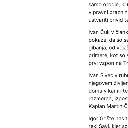
samo orodje, ki 
v pravni praznin
ustvariti privid 
Ivan Čuk v član
pokaže, da so se 
gibanja, od voja
primere, kot so V
prvi vzpon na Tr
Ivan Sivec v rub
njegovem življenj
doma v kamri ter
razmerah, izpos
Kaplan Martin 
Igor Gošte nas t
reki Savi, kjer 