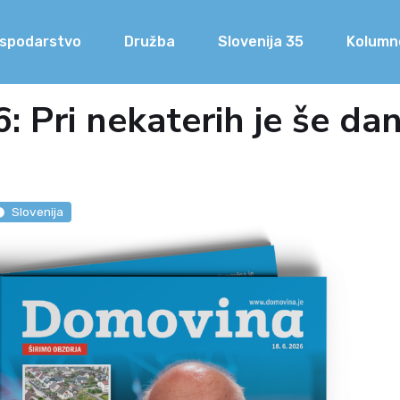
spodarstvo
Družba
Slovenija 35
Kolumn
: Pri nekaterih je še da
Slovenija