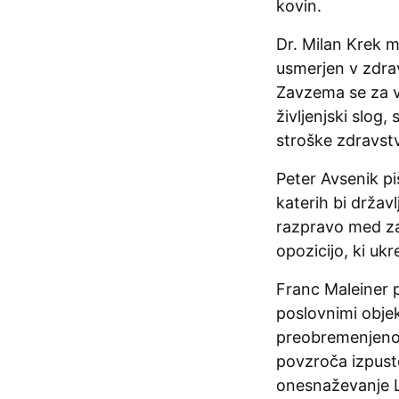
kovin.
Dr. Milan Krek m
usmerjen v zdrav
Zavzema se za v
življenjski slog,
stroške zdravst
Peter Avsenik p
katerih bi državl
razpravo med zag
opozicijo, ki ukr
Franc Maleiner p
poslovnimi objek
preobremenjeno 
povzroča izpust
onesnaževanje Lj