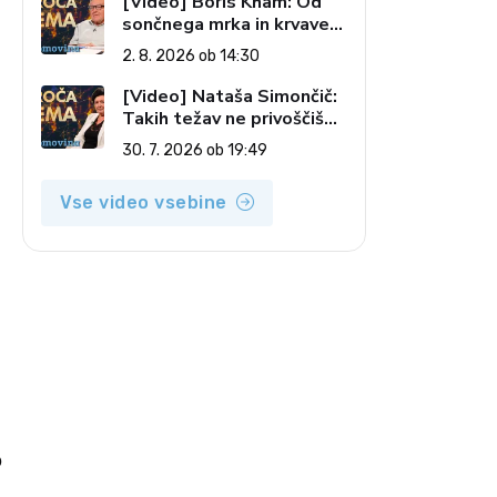
[Video] Boris Kham: Od
sončnega mrka in krvave
lune do slovenskih
2. 8. 2026 ob 14:30
pečatov v vesolju (Vroča
tema, 2. 8. 2026)
[Video] Nataša Simončič:
Takih težav ne privoščiš
n
nikomur (Vroča tema, 30.
30. 7. 2026 ob 19:49
7. 2026)
Vse video vsebine
b