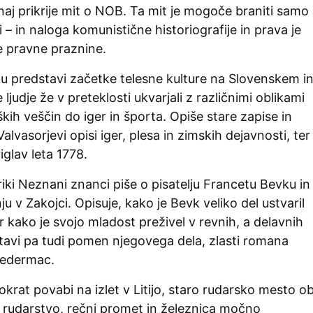
naj prikrije mit o NOB. Ta mit je mogoče braniti samo
i – in naloga komunistične historiografije in prava je
te pravne praznine.
ku predstavi začetke telesne kulture na Slovenskem i
ljudje že v preteklosti ukvarjali z različnimi oblikami
ških veščin do iger in športa. Opiše stare zapise in
alvasorjevi opisi iger, plesa in zimskih dejavnosti, ter
iglav leta 1778.
riki Neznani znanci piše o pisatelju Francetu Bevku in
u v Zakojci. Opisuje, kako je Bevk veliko del ustvaril
 kako je svojo mladost preživel v revnih, a delavnih
tavi pa tudi pomen njegovega dela, zlasti romana
Čedermac.
okrat povabi na izlet v Litijo, staro rudarsko mesto o
so rudarstvo, rečni promet in železnica močno