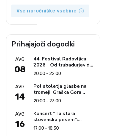
opozicija 6: Gramsci na
delu: Revija 2000 in
Vse naročniške vsebine
revolucionarna izvotlitev
krščanstva
Prihajajoči dogodki
,
44. Festival Radovljica
AVG
2026 - Od trubadurjev do
08
Brahmsa
20:00 - 22:00
Pol stoletja glasbe na
AVG
tromeji: Graška Gora
14
obeležuje 50. jubilejni
20:00 - 23:00
festival narodno-zabavne
glasbe
Koncert "Ta stara
AVG
slovenska pesem":
16
Ljudski pevci Jezerci
17:00 - 18:30