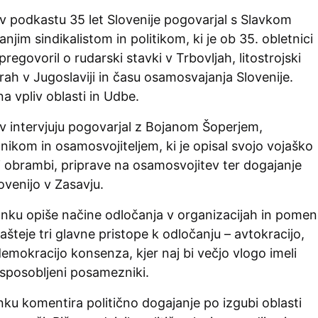
 v podkastu 35 let Slovenije pogovarjal s Slavkom
jim sindikalistom in politikom, ki je ob 35. obletnici
regovoril o rudarski stavki v Trbovljah, litostrojski
rah v Jugoslaviji in času osamosvajanja Slovenije.
na vpliv oblasti in Udbe.
 v intervjuju pogovarjal z Bojanom Šoperjem,
ikom in osamosvojiteljem, ki je opisal svojo vojaško
ni obrambi, priprave na osamosvojitev ter dogajanje
venijo v Zasavju.
lanku opiše načine odločanja v organizacijah in pomen
šteje tri glavne pristope k odločanju – avtokracijo,
emokracijo konsenza, kjer naj bi večjo vlogo imeli
usposobljeni posamezniki.
ku komentira politično dogajanje po izgubi oblasti