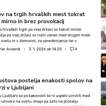
ev na trgih hrvaških mest tokrat
 mirno in brez provokacij
o hrvaških trgih po vsej državi so tokrat minile
žje po vsej državi so rožni venec med drugim molili
 svetu in v domovini, za spreobrnjenje ter v
je za žalitve brezmadežnega spočetja in devištva
ter Avsenik
3. 1. 2026 ob 14:20
4
ustova postelja enakosti spolov na
zi v Ljubljani
v Ljubljani se po kakovosti še ni uspelo uvrstiti med
 univerz na svetu, imajo pa zato na pročelju