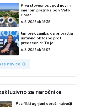
Prva slovesnost pod novim
imenom praznika bo v Veliki
Polani
6. 8. 2026 ob 15:38
Jambrek zanika, da pripravlja
ustavno obtožbo proti
predsednici: To je
popolnoma neresnična
6. 8. 2026 ob 15:07
informacija
Vse novice
kskluzivno za naročnike
Pacifiški ognjeni obroč, največji