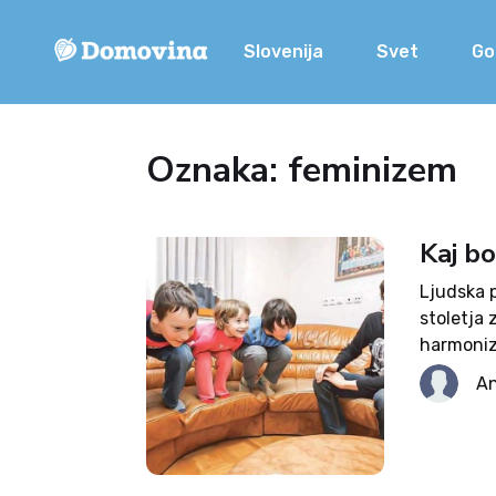
Slovenija
Svet
Go
Oznaka: feminizem
Kaj bo
Ljudska p
stoletja 
harmonizi
device: »
An