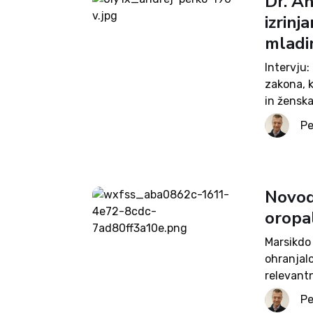
Dr. A
izrinj
mladi
Intervju:
zakona, 
in ženska
otroke, k
Pe
Andrej Pe
Novod
oropa
Marsikdo 
ohranjalo
relevant
ženskami.
Pe
izrodilo v