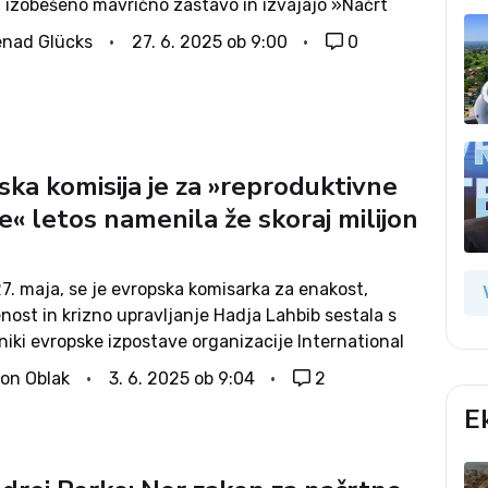
a izobešeno mavrično zastavo in izvajajo »Načrt
 spolov 2022–2027«. V njem med drugim o spolih
nad Glücks
27. 6. 2025 ob 9:00
0
nožini,...
ka komisija je za »reproduktivne
e« letos namenila že skoraj milijon
27. maja, se je evropska komisarka za enakost,
enost in krizno upravljanje Hadja Lahbib sestala s
iki evropske izpostave organizacije International
Parenthood Federation (IPPF – Mednarodna zveza
on Oblak
3. 6. 2025 ob 9:04
2
nega starševstva). Na sestanek komisarke s
E
iki organizacije, ki se...