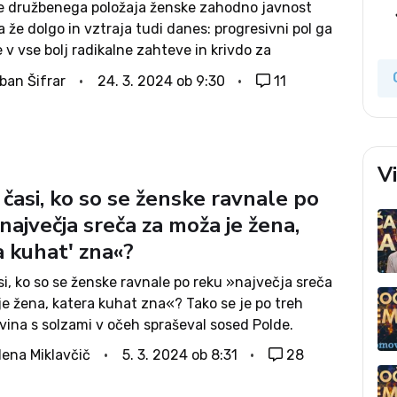
e družbenega položaja ženske zahodno javnost
 že dolgo in vztraja tudi danes: progresivni pol ga
 v vse bolj radikalne zahteve in krivdo za
ljeno »moško nadvlado« pripisuje predvsem
ban Šifrar
24. 3. 2024 ob 9:30
11
, krščanski ali konservativni pa se prvemu ali
je uklanja...
V
 časi, ko so se ženske ravnale po
največja sreča za moža je žena,
a kuhat' zna«?
si, ko so se ženske ravnale po reku »največja sreča
e žena, katera kuhat zna«? Tako se je po treh
vina s solzami v očeh spraševal sosed Polde.
, da se ne bodo več...
lena Miklavčič
5. 3. 2024 ob 8:31
28