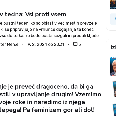
 tedna: Vsi proti vsem
e pustni teden, ko so oblast v več mestih prevzele
ki se pripravljajo na vrhunce dogajanja ta konec
vse do torka, ko bodo pusta sežgali in predali ključe
j »pravi« oblasti. Da je razlika...
ter Merše
9. 2. 2024 ob 20:31
5
I
nje je preveč dragoceno, da bi ga
stili v upravljanje drugim! Vzemimo
voje roke in naredimo iz njega
lepega! Pa feminizem gor ali dol!