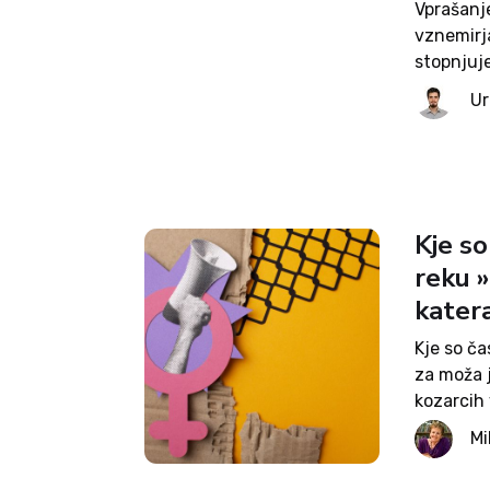
Vprašanj
vznemirja
stopnjuje
vzpostav
Ur
religijam
obotavlja
Kje so
reku »
kater
Kje so ča
za moža j
kozarcih 
»Bojim se
Mi