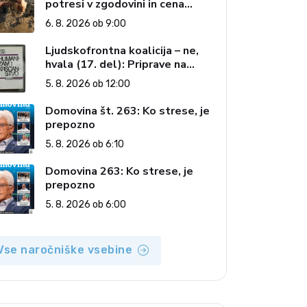
potresi v zgodovini in cena
pozabe
6. 8. 2026 ob 9:00
Ljudskofrontna koalicija – ne,
hvala (17. del): Priprave na
sestop z oblasti – dvorska
5. 8. 2026 ob 12:00
opozicija 6: Gramsci na delu:
Revija 2000 in revolucionarna
Domovina št. 263: Ko strese, je
izvotlitev krščanstva
prepozno
5. 8. 2026 ob 6:10
Domovina 263: Ko strese, je
prepozno
5. 8. 2026 ob 6:00
Vse naročniške vsebine