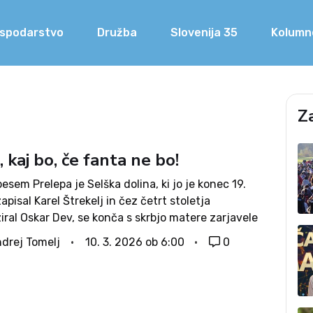
spodarstvo
Družba
Slovenija 35
Kolumn
Z
, kaj bo, če fanta ne bo!
esem Prelepa je Selška dolina, ki jo je konec 19.
zapisal Karel Štrekelj in čez četrt stoletja
ral Oskar Dev, se konča s skrbjo matere zarjavele
Kaj bo, kaj bo, če fanta ne bo!« Pesem je še...
drej Tomelj
10. 3. 2026 ob 6:00
0