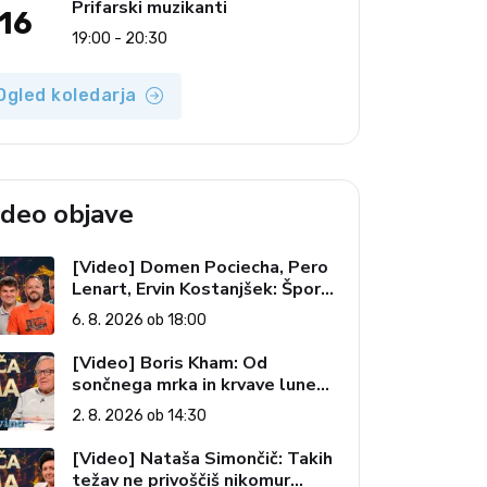
Prifarski muzikanti
16
19:00 - 20:30
Ogled koledarja
ideo objave
[Video] Domen Pociecha, Pero
Lenart, Ervin Kostanjšek: Šport
specialcev (Vroča tema, 6. 8.
6. 8. 2026 ob 18:00
2026)
[Video] Boris Kham: Od
sončnega mrka in krvave lune
do slovenskih pečatov v vesolju
2. 8. 2026 ob 14:30
(Vroča tema, 2. 8. 2026)
[Video] Nataša Simončič: Takih
težav ne privoščiš nikomur