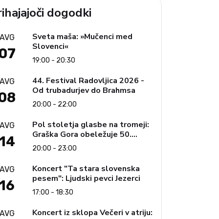
ihajajoči dogodki
Sveta maša: »Mučenci med
AVG
Slovenci«
07
19:00 - 20:30
44. Festival Radovljica 2026 -
AVG
Od trubadurjev do Brahmsa
08
20:00 - 22:00
Pol stoletja glasbe na tromeji:
AVG
Graška Gora obeležuje 50.
14
jubilejni festival narodno-
20:00 - 23:00
zabavne glasbe
Koncert "Ta stara slovenska
AVG
pesem": Ljudski pevci Jezerci
16
17:00 - 18:30
Koncert iz sklopa Večeri v atriju:
AVG