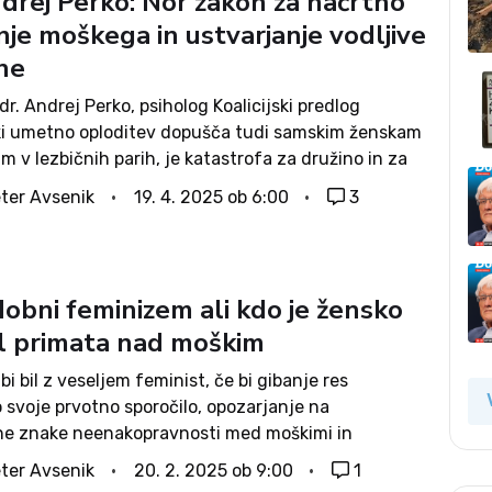
ndrej Perko: Nor zakon za načrtno
anje moškega in ustvarjanje vodljive
ne
 dr. Andrej Perko, psiholog Koalicijski predlog
ki umetno oploditev dopušča tudi samskim ženskam
m v lezbičnih parih, je katastrofa za družino in za
i bodo v takšnih zvezah rojeni, ocenjuje psiholog dr.
ter Avsenik
19. 4. 2025 ob 6:00
3
rko. Vzgoja otrok...
obni feminizem ali kdo je žensko
l primata nad moškim
bi bil z veseljem feminist, če bi gibanje res
 svoje prvotno sporočilo, opozarjanje na
ne znake neenakopravnosti med moškimi in
 A kaj, ko se je skozi desetletja vsaj v delu javnosti
ter Avsenik
20. 2. 2025 ob 9:00
1
 ideologijo, ki počne ravno...