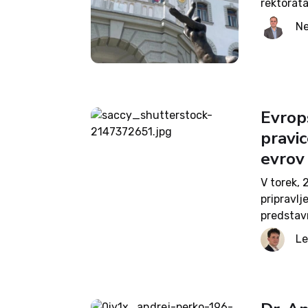
rektorat
enakosti
Ne
pišejo v m
Evrops
pravic
evrov
V torek, 
pripravlj
predstavn
Planned 
Le
načrtova
predstavn