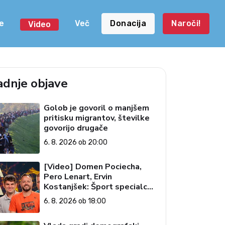
e
Več
Donacija
Naroči!
Video
adnje objave
Golob je govoril o manjšem
pritisku migrantov, številke
govorijo drugače
6. 8. 2026 ob 20:00
[Video] Domen Pociecha,
Pero Lenart, Ervin
Kostanjšek: Šport specialcev
(Vroča tema, 6. 8. 2026)
6. 8. 2026 ob 18:00