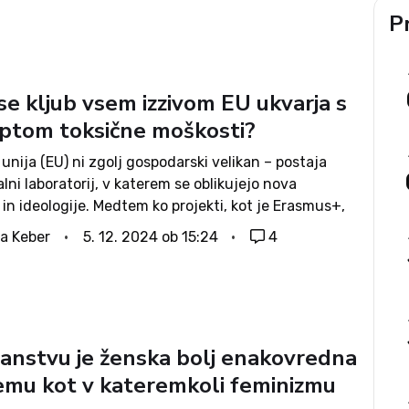
Pr
se kljub vsem izzivom EU ukvarja s
ptom toksične moškosti?
unija (EU) ni zgolj gospodarski velikan – postaja
alni laboratorij, v katerem se oblikujejo nova
 in ideologije. Medtem ko projekti, kot je Erasmus+,
zorja mladih, nekateri drugi odpirajo povsem nove
a Keber
5. 12. 2024 ob 15:24
4
o družbenih vlogah in enakosti....
čanstvu je ženska bolj enakovredna
mu kot v kateremkoli feminizmu