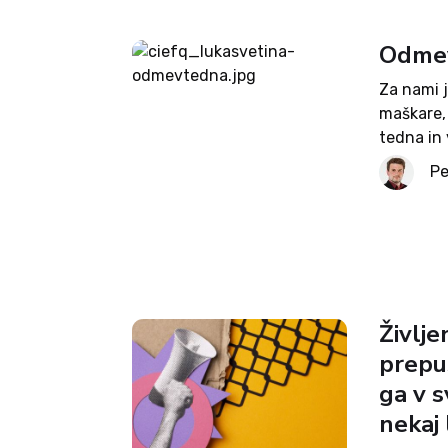
Odmev
Za nami j
maškare, 
tedna in 
mest naza
Pe
Življe
prepu
ga v s
nekaj 