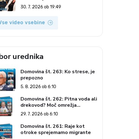
(Vroča tema, 30. 7. 2026)
30. 7. 2026 ob 19:49
Vse video vsebine
zbor urednika
Domovina št. 263: Ko strese, je
prepozno
5. 8. 2026 ob 6:10
Domovina št. 262: Pitna voda ali
drekovod? Moč omrežja
interesov
29. 7. 2026 ob 6:10
Domovina št. 261: Raje kot
otroke sprejemamo migrante