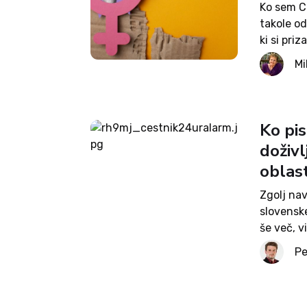
Ko sem Ch
takole od
ki si pri
patriarh
Mi
prednost 
Ko pis
doživ
oblast
Zgolj na
slovensk
še več, v
ukvarja t
Pe
Dogajanje