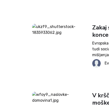
Zakaj 
konce
Evropska 
tudi soci
mišljenja
širijo ob
Ev
razprave 
V krš
moške