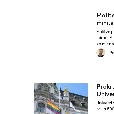
Molit
minila
Molitve p
mirno. Mo
za mir na
zadoščen
Pe
Device...
Prokr
Univer
Univerzi 
prvih 500