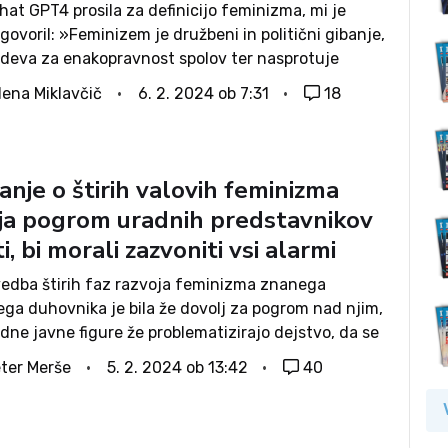
at GPT4 prosila za definicijo feminizma, mi je
govoril: »Feminizem je družbeni in politični gibanje,
zadeva za enakopravnost spolov ter nasprotuje
alnim normam in strukturam moči, ki moškim dajejo
lena Miklavčič
6. 2. 2024 ob 7:31
18
pred ženskami in drugimi spoli....
anje o štirih valovih feminizma
lja pogrom uradnih predstavnikov
i, bi morali zazvoniti vsi alarmi
vedba štirih faz razvoja feminizma znanega
ega duhovnika je bila že dovolj za pogrom nad njim,
idne javne figure že problematizirajo dejstvo, da se
udi z mladino in med njo širi svoja sporočila.
ter Merše
5. 2. 2024 ob 13:42
40
 prihaja prav...