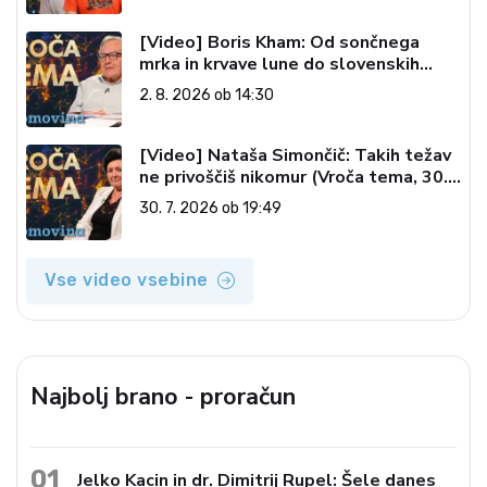
[Video] Boris Kham: Od sončnega
mrka in krvave lune do slovenskih
pečatov v vesolju (Vroča tema, 2. 8.
2. 8. 2026 ob 14:30
2026)
[Video] Nataša Simončič: Takih težav
ne privoščiš nikomur (Vroča tema, 30.
7. 2026)
30. 7. 2026 ob 19:49
Vse video vsebine
Najbolj brano - proračun
01
Jelko Kacin in dr. Dimitrij Rupel: Šele danes