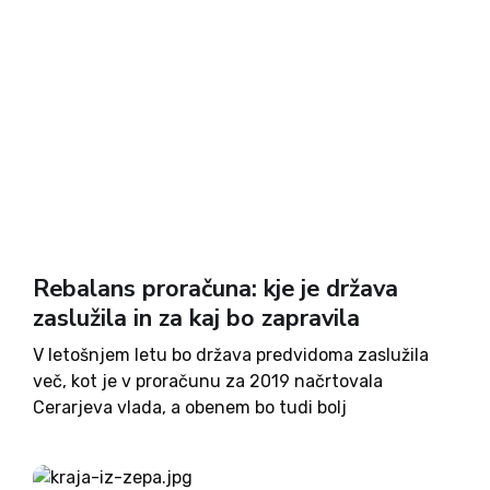
Rebalans proračuna: kje je država
zaslužila in za kaj bo zapravila
V letošnjem letu bo država predvidoma zaslužila
več, kot je v proračunu za 2019 načrtovala
Cerarjeva vlada, a obenem bo tudi bolj
zapravljiva. Po načrtih Ministrstva za finance bo
proračun beležil nominalni presežek v višini 0,4 %
BDP, kar pa...