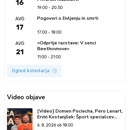
16
19:00 - 20:30
Pogovori o življenju in smrti
AVG
17
17:00 - 18:00
»Odprtje razstave: V senci
AVG
Beethovnove«
21
11:00 - 21:00
Ogled koledarja
Video objave
[Video] Domen Pociecha, Pero Lenart,
Ervin Kostanjšek: Šport specialcev
(Vroča tema, 6. 8. 2026)
6. 8. 2026 ob 18:00