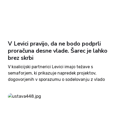
V Levici pravijo, da ne bodo podprli
proračuna desne vlade. Šarec je lahko
brez skrbi
V koalicijski partnerici Levici imajo težave s
semaforjem, ki prikazuje napredek projektov,
dogovorjenih v sporazumu o sodelovanju z vlado
za leto 2019. Od trinajstih je namreč končan le
eden, osem pa jih je še na začetni točki. Svet
stranke je...