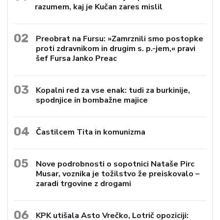
razumem, kaj je Kučan zares mislil
02
Preobrat na Fursu: »Zamrznili smo postopke
proti zdravnikom in drugim s. p.-jem,« pravi
šef Fursa Janko Preac
03
Kopalni red za vse enak: tudi za burkinije,
spodnjice in bombažne majice
04
Častilcem Tita in komunizma
05
Nove podrobnosti o sopotnici Nataše Pirc
Musar, voznika je tožilstvo že preiskovalo –
zaradi trgovine z drogami
06
KPK utišala Asto Vrečko, Lotrič opoziciji: