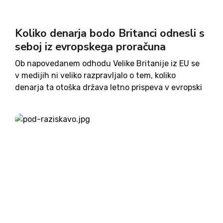
Koliko denarja bodo Britanci odnesli s
seboj iz evropskega proračuna
Ob napovedanem odhodu Velike Britanije iz EU se
v medijih ni veliko razpravljalo o tem, koliko
denarja ta otoška država letno prispeva v evropski
proračun in na kak način bo ta luknja v prihodnje
pokrita. Vprašanje ni nezanemarljivo, saj so...