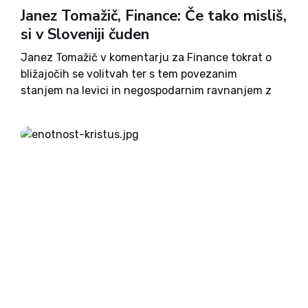
Janez Tomažič, Finance: Če tako misliš,
si v Sloveniji čuden
Janez Tomažič v komentarju za Finance tokrat o
bližajočih se volitvah ter s tem povezanim
stanjem na levici in negospodarnim ravnanjem z
državnim proračunom. Razumljivo je, da si je
morala država, če je v najbolj trdih letih želela, da
njene...