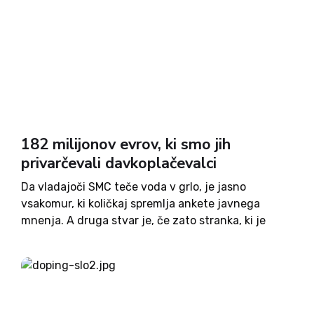
182 milijonov evrov, ki smo jih
privarčevali davkoplačevalci
Da vladajoči SMC teče voda v grlo, je jasno
vsakomur, ki količkaj spremlja ankete javnega
mnenja. A druga stvar je, če zato stranka, ki je
pred 4 leti osvojila rekordno število poslanskih
mandatov, skuša razdeliti množico predvolilnih
bonbončkov, ki bi...