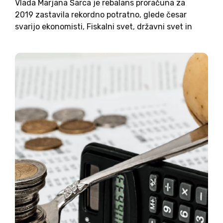
Vlada Marjana Šarca je rebalans proračuna za
2019 zastavila rekordno potratno, glede česar
svarijo ekonomisti, Fiskalni svet, državni svet in
Evropska unija. Obenem je zastavljen na jesenski
predpostavki o 3,7 odstotni gospodarski rasti v
letu 2019, kar je 0,3 odstotne...