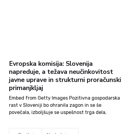
Evropska komisija: Slovenija
napreduje, a težava neučinkovitost
javne uprave in strukturni proračunski
primanjkljaj
Embed from Getty Images Pozitivna gospodarska
rast v Sloveniji bo ohranila zagon in se še
povečala, izboljšuje se uspešnost trga dela,
nastajajo nova delovna mesta, zunanja vzdržnost
se izboljšuje in tveganja znižujejo, vrača se
zaupanje v bančni sektor, Slovenija je...