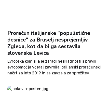
Proračun italijanske "populistične
desnice" za Bruselj nesprejemljiv.
Zgleda, kot da bi ga sestavila
slovenska Levica
Evropska komisija je zaradi neskladnosti s pravili
evroobmočja včeraj zavrnila italijanski proračunski
načrt za leto 2019 in se zavzela za sprožitev
kazenskega postopka zaradi čezmernega javnega
dolga. A pri sestavljanju proračuna je prednjačilo
predvsem Gibanje 5 zvezd, ki je v...