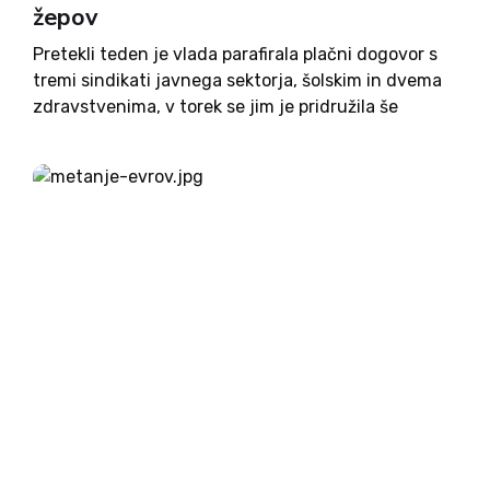
žepov
Pretekli teden je vlada parafirala plačni dogovor s
tremi sindikati javnega sektorja, šolskim in dvema
zdravstvenima, v torek se jim je pridružila še
Počivavškova skupina. Vladni dogovor s sindikati
predvideva januarsko povečanje plač za en plačni
razred, kar v praksi...