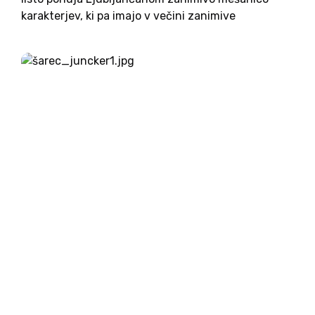
karakterjev, ki pa imajo v večini zanimive
vzporednice. Povprečna starost liste je približno
60 let. Devet od dvaindvajsetih članov aktualne
ZLJ svetniške liste je bilo rojenih pred letom...