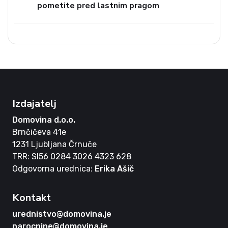
pometite pred lastnim pragom
Izdajatelj
Domovina d.o.o.
Brnčičeva 41e
1231 Ljubljana Črnuče
TRR: SI56 0284 3026 4323 628
Odgovorna urednica:
Erika Ašič
Kontakt
urednistvo@domovina.je
narocnine@domovina.je