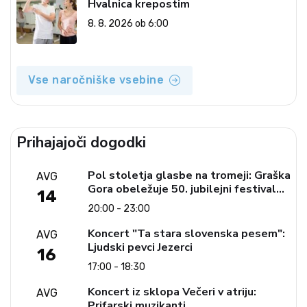
Hvalnica krepostim
8. 8. 2026 ob 6:00
Vse naročniške vsebine
Prihajajoči dogodki
Pol stoletja glasbe na tromeji: Graška
AVG
Gora obeležuje 50. jubilejni festival
14
narodno-zabavne glasbe
20:00 - 23:00
Koncert "Ta stara slovenska pesem":
AVG
Ljudski pevci Jezerci
16
17:00 - 18:30
Koncert iz sklopa Večeri v atriju:
AVG
Prifarski muzikanti