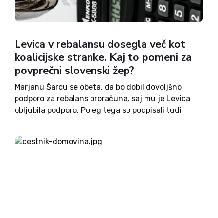
Levica v rebalansu dosegla več kot
koalicijske stranke. Kaj to pomeni za
povprečni slovenski žep?
Marjanu Šarcu se obeta, da bo dobil dovoljšno
podporo za rebalans proračuna, saj mu je Levica
obljubila podporo. Poleg tega so podpisali tudi
sporazum o sodelovanju. Ob sobotnem zasedanju
odbora za finance je Luka Mesec sporočil, da se je
svet...