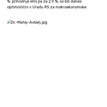
%, prihodnje leto pa za 2,9 %, so bili danes
optimistični v Uradu RS za makroekonomske
analize in razvoj (UMAR). Bolj skeptični so v
Gospodarski zbornici Slovenije, kjer napovedujejo
2 %...