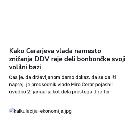
Kako Cerarjeva vlada namesto
znižanja DDV raje deli bonbončke svoji
volilni bazi
Čas je, da državljanom damo dokaz, da se da iti
naprej, je predsednik vlade Miro Cerar pojasnil
uvedbo 2. januarja kot dela prostega dne ter
nekaterih drugih bonbončkov, ki naj bi bili
pokazatelji izboljšanja razmer. A slednje ni veljalo
za...