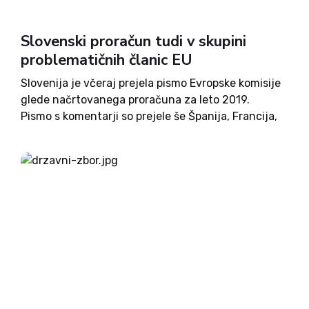
Slovenski proračun tudi v skupini
problematičnih članic EU
Slovenija je včeraj prejela pismo Evropske komisije
glede načrtovanega proračuna za leto 2019.
Pismo s komentarji so prejele še Španija, Francija,
Belgija in Portugalska. Pismo poslano Sloveniji je
na voljo tukaj. Evropska komisija v pismu opozarja
omenjene države, da z...