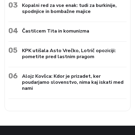
03
Kopalni red za vse enak: tudi za burkinije,
spodnjice in bombažne majice
04
Častilcem Tita in komunizma
05
KPK utišala Asto Vrečko, Lotrič opoziciji:
pometite pred lastnim pragom
06
Alojz Kovšca: Kdor je prizadet, ker
poudarjamo slovenstvo, nima kaj iskati med
nami