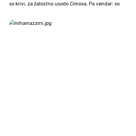
so krivi, za žalostno usodo Cimosa. Pa vendar: so
vsega res krivi Hrvati? Ne. Res je, očitno so zabili
zadnji žebelj v krsto...