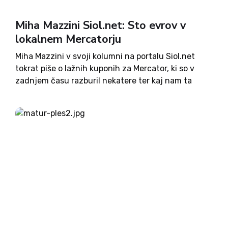
Miha Mazzini Siol.net: Sto evrov v
lokalnem Mercatorju
Miha Mazzini v svoji kolumni na portalu Siol.net
tokrat piše o lažnih kuponih za Mercator, ki so v
zadnjem času razburil nekatere ter kaj nam ta
spletna prevara lahko pove o Slovencih.
Slovenstvo je do zdaj poznalo okupacijo: čez
mejo...