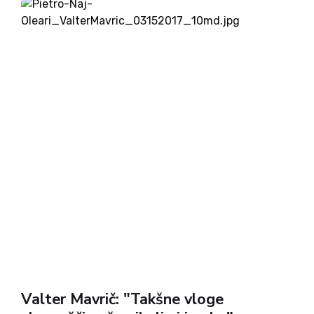
izraz delitvena ekonomija uporablja, ko govorimo...
Valter Mavrič: "Takšne vloge