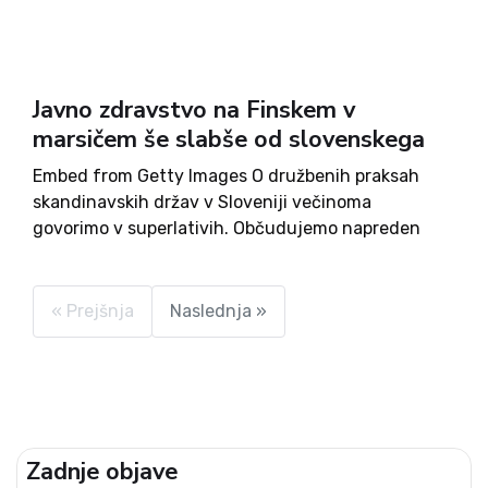
Javno zdravstvo na Finskem v
marsičem še slabše od slovenskega
Embed from Getty Images O družbenih praksah
skandinavskih držav v Sloveniji večinoma
govorimo v superlativih. Občudujemo napreden
šolski ter socialni sistem, v katera država vlaga kar
precejšen odstotek svojega proračuna, kar se
odraža v prvih mestih na raznih lestvicah
« Prejšnja
Naslednja »
uspešnosti. ...
Zadnje objave