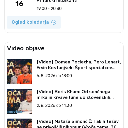
Prifarski muzikanti
16
19:00 - 20:30
Ogled koledarja
Video objave
[Video] Domen Pociecha, Pero Lenart,
Ervin Kostanjšek: Šport specialcev
(Vroča tema, 6. 8. 2026)
6. 8. 2026 ob 18:00
[Video] Boris Kham: Od sončnega
mrka in krvave lune do slovenskih
pečatov v vesolju (Vroča tema, 2. 8.
2. 8. 2026 ob 14:30
2026)
[Video] Nataša Simončič: Takih težav
ne privoščiš nikomur (Vroča tema, 30.