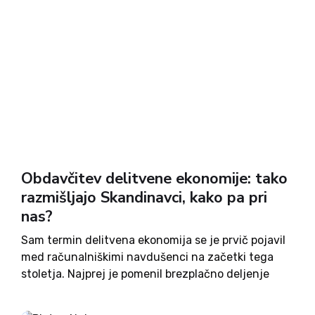
Obdavčitev delitvene ekonomije: tako
razmišljajo Skandinavci, kako pa pri
nas?
Sam termin delitvena ekonomija se je prvič pojavil
med računalniškimi navdušenci na začetki tega
stoletja. Najprej je pomenil brezplačno deljenje
večinoma intelektualne lastnine, kasneje pa se je
preselil še v realno gospodarstvo. Najpogosteje se