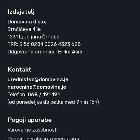
Izdajatelj
Domovina d.o.o.
Brnčičeva 41e
1231 Ljubljana Črnuče
TRR: SI56 0284 3026 4323 628
Odgovorna urednica:
Erika Ašič
Kontakt
urednistvo@domovina.je
narocnine@domovina.je
Telefon:
068 / 191 191
(od ponedeljka do petka med 9h in 15h)
Pogoji uporabe
Varovanje zasebnosti
Pogoji uporabe in komentiranja