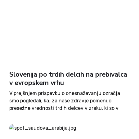
Slovenija po trdih delcih na prebivalca
v evropskem vrhu
V prejšnjem prispevku o onesnaževanju ozračja
smo pogledali, kaj za naše zdravje pomenijo
presežne vrednosti trdih delcev v zraku, ki so v
slovenskih mestih stalna praksa. Tokrat pa nas je
zanimalo kako onesnažen je zrak v Sloveniji v
primerjavi z...