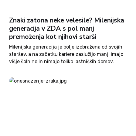
Znaki zatona neke velesile? Milenijska
generacija v ZDA s pol manj
premoženja kot njihovi starši
Milenijska generacija je bolje izobražena od svojih
staršev, a na začetku kariere zaslužijo manj, imajo
višje šolnine in nimajo toliko lastniških domov.
Raziskava, ki jo je v Združenih državah opravila
Young Invincibles, je primerjala razlike med
generacijo Y, oziroma milenijci,...