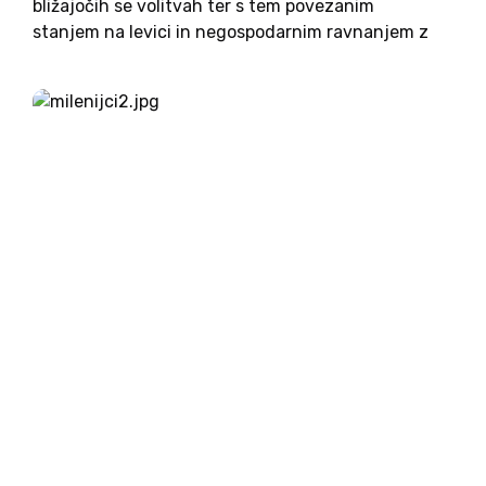
bližajočih se volitvah ter s tem povezanim
stanjem na levici in negospodarnim ravnanjem z
državnim proračunom. Razumljivo je, da si je
morala država, če je v najbolj trdih letih želela, da
njene...