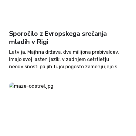
Sporočilo z Evropskega srečanja
mladih v Rigi
Latvija. Majhna država, dva milijona prebivalcev.
Imajo svoj lasten jezik, v zadnjem četrtletju
neodvisnosti pa jih tujci pogosto zamenjujejo s
sosednjo Litvo - kako pa drugače, če sta si imeni
tako zelo podobni? Kot Slovenija in Slovaška.
Glavno mesto, Riga...