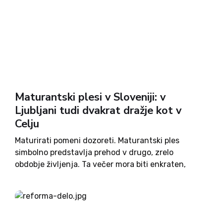
Maturantski plesi v Sloveniji: v
Ljubljani tudi dvakrat dražje kot v
Celju
Maturirati pomeni dozoreti. Maturantski ples
simbolno predstavlja prehod v drugo, zrelo
obdobje življenja. Ta večer mora biti enkraten,
nepozaben, čudovit, neponovljiv … je zapisano na
spletni strani ene izmed agencij, ki se ukvarja z
organiziranjem maturantskih plesov. Slovesnost,
katere se...