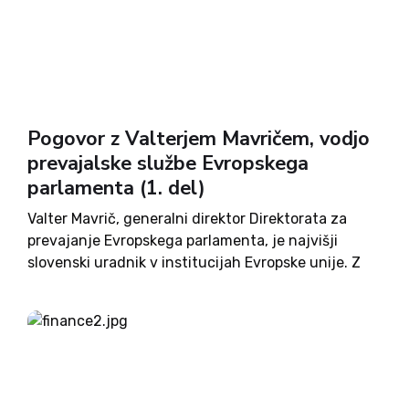
Pogovor z Valterjem Mavričem, vodjo
prevajalske službe Evropskega
parlamenta (1. del)
Valter Mavrič, generalni direktor Direktorata za
prevajanje Evropskega parlamenta, je najvišji
slovenski uradnik v institucijah Evropske unije. Z
delom v evropskih institucijah je začel leta 2004
kot vodja slovenskega prevajalskega oddelka v
Evropskem parlamentu, nato je bil imenovan za
direktorja...