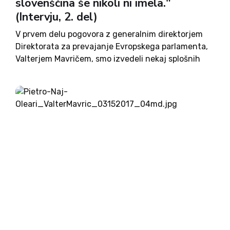
slovenščina še nikoli ni imela."
(Intervju, 2. del)
V prvem delu pogovora z generalnim direktorjem
Direktorata za prevajanje Evropskega parlamenta,
Valterjem Mavričem, smo izvedeli nekaj splošnih
informacij o njihovih nalogah. V drugem delu
pogovora pa več besede teče o konkretnih
stvareh. Danes vam pri prevajanju pomaga
tehnologija. Ali...