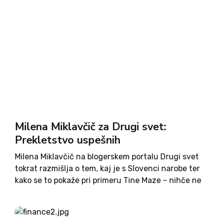
Milena Miklavčič za Drugi svet:
Prekletstvo uspešnih
Milena Miklavčič na blogerskem portalu Drugi svet
tokrat razmišlja o tem, kaj je s Slovenci narobe ter
kako se to pokaže pri primeru Tine Maze – nihče ne
sme biti nadpovprečen. Kot pijanci za šankom (v
vinu je pač resnica?)...