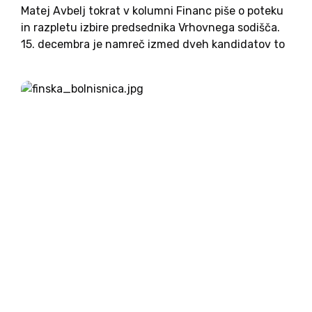
Matej Avbelj tokrat v kolumni Financ piše o poteku
in razpletu izbire predsednika Vrhovnega sodišča.
15. decembra je namreč izmed dveh kandidatov to
mesto prejel vrhovni sodnik svetnik mag. Rudi
Štravs, vrhovni sodnik mag. Damijan Florjančič pa
tako ni bil...