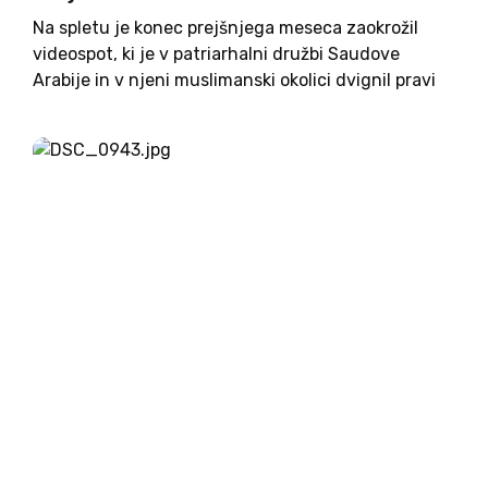
Na spletu je konec prejšnjega meseca zaokrožil
videospot, ki je v patriarhalni družbi Saudove
Arabije in v njeni muslimanski okolici dvignil pravi
vihar. V videospotu pop pesmi (ki je priredba stare
ljudske pesmi) ženske, zakrite z nikabom, plešejo,
se rolkajo...