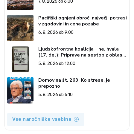
7. 8. 2026 ob 6:00
Pacifiški ognjeni obroč, največji potresi
v zgodovini in cena pozabe
6. 8. 2026 ob 9:00
Ljudskofrontna koalicija – ne, hvala
(17. del): Priprave na sestop z oblasti
– dvorska opozicija 6: Gramsci na delu:
5. 8. 2026 ob 12:00
Revija 2000 in revolucionarna
izvotlitev krščanstva
Domovina št. 263: Ko strese, je
prepozno
5. 8. 2026 ob 6:10
Vse naročniške vsebine