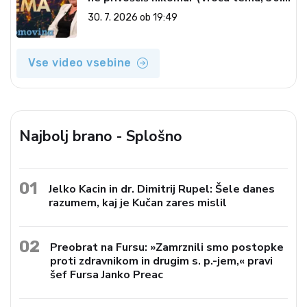
7. 2026)
30. 7. 2026 ob 19:49
Vse video vsebine
Najbolj brano - Splošno
01
Jelko Kacin in dr. Dimitrij Rupel: Šele danes
razumem, kaj je Kučan zares mislil
02
Preobrat na Fursu: »Zamrznili smo postopke
proti zdravnikom in drugim s. p.-jem,« pravi
šef Fursa Janko Preac