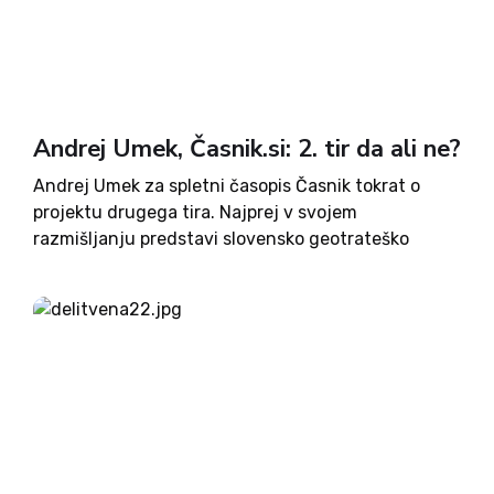
Andrej Umek, Časnik.si: 2. tir da ali ne?
Andrej Umek za spletni časopis Časnik tokrat o
projektu drugega tira. Najprej v svojem
razmišljanju predstavi slovensko geotrateško
pomembnost skozi zgoodvino, od rimskih časov pa
do danes. Nato pa se posveti vprašanju drugega
tira ter zakaj je le-ta za Slovenijo...