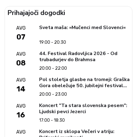
Prihajajoči dogodki
Sveta maša: »Mučenci med Slovenci«
AVG
07
19:00 - 20:30
44. Festival Radovljica 2026 - Od
AVG
trubadurjev do Brahmsa
08
20:00 - 22:00
Pol stoletja glasbe na tromeji: Graška
AVG
Gora obeležuje 50. jubilejni festival
14
narodno-zabavne glasbe
20:00 - 23:00
Koncert "Ta stara slovenska pesem":
AVG
Ljudski pevci Jezerci
16
17:00 - 18:30
Koncert iz sklopa Večeri v atriju:
AVG