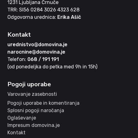
1231 Ljubljana Črnuče
TRR: SI56 0284 3026 4323 628
Odgovorna urednica:
Erika Ašič
Kontakt
urednistvo@domovina.je
narocnine@domovina.je
Telefon:
068 / 191 191
(od ponedeljka do petka med 9h in 15h)
Pogoji uporabe
Varovanje zasebnosti
Pogoji uporabe in komentiranja
Splosni pogoji naročanja
Oglaševanje
Impresum domovina.je
Kontakt