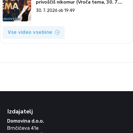
privoščiš nikomur (Vroča tema, 30. 7.
2026)
30. 7. 2026 ob 19:49
Vse video vsebine
Izdajatelj
Domovina d.o.o.
Brnčičeva 41e