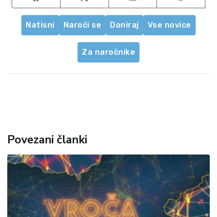
Natisni
Naroči se
Doniraj
Vse novice
Za naročnike
Povezani članki