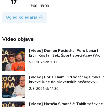
17
17:00 - 18:00
Ogled koledarja
Video objave
[Video] Domen Pociecha, Pero Lenart,
Ervin Kostanjšek: Šport specialcev (Vroča
tema, 6. 8. 2026)
6. 8. 2026 ob 18:00
[Video] Boris Kham: Od sončnega mrka in
krvave lune do slovenskih pečatov v
vesolju (Vroča tema, 2. 8. 2026)
2. 8. 2026 ob 14:30
[Video] Nataša Simončič: Takih težav ne