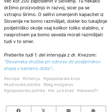
več kot 200 zaposlenih v Sloveniji. Tu nekako
držimo proizvodnjo in razvoj, sicer pa se
vztrajno širimo. O selitvi omenjenih kapacitet iz
Slovenije ne bomo razmišljali, dokler bo tukajšnje
podjetniško okolje vsaj kolikor toliko stabilno, v
nasprotnem pa bomo seveda morali razmišljati
tudi v to smer.
Preberite tudi 1. del intervjuja z dr. Knezom:
"Slovenska družba pri odnosu do podjetnikov
stopa v kameno dobo"
.
#evropa
#intervju
#gospodarska kriza
#kadrovska politika
#beg možganov
#gospodarska politika
#dr. jure knez
#dewesoft
Share on Facebook
Share on Twitter
Share by email