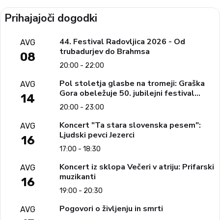
Prihajajoči dogodki
44. Festival Radovljica 2026 - Od
AVG
trubadurjev do Brahmsa
08
20:00 - 22:00
Pol stoletja glasbe na tromeji: Graška
AVG
Gora obeležuje 50. jubilejni festival
14
narodno-zabavne glasbe
20:00 - 23:00
Koncert "Ta stara slovenska pesem":
AVG
Ljudski pevci Jezerci
16
17:00 - 18:30
Koncert iz sklopa Večeri v atriju: Prifarski
AVG
muzikanti
16
19:00 - 20:30
Pogovori o življenju in smrti
AVG