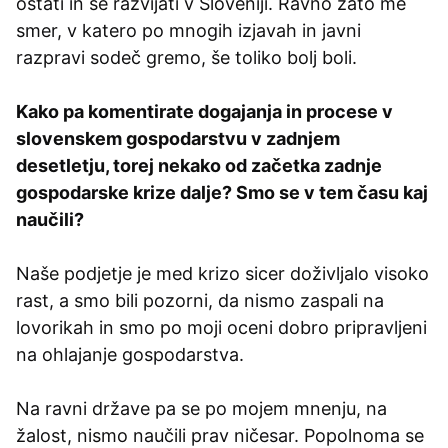
ostati in se razvijati v Sloveniji. Ravno zato me
smer, v katero po mnogih izjavah in javni
razpravi sodeč gremo, še toliko bolj boli.
Kako pa komentirate dogajanja in procese v
slovenskem gospodarstvu v zadnjem
desetletju, torej nekako od začetka zadnje
gospodarske krize dalje? Smo se v tem času kaj
naučili?
Naše podjetje je med krizo sicer doživljalo visoko
rast, a smo bili pozorni, da nismo zaspali na
lovorikah in smo po moji oceni dobro pripravljeni
na ohlajanje gospodarstva.
Na ravni države pa se po mojem mnenju, na
žalost, nismo naučili prav ničesar. Popolnoma se