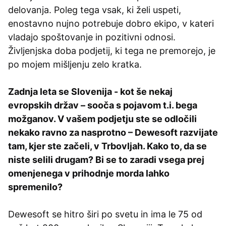
delovanja. Poleg tega vsak, ki želi uspeti,
enostavno nujno potrebuje dobro ekipo, v kateri
vladajo spoštovanje in pozitivni odnosi.
Življenjska doba podjetij, ki tega ne premorejo, je
po mojem mišljenju zelo kratka.
Zadnja leta se Slovenija - kot še nekaj
evropskih držav – sooča s pojavom t.i. bega
možganov. V vašem podjetju ste se odločili
nekako ravno za nasprotno – Dewesoft razvijate
tam, kjer ste začeli, v Trbovljah. Kako to, da se
niste selili drugam? Bi se to zaradi vsega prej
omenjenega v prihodnje morda lahko
spremenilo?
Dewesoft se hitro širi po svetu in ima le 75 od