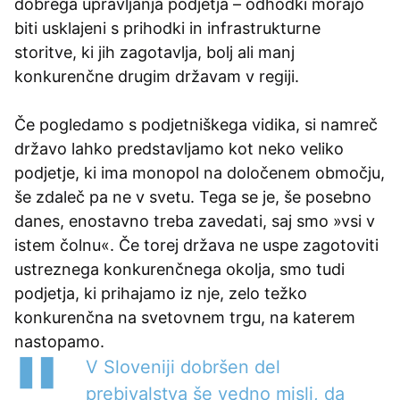
dobrega upravljanja podjetja – odhodki morajo
biti usklajeni s prihodki in infrastrukturne
storitve, ki jih zagotavlja, bolj ali manj
konkurenčne drugim državam v regiji.
Če pogledamo s podjetniškega vidika, si namreč
državo lahko predstavljamo kot neko veliko
podjetje, ki ima monopol na določenem območju,
še zdaleč pa ne v svetu. Tega se je, še posebno
danes, enostavno treba zavedati, saj smo »vsi v
istem čolnu«. Če torej država ne uspe zagotoviti
ustreznega konkurenčnega okolja, smo tudi
podjetja, ki prihajamo iz nje, zelo težko
konkurenčna na svetovnem trgu, na katerem
nastopamo.
V Sloveniji dobršen del
prebivalstva še vedno misli, da