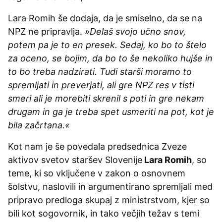
Lara Romih še dodaja, da je smiselno, da se na
NPZ ne pripravlja.
»Delaš svojo učno snov,
potem pa je to en presek. Sedaj, ko bo to štelo
za oceno, se bojim, da bo to še nekoliko hujše in
to bo treba nadzirati. Tudi starši moramo to
spremljati in preverjati, ali gre NPZ res v tisti
smeri ali je morebiti skrenil s poti in gre nekam
drugam in ga je treba spet usmeriti na pot, kot je
bila začrtana.«
Kot nam je še povedala predsednica Zveze
aktivov svetov staršev Slovenije
Lara Romih
, so
teme, ki so vključene v zakon o osnovnem
šolstvu, naslovili in argumentirano spremljali med
pripravo predloga skupaj z ministrstvom, kjer so
bili kot sogovornik, in tako večjih težav s temi