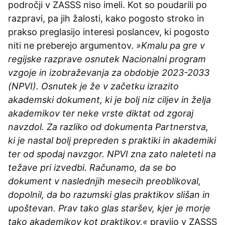
področji v ZASSS niso imeli. Kot so poudarili po
razpravi, pa jih žalosti, kako pogosto stroko in
prakso preglasijo interesi poslancev, ki pogosto
niti ne preberejo argumentov.
»Kmalu pa gre v
regijske razprave osnutek Nacionalni program
vzgoje in izobraževanja za obdobje 2023-2033
(NPVI). Osnutek je že v začetku izrazito
akademski dokument, ki je bolj niz ciljev in želja
akademikov ter neke vrste diktat od zgoraj
navzdol. Za razliko od dokumenta Partnerstva,
ki je nastal bolj prepreden s praktiki in akademiki
ter od spodaj navzgor. NPVI zna zato naleteti na
težave pri izvedbi. Računamo, da se bo
dokument v naslednjih mesecih preoblikoval,
dopolnil, da bo razumski glas praktikov slišan in
upoštevan. Prav tako glas staršev, kjer je morje
tako akademikov kot praktikov,«
pravijo v ZASSS