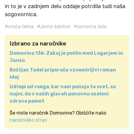
in to je v zadnjem delu oddaje potrdila tudi naša
sogovornica.
#vroča tema
#javno šolstvo
#osnovna šola
Izbrano za naročnike
Domovina 136: Zakaj je počilo med Logarjem in
Janšo
Boštjan Tadel priporoča vznemirljivi roman
idej
Izklopi od vsega, kar nam ponuja ta svet, so
nujni, da v naših glavah ponovno ozeleni
zdrava pamet
Še niste naročnik Domovine? Obiščite našo
naročniško stran