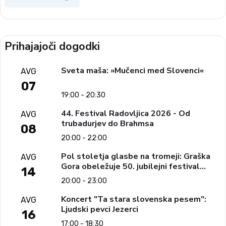
Prihajajoči dogodki
Sveta maša: »Mučenci med Slovenci«
AVG
07
19:00 - 20:30
44. Festival Radovljica 2026 - Od
AVG
trubadurjev do Brahmsa
08
20:00 - 22:00
Pol stoletja glasbe na tromeji: Graška
AVG
Gora obeležuje 50. jubilejni festival
14
narodno-zabavne glasbe
20:00 - 23:00
Koncert "Ta stara slovenska pesem":
AVG
Ljudski pevci Jezerci
16
17:00 - 18:30