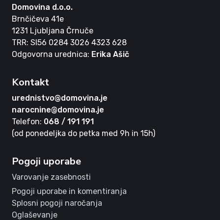
Domovina d.o.o.
Brnčičeva 41e
1231 Ljubljana Črnuče
TRR: SI56 0284 3026 4323 628
Odgovorna urednica:
Erika Ašič
Kontakt
urednistvo@domovina.je
narocnine@domovina.je
Telefon:
068 / 191 191
(od ponedeljka do petka med 9h in 15h)
Pogoji uporabe
Varovanje zasebnosti
Pogoji uporabe in komentiranja
Splosni pogoji naročanja
Oglaševanje