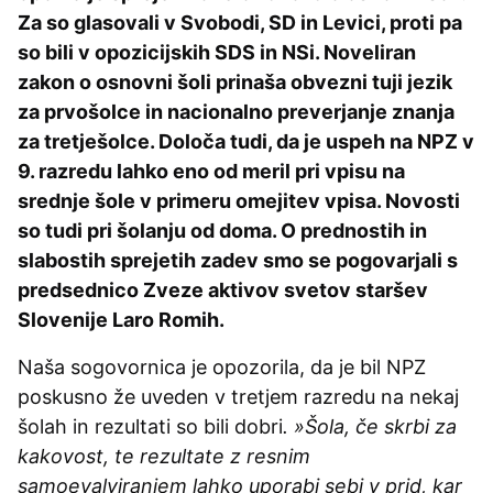
Za so glasovali v Svobodi, SD in Levici, proti pa
so bili v opozicijskih SDS in NSi. Noveliran
zakon o osnovni šoli prinaša obvezni tuji jezik
za prvošolce in nacionalno preverjanje znanja
za tretješolce. Določa tudi, da je uspeh na NPZ v
9. razredu lahko eno od meril pri vpisu na
srednje šole v primeru omejitev vpisa. Novosti
so tudi pri šolanju od doma. O prednostih in
slabostih sprejetih zadev smo se pogovarjali s
predsednico Zveze aktivov svetov staršev
Slovenije Laro Romih.
Naša sogovornica je opozorila, da je bil NPZ
poskusno že uveden v tretjem razredu na nekaj
šolah in rezultati so bili dobri
. »Šola, če skrbi za
kakovost, te rezultate z resnim
samoevalviranjem lahko uporabi sebi v prid, kar