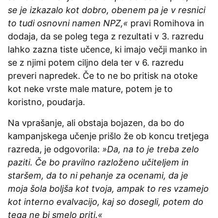
se je izkazalo kot dobro, obenem pa je v resnici
to tudi osnovni namen NPZ,«
pravi Romihova in
dodaja, da se poleg tega z rezultati v 3. razredu
lahko zazna tiste učence, ki imajo večji manko in
se z njimi potem ciljno dela ter v 6. razredu
preveri napredek. Če to ne bo pritisk na otoke
kot neke vrste male mature, potem je to
koristno, poudarja.
Na vprašanje, ali obstaja bojazen, da bo do
kampanjskega učenje prišlo že ob koncu tretjega
razreda, je odgovorila:
»Da, na to je treba zelo
paziti. Če bo pravilno razloženo učiteljem in
staršem, da to ni pehanje za ocenami, da je
moja šola boljša kot tvoja, ampak to res vzamejo
kot interno evalvacijo, kaj so dosegli, potem do
tega ne bi smelo priti.«