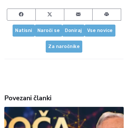
Share on Facebook
Share on Twitter
Share by email
Natisni
Naroči se
Doniraj
Vse novice
Za naročnike
Povezani članki