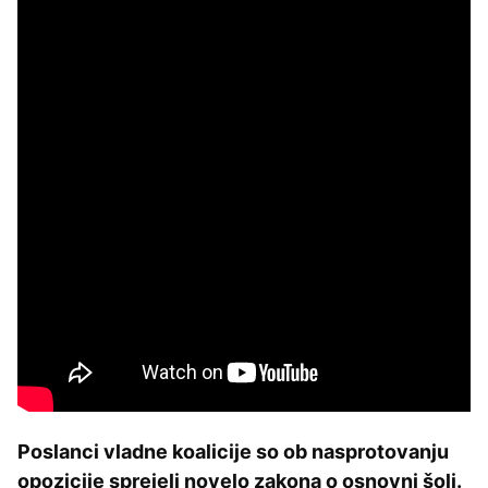
Poslanci vladne koalicije so ob nasprotovanju
opozicije sprejeli novelo zakona o osnovni šoli.