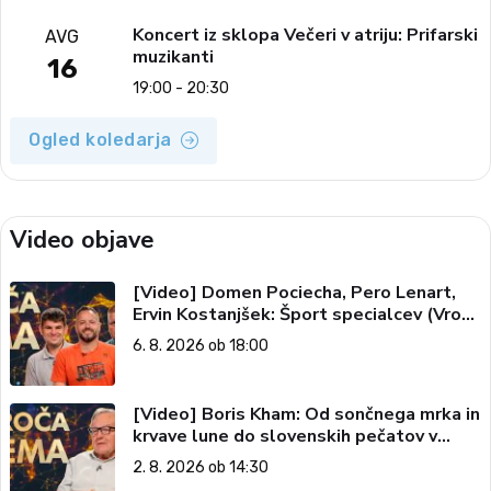
Koncert iz sklopa Večeri v atriju: Prifarski
AVG
muzikanti
16
19:00 - 20:30
Ogled koledarja
Video objave
[Video] Domen Pociecha, Pero Lenart,
Ervin Kostanjšek: Šport specialcev (Vroča
tema, 6. 8. 2026)
6. 8. 2026 ob 18:00
[Video] Boris Kham: Od sončnega mrka in
krvave lune do slovenskih pečatov v
vesolju (Vroča tema, 2. 8. 2026)
2. 8. 2026 ob 14:30