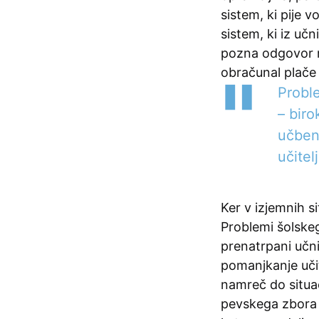
sistem, ki pije v
sistem, ki iz učn
pozna odgovor n
obračunal plače u
Proble
– biro
učben
učitel
Ker v izjemnih si
Problemi šolskeg
prenatrpani učni
pomanjkanje učit
namreč do situaci
pevskega zbora a