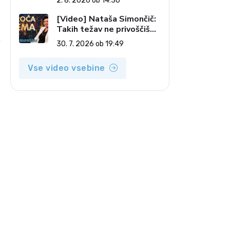
2. 8. 2026 ob 14:30
pečatov v vesolju (Vroča
tema, 2. 8. 2026)
[Video] Nataša Simončič:
e
Takih težav ne privoščiš
nikomur (Vroča tema, 30.
30. 7. 2026 ob 19:49
7. 2026)
Vse video vsebine