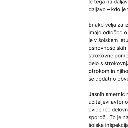
le tega na dalja
daljavo – kdo je
Enako velja za i
imajo odločbo o
je v šolskem let
osnovnošolskih 
strokovne pomoč
delo s strokovnj
otrokom in njiho
še dodatno obv
Jasnih smernic n
učiteljevi avtono
evidence delovne
sporoči. To je na
šolska inšpekcija