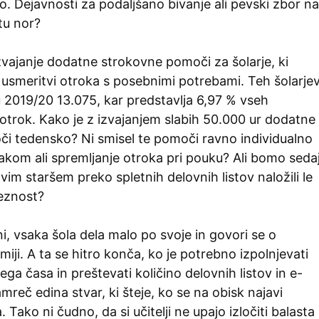
vo. Dejavnosti za podaljšano bivanje ali pevski zbor na
 tu nor?
zvajanje dodatne strokovne pomoči za šolarje, ki
 usmeritvi otroka s posebnimi potrebami. Teh šolarje
u 2019/20 13.075, kar predstavlja 6,97 % vseh
otrok. Kako je z izvajanjem slabih 50.000 ur dodatne
i tedensko? Ni smisel te pomoči ravno individualno
akom ali spremljanje otroka pri pouku? Ali bomo seda
vim staršem preko spletnih delovnih listov naložili le
eznost?
i, vsaka šola dela malo po svoje in govori se o
miji. A ta se hitro konča, ko je potrebno izpolnjevati
ga časa in preštevati količino delovnih listov in e-
mreč edina stvar, ki šteje, ko se na obisk najavi
. Tako ni čudno, da si učitelji ne upajo izločiti balasta