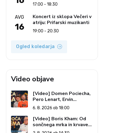
16
Ljudski pevci Jezerci
17:00 - 18:30
Koncert iz sklopa Večeri v
AVG
atriju: Prifarski muzikanti
16
19:00 - 20:30
Ogled koledarja
Video objave
[Video] Domen Pociecha,
Pero Lenart, Ervin
Kostanjšek: Šport
6. 8. 2026 ob 18:00
specialcev (Vroča tema, 6.
8. 2026)
[Video] Boris Kham: Od
sončnega mrka in krvave
lune do slovenskih