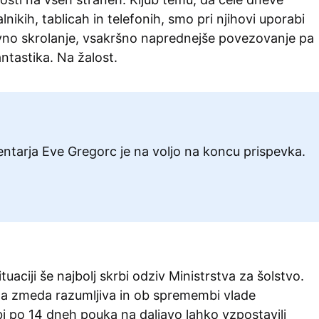
nikih, tablicah in telefonih, smo pri njihovi uporabi
vno skrolanje, vsakršno naprednejše povezovanje pa
ntastika. Na žalost.
tarja Eve Gregorc je na voljo na koncu prispevka.
ituaciji še najbolj skrbi odziv Ministrstva za šolstvo.
tna zmeda razumljiva in ob spremembi vlade
 bi po 14 dneh pouka na daljavo lahko vzpostavili