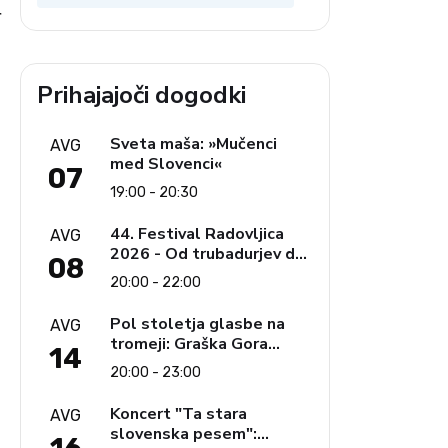
krščanstva
r
Prihajajoči dogodki
Sveta maša: »Mučenci
AVG
med Slovenci«
07
19:00 - 20:30
44. Festival Radovljica
AVG
2026 - Od trubadurjev do
08
Brahmsa
20:00 - 22:00
Pol stoletja glasbe na
AVG
tromeji: Graška Gora
14
obeležuje 50. jubilejni
20:00 - 23:00
festival narodno-zabavne
glasbe
Koncert "Ta stara
AVG
.
slovenska pesem":