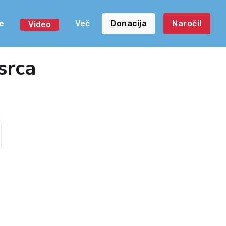
e
Več
Donacija
Naroči!
Video
srca