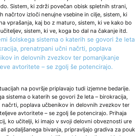
odo. Sistem, ki zdrži povečan obisk spletnih strani,
ih načrtov izloči nenujne vsebine in cilje, sistem, ki
a vprašanja, kaj bo z maturo, sistem, ki ve kako bo
čiteljev, sistem, ki ve, koga bo dal na čakanje itd.
mi šolskega sistema o katerih se govori že leta
kracija, prenatrpani učni načrti, poplava
ikov in delovnih zvezkov ter pomanjkanje
jeve avtoritete – se zgolj še potencirajo.
tuacijah na površje priplavajo tudi izjemne bedarije.
a sistema o katerih se govori že leta – birokracija,
 načrti, poplava učbenikov in delovnih zvezkov ter
eljeve avtoritete – se zgolj še potencirajo. Prihaja
j, ko učitelji, ki imajo v svoji delovni obveznosti ure
li podaljšanega bivanja, pripravljajo gradiva za pouk