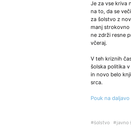
Je za vse kriva
na to, da se več
za šolstvo z nov
manj strokovno 
ne zdrži resne pr
včeraj.
V teh kriznih ča
šolska politika 
in novo belo knj
srca.
Pouk na daljavo 
#šolstvo
#javno 