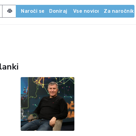
acebook
 on Twitter
Share by email
Naroči se
Doniraj
Vse novice
Za naročnik
lanki