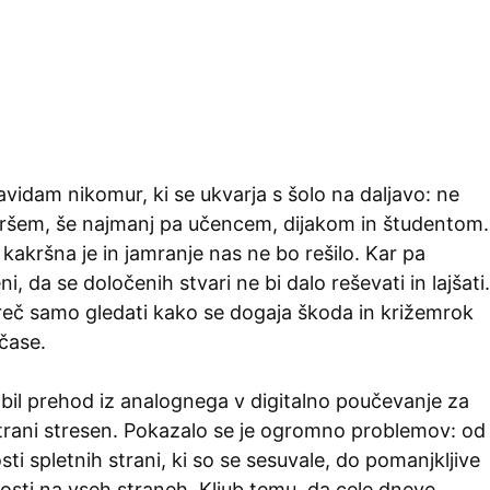
vidam nikomur, ki se ukvarja s šolo na daljavo: ne
taršem, še najmanj pa učencem, dijakom in študentom.
, kakršna je in jamranje nas ne bo rešilo. Kar pa
, da se določenih stvari ne bi dalo reševati in lajšati.
č samo gledati kako se dogaja škoda in križemrok
 čase.
bil prehod iz analognega v digitalno poučevanje za
trani stresen. Pokazalo se je ogromno problemov: od
i spletnih strani, ki so se sesuvale, do pomanjkljive
osti na vseh straneh. Kljub temu, da cele dneve