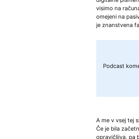
visimo na računal
omejeni na pasi
je znanstvena fa
Podcast komen
A me v vsej tej s
Če je bila zače
opravičljiva, pa