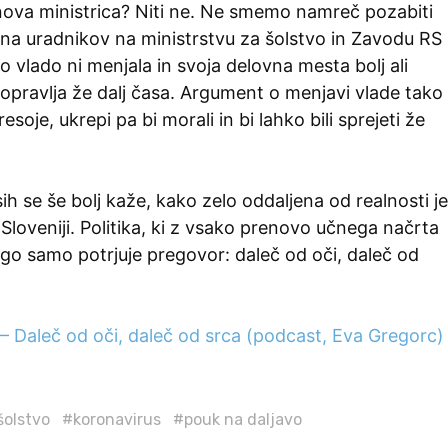
 nova ministrica? Niti ne. Ne smemo namreč pozabiti
ina uradnikov na ministrstvu za šolstvo in Zavodu RS
o vlado ni menjala in svoja delovna mesta bolj ali
opravlja že dalj časa. Argument o menjavi vlade tako
esoje, ukrepi pa bi morali in bi lahko bili sprejeti že
sih se še bolj kaže, kako zelo oddaljena od realnosti je
v Sloveniji. Politika, ki z vsako prenovo učnega načrta
igo samo potrjuje pregovor: daleč od oči, daleč od
– Daleč od oči, daleč od srca (podcast, Eva Gregorc)
šolstvo
#koronavirus
#pouk na daljavo