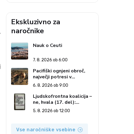
Ekskluzivno za
naročnike
v
Nauk o Ceuti
7. 8. 2026 ob 6:00
j
Pacifiški ognjeni obroč,
največji potresi v
zgodovini in cena pozabe
6. 8. 2026 ob 9:00
Ljudskofrontna koalicija –
ne, hvala (17. del):
Priprave na sestop z
5. 8. 2026 ob 12:00
oblasti – dvorska
opozicija 6: Gramsci na
delu: Revija 2000 in
Vse naročniške vsebine
revolucionarna izvotlitev