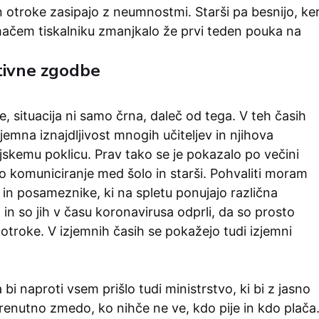
in otroke zasipajo z neumnostmi. Starši pa besnijo, ke
mačem tiskalniku zmanjkalo že prvi teden pouka na
itivne zgodbe
 situacija ni samo črna, daleč od tega. V teh časih
zjemna iznajdljivost mnogih učiteljev in njihova
jskemu poklicu. Prav tako se je pokazalo po večini
o komuniciranje med šolo in starši. Pohvaliti moram
 in posameznike, ki na spletu ponujajo različna
in so jih v času koronavirusa odprli, da so prosto
otroke. V izjemnih časih se pokažejo tudi izjemni
a bi naproti vsem prišlo tudi ministrstvo, ki bi z jasno
renutno zmedo, ko nihče ne ve, kdo pije in kdo plača