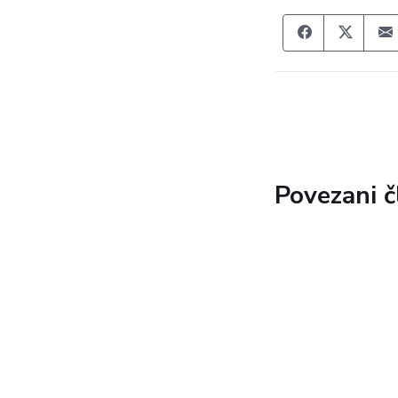
Share on F
Share
Povezani č