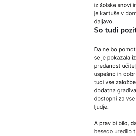
iz šolske snovi 
je kartuše v do
daljavo.
So tudi poz
Da ne bo pomote,
se je pokazala i
predanost učitel
uspešno in dobr
tudi vse založbe
dodatna gradiva 
dostopni za vse 
ljudje.
A prav bi bilo, d
besedo uredilo t