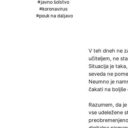
#javno šolstvo
#koronavirus
#pouk na daljavo
V teh dneh ne za
učiteljem, ne s
Situacija je taka
seveda ne pomeni
Neumno je namre
čakati na boljše
Razumem, da je 
vse udeležene s
preobremenjenost
digitalne pismen