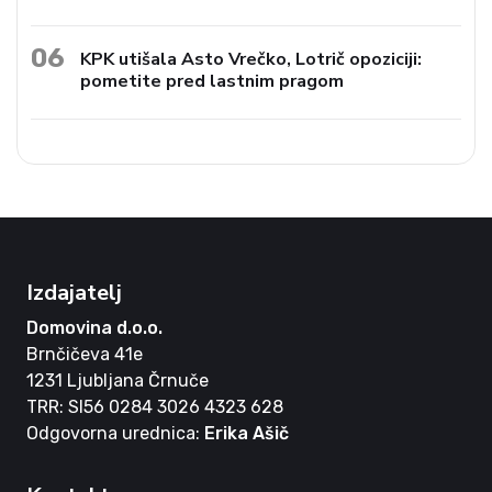
06
KPK utišala Asto Vrečko, Lotrič opoziciji:
pometite pred lastnim pragom
Izdajatelj
Domovina d.o.o.
Brnčičeva 41e
1231 Ljubljana Črnuče
TRR: SI56 0284 3026 4323 628
Odgovorna urednica:
Erika Ašič