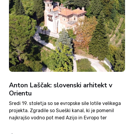
Anton Laščak: slovenski arhitekt v
Orientu
Sredi 19. stoletja so se evropske sile lotile velikega
projekta. Zgradile so Sueški kanal, ki je pomenil
najkrajšo vodno pot med Azijo in Evropo ter
preusmeritev s poti okoli Afrike. Prekop je bil
dokončan leta 1869 in je v Egipt...