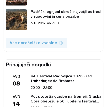
Pacifiški ognjeni obroč, največji potresi
v zgodovini in cena pozabe
6. 8. 2026 ob 9:00
Vse naročniške vsebine
Prihajajoči dogodki
44. Festival Radovljica 2026 - Od
AVG
trubadurjev do Brahmsa
08
20:00 - 22:00
Pol stoletja glasbe na tromeji: Graška
AVG
Gora obeležuje 50. jubilejni festival
14
narodno-zabavne glasbe