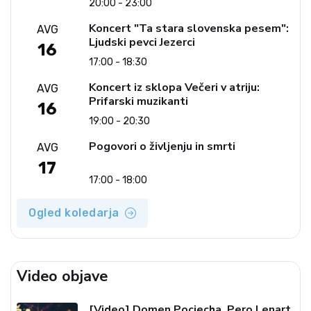
20:00 - 23:00
Koncert "Ta stara slovenska pesem":
AVG
Ljudski pevci Jezerci
16
17:00 - 18:30
Koncert iz sklopa Večeri v atriju:
AVG
Prifarski muzikanti
16
19:00 - 20:30
Pogovori o življenju in smrti
AVG
17
17:00 - 18:00
Ogled koledarja
Video objave
[Video] Domen Pociecha, Pero Lenart,