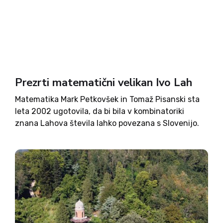
Prezrti matematični velikan Ivo Lah
Matematika Mark Petkovšek in Tomaž Pisanski sta
leta 2002 ugotovila, da bi bila v kombinatoriki
znana Lahova števila lahko povezana s Slovenijo.
Ker pa še nikoli nista slišala za kakšnega
slovenskega matematika, ki bi se pisal Lah, si nista
mogla...