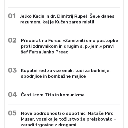
01
Jelko Kacin in dr. Dimitrij Rupel: Šele danes
razumem, kaj je Kučan zares mislil
02
Preobrat na Fursu: »Zamrznili smo postopke
proti zdravnikom in drugim s. p.-jem,« pravi
šef Fursa Janko Preac
03
Kopalni red za vse enak: tudi za burkinije,
spodnjice in bombažne majice
04
Častilcem Tita in komunizma
05
Nove podrobnosti o sopotnici Nataše Pirc
Musar, voznika je tožilstvo že preiskovalo –
zaradi trgovine z drogami