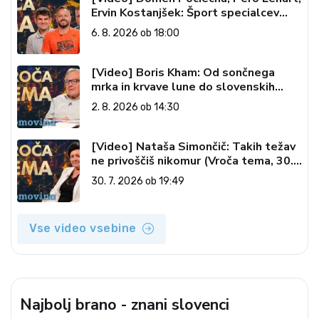
Ervin Kostanjšek: Šport specialcev
(Vroča tema, 6. 8. 2026)
6. 8. 2026 ob 18:00
[Video] Boris Kham: Od sončnega
mrka in krvave lune do slovenskih
pečatov v vesolju (Vroča tema, 2. 8.
2. 8. 2026 ob 14:30
2026)
[Video] Nataša Simončič: Takih težav
ne privoščiš nikomur (Vroča tema, 30.
7. 2026)
30. 7. 2026 ob 19:49
Vse video vsebine
Najbolj brano - znani slovenci