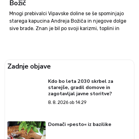
Božič
Mnogi prebivalci Vipavske doline se še spominjajo
starega kapucina Andreja Božiča in njegove dolge
sive brade. Znan je bil po svoji karizmi, toplini in
stiku z ljudmi. Najbolj znan je bil kot upokojeni
misijonar v Braziliji. Njegova zgodba in skromen...
Zadnje objave
Kdo bo leta 2030 skrbel za
starejše, gradil domove in
zagotavljal javne storitve?
8. 8. 2026 ob 14:29
Domači »pesto« iz bazilike