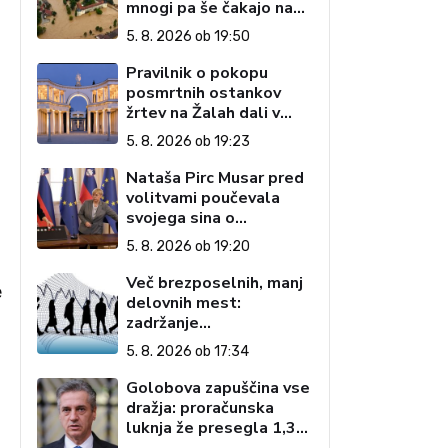
mnogi pa še čakajo na
domove
5. 8. 2026 ob 19:50
Pravilnik o pokopu
posmrtnih ostankov
žrtev na Žalah dali v
javno razpravo
5. 8. 2026 ob 19:23
Nataša Pirc Musar pred
volitvami poučevala
svojega sina o
pripenjanju na zadnjem
5. 8. 2026 ob 19:20
sedežu
Več brezposelnih, manj
e
delovnih mest:
zadržanje
interventnega zakona
5. 8. 2026 ob 17:34
podaljšuje negotovost
Golobova zapuščina vse
dražja: proračunska
luknja že presegla 1,3