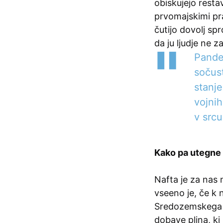
obiskujejo resta
prvomajskimi pra
čutijo dovolj sp
da ju ljudje ne 
Pandem
sočus
stanje
vojnih
v srcu
Kako pa utegne 
Nafta je za nas 
vseeno je, če k 
Sredozemskega m
dobave plina, ki