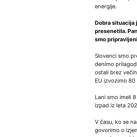
energije.
Dobra situacija 
presenetila. Pa
smo pripravljen
Slovenci smo pre
denimo prilagod
ostali brez veči
EU izvozimo 80 
Lani smo imeli 
izpad iz leta 20
V času, ko se n
govorimo o izjem