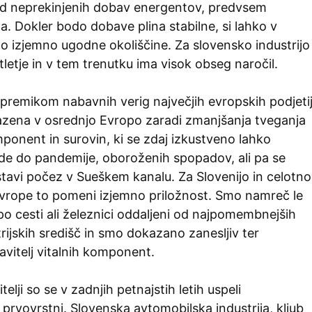
od neprekinjenih dobav energentov, predvsem
a. Dokler bodo dobave plina stabilne, si lahko v
o izjemno ugodne okoliščine. Za slovensko industrijo
tletje in v tem trenutku ima visok obseg naročil.
premikom nabavnih verig največjih evropskih podjeti
bazena v osrednjo Evropo zaradi zmanjšanja tveganja
ponent in surovin, ki se zdaj izkustveno lahko
ide do pandemije, oboroženih spopadov, ali pa se
tavi počez v Sueškem kanalu. Za Slovenijo in celotno
Evrope to pomeni izjemno priložnost. Smo namreč le
po cesti ali železnici oddaljeni od najpomembnejših
rijskih središč in smo dokazano zanesljiv ter
vitelj vitalnih komponent.
elji so se v zadnjih petnajstih letih uspeli
t prvovrstni. Slovenska avtomobilska industrija, kljub