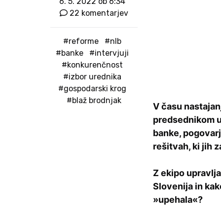
6. 5. 2022 ob 6:34
22 komentarjev
#reforme
#nlb
#banke
#intervjuji
#konkurenčnost
#izbor urednika
#gospodarski krog
#blaž brodnjak
V času nastajan
predsednikom u
banke, pogovarja
rešitvah, ki jih
Z ekipo upravlja
Slovenija in ka
»upehala«?