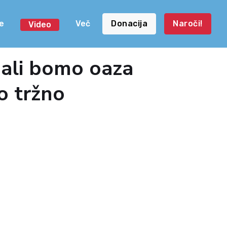
e
Več
Donacija
Naroči!
Video
 ali bomo oaza
o tržno