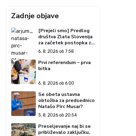
Zadnje objave
[Prejeli smo] Predlog
društva Zlata Slovenija
za začetek postopka za
j
preučitev pogojev za
6. 8. 2026 ob 7:58
ustavno obtožbo
predsednice Republike
Prvi referendum – prva
Slovenije
bitka
6. 8. 2026 ob 6:00
Se obeta ustavna
obtožba za predsednico
Natašo Pirc Musar?
5. 8. 2026 ob 20:54
Preseljevanje naj bi se
približevalo zaključku,