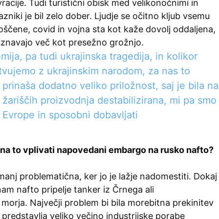
vracije. Tudi turistični obisk med velikonočnimi in
zniki je bil zelo dober. Ljudje se očitno kljub vsemu
roščene, covid in vojna sta kot kaže dovolj oddaljena,
zaznavajo več kot presežno grožnjo.
ija, pa tudi ukrajinska tragedija, in kolikor
tvujemo z ukrajinskim narodom, za nas to
 prinaša dodatno veliko priložnost, saj je bila na
 žariščih proizvodnja destabilizirana, mi pa smo
 Evrope in sposobni dobavljati
na to vplivati napovedani embargo na rusko nafto?
manj problematična, ker jo je lažje nadomestiti. Dokaj
nam nafto pripelje tanker iz Črnega ali
orja. Največji problem bi bila morebitna prekinitev
 predstavlja veliko večino industrijske porabe