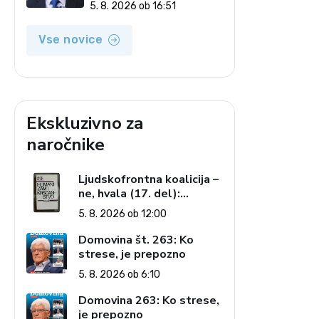
milijarde evrov
5. 8. 2026 ob 16:51
Vse novice
Ekskluzivno za
naročnike
Ljudskofrontna koalicija –
ne, hvala (17. del):
Priprave na sestop z
5. 8. 2026 ob 12:00
oblasti – dvorska
opozicija 6: Gramsci na
Domovina št. 263: Ko
delu: Revija 2000 in
strese, je prepozno
revolucionarna izvotlitev
5. 8. 2026 ob 6:10
krščanstva
Domovina 263: Ko strese,
je prepozno