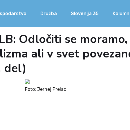
spodarstvo
Družba
Slovenija 35
Kolumn
LB: Odločiti se moramo,
lizma ali v svet povezan
 del)
Foto: Jernej Prelac