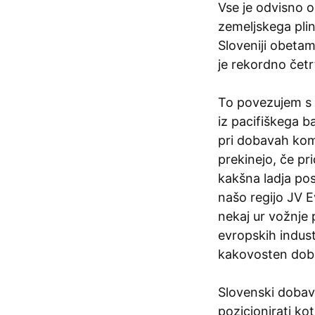
Vse je odvisno 
zemeljskega plin
Sloveniji obetam
je rekordno četr
To povezujem s 
iz pacifiškega 
pri dobavah kom
prekinejo, če pr
kakšna ladja pos
našo regijo JV 
nekaj ur vožnje 
evropskih indust
kakovosten doba
Slovenski dobavit
pozicionirati ko