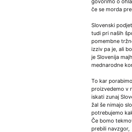
govorimo o ohlaj
če se morda pr
Slovenski podjet
tudi pri naših šp
pomembne tržne 
izziv pa je, ali
je Slovenija ma
mednarodne kon
To kar porabimo 
proizvedemo v n
iskati zunaj Slo
žal še nimajo sl
potrebujemo kako
Če bomo tekmova
prebili navzgor