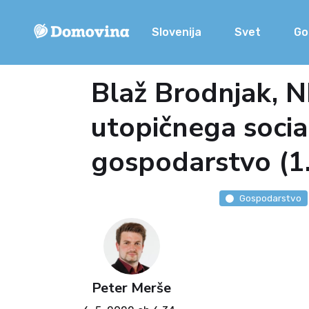
Slovenija
Svet
Go
Blaž Brodnjak, N
utopičnega socia
gospodarstvo (1.
Gospodarstvo
Peter Merše