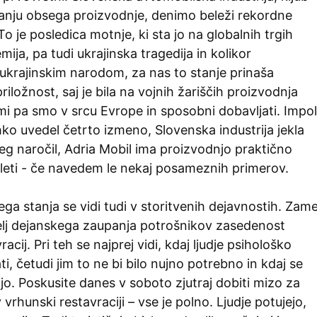
anju obsega proizvodnje, denimo beleži rekordne
o je posledica motnje, ki sta jo na globalnih trgih
ija, pa tudi ukrajinska tragedija in kolikor
ukrajinskim narodom, za nas to stanje prinaša
iložnost, saj je bila na vojnih žariščih proizvodnja
 mi pa smo v srcu Evrope in sposobni dobavljati. Impol
hko uvedel četrto izmeno, Slovenska industrija jekla
g naročil, Adria Mobil ima proizvodnjo praktično
leti - če navedem le nekaj posameznih primerov.
ga stanja se vidi tudi v storitvenih dejavnostih. Zam
telj dejanskega zaupanja potrošnikov zasedenost
acij. Pri teh se najprej vidi, kdaj ljudje psihološko
i, četudi jim to ne bi bilo nujno potrebno in kdaj se
o. Poskusite danes v soboto zjutraj dobiti mizo za
vrhunski restavraciji – vse je polno. Ljudje potujejo,