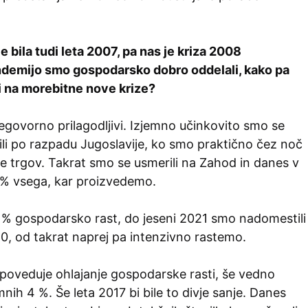
je bila tudi leta 2007, pa nas je kriza 2008
ndemijo smo gospodarsko dobro oddelali, kako pa
i na morebitne nove krize?
govorno prilagodljivi. Izjemno učinkovito smo se
ili po razpadu Jugoslavije, ko smo praktično čez noč
ne trgov. Takrat smo se usmerili na Zahod in danes v
% vsega, kar proizvedemo.
8 % gospodarsko rast, do jeseni 2021 smo nadomestili
20, od takrat naprej pa intenzivno rastemo.
apoveduje ohlajanje gospodarske rasti, še vedno
nih 4 %. Še leta 2017 bi bile to divje sanje. Danes