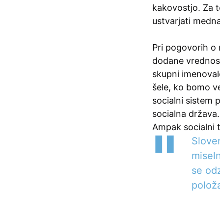
kakovostjo. Za t
ustvarjati medn
Pri pogovorih o
dodane vrednost
skupni imenoval
šele, ko bomo ve
socialni sistem 
socialna država.
Ampak socialni t
Slove
miseln
se od
položa