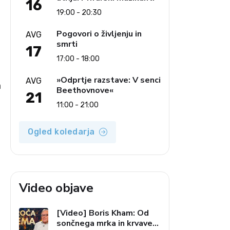
16
19:00 - 20:30
Pogovori o življenju in
AVG
smrti
17
17:00 - 18:00
»Odprtje razstave: V senci
AVG
a
Beethovnove«
21
11:00 - 21:00
Ogled koledarja
Video objave
[Video] Boris Kham: Od
sončnega mrka in krvave