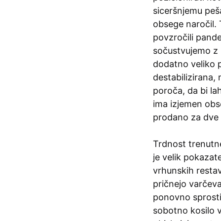
siceršnjemu peš
obsege naročil. T
povzročili pandem
sočustvujemo z 
dodatno veliko pr
destabilizirana,
poroča, da bi la
ima izjemen obse
prodano za dve 
Trdnost trenutne
je velik pokaza
vrhunskih restavr
pričnejo varčevat
ponovno sprostij
sobotno kosilo v 