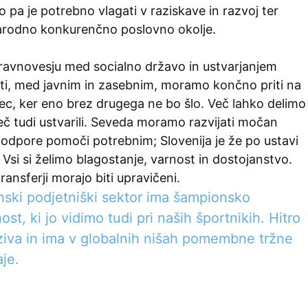
o pa je potrebno vlagati v raziskave in razvoj ter
arodno konkurenčno poslovno okolje.
 ravnovesju med socialno državo in ustvarjanjem
i, med javnim in zasebnim, moramo končno priti na
ec, ker eno brez drugega ne bo šlo. Več lahko delimo
č tudi ustvarili. Seveda moramo razvijati močan
podpore pomoči potrebnim; Slovenija je že po ustavi
 Vsi si želimo blagostanje, varnost in dostojanstvo.
ransferji morajo biti upravičeni.
nski podjetniški sektor ima šampionsko
ost, ki jo vidimo tudi pri naših športnikih. Hitro
ziva in ima v globalnih nišah pomembne tržne
je.