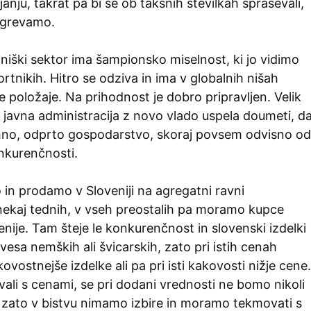
anju, takrat pa bi se ob takšnih številkah spraševali,
egrevamo.
niški sektor ima šampionsko miselnost, ki jo vidimo
ortnikih. Hitro se odziva in ima v globalnih nišah
položaje. Na prihodnost je dobro pripravljen. Velik
 bo javna administracija z novo vlado uspela doumeti, d
jhno, odprto gospodarstvo, skoraj povsem odvisno od
kurenčnosti.
in prodamo v Sloveniji na agregatni ravni
ekaj tednih, v vseh preostalih pa moramo kupce
venije. Tam šteje le konkurenčnost in slovenski izdelki
ovesa nemških ali švicarskih, zato pri istih cenah
vostnejše izdelke ali pa pri isti kakovosti nižje cene.
li s cenami, se pri dodani vrednosti ne bomo nikoli
, zato v bistvu nimamo izbire in moramo tekmovati s