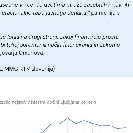
zasebne vrtce. Ta dvotirna mreža zasebnih in javnih
neracionalno rabo javnega denarja,"
pa menijo v
e lotila na drugi strani, zakaj financirajo prosta
bi tukaj spremenili način financiranja in zakon o
govarja Omanova.
i z MMC RTV slovenija)