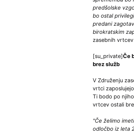
predšolske vzgoj
bo ostal privileg
predani zagotavl
birokratskim za
zasebnih vrtce
[su_private]
Če b
brez služb
V Združenju zase
vrtci zaposlujej
Ti bodo po nji
vrtcev ostali bre
"Če želimo imet
odločbo iz leta 