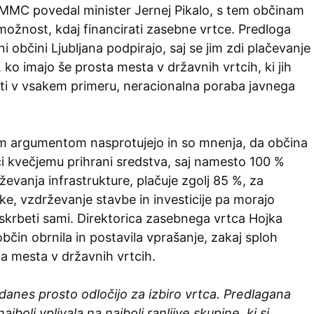
a MMC povedal minister Jernej Pikalo, s tem občinam
možnost, kdaj financirati zasebne vrtce. Predloga
 občini Ljubljana podpirajo, saj se jim zdi plačevanje
 ko imajo še prosta mesta v državnih vrtcih, ki jih
ati v vsakem primeru, neracionalna poraba javnega
em argumentom nasprotujejo in so mnenja, da občina
ci kvečjemu prihrani sredstva, saj namesto 100 %
ževanja infrastrukture, plačuje zgolj 85 %, za
ke, vzdrževanje stavbe in investicije pa morajo
skrbeti sami. Direktorica zasebnega vrtca Hojka
bčin obrnila in postavila vprašanje, zakaj sploh
ta mesta v državnih vrtcih.
 danes prosto odločijo za izbiro vrtca. Predlagana
bolj vplivala na najbolj ranljive skupine, ki si