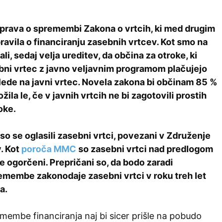
zprava o spremembi Zakona o vrtcih, ki med drugim
ravila o financiranju zasebnih vrtcev. Kot smo na
ali, sedaj velja ureditev, da občina za otroke, ki
bni vrtec z javno veljavnim programom plačujejo
ede na javni vrtec. Novela zakona bi občinam 85 %
žila le, če v javnih vrtcih ne bi zagotovili prostih
oke.
 so se oglasili zasebni vrtci, povezani v Združenje
. Kot
poroča MMC
so zasebni vrtci nad predlogom
 ogorčeni. Prepričani so, da bodo zaradi
membe zakonodaje zasebni vrtci v roku treh let
a.
membe financiranja naj bi sicer prišle na pobudo