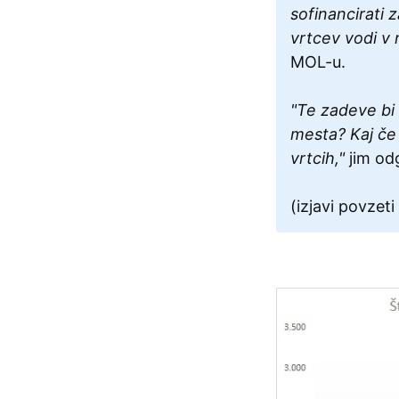
sofinancirati 
vrtcev vodi v 
MOL-u.
"Te zadeve bi s
mesta? Kaj če 
vrtcih,"
jim od
(izjavi povzet