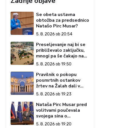
Zadnje objave
Se obeta ustavna
obtožba za predsednico
Natašo Pirc Musar?
5. 8. 2026 ob 20:54
Preseljevanje naj bi se
približevalo zaključku,
mnogi pa še čakajo na
domove
5. 8. 2026 ob 19:50
Pravilnik o pokopu
posmrtnih ostankov
žrtev na Žalah dali v
javno razpravo
5. 8. 2026 ob 19:23
Nataša Pirc Musar pred
volitvami poučevala
svojega sina o
pripenjanju na zadnjem
5. 8. 2026 ob 19:20
sedežu