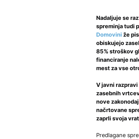
Nadaljuje se ra
spreminja tudi p
Domovini
že pis
obiskujejo zase
85% stroškov gl
financiranje nalo
mest za vse otr
V javni razpravi
zasebnih vrtcev
nove zakonodaje
načrtovane spre
zaprli svoja vrat
Predlagane spre