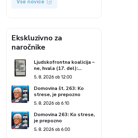
Vse novice
Ekskluzivno za
naročnike
Ljudskofrontna koalicija –
ne, hvala (17. del):
Priprave na sestop z
5. 8. 2026 ob 12:00
oblasti – dvorska
opozicija 6: Gramsci na
Domovina št. 263: Ko
delu: Revija 2000 in
strese, je prepozno
revolucionarna izvotlitev
5. 8. 2026 ob 6:10
krščanstva
Domovina 263: Ko strese,
je prepozno
5. 8. 2026 ob 6:00