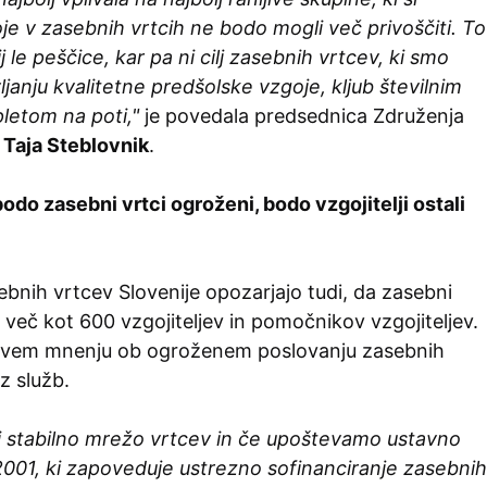
e v zasebnih vrtcih ne bodo mogli več privoščiti. To
ij le peščice, kar pa ni cilj zasebnih vrtcev, ki smo
janju kvalitetne predšolske vzgoje, kljub številnim
pletom na poti,"
je povedala predsednica Združenja
v
Taja Steblovnik
.
odo zasebni vrtci ogroženi, bodo vzgojitelji ostali
bnih vrtcev Slovenije opozarjajo tudi, da zasebni
o več kot 600 vzgojiteljev in pomočnikov vzgojiteljev.
hovem mnenju ob ogroženem poslovanju zasebnih
z služb.
i stabilno mrežo vrtcev in če upoštevamo ustavno
2001, ki zapoveduje ustrezno sofinanciranje zasebnih