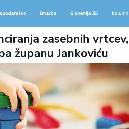
spodarstvo
Družba
Slovenija 35
Kolumn
iranja zasebnih vrtcev, 
 pa županu Jankoviću