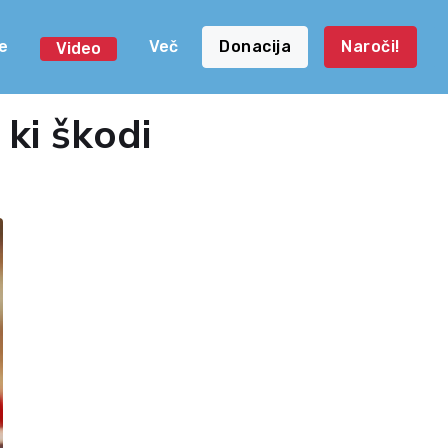
e
Več
Donacija
Naroči!
Video
ki škodi