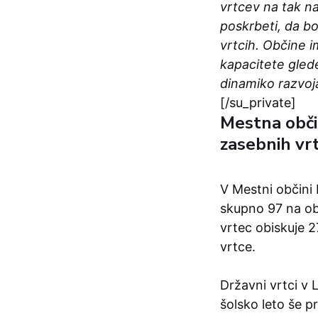
vrtcev na tak n
poskrbeti, da bo
vrtcih. Občine i
kapacitete gled
dinamiko razvoj
[/su_private]
Mestna občin
zasebnih vr
V Mestni občini 
skupno 97 na obm
vrtec obiskuje 2
vrtce.
Državni vrtci v L
šolsko leto še pr