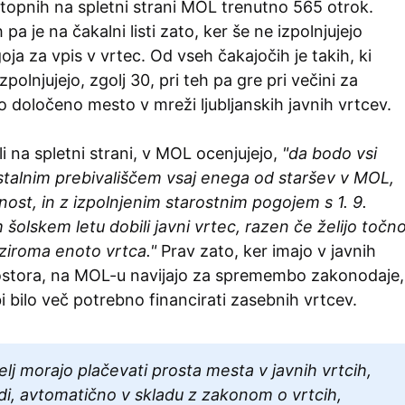
topnih na spletni strani MOL trenutno 565 otrok.
 pa je na čakalni listi zato, ker še ne izpolnjujejo
ja za vpis v vrtec. Od vseh čakajočih je takih, ki
zpolnjujejo, zgolj 30, pri teh pa gre pri večini za
 določeno mesto v mreži ljubljanskih javnih vrtcev.
li na spletni strani, v MOL ocenjujejo,
"da bodo vsi
 stalnim prebivališčem vsaj enega od staršev v MOL,
nost, in z izpolnjenim starostnim pogojem s 1. 9.
šolskem letu dobili javni vrtec, razen če želijo točn
ziroma enoto vrtca."
Prav zato, ker imajo v javnih
rostora, na MOL-u navijajo za spremembo zakonodaje,
bi bilo več potrebno financirati zasebnih vrtcev.
elj morajo plačevati prosta mesta v javnih vrtcih,
di, avtomatično v skladu z zakonom o vrtcih,