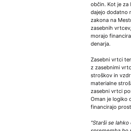
občin. Kot je z
dajejo dodatno 
zakona na Mestni
zasebnih vrtcev,
morajo financir
denarja.
Zasebni vrtci t
z zasebnimi vrt
stroškov in vzdr
materialne stroš
zasebni vrtci po
Oman je logiko o
financirajo pros
"Starši se lahko
sprememba bo naj