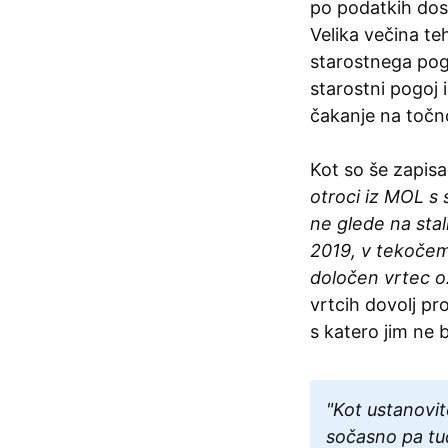
po podatkih dos
Velika večina teh
starostnega pogo
starostni pogoj i
čakanje na točno
Kot so še zapisa
otroci iz MOL s
ne glede na stal
2019, v tekočem 
določen vrtec o
vrtcih dovolj p
s katero jim ne 
"Kot ustanovit
sočasno pa tu