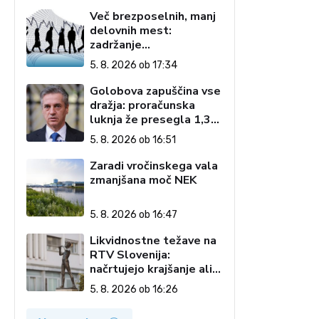
Več brezposelnih, manj
delovnih mest:
zadržanje
interventnega zakona
5. 8. 2026 ob 17:34
podaljšuje negotovost
Golobova zapuščina vse
dražja: proračunska
luknja že presegla 1,3
milijarde evrov
5. 8. 2026 ob 16:51
Zaradi vročinskega vala
zmanjšana moč NEK
5. 8. 2026 ob 16:47
Likvidnostne težave na
RTV Slovenija:
načrtujejo krajšanje ali
ukinitev oddaj in nižji
5. 8. 2026 ob 16:26
doseg vsebin