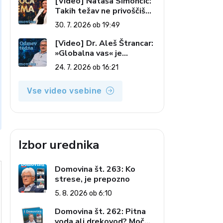
[Video] Nataša Simončič:
Takih težav ne privoščiš
nikomur (Vroča tema, 30.
30. 7. 2026 ob 19:49
7. 2026)
[Video] Dr. Aleš Štrancar:
»Globalna vas« je
zatiranje vseh (Odmev
24. 7. 2026 ob 16:21
tedna, 24. 7. 2026)
Vse video vsebine
Izbor urednika
Domovina št. 263: Ko
strese, je prepozno
5. 8. 2026 ob 6:10
Domovina št. 262: Pitna
voda ali drekovod? Moč