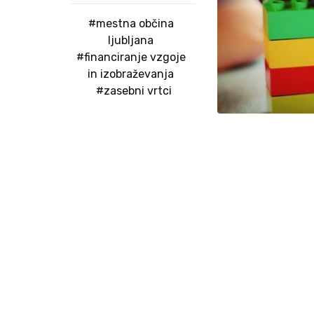
#mestna občina
ljubljana
#financiranje vzgoje
in izobraževanja
#zasebni vrtci