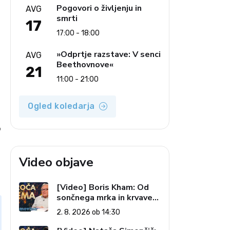
Pogovori o življenju in
AVG
smrti
17
17:00 - 18:00
»Odprtje razstave: V senci
AVG
Beethovnove«
21
11:00 - 21:00
Ogled koledarja
o
Video objave
[Video] Boris Kham: Od
sončnega mrka in krvave
lune do slovenskih
2. 8. 2026 ob 14:30
pečatov v vesolju (Vroča
tema, 2. 8. 2026)