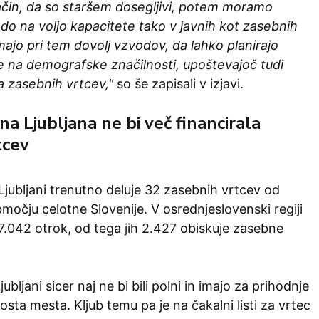
ačin, da so staršem dosegljivi, potem moramo
do na voljo kapacitete tako v javnih kot zasebnih
majo pri tem dovolj vzvodov, da lahko planirajo
e na demografske značilnosti, upoštevajoč tudi
a zasebnih vrtcev,"
so še zapisali v izjavi.
a Ljubljana ne bi več financirala
tcev
Ljubljani trenutno deluje 32 zasebnih vrtcev od
očju celotne Slovenije. V osrednjeslovenski regiji
7.042 otrok, od tega jih 2.427 obiskuje zasebne
jubljani sicer naj ne bi bili polni in imajo za prihodnje
osta mesta. Kljub temu pa je na čakalni listi za vrtec