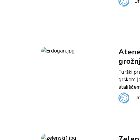
Ur
novinarsk
Atene
grožn
Turški pr
grškem j
stališče
obžaloval
Ur
nepredvid
Zelens