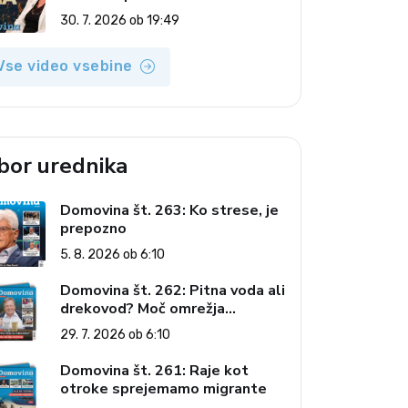
(Vroča tema, 30. 7. 2026)
30. 7. 2026 ob 19:49
Vse video vsebine
zbor urednika
Domovina št. 263: Ko strese, je
prepozno
5. 8. 2026 ob 6:10
Domovina št. 262: Pitna voda ali
drekovod? Moč omrežja
interesov
29. 7. 2026 ob 6:10
Domovina št. 261: Raje kot
otroke sprejemamo migrante