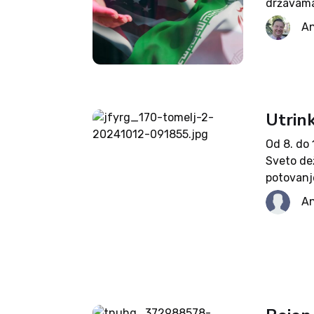
državama.
kar je sp
An
zahvalil š
Utrink
Od 8. do 
Sveto dež
potovanj
Pavla. Pe
An
zadovoljs