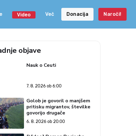
e
Več
Donacija
Naroči!
Video
adnje objave
Nauk o Ceuti
7. 8. 2026 ob 6:00
Golob je govoril o manjšem
pritisku migrantov, številke
govorijo drugače
6. 8. 2026 ob 20:00