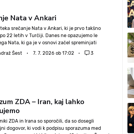
nje Nata v Ankari
eka srečanje Nata v Ankari, ki je prvo takšno
po 22 letih v Turčiji. Danes ne opazujemo le
a Nata, ki ga je v osnovi začel spreminjati
 predsednik Trump, ampak tudi drugačno Turčijo, ki
draž Šest
7. 7. 2026 ob 17:02
3
menil...
zum ZDA – Iran, kaj lahko
kujemo
iki ZDA in Irana so sporočili, da so dosegli
ni dogovor, ki vodi k podpisu sporazuma med