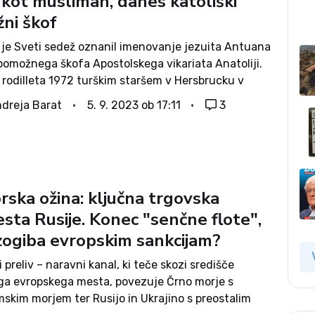
 kot musliman, danes katoliški
ni škof
 je Sveti sedež oznanil imenovanje jezuita Antuana
 pomožnega škofa Apostolskega vikariata Anatoliji.
je rodilleta 1972 turškim staršem v Hersbrucku v
Čez nekaj let so se preselili nazaj v Turčijo. Tam je
dreja Barat
5. 9. 2023 ob 17:11
3
ekonomijo....
rska ožina: ključna trgovska
sta Rusije. Konec "senčne flote",
izogiba evropskim sankcijam?
 preliv – naravni kanal, ki teče skozi središče
ga evropskega mesta, povezuje Črno morje s
skim morjem ter Rusijo in Ukrajino s preostalim