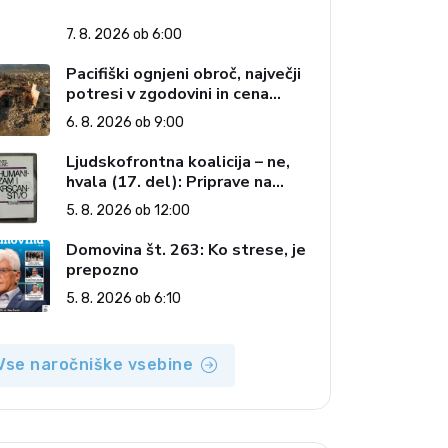
7. 8. 2026 ob 6:00
Pacifiški ognjeni obroč, največji
potresi v zgodovini in cena
pozabe
6. 8. 2026 ob 9:00
Ljudskofrontna koalicija – ne,
hvala (17. del): Priprave na
sestop z oblasti – dvorska
5. 8. 2026 ob 12:00
opozicija 6: Gramsci na delu:
Revija 2000 in revolucionarna
Domovina št. 263: Ko strese, je
izvotlitev krščanstva
prepozno
5. 8. 2026 ob 6:10
Vse naročniške vsebine