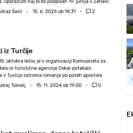
 Sporazum naj bi bil podpisan 19. junija v Ženevi,
oročil pakistanski zunanji minister Išak Dar, ki se je
draž Šest
15. 6. 2026 ob 14:31
2
e...
i iz Turčije
15. oktobra letos je v organizaciji Komisariata za
elo in turistične agencije Oskar potekalo
e v Turčijo oziroma romanje po poteh apostola
tindvajset romarjev sta vzorno in v veliko
drej Tomelj
15. 11. 2024 ob 19:00
0
tvo vseh udeležencev vodila frančiškanski pater...
E