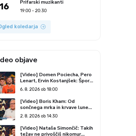
Prifarski muzikanti
16
19:00 - 20:30
Ogled koledarja
ideo objave
[Video] Domen Pociecha, Pero
Lenart, Ervin Kostanjšek: Šport
specialcev (Vroča tema, 6. 8.
6. 8. 2026 ob 18:00
2026)
[Video] Boris Kham: Od
sončnega mrka in krvave lune
do slovenskih pečatov v vesolju
2. 8. 2026 ob 14:30
(Vroča tema, 2. 8. 2026)
[Video] Nataša Simončič: Takih
težav ne privoščiš nikomur