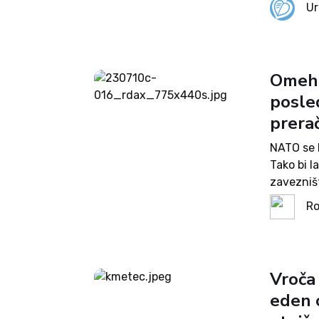
svetom. L
Ur
divja voj
Omehč
posle
prerač
NATO se b
Tako bi l
zavezništ
skrivnost
Ro
poglede, 
Vroča 
eden 