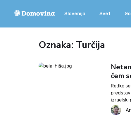
Slovenija
Svet
Go
Oznaka: Turčija
Netanj
čem s
Redko se 
predstavn
izraelsk
minister 
An
ne bi bilo