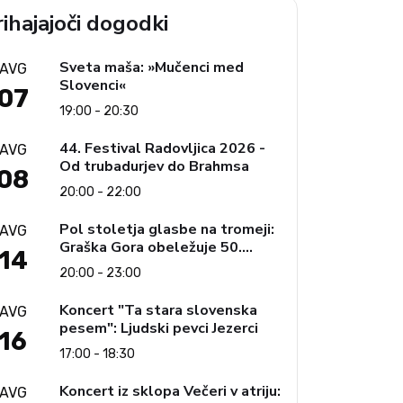
ihajajoči dogodki
Sveta maša: »Mučenci med
AVG
Slovenci«
07
19:00 - 20:30
44. Festival Radovljica 2026 -
AVG
Od trubadurjev do Brahmsa
08
20:00 - 22:00
Pol stoletja glasbe na tromeji:
AVG
Graška Gora obeležuje 50.
14
jubilejni festival narodno-
20:00 - 23:00
zabavne glasbe
Koncert "Ta stara slovenska
AVG
pesem": Ljudski pevci Jezerci
16
17:00 - 18:30
Koncert iz sklopa Večeri v atriju:
AVG