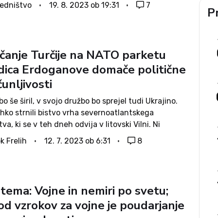
e 500 kilometrov stran, čez Črno morje, v Ukrajini
edništvo
19. 8. 2023 ob 19:31
7
Pr
na. Od popolne invazije februarja...
anje Turčije na NATO parketu
dica Erdoganove domače politične
unljivosti
o še širil, v svojo družbo bo sprejel tudi Ukrajino.
ahko strnili bistvo vrha severnoatlantskega
va, ki se v teh dneh odvija v litovski Vilni. Ni
, da imajo članice na razvoj zavezništva različne
k Frelih
12. 7. 2023 ob 6:31
8
včasih...
tema: Vojne in nemiri po svetu;
od vzrokov za vojne je poudarjanje