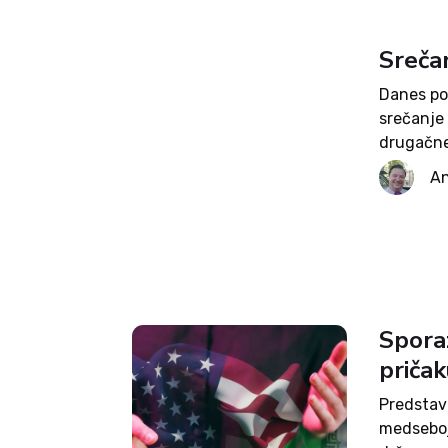
Sreča
Danes pot
srečanje 
drugačneg
ameriški
An
jo je spre
Spora
priča
Predstavn
medseboj