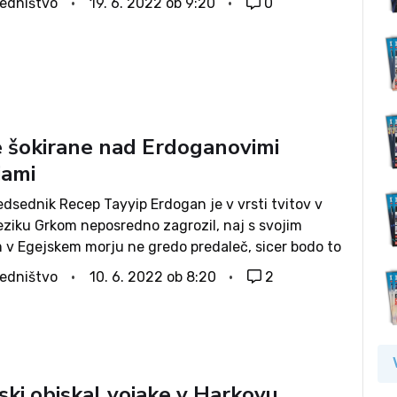
edništvo
19. 6. 2022 ob 9:20
0
i konferenci po srečanju s srbskim...
 šokirane nad Erdoganovimi
jami
edsednik Recep Tayyip Erdogan je v vrsti tvitov v
eziku Grkom neposredno zagrozil, naj s svojim
m v Egejskem morju ne gredo predaleč, sicer bodo to
i. Grška vlada je pozvala k nacionalni enotnosti do
edništvo
10. 6. 2022 ob 8:20
2
ljive sosede, nekdanji...
ki obiskal vojake v Harkovu,