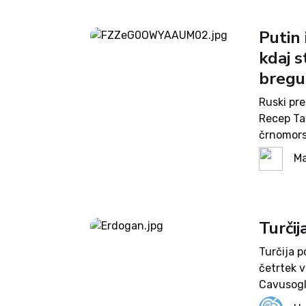
Putin 
kdaj 
bregu 
Ruski pre
Recep Ta
črnomors
v manj ko
Ma
prepleta
voditeljev
Turčij
Turčija p
četrtek v
Cavusoglu
ohranjanj