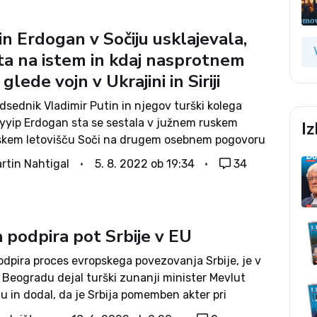
in Erdogan v Sočiju usklajevala,
sta na istem in kdaj nasprotnem
glede vojn v Ukrajini in Siriji
dsednik Vladimir Putin in njegov turški kolega
yyip Erdogan sta se sestala v južnem ruskem
I
kem letovišču Soči na drugem osebnem pogovoru
t treh tednih, in sicer v zapletenem kontekstu
rtin Nahtigal
5. 8. 2022 ob 19:34
34
nja in nasprotovanja interesov. Pomočniki
...
a podpira pot Srbije v EU
odpira proces evropskega povezovanja Srbije, je v
 Beogradu dejal turški zunanji minister Mevlut
 in dodal, da je Srbija pomemben akter pri
u stabilnosti v regiji. Cavusoglu se je na skupni