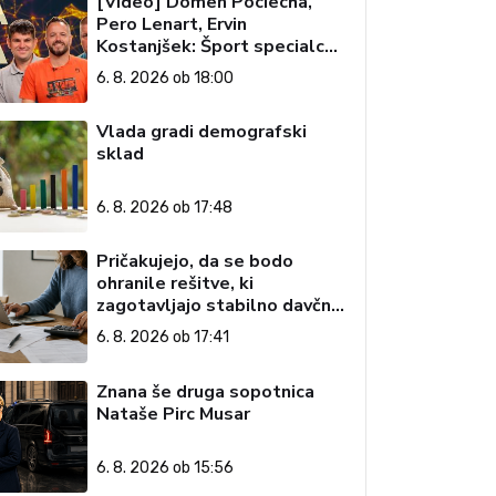
[Video] Domen Pociecha,
Pero Lenart, Ervin
Kostanjšek: Šport specialcev
(Vroča tema, 6. 8. 2026)
6. 8. 2026 ob 18:00
Vlada gradi demografski
sklad
6. 8. 2026 ob 17:48
Pričakujejo, da se bodo
ohranile rešitve, ki
zagotavljajo stabilno davčno
okolje
6. 8. 2026 ob 17:41
Znana še druga sopotnica
Nataše Pirc Musar
6. 8. 2026 ob 15:56