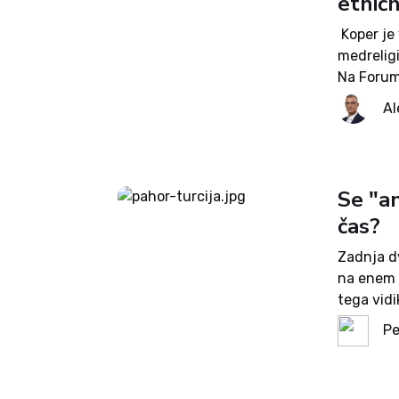
etnič
Koper je 
medrelig
Na Forumu
krščanski
Al
nadškof m
Se "a
čas?
Zadnja d
na enem 
tega vid
obiskanih
Pe
njegovo s