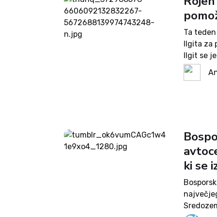
Rojen
pomož
Ta teden
Ilgita za
Ilgit se 
Nemčiji. 
An
študiral 
Bospo
avtoce
ki se 
Bosporski
največje
Sredozem