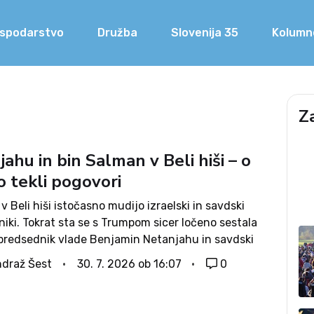
spodarstvo
Družba
Slovenija 35
Kolumn
Z
ahu in bin Salman v Beli hiši – o
o tekli pogovori
v Beli hiši istočasno mudijo izraelski in savdski
iki. Tokrat sta se s Trumpom sicer ločeno sestala
i predsednik vlade Benjamin Netanjahu in savdski
za obrambo Haled bin Salman. Malo verjetno je, da
draž Šest
30. 7. 2026 ob 16:07
0
 opravljenih...