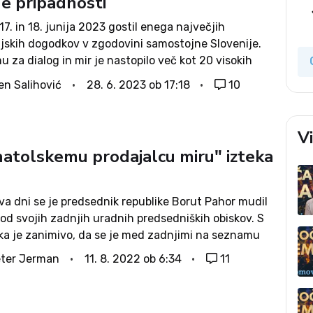
ne pripadnosti
17. in 18. junija 2023 gostil enega največjih
ijskih dogodkov v zgodovini samostojne Slovenije.
 za dialog in mir je nastopilo več kot 20 visokih
h in islamskih predstavnikov, med njimi je bil tudi
en Salihović
28. 6. 2023 ob 17:18
10
etropolit...
V
natolskemu prodajalcu miru" izteka
va dni se je predsednik republike Borut Pahor mudil
od svojih zadnjih uradnih predsedniških obiskov. S
ika je zanimivo, da se je med zadnjimi na seznamu
 držav pojavila Turčija. Pahorjev obisk Ankare in
ter Jerman
11. 8. 2022 ob 6:34
11
rečanje...