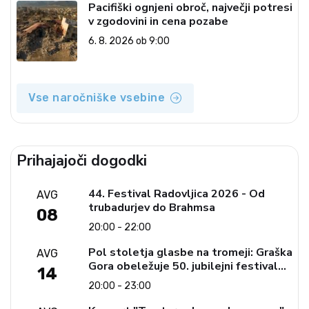
Pacifiški ognjeni obroč, največji potresi
v zgodovini in cena pozabe
6. 8. 2026 ob 9:00
Vse naročniške vsebine
Prihajajoči dogodki
44. Festival Radovljica 2026 - Od
AVG
trubadurjev do Brahmsa
08
20:00 - 22:00
Pol stoletja glasbe na tromeji: Graška
AVG
Gora obeležuje 50. jubilejni festival
14
narodno-zabavne glasbe
20:00 - 23:00