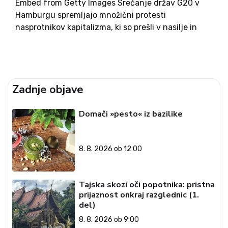
Embed from Getty Images Srečanje držav G20 v
Hamburgu spremljajo množični protesti
nasprotnikov kapitalizma, ki so prešli v nasilje in
znašanje nad policijo, parkiranimi avtomobili in
smetnjaki. Pri poskusih vzpostavljanja miru je bilo
poškodovanih 76 policistov, pilotu policijskega
helikopterja pa...
Zadnje objave
Domači »pesto« iz bazilike
8. 8. 2026 ob 12:00
Tajska skozi oči popotnika: pristna
prijaznost onkraj razglednic (1.
del)
8. 8. 2026 ob 9:00