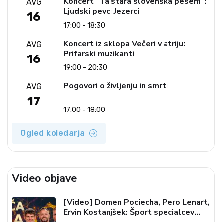
Koncert "Ta stara slovenska pesem":
AVG
Ljudski pevci Jezerci
16
17:00 - 18:30
Koncert iz sklopa Večeri v atriju:
AVG
Prifarski muzikanti
16
19:00 - 20:30
Pogovori o življenju in smrti
AVG
17
17:00 - 18:00
Ogled koledarja
Video objave
[Video] Domen Pociecha, Pero Lenart,
Ervin Kostanjšek: Šport specialcev
(Vroča tema, 6. 8. 2026)