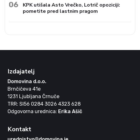
06
KPK utišala Asto Vrečko, Lotrič opoziciji:
pometite pred lastnim pragom
Izdajatelj
Domovina d.o.o.
Brnčičeva 41e
1231 Ljubljana Črnuče
TRR: SI56 0284 3026 4323 628
Odgovorna urednica:
Erika Ašič
Kontakt
urednistvo@domovina.je