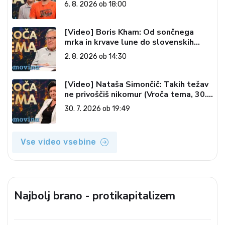
6. 8. 2026 ob 18:00
[Video] Boris Kham: Od sončnega
mrka in krvave lune do slovenskih
pečatov v vesolju (Vroča tema, 2. 8.
2. 8. 2026 ob 14:30
2026)
[Video] Nataša Simončič: Takih težav
ne privoščiš nikomur (Vroča tema, 30.
7. 2026)
30. 7. 2026 ob 19:49
Vse video vsebine
Najbolj brano - protikapitalizem