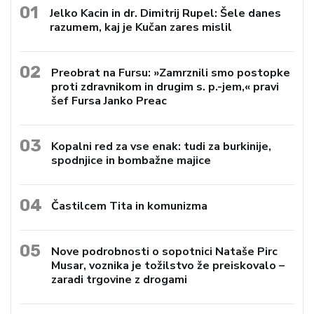
01
Jelko Kacin in dr. Dimitrij Rupel: Šele danes
razumem, kaj je Kučan zares mislil
02
Preobrat na Fursu: »Zamrznili smo postopke
proti zdravnikom in drugim s. p.-jem,« pravi
šef Fursa Janko Preac
03
Kopalni red za vse enak: tudi za burkinije,
spodnjice in bombažne majice
04
Častilcem Tita in komunizma
05
Nove podrobnosti o sopotnici Nataše Pirc
Musar, voznika je tožilstvo že preiskovalo –
zaradi trgovine z drogami