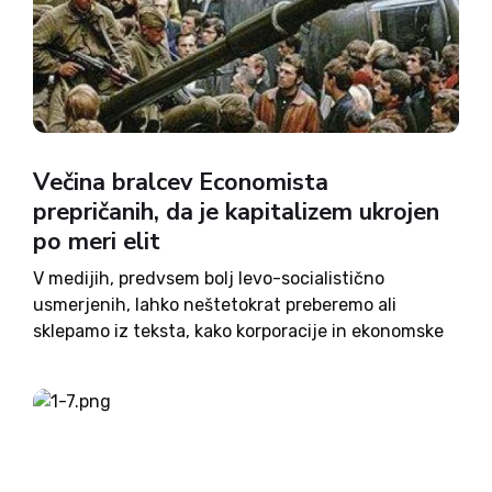
Večina bralcev Economista
prepričanih, da je kapitalizem ukrojen
po meri elit
V medijih, predvsem bolj levo-socialistično
usmerjenih, lahko neštetokrat preberemo ali
sklepamo iz teksta, kako korporacije in ekonomske
elite vladajo zahodnemu kapitalističnemu svetu,
vodijo družbo, izkoriščajo delavce, pišejo zakone
itd. Skratka, da je družbeni sistem kapitalizma
narejen po meri kapitala oz....