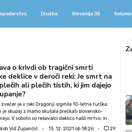
spodarstvo
Družba
Slovenija 35
Kolumn
Z
va o krivdi ob tragični smrti
e deklice v deroči reki: Je smrt na
plečih ali plečih tistih, ki jim dajejo
 upanje?
 zvečer je v reki Dragonji izginila 10-letna turška
ki je skupaj z mamo skušala prečkati slovensko-
ejo. V soboto so reševalci deklico našli mrtvo, in
li 300 metrov od kraja izginotja na hrvaški strani
kob Vid Zupančič
13. 12. 2021 ob 18:26
29