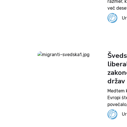
razmer, k
več deset
ženske in
Ur
vzhoda, A
Šveds
libera
zakon
držav
Medtem ko
Evropi št
povečalo
Državneg
Ur
prejšnji t