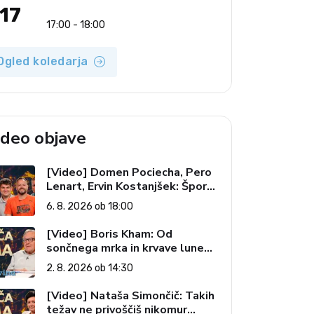
17
17:00 - 18:00
Ogled koledarja
ideo objave
[Video] Domen Pociecha, Pero
Lenart, Ervin Kostanjšek: Šport
specialcev (Vroča tema, 6. 8.
6. 8. 2026 ob 18:00
2026)
[Video] Boris Kham: Od
sončnega mrka in krvave lune
do slovenskih pečatov v vesolju
2. 8. 2026 ob 14:30
(Vroča tema, 2. 8. 2026)
[Video] Nataša Simončič: Takih
težav ne privoščiš nikomur