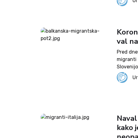
Ur
da v...
Koron
val n
Pred dne
migranti
Slovenijo
morda tud
Ur
mesecih z
Naval
kako j
neopa