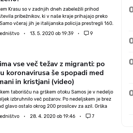
em Krasu so v zadnjih dneh zabeležili prihod
tevila pribežnikov, ki v naše kraje prihajajo preko
Samo včeraj jih je italijanska policija prestregli 160.
ga so prav vsi prišli iz Slovenije. Da je Balkanska
edništvo
13. 5. 2020 ob 19:39
9
..
 ima vse več težav z migranti: po
hu koronavirusa še spopadi med
ani in kristjani (video)
kem taborišču na grškem otoku Samos je v nedeljo
ljek izbruhnilo več požarov. Po nedeljskem je brez
d glavo ostalo okrog 200 prosilcev za azil. Grška
domneva, da gre za upor migrantov, ki ne želijo
edništvo
28. 4. 2020 ob 19:46
7