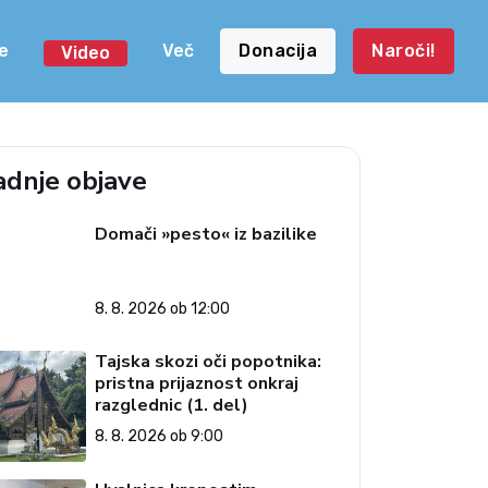
e
Več
Donacija
Naroči!
Video
adnje objave
Domači »pesto« iz bazilike
8. 8. 2026 ob 12:00
Tajska skozi oči popotnika:
pristna prijaznost onkraj
razglednic (1. del)
8. 8. 2026 ob 9:00