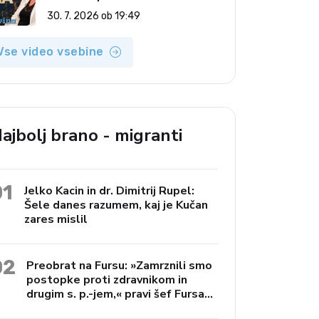
(Vroča tema, 30. 7. 2026)
30. 7. 2026 ob 19:49
Vse video vsebine
ajbolj brano - migranti
01
Jelko Kacin in dr. Dimitrij Rupel:
Šele danes razumem, kaj je Kučan
zares mislil
02
Preobrat na Fursu: »Zamrznili smo
postopke proti zdravnikom in
drugim s. p.-jem,« pravi šef Fursa
Janko Preac