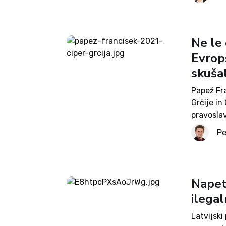
reke. V...
Ne le 
Evrops
skušal
Papež Fra
Grčije in
pravosla
vodstvom 
Pe
ustaljeni
Napeto
ilegal
Latvijski