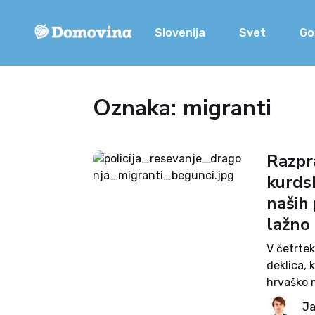
Slovenija
Svet
Go
Oznaka: migranti
Razpra
kurdsk
naših 
lažno
V četrtek
deklica, 
hrvaško m
sicer oko
Ja