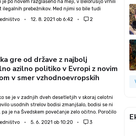
i je po novem razglašeno na meji, v Belorusijo vrnili
 ilegalnih prebežnikov. Med njimi so bile tudi
 otroci, večinoma pa so prihajali s Srednjega
edništvo
12. 8. 2021 ob 6:42
2
zije...
ka gre od države z najbolj
lno azilno politiko v Evropi z novim
om v smer vzhodnoevropskih
 se je v zadnjih dveh desetletjih v skoraj celotni
evilo usodnih strelov bodisi zmanjšalo, bodisi se ni
, pa je na Švedskem povečanje zelo očitno. Poročilo
E
a sveta za preprečevanje kriminala, objavljeno
edništvo
5. 6. 2021 ob 10:20
3
eden, je tako v...