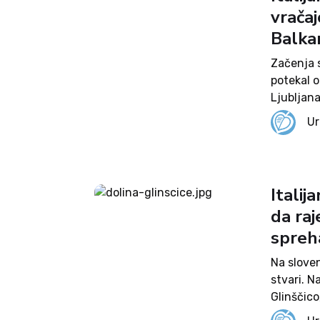
vračaj
Balkan
Začenja 
potekal o
Ljubljan
patrulj so
Ur
Italij
da raj
spreh
Na slove
stvari. N
Glinščico
sprehajal