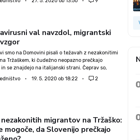
edništvo
27. 5. 2020 ob 13:50
9
avirusni val navzdol, migrantski
avzgor
vi smo na Domovini pisali o težavah z nezakonitimi
N
 na Tržaškem, ki čudežno neopazno prečkajo
 in se znajdejo na italijanski strani. Čeprav so,
i zato, slovenski policisti v letošnjih prvih štirih
edništvo
19. 5. 2020 ob 18:22
2
abeležili za četrtino manjše...
 nezakonitih migrantov na Tržaško:
e mogoče, da Slovenijo prečkajo
ženo?