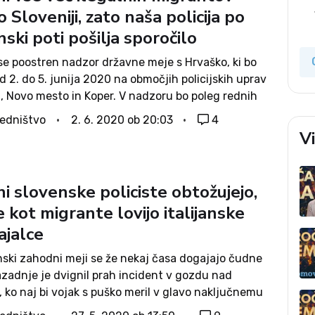
o Sloveniji, zato naša policija po
ski poti pošilja sporočilo
se poostren nadzor državne meje s Hrvaško, ki bo
d 2. do 5. junija 2020 na območjih policijskih uprav
a, Novo mesto in Koper. V nadzoru bo poleg rednih
delovalo še okoli 1.000 policistov, policija pa bo...
edništvo
2. 6. 2020 ob 20:03
4
V
ani slovenske policiste obtožujejo,
e kot migrante lovijo italijanske
ajalce
nski zahodni meji se že nekaj časa dogajajo čudne
azadnje je dvignil prah incident v gozdu nad
, ko naj bi vojak s puško meril v glavo naključnemu
cu. Slovenska Vojska je že v ponedeljek sporočila,