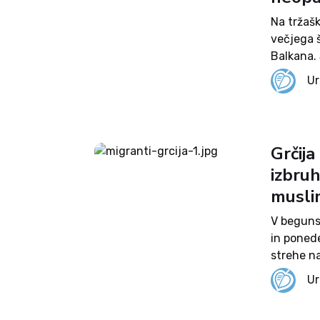
Na tržašk
večjega š
Balkana. 
Razen ene
Ur
pot kljub.
Grčija
izbru
muslim
V beguns
in ponede
strehe na
policija 
Ur
ostati...