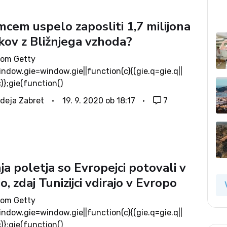
cem uspelo zaposliti 1,7 milijona
kov z Bližnjega vzhoda?
rom Getty
ndow.gie=window.gie||function(c){(gie.q=gie.q||
c)};gie(function()
gets.load({id:BumES01fSx9rVpt6fobcug,sig:ndXX5e
deja Zabret
19. 9. 2020 ob 18:17
7
siEzotqT1W7Iijya0KLT3YjWk5wiA=,w:594px,h:396p
1140444731,1140444756,1140444708,1140444752,11
caption: true ,tld:com,is360: false })}); Mineva pet
ga, ko je nemška kanclerka Angela Merkel odprla
iki množici migrantov. Wir schaffen das, v prevodu
ja poletja so Evropejci potovali v
e tedej dejala. V državo je leta 2015 prišlo
jo, zdaj Tunizijci vdirajo v Evropo
..
rom Getty
ndow.gie=window.gie||function(c){(gie.q=gie.q||
c)};gie(function()