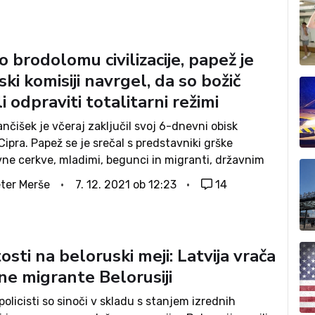
o brodolomu civilizacije, papež je
ki komisiji navrgel, da so božič
i odpraviti totalitarni režimi
nčišek je včeraj zaključil svoj 6-dnevni obisk
 Cipra. Papež se je srečal s predstavniki grške
vne cerkve, mladimi, begunci in migranti, državnim
in novinarji. Na poletu proti Rimu je po svoji
ter Merše
7. 12. 2021 ob 12:23
14
 tradiciji odgovarjal na vprašanja...
sti na beloruski meji: Latvija vrača
ne migrante Belorusiji
 policisti so sinoči v skladu s stanjem izrednih