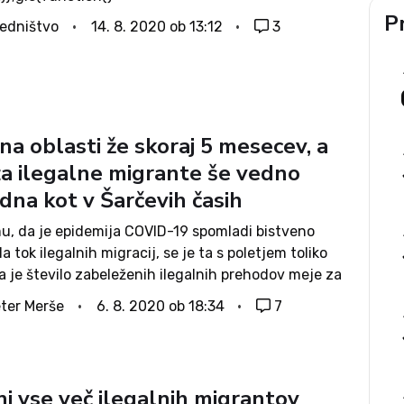
gets.load({id:DsMz6FLKSLBlYW6Zn7JBkQ,sig:UYNoe
Pr
edništvo
14. 8. 2020 ob 13:12
3
lrjs_byTeoQhfq3pDrjnXPTVifFayws=,w:594px,h:37
s:1263918797,1263919397,1263919358,1263919453,
7,caption: true ,tld:com,is360: false })});
i val se v toplih mesecih ne ustavlja. Italija zopet
k pritisk afriških migrantov na Lampeduso, Velika
na oblasti že skoraj 5 mesecev, a
 pa doživlja migrantski val prek Rokavskega preliva.
za ilegalne migrante še vedno
je, da se za odhod...
dna kot v Šarčevih časih
mu, da je epidemija COVID-19 spomladi bistveno
a tok ilegalnih migracij, se je ta s poletjem toliko
da je število zabeleženih ilegalnih prehodov meje za
 100 manjše kot lani. Medtem, ko običajno
ter Merše
6. 8. 2020 ob 18:34
7
ejši meseci z vidika...
ani vse več ilegalnih migrantov