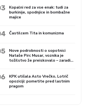
03
Kopalni red za vse enak: tudi za
burkinije, spodnjice in bombažne
majice
04
Častilcem Tita in komunizma
05
Nove podrobnosti o sopotnici
Nataše Pirc Musar, voznika je
tožilstvo že preiskovalo – zaradi
trgovine z drogami
06
KPK utišala Asto Vrečko, Lotrič
opoziciji: pometite pred lastnim
pragom