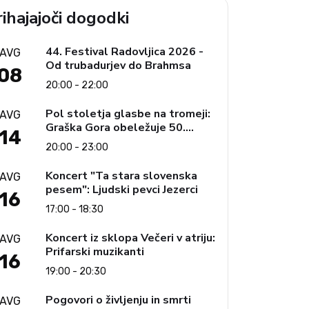
ihajajoči dogodki
44. Festival Radovljica 2026 -
AVG
Od trubadurjev do Brahmsa
08
20:00 - 22:00
Pol stoletja glasbe na tromeji:
AVG
Graška Gora obeležuje 50.
14
jubilejni festival narodno-
20:00 - 23:00
zabavne glasbe
Koncert "Ta stara slovenska
AVG
pesem": Ljudski pevci Jezerci
16
17:00 - 18:30
Koncert iz sklopa Večeri v atriju:
AVG
Prifarski muzikanti
16
19:00 - 20:30
Pogovori o življenju in smrti
AVG