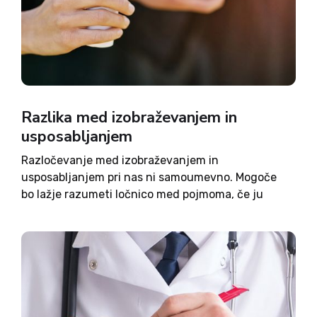
Razlika med izobraževanjem in
usposabljanjem
Razločevanje med izobraževanjem in
usposabljanjem pri nas ni samoumevno. Mogoče
bo lažje razumeti ločnico med pojmoma, če ju
pogledamo v angleščini: education
(izobraževanje), training (usposabljanje). Zelo
poenostavljeno lahko rečemo, da se izobraževanje
izvaja v šolah, usposabljanje pa v delovnih
organizacijah,...