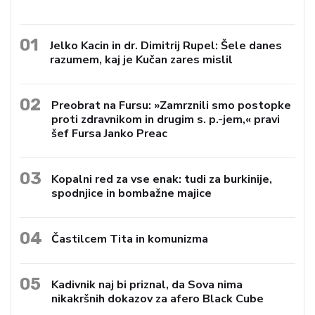
01
Jelko Kacin in dr. Dimitrij Rupel: Šele danes
razumem, kaj je Kučan zares mislil
02
Preobrat na Fursu: »Zamrznili smo postopke
proti zdravnikom in drugim s. p.-jem,« pravi
šef Fursa Janko Preac
03
Kopalni red za vse enak: tudi za burkinije,
spodnjice in bombažne majice
04
Častilcem Tita in komunizma
05
Kadivnik naj bi priznal, da Sova nima
nikakršnih dokazov za afero Black Cube