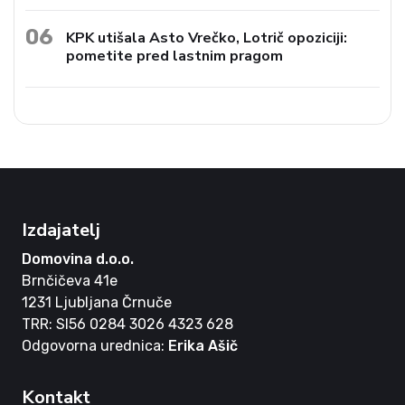
06
KPK utišala Asto Vrečko, Lotrič opoziciji:
pometite pred lastnim pragom
Izdajatelj
Domovina d.o.o.
Brnčičeva 41e
1231 Ljubljana Črnuče
TRR: SI56 0284 3026 4323 628
Odgovorna urednica:
Erika Ašič
Kontakt