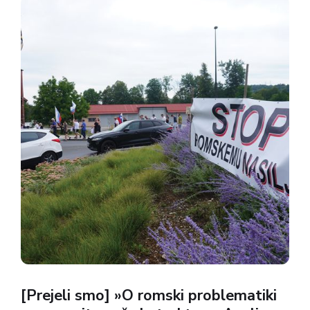
vlada se bo morala...
[Prejeli smo] »O romski problematiki