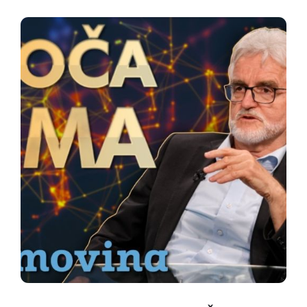
knjižnice (CMK) prek sodobnih elektronskih
povezav, ki so dandanes že nekaj vsakdanjega....