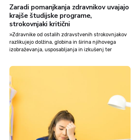
Zaradi pomanjkanja zdravnikov uvajajo
krajše študijske programe,
strokovnjaki kritični
»Zdravnike od ostalih zdravstvenih strokovnjakov
razlikujejo dolžina, globina in širina njihovega
izobraževanja, usposabljanja in izkušenj ter
intenziteta ocenjevanj, ki jih prestanejo /…/.«
Tako se je na napoved Nacionalne zdravstvene
službe Anglije o uvedbi novih študijskih
programov medicine odzval predsednik
Kraljevega...