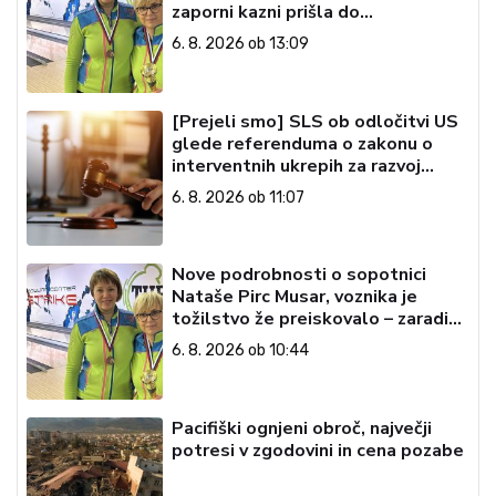
zaporni kazni prišla do
državljanstva?
6. 8. 2026 ob 13:09
[Prejeli smo] SLS ob odločitvi US
glede referenduma o zakonu o
interventnih ukrepih za razvoj
Slovenije
6. 8. 2026 ob 11:07
Nove podrobnosti o sopotnici
Nataše Pirc Musar, voznika je
tožilstvo že preiskovalo – zaradi
trgovine z drogami
6. 8. 2026 ob 10:44
Pacifiški ognjeni obroč, največji
potresi v zgodovini in cena pozabe