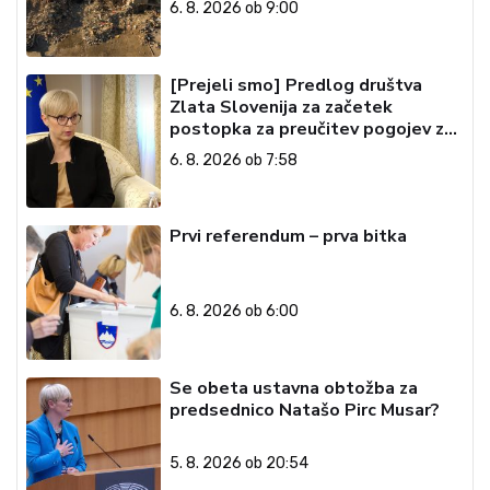
6. 8. 2026 ob 9:00
[Prejeli smo] Predlog društva
Zlata Slovenija za začetek
postopka za preučitev pogojev za
ustavno obtožbo predsednice
6. 8. 2026 ob 7:58
Republike Slovenije
Prvi referendum – prva bitka
6. 8. 2026 ob 6:00
Se obeta ustavna obtožba za
predsednico Natašo Pirc Musar?
5. 8. 2026 ob 20:54