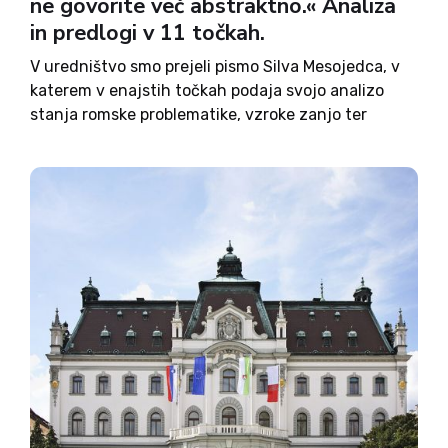
ne govorite več abstraktno.« Analiza
in predlogi v 11 točkah.
V uredništvo smo prejeli pismo Silva Mesojedca, v
katerem v enajstih točkah podaja svojo analizo
stanja romske problematike, vzroke zanjo ter
možne rešitve. Pismo je prvenstveno namenjeno
poslankam in poslancem, toda problematika se
tiče vseh državljank in državljanov. Objavljamo
ga...