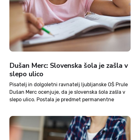
Dušan Merc: Slovenska šola je zašla v
slepo ulico
Pisatelj in dolgoletni ravnatelj ljubljanske OŠ Prule
Dušan Merc ocenjuje, da je slovenska šola zašla v
slepo ulico. Postala je predmet permanentne
revolucije, ki ni revolucija, ampak je samo
birokratska sprememba s slabega na slabše. To se
kaže tudi v...