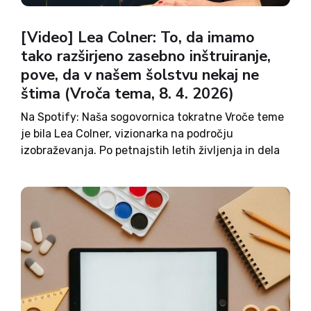
[Video] Lea Colner: To, da imamo
tako razširjeno zasebno inštruiranje,
pove, da v našem šolstvu nekaj ne
štima (Vroča tema, 8. 4. 2026)
Na Spotify: Naša sogovornica tokratne Vroče teme
je bila Lea Colner, vizionarka na področju
izobraževanja. Po petnajstih letih življenja in dela
na severu Evrope, kjer je slovenski šolski sistem
zamenjala za skandinavskega in tam zablestela
kot ena najuspešnejših ravnateljic, se...