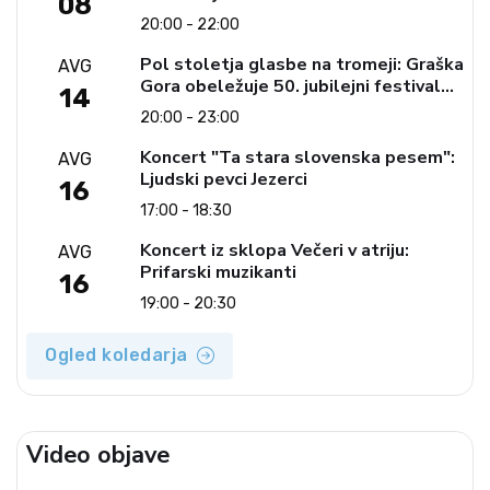
08
20:00 - 22:00
Pol stoletja glasbe na tromeji: Graška
AVG
Gora obeležuje 50. jubilejni festival
14
narodno-zabavne glasbe
20:00 - 23:00
Koncert "Ta stara slovenska pesem":
AVG
Ljudski pevci Jezerci
16
17:00 - 18:30
Koncert iz sklopa Večeri v atriju:
AVG
Prifarski muzikanti
16
19:00 - 20:30
Ogled koledarja
Video objave