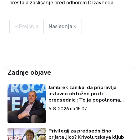
prestala zaslišanje pred odborom Državnega
zbora, sedaj pa je bila tudi potrjena s strani
poslancev kot nova ministrica za kmetijstvo,
gozdarstvo in prehrano. Izkušenj s kmetijstvom
« Prejšnja
Naslednja »
sicer...
Zadnje objave
Jambrek zanika, da pripravlja
ustavno obtožbo proti
predsednici: To je popolnoma
neresnična informacija
6. 8. 2026 ob 15:07
Privilegij za predsedničino
prijateljico? Krivolutskaya kljub