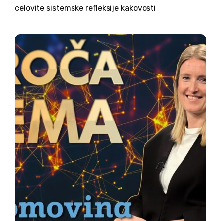
celovite sistemske refleksije kakovosti
izobraževanja v samostojni državi. Poleg mnogih
sistemskih vrzeli dokument izpostavlja tudi
negativne trende dosežkov učencev. Povprečni
rezultati bralne, matematične, naravoslovne,
računalniške in informacijske...