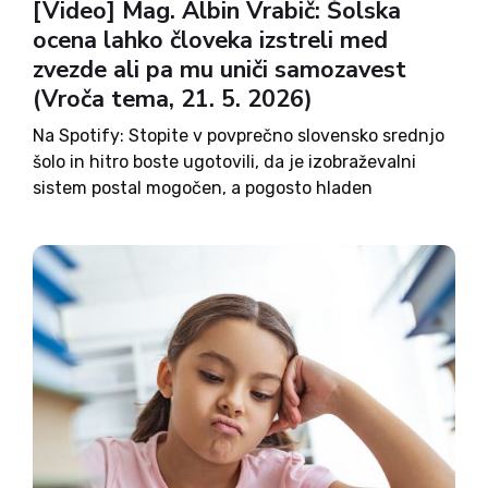
[Video] Mag. Albin Vrabič: Šolska
ocena lahko človeka izstreli med
zvezde ali pa mu uniči samozavest
(Vroča tema, 21. 5. 2026)
Na Spotify: Stopite v povprečno slovensko srednjo
šolo in hitro boste ugotovili, da je izobraževalni
sistem postal mogočen, a pogosto hladen
birokratski stroj. Dijaki lovijo točke za vpis na
fakultete, starši v šole prihajajo oboroženi z
odvetniki, učitelji pa se...