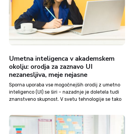
Umetna inteligenca v akademskem
okolju: orodja za zaznavo UI
nezanesljiva, meje nejasne
Sporna uporaba vse mogočnejših orodij z umetno
inteligenco (UI) se širi – nazadnje je doletela tudi
znanstveno skupnost. V svetu tehnologije se tako
bije bitka med razvojem orodij z UI in orodij, ki
lahko zaznajo ali preprečijo zlorabo teh. Več...