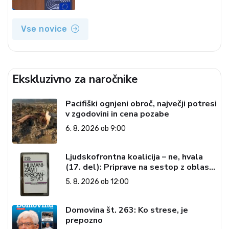
Vse novice
Ekskluzivno za naročnike
Pacifiški ognjeni obroč, največji potresi
v zgodovini in cena pozabe
6. 8. 2026 ob 9:00
Ljudskofrontna koalicija – ne, hvala
(17. del): Priprave na sestop z oblasti
– dvorska opozicija 6: Gramsci na delu:
5. 8. 2026 ob 12:00
Revija 2000 in revolucionarna
izvotlitev krščanstva
Domovina št. 263: Ko strese, je
prepozno