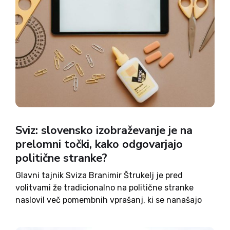
Sviz: slovensko izobraževanje je na
prelomni točki, kako odgovarjajo
politične stranke?
Glavni tajnik Sviza Branimir Štrukelj je pred
volitvami že tradicionalno na politične stranke
naslovil več pomembnih vprašanj, ki se nanašajo
na slovensko izobraževanje – v Svizu so namreč
prepričani, da je le-to na prelomni točki, prihodnja