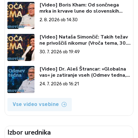
[Video] Boris Kham: Od sončnega
mrka in krvave lune do slovenskih
pečatov v vesolju (Vroča tema, 2. 8.
2. 8. 2026 ob 14:30
2026)
[Video] Nataša Simončič: Takih težav
ne privoščiš nikomur (Vroča tema, 30.
7. 2026)
30. 7. 2026 ob 19:49
[Video] Dr. Aleš Štrancar: »Globalna
vas« je zatiranje vseh (Odmev tedna,
24. 7. 2026)
24. 7. 2026 ob 16:21
Vse video vsebine
Izbor urednika