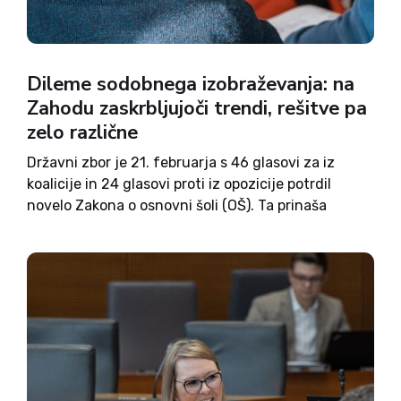
Dileme sodobnega izobraževanja: na
Zahodu zaskrbljujoči trendi, rešitve pa
zelo različne
Državni zbor je 21. februarja s 46 glasovi za iz
koalicije in 24 glasovi proti iz opozicije potrdil
novelo Zakona o osnovni šoli (OŠ). Ta prinaša
obvezni tuj jezik v prvem razredu in spremembe
na področju nacionalnega preverjanja znanja
(NPZ)...