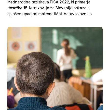
Mednarodna raziskava PISA 2022, ki primerja
dosežke 15-letnikov, je za Slovenijo pokazala
splošen upad pri matematični, naravoslovni in
bralni pismenosti, pri čemer je bila zadnja pod
povprečjem OECD. Najbolj se je poslabšalo
matematično znanje, povprečni dosežek
slovenskih šolarjevleta 2018je bil...