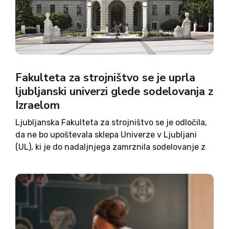
Fakulteta za strojništvo se je uprla
ljubljanski univerzi glede sodelovanja z
Izraelom
Ljubljanska Fakulteta za strojništvo se je odločila,
da ne bo upoštevala sklepa Univerze v Ljubljani
(UL), ki je do nadaljnjega zamrznila sodelovanje z
izraelskimi institucijami. To je na omrežju X
sporočil Inštitut 8. marec. Poteza strojne
fakultete, ki ji je...