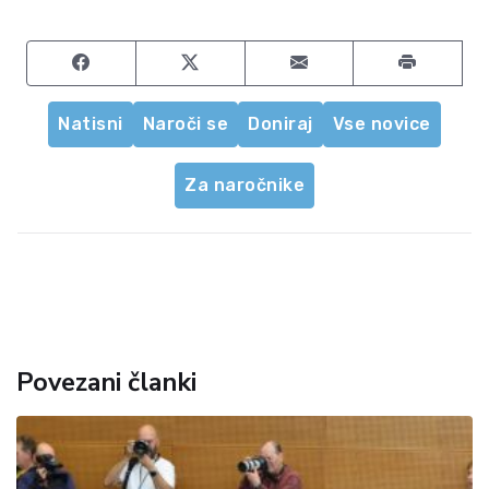
Share on Facebook
Share on Twitter
Share by email
Natisni
Naroči se
Doniraj
Vse novice
Za naročnike
Povezani članki