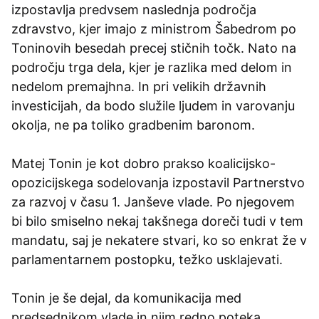
izpostavlja predvsem naslednja področja
zdravstvo, kjer imajo z ministrom Šabedrom po
Toninovih besedah precej stičnih točk. Nato na
področju trga dela, kjer je razlika med delom in
nedelom premajhna. In pri velikih državnih
investicijah, da bodo služile ljudem in varovanju
okolja, ne pa toliko gradbenim baronom.
Matej Tonin je kot dobro prakso koalicijsko-
opozicijskega sodelovanja izpostavil Partnerstvo
za razvoj v času 1. Janševe vlade. Po njegovem
bi bilo smiselno nekaj takšnega doreči tudi v tem
mandatu, saj je nekatere stvari, ko so enkrat že v
parlamentarnem postopku, težko usklajevati.
Tonin je še dejal, da komunikacija med
predsednikom vlade in njim redno poteka.