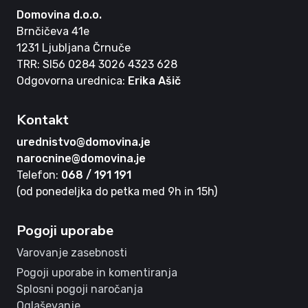
Domovina d.o.o.
Brnčičeva 41e
1231 Ljubljana Črnuče
TRR: SI56 0284 3026 4323 628
Odgovorna urednica:
Erika Ašič
Kontakt
urednistvo@domovina.je
narocnine@domovina.je
Telefon:
068 / 191 191
(od ponedeljka do petka med 9h in 15h)
Pogoji uporabe
Varovanje zasebnosti
Pogoji uporabe in komentiranja
Splosni pogoji naročanja
Oglaševanje