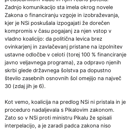
Zadnjo komunikacijo sta imela okrog novele
Zakona o financiranju vzgoje in izobraževanja,
kjer je NSi poskušala izpogajati že dorečen
kompromis v času pogajanj za njen vstop v
vladno koalicijo: da politična levica brez
ovinkarjenj in zavlačevanj pristane na izpolnitev
ustavne odločbe v celoti (torej 100 % financiranje
javno veljavnega programa), za odpravo njenih
skrbi glede državnega šolstva pa dopustno
število zasebnih osnovnih šol omejijo na največ
30 (zdaj jih je 6).
Kot vemo, koalicija na predlog NSi ni pristala in je
proceduro nadaljevala s Pikalovim zakonom.
Zato so v NSi proti ministru Pikalu že spisali
interpelacijo, a je zaradi padca zakona niso