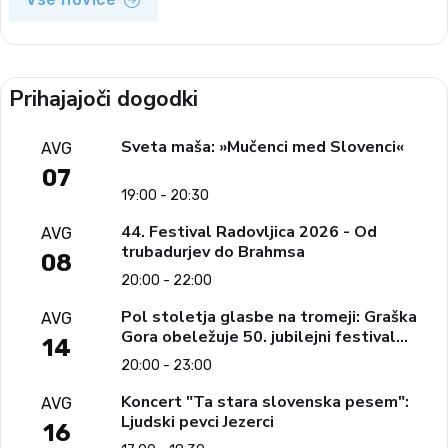
Prihajajoči dogodki
Sveta maša: »Mučenci med Slovenci«
AVG
07
19:00 - 20:30
44. Festival Radovljica 2026 - Od
AVG
trubadurjev do Brahmsa
08
20:00 - 22:00
Pol stoletja glasbe na tromeji: Graška
AVG
Gora obeležuje 50. jubilejni festival
14
narodno-zabavne glasbe
20:00 - 23:00
Koncert "Ta stara slovenska pesem":
AVG
Ljudski pevci Jezerci
16