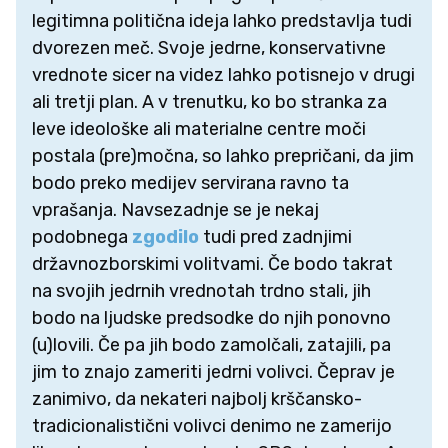
legitimna politična ideja lahko predstavlja tudi
dvorezen meč. Svoje jedrne, konservativne
vrednote sicer na videz lahko potisnejo v drugi
ali tretji plan. A v trenutku, ko bo stranka za
leve ideološke ali materialne centre moči
postala (pre)močna, so lahko prepričani, da jim
bodo preko medijev servirana ravno ta
vprašanja. Navsezadnje se je nekaj
podobnega
zgodilo
tudi pred zadnjimi
državnozborskimi volitvami. Če bodo takrat
na svojih jedrnih vrednotah trdno stali, jih
bodo na ljudske predsodke do njih ponovno
(u)lovili. Če pa jih bodo zamolčali, zatajili, pa
jim to znajo zameriti jedrni volivci. Čeprav je
zanimivo, da nekateri najbolj krščansko-
tradicionalistični volivci denimo ne zamerijo