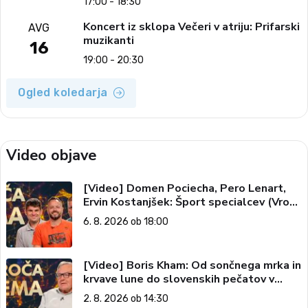
17:00 - 18:30
Koncert iz sklopa Večeri v atriju: Prifarski
AVG
muzikanti
16
19:00 - 20:30
Ogled koledarja
Video objave
[Video] Domen Pociecha, Pero Lenart,
Ervin Kostanjšek: Šport specialcev (Vroča
tema, 6. 8. 2026)
6. 8. 2026 ob 18:00
[Video] Boris Kham: Od sončnega mrka in
krvave lune do slovenskih pečatov v
vesolju (Vroča tema, 2. 8. 2026)
2. 8. 2026 ob 14:30