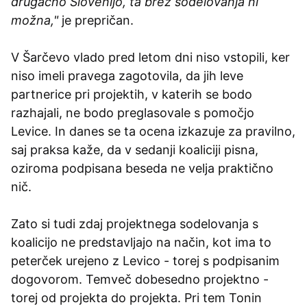
drugačno Slovenijo, ta brez sodelovanja ni
možna,"
je prepričan.
V Šarčevo vlado pred letom dni niso vstopili, ker
niso imeli pravega zagotovila, da jih leve
partnerice pri projektih, v katerih se bodo
razhajali, ne bodo preglasovale s pomočjo
Levice. In danes se ta ocena izkazuje za pravilno,
saj praksa kaže, da v sedanji koaliciji pisna,
oziroma podpisana beseda ne velja praktično
nič.
Zato si tudi zdaj projektnega sodelovanja s
koalicijo ne predstavljajo na način, kot ima to
peterček urejeno z Levico - torej s podpisanim
dogovorom. Temveč dobesedno projektno -
torej od projekta do projekta. Pri tem Tonin