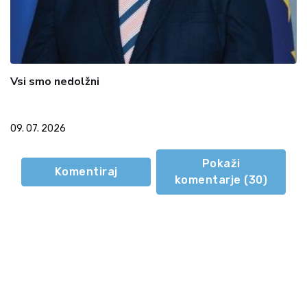
Vsi smo nedolžni
09. 07. 2026
Pokaži
Komentiraj
komentarje (
30
)