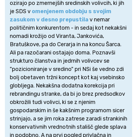
ozirajo po zmernejših sredinskih volivcih, ki jih
je SDS v
omenjenem obdobju s svojim
zasukom v desno prepustila
v nemar
političnim konkurentom - in sedaj kot nekakšni
nomadi krožijo od Viranta, Jankovića,
Bratuškove, pa do Cerarja in na koncu Šarca.
Ali pa razočarani ostajajo doma. Poznavši
strukturo članstva in jedrnih volivcev se
"pozicioniranje v sredino" pri NSi še vedno zdi
bolj obetaven tržni koncept kot kaj vsebinsko
globljega. Nekakšna dodatna korekcija pri
rebrandingu stranke, da bi jo brez predsodkov
obkrožili tudi volivci, ki se z njenim
gospodarskim in še kakšnim programom sicer
strinjajo, a se jim roka zatrese zaradi strankinih
konservativnih vrednotnih stališč glede splava
in podobno. A na prvi pogled privlačna in