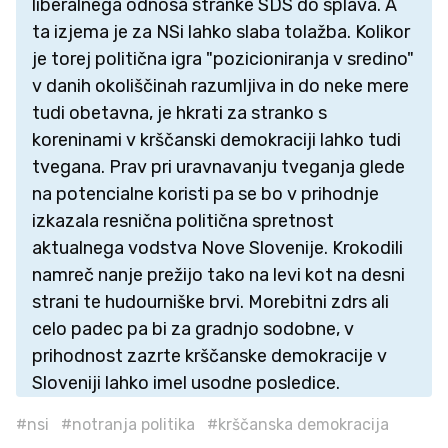
liberalnega odnosa stranke SDS do splava. A
ta izjema je za NSi lahko slaba tolažba. Kolikor
je torej politična igra "pozicioniranja v sredino"
v danih okoliščinah razumljiva in do neke mere
tudi obetavna, je hkrati za stranko s
koreninami v krščanski demokraciji lahko tudi
tvegana. Prav pri uravnavanju tveganja glede
na potencialne koristi pa se bo v prihodnje
izkazala resnična politična spretnost
aktualnega vodstva Nove Slovenije. Krokodili
namreč nanje prežijo tako na levi kot na desni
strani te hudourniške brvi. Morebitni zdrs ali
celo padec pa bi za gradnjo sodobne, v
prihodnost zazrte krščanske demokracije v
Sloveniji lahko imel usodne posledice.
#nsi
#notranja politika
#krščanska demokracija