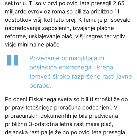
sektorju. Ti so v prvi polovici leta presegli 2,65
milijarde evrov oziroma so bili za približno 11
odstotkov višji kot leto prej. K temu je prispevalo
napredovanje zaposlenih, izvajanje plačne
reforme, usklajevanje plač, višji regres ter vpliv
višje minimalne plače.
Povečanje primanjkljaja ni
posledica enkratnega ukrepa,
temveč široko razpršene rasti javne
porabe.
Po oceni Fiskalnega sveta so bili ti stroški že ob
pripravi letošnjega proračuna podcenjeni. V
proračunskih dokumentih je bila predvidena
približno 3-odstotna letna rast mase plač,
dejanska rast pa je že po polovici leta presegla