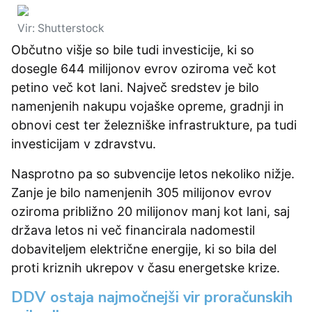
Vir: Shutterstock
Občutno višje so bile tudi investicije, ki so
dosegle 644 milijonov evrov oziroma več kot
petino več kot lani. Največ sredstev je bilo
namenjenih nakupu vojaške opreme, gradnji in
obnovi cest ter železniške infrastrukture, pa tudi
investicijam v zdravstvu.
Nasprotno pa so subvencije letos nekoliko nižje.
Zanje je bilo namenjenih 305 milijonov evrov
oziroma približno 20 milijonov manj kot lani, saj
država letos ni več financirala nadomestil
dobaviteljem električne energije, ki so bila del
proti kriznih ukrepov v času energetske krize.
DDV ostaja najmočnejši vir proračunskih