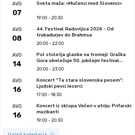
Sveta maša: »Mučenci med Slovenci«
AVG
07
19:00 - 20:30
44. Festival Radovljica 2026 - Od
AVG
trubadurjev do Brahmsa
08
20:00 - 22:00
Pol stoletja glasbe na tromeji: Graška
AVG
Gora obeležuje 50. jubilejni festival
14
narodno-zabavne glasbe
20:00 - 23:00
Koncert "Ta stara slovenska pesem":
AVG
Ljudski pevci Jezerci
16
17:00 - 18:30
Koncert iz sklopa Večeri v atriju: Prifarski
AVG
muzikanti
16
19:00 - 20:30
Ogled koledarja