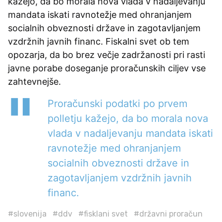
kažejo, da bo morala nova vlada v nadaljevanju
mandata iskati ravnotežje med ohranjanjem
socialnih obveznosti države in zagotavljanjem
vzdržnih javnih financ. Fiskalni svet ob tem
opozarja, da bo brez večje zadržanosti pri rasti
javne porabe doseganje proračunskih ciljev vse
zahtevnejše.
Proračunski podatki po prvem
polletju kažejo, da bo morala nova
vlada v nadaljevanju mandata iskati
ravnotežje med ohranjanjem
socialnih obveznosti države in
zagotavljanjem vzdržnih javnih
financ.
#slovenija
#ddv
#fisklani svet
#državni proračun