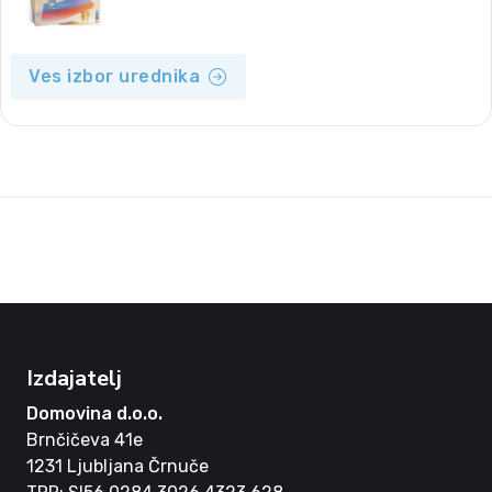
Ves izbor urednika
Izdajatelj
Domovina d.o.o.
Brnčičeva 41e
1231 Ljubljana Črnuče