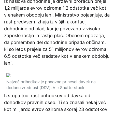
Iz naslova dohodnine je državni proračun prejel
1,2 milijarde evrov oziroma 1,2 odstotka več kot
v enakem obdobju lani. Ministrstvo pojasnjuje, da
rast predvsem izhaja iz višjih akontacij
dohodnine od plač, kar je povezano z visoko
zaposlenostjo in rastjo plač. Obenem opozarja,
da pomemben del dohodnine pripada občinam,
ki so letos prejele za 51 milijonov evrov oziroma
6,5 odstotka več sredstev kot v enakem obdobju
lani.
Največ prihodkov je ponovno prinesel davek na
dodano vrednost (DDV). Vir: Shutterstock
Izstopa tudi rast prihodkov od davka od
dohodkov pravnih oseb. Ti so znašali nekaj več
kot milijardo evrov oziroma skoraj 23 odstotkov