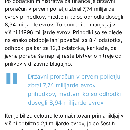
Po podatkih ministrstva za finance je državni
proračun v prvem polletju zbral 7,74 milijarde
evrov prihodkov, medtem ko so odhodki dosegli
8,94 milijarde evrov. To pomeni primanjkljaj v
višini 1,1996 milijarde evrov. Prihodki so se glede
na enako obdobje lani povečali za 8,4 odstotka,
odhodki pa kar za 12,3 odstotka, kar kaže, da
javna poraba še naprej raste bistveno hitreje od
prilivov v državno blagajno.
Državni proračun v prvem polletju
zbral 7,74 milijarde evrov
prihodkov, medtem ko so odhodki
dosegli 8,94 milijarde evrov.
Ker je bil za celotno leto načrtovan primanjkljaj v
višini približno 2,1 milijarde evrov, je po šestih