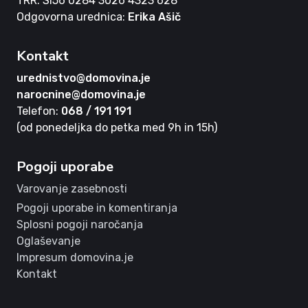
TRR: SI56 0284 3026 4323 628
Odgovorna urednica:
Erika Ašič
Kontakt
urednistvo@domovina.je
narocnine@domovina.je
Telefon:
068 / 191 191
(od ponedeljka do petka med 9h in 15h)
Pogoji uporabe
Varovanje zasebnosti
Pogoji uporabe in komentiranja
Splosni pogoji naročanja
Oglaševanje
Impresum domovina.je
Kontakt