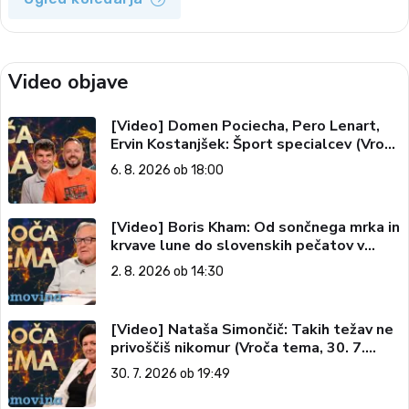
Video objave
[Video] Domen Pociecha, Pero Lenart,
Ervin Kostanjšek: Šport specialcev (Vroča
tema, 6. 8. 2026)
6. 8. 2026 ob 18:00
[Video] Boris Kham: Od sončnega mrka in
krvave lune do slovenskih pečatov v
vesolju (Vroča tema, 2. 8. 2026)
2. 8. 2026 ob 14:30
[Video] Nataša Simončič: Takih težav ne
privoščiš nikomur (Vroča tema, 30. 7.
2026)
30. 7. 2026 ob 19:49