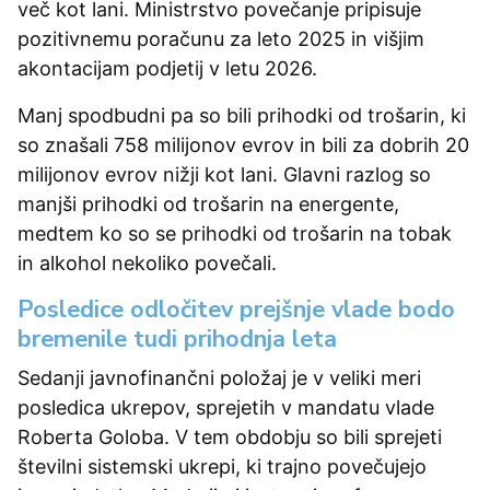
več kot lani. Ministrstvo povečanje pripisuje
pozitivnemu poračunu za leto 2025 in višjim
akontacijam podjetij v letu 2026.
Manj spodbudni pa so bili prihodki od trošarin, ki
so znašali 758 milijonov evrov in bili za dobrih 20
milijonov evrov nižji kot lani. Glavni razlog so
manjši prihodki od trošarin na energente,
medtem ko so se prihodki od trošarin na tobak
in alkohol nekoliko povečali.
Posledice odločitev prejšnje vlade bodo
bremenile tudi prihodnja leta
Sedanji javnofinančni položaj je v veliki meri
posledica ukrepov, sprejetih v mandatu vlade
Roberta Goloba. V tem obdobju so bili sprejeti
številni sistemski ukrepi, ki trajno povečujejo