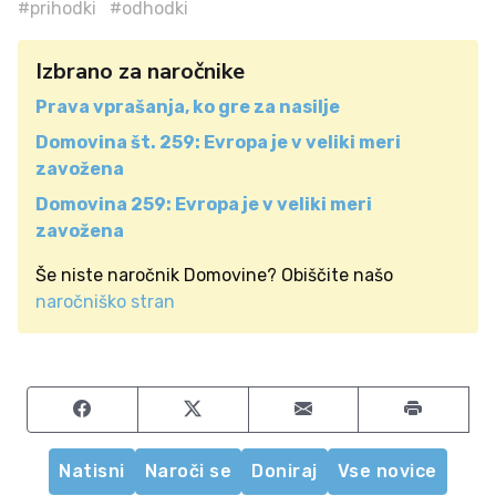
#prihodki
#odhodki
Izbrano za naročnike
Prava vprašanja, ko gre za nasilje
Domovina št. 259: Evropa je v veliki meri
zavožena
Domovina 259: Evropa je v veliki meri
zavožena
Še niste naročnik Domovine? Obiščite našo
naročniško stran
Share on Facebook
Share on Twitter
Share by email
Natisni
Naroči se
Doniraj
Vse novice