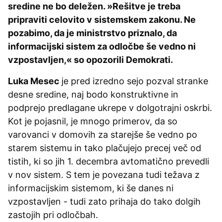
sredine ne bo deležen. »Rešitve je treba
pripraviti celovito v sistemskem zakonu. Ne
pozabimo, da je ministrstvo priznalo, da
informacijski sistem za odločbe še vedno ni
vzpostavljen,« so opozorili Demokrati.
Luka Mesec
je pred izredno sejo pozval stranke
desne sredine, naj bodo konstruktivne in
podprejo predlagane ukrepe v dolgotrajni oskrbi.
Kot je pojasnil, je mnogo primerov, da so
varovanci v domovih za starejše še vedno po
starem sistemu in tako plačujejo precej več od
tistih, ki so jih 1. decembra avtomatično prevedli
v nov sistem. S tem je povezana tudi težava z
informacijskim sistemom, ki še danes ni
vzpostavljen - tudi zato prihaja do tako dolgih
zastojih pri odločbah.