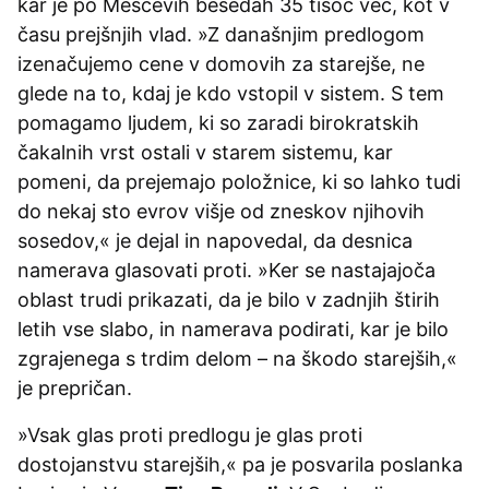
kar je po Meščevih besedah 35 tisoč več, kot v
času prejšnjih vlad. »Z današnjim predlogom
izenačujemo cene v domovih za starejše, ne
glede na to, kdaj je kdo vstopil v sistem. S tem
pomagamo ljudem, ki so zaradi birokratskih
čakalnih vrst ostali v starem sistemu, kar
pomeni, da prejemajo položnice, ki so lahko tudi
do nekaj sto evrov višje od zneskov njihovih
sosedov,« je dejal in napovedal, da desnica
namerava glasovati proti. »Ker se nastajajoča
oblast trudi prikazati, da je bilo v zadnjih štirih
letih vse slabo, in namerava podirati, kar je bilo
zgrajenega s trdim delom – na škodo starejših,«
je prepričan.
»Vsak glas proti predlogu je glas proti
dostojanstvu starejših,« pa je posvarila poslanka