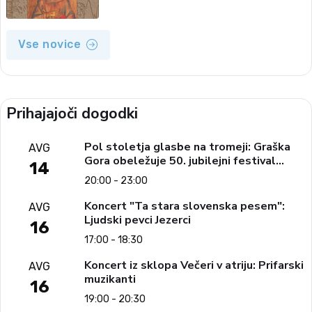
Vse novice
Prihajajoči dogodki
Pol stoletja glasbe na tromeji: Graška
AVG
Gora obeležuje 50. jubilejni festival
14
narodno-zabavne glasbe
20:00 - 23:00
Koncert "Ta stara slovenska pesem":
AVG
Ljudski pevci Jezerci
16
17:00 - 18:30
Koncert iz sklopa Večeri v atriju: Prifarski
AVG
muzikanti
16
19:00 - 20:30