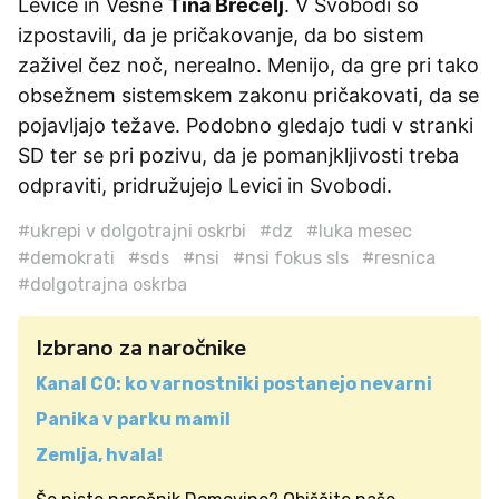
Levice in Vesne
Tina Brecelj
. V Svobodi so
izpostavili, da je pričakovanje, da bo sistem
zaživel čez noč, nerealno. Menijo, da gre pri tako
obsežnem sistemskem zakonu pričakovati, da se
pojavljajo težave. Podobno gledajo tudi v stranki
SD ter se pri pozivu, da je pomanjkljivosti treba
odpraviti, pridružujejo Levici in Svobodi.
#ukrepi v dolgotrajni oskrbi
#dz
#luka mesec
#demokrati
#sds
#nsi
#nsi fokus sls
#resnica
#dolgotrajna oskrba
Izbrano za naročnike
Kanal C0: ko varnostniki postanejo nevarni
Panika v parku mamil
Zemlja, hvala!