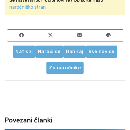
Še niste naročnik Domovine? Obiščite našo
naročniško stran
Share on Facebook
Share on Twitter
Share by email
Natisni
Naroči se
Doniraj
Vse novice
Za naročnike
Povezani članki