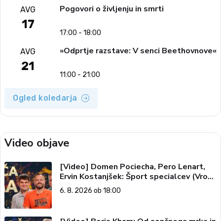
Pogovori o življenju in smrti
AVG
17
17:00 - 18:00
»Odprtje razstave: V senci Beethovnove«
AVG
21
11:00 - 21:00
Ogled koledarja
Video objave
[Video] Domen Pociecha, Pero Lenart,
Ervin Kostanjšek: Šport specialcev (Vroča
tema, 6. 8. 2026)
6. 8. 2026 ob 18:00