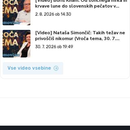
[Video] Boris Kham: Od sončnega mrka in
krvave lune do slovenskih pečatov v
vesolju (Vroča tema, 2. 8. 2026)
2. 8. 2026 ob 14:30
[Video] Nataša Simončič: Takih težav ne
privoščiš nikomur (Vroča tema, 30. 7.
2026)
30. 7. 2026 ob 19:49
Vse video vsebine