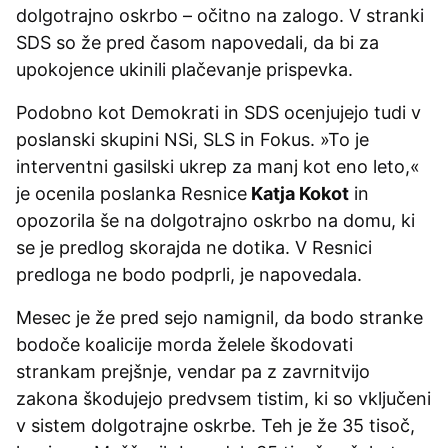
dolgotrajno oskrbo – očitno na zalogo. V stranki
SDS so že pred časom napovedali, da bi za
upokojence ukinili plačevanje prispevka.
Podobno kot Demokrati in SDS ocenjujejo tudi v
poslanski skupini NSi, SLS in Fokus. »To je
interventni gasilski ukrep za manj kot eno leto,«
je ocenila poslanka Resnice
Katja Kokot
in
opozorila še na dolgotrajno oskrbo na domu, ki
se je predlog skorajda ne dotika. V Resnici
predloga ne bodo podprli, je napovedala.
Mesec je že pred sejo namignil, da bodo stranke
bodoče koalicije morda želele škodovati
strankam prejšnje, vendar pa z zavrnitvijo
zakona škodujejo predvsem tistim, ki so vključeni
v sistem dolgotrajne oskrbe. Teh je že 35 tisoč,