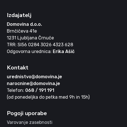
Izdajatelj
Domovina d.o.o.
Brnčičeva 41e
1231 Ljubljana Črnuče
TRR: SI56 0284 3026 4323 628
Odgovorna urednica:
Erika Ašič
Kontakt
urednistvo@domovina.je
narocnine@domovina.je
Telefon:
068 / 191 191
(od ponedeljka do petka med 9h in 15h)
Pogoji uporabe
Varovanje zasebnosti