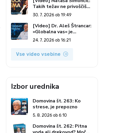
[Video] Nataša Simončič:
Takih težav ne privoščiš
nikomur (Vroča tema, 30.
e
30. 7. 2026 ob 19:49
7. 2026)
[Video] Dr. Aleš Štrancar:
»Globalna vas« je
zatiranje vseh (Odmev
24. 7. 2026 ob 16:21
tedna, 24. 7. 2026)
Vse video vsebine
Izbor urednika
Domovina št. 263: Ko
strese, je prepozno
5. 8. 2026 ob 6:10
Domovina št. 262: Pitna
voda ali drekovod? Moč