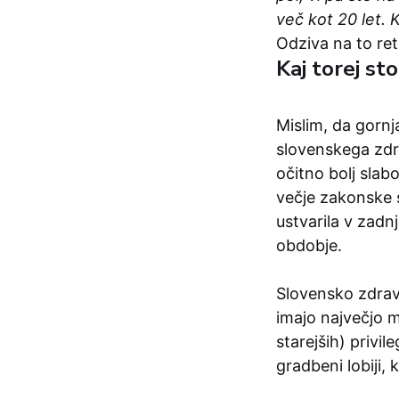
več kot 20 let. 
Odziva na to ret
Kaj torej sto
Mislim, da gorn
slovenskega zdra
očitno bolj slab
večje zakonske 
ustvarila v zadn
obdobje.
Slovensko zdravs
imajo največjo m
starejših) privil
gradbeni lobiji, 