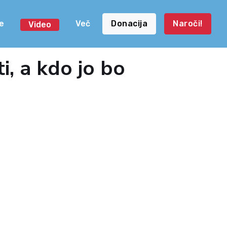
e
Več
Donacija
Naroči!
Video
i, a kdo jo bo