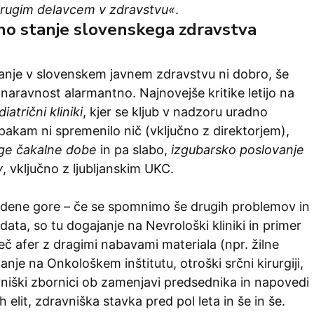
 drugim delavcem v zdravstvu«
.
no stanje slovenskega zdravstva
tanje v slovenskem javnem zdravstvu ni dobro, še
naravnost alarmantno. Najnovejše kritike letijo na
atrični kliniki
, kjer se kljub v nadzoru uradno
akam ni spremenilo nič (vključno z direktorjem),
ge čakalne dobe
in pa slabo,
izgubarsko poslovanje
v
, vključno z ljubljanskim UKC.
 ledene gore – če se spomnimo še drugih problemov in
data, so tu dogajanje na Nevrološki kliniki in primer
č afer z dragimi nabavami materiala (npr. žilne
anje na Onkološkem inštitutu, otroški srčni kirurgiji,
niški zbornici ob zamenjavi predsednika in napovedi
h elit, zdravniška stavka pred pol leta in še in še.