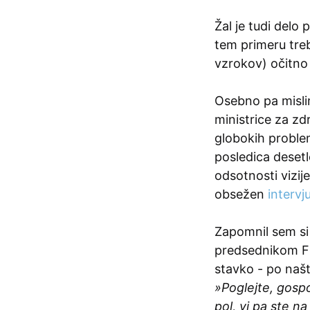
Žal je tudi delo
tem primeru treb
vzrokov) očitno
Osebno pa misli
ministrice za zdr
globokih problem
posledica desetl
odsotnosti vizij
obsežen
intervj
Zapomnil sem si
predsednikom F
stavko - po našte
»Poglejte, gospo
pol, vi pa ste 