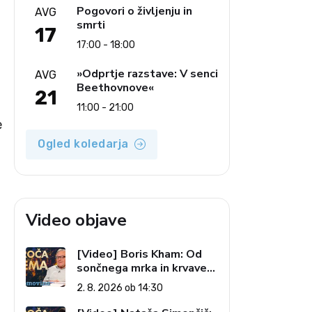
Pogovori o življenju in
AVG
smrti
17
17:00 - 18:00
»Odprtje razstave: V senci
AVG
Beethovnove«
21
11:00 - 21:00
e
Ogled koledarja
Video objave
[Video] Boris Kham: Od
sončnega mrka in krvave
lune do slovenskih
2. 8. 2026 ob 14:30
pečatov v vesolju (Vroča
tema, 2. 8. 2026)