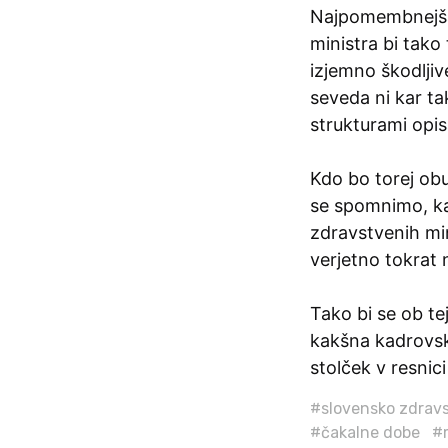
Najpomembnejša
ministra bi tako
izjemno škodlji
seveda ni kar t
strukturami opis
Kdo bo torej obu
se spomnimo, kak
zdravstvenih mi
verjetno tokrat 
Tako bi se ob tej
kakšna kadrovska
stolček v resnici
#slovensko zdrav
#čakalne dobe
#m