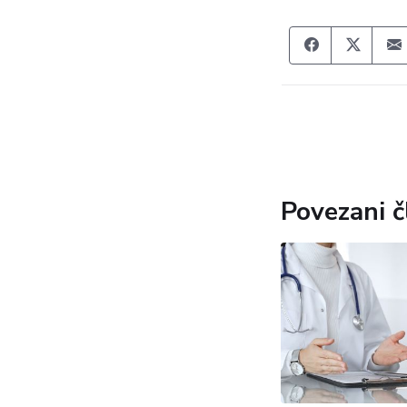
Share on F
Share
Povezani č