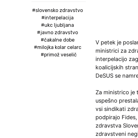
#slovensko zdravstvo
#interpelacija
#ukc ljubljana
#javno zdravstvo
#čakalne dobe
V petek je posla
#milojka kolar celarc
ministrici za zd
#primož veselič
interpelacijo za
koalicijskih str
DeSUS se namreč
Za ministrico je 
uspešno prestala
vsi sindikati zdr
podpirajo Fides,
zdravstva Sloven
zdravstveni negi