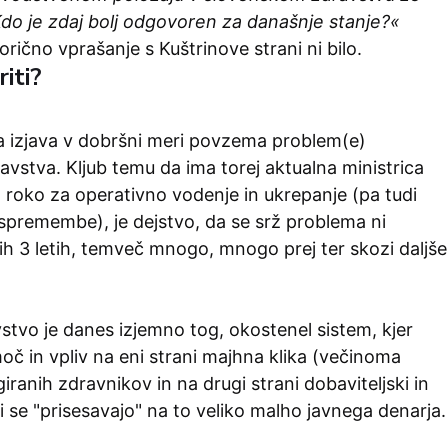
Kdo je zdaj bolj odgovoren za današnje stanje?«
orično vprašanje s Kuštrinove strani ni bilo.
riti?
ja izjava v dobršni meri povzema problem(e)
vstva. Kljub temu da ima torej aktualna ministrica
o roko za operativno vodenje in ukrepanje (pa tudi
spremembe), je dejstvo, da se srž problema ni
jih 3 letih, temveč mnogo, mnogo prej ter skozi daljše
tvo je danes izjemno tog, okostenel sistem, kjer
oč in vpliv na eni strani majhna klika (večinoma
egiranih zdravnikov in na drugi strani dobaviteljski in
ki se "prisesavajo" na to veliko malho javnega denarja.