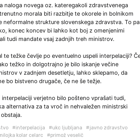
 naloga novega oz. kateregakoli zdravstvenega
 trenutno morala biti razbitje te okorele in bolnikom
ve neformalne strukture slovenskega zdravstva. To pa
ako, konec koncev bi lahko kot boj z omenjenimi
ali tudi mandate vsaj zadnjih treh ministrov.
l te težke čevlje po eventuelno uspeli interpelaciji? Č
o težko in dolgotrajno je bilo iskanje večine
nistrov v zadnjem desetletju, lahko sklepamo, da
ne bo bistveno drugače, če ne še težje.
 interpelaciji verjetno bilo pošteno vprašati tudi,
 alternativa za ta vroč in nehvaležen ministrski
 obstaja.
stvo
#interpelacija
#ukc ljubljana
#javno zdravstvo
ilojka kolar celarc
#primož veselič