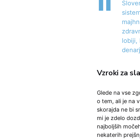
Slove
sistem
majhna
zdravn
lobiji
denarj
Vzroki za sl
Glede na vse zgo
o tem, ali je na
skorajda ne bi s
mi je zdelo dozd
najboljših močeh
nekaterih prejšn