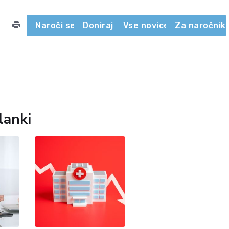
acebook
 on Twitter
Share by email
Naroči se
Doniraj
Vse novice
Za naročnik
lanki