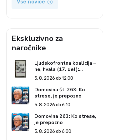
Vse novice
Ekskluzivno za
naročnike
Ljudskofrontna koalicija –
ne, hvala (17. del):
Priprave na sestop z
5. 8. 2026 ob 12:00
oblasti – dvorska
opozicija 6: Gramsci na
Domovina št. 263: Ko
delu: Revija 2000 in
strese, je prepozno
revolucionarna izvotlitev
5. 8. 2026 ob 6:10
krščanstva
Domovina 263: Ko strese,
je prepozno
5. 8. 2026 ob 6:00