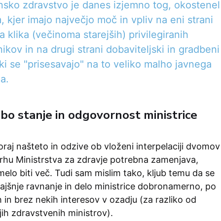
nsko zdravstvo je danes izjemno tog, okostenel
, kjer imajo največjo moč in vpliv na eni strani
 klika (večinoma starejših) privilegiranih
ikov in na drugi strani dobaviteljski in gradbeni
, ki se "prisesavajo" na to veliko malho javnega
a.
abo stanje in odgovornost ministrice
raj našteto in odzive ob vloženi interpelaciji dvomov
 vrhu Ministrstva za zdravje potrebna zamenjava,
melo biti več. Tudi sam mislim tako, kljub temu da se
ajšnje ravnanje in delo ministrice dobronamerno, po
 in brez nekih interesov v ozadju (za razliko od
jih zdravstvenih ministrov).