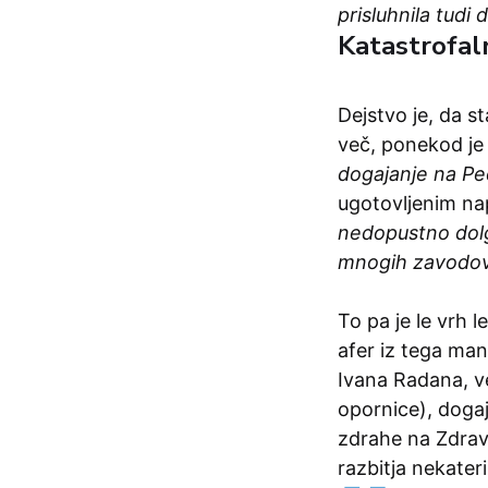
prisluhnila tudi
Katastrofal
Dejstvo je, da s
več, ponekod je 
dogajanje na Pedi
ugotovljenim nap
nedopustno dol
mnogih zavodo
To pa je le vrh
afer iz tega man
Ivana Radana, ve
opornice), dogaj
zdrahe na Zdrav
razbitja nekateri