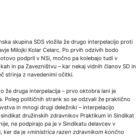
nska skupina SDS vložila že drugo interpelacijo proti
ravje Milojki Kolar Celarc. Po prvih odzivih bodo
gotovo podprli v NSi, močno pa kolebajo tudi v
ankah in pa Zavezništvu – kar nekaj vidnih članov SD in
 strinja z navedenimi očitki.
to že druga interpelacija – prvo oktobra lani je
. Poleg političnih strank so se odzvali že praktično
avstva in mnogi drugi deležniki – interpelacijo
 sindikat družinskih zdravnikov Praktikum in Sindikat
ije, ne podpirajo pa je v Sindikatu delavcev v
, ker da je
»ministrica razen zdravnikom končno