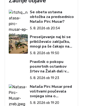
Zadnje objave
Se obeta ustavna
obtožba za predsednico
Natašo Pirc Musar?
5. 8. 2026 ob 20:54
Preseljevanje naj bi se
približevalo zaključku,
mnogi pa še čakajo na
domove
5. 8. 2026 ob 19:50
Pravilnik o pokopu
posmrtnih ostankov
žrtev na Žalah dali v
javno razpravo
5. 8. 2026 ob 19:23
Nataša Pirc Musar pred
volitvami poučevala
svojega sina o
pripenjanju na zadnjem
5. 8. 2026 ob 19:20
sedežu