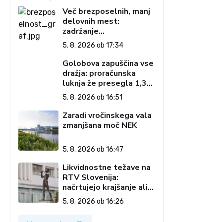
Več brezposelnih, manj
delovnih mest:
zadržanje
interventnega zakona
5. 8. 2026 ob 17:34
podaljšuje negotovost
Golobova zapuščina vse
dražja: proračunska
luknja že presegla 1,3
milijarde evrov
5. 8. 2026 ob 16:51
Zaradi vročinskega vala
zmanjšana moč NEK
5. 8. 2026 ob 16:47
Likvidnostne težave na
RTV Slovenija:
načrtujejo krajšanje ali
ukinitev oddaj in nižji
5. 8. 2026 ob 16:26
doseg vsebin