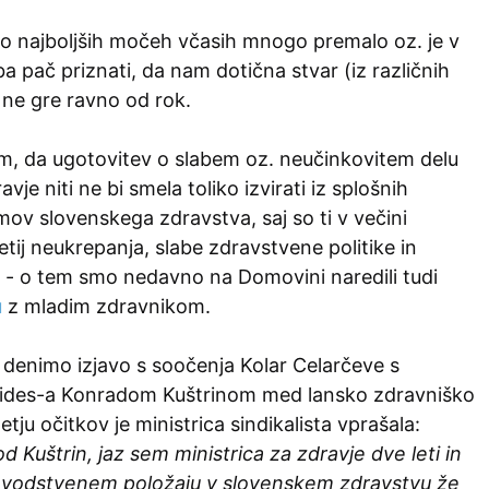
 po najboljših močeh včasih mnogo premalo oz. je v
a pač priznati, da nam dotična stvar (iz različnih
 ne gre ravno od rok.
m, da ugotovitev o slabem oz. neučinkovitem delu
avje niti ne bi smela toliko izvirati iz splošnih
ov slovenskega zdravstva, saj so ti v večini
etij neukrepanja, slabe zdravstvene politike in
e - o tem smo nedavno na Domovini naredili tudi
u
z mladim zdravnikom.
 denimo izjavo s soočenja Kolar Celarčeve s
ides-a Konradom Kuštrinom med lansko zdravniško
tju očitkov je ministrica sindikalista vprašala:
d Kuštrin, jaz sem ministrica za zdravje dve leti in
na vodstvenem položaju v slovenskem zdravstvu že