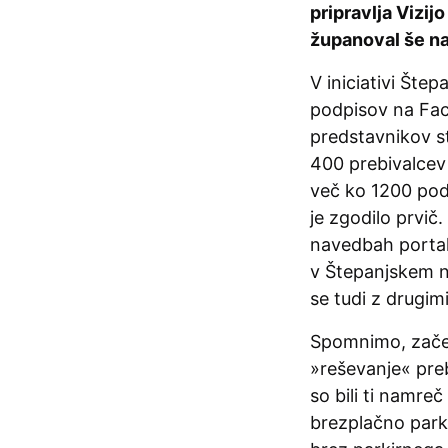
pripravlja Vizi
županoval še na
V iniciativi Šte
podpisov na Fac
predstavnikov st
400 prebivalcev 
več ko 1200 podp
je zgodilo prvič
navedbah portala
v Štepanjskem na
se tudi z drugi
Spomnimo, začelo
»reševanje« pre
so bili ti namre
brezplačno parki