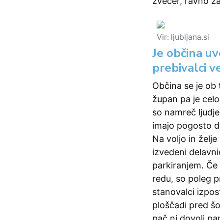
zvečer, ravno zat
Vir: ljubljana.si
Je občina uv
prebivalci 
Občina se je ob t
župan pa je celo
so namreč ljudje
imajo pogosto dv
Na voljo in želje
izvedeni delavni
parkiranjem. Če 
redu, so poleg p
stanovalci izpos
ploščadi pred šo
pač ni dovolj pa