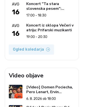
glasbe
Koncert "Ta stara
AVG
slovenska pesem":
16
Ljudski pevci Jezerci
17:00 - 18:30
Koncert iz sklopa Večeri v
AVG
atriju: Prifarski muzikanti
16
19:00 - 20:30
Ogled koledarja
Video objave
[Video] Domen Pociecha,
Pero Lenart, Ervin
Kostanjšek: Šport
6. 8. 2026 ob 18:00
specialcev (Vroča tema, 6.
8. 2026)