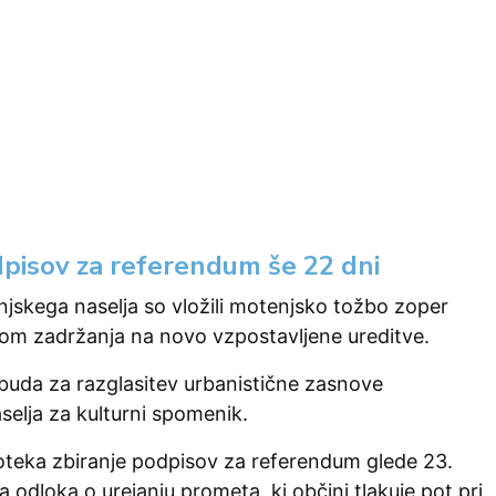
dpisov za referendum še 22 dni
njskega naselja so vložili motenjsko tožbo zoper
m zadržanja na novo vzpostavljene ureditve.
obuda za razglasitev urbanistične zasnove
elja za kulturni spomenik.
oteka zbiranje podpisov za referendum glede 23.
 odloka o urejanju prometa, ki občini tlakuje pot pri