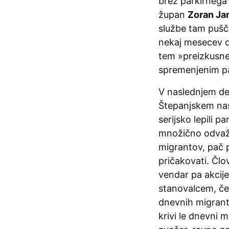
brez parkirnega 
župan
Zoran Ja
službe tam pušča
nekaj mesecev do
tem »preizkusne
spremenjenim pa
V naslednjem dej
Štepanjskem nase
serijsko lepili 
množično odvažal
migrantov, pač p
pričakovati. Člo
vendar pa akcije 
stanovalcem, čepr
dnevnih migranto
krivi le dnevni 