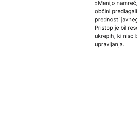
»Menijo namreč, d
občini predlagal
prednosti javne
Pristop je bil re
ukrepih, ki niso 
upravljanja.