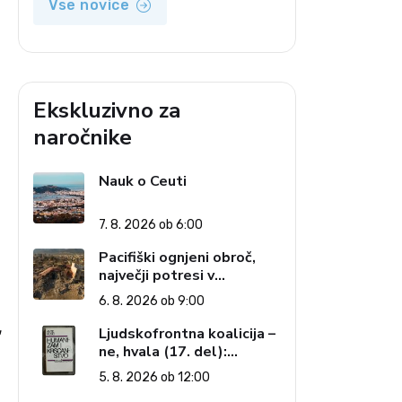
Vse novice
Ekskluzivno za
naročnike
Nauk o Ceuti
7. 8. 2026 ob 6:00
Pacifiški ognjeni obroč,
največji potresi v
zgodovini in cena pozabe
6. 8. 2026 ob 9:00
,
Ljudskofrontna koalicija –
ne, hvala (17. del):
Priprave na sestop z
5. 8. 2026 ob 12:00
oblasti – dvorska