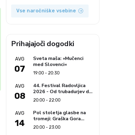
opozicija 6: Gramsci na
delu: Revija 2000 in
Vse naročniške vsebine
revolucionarna izvotlitev
krščanstva
Prihajajoči dogodki
Sveta maša: »Mučenci
AVG
med Slovenci«
07
19:00 - 20:30
44. Festival Radovljica
AVG
2026 - Od trubadurjev do
08
Brahmsa
20:00 - 22:00
Pol stoletja glasbe na
AVG
tromeji: Graška Gora
14
obeležuje 50. jubilejni
20:00 - 23:00
festival narodno-zabavne