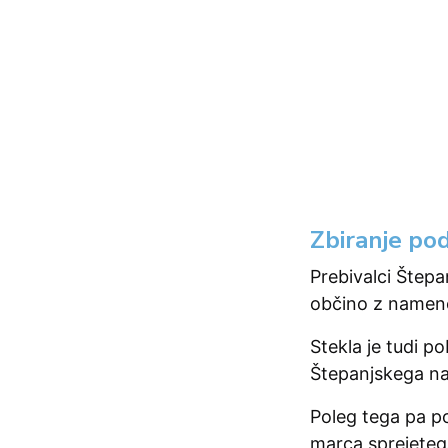
Zbiranje po
Prebivalci Štepa
občino z nameno
Stekla je tudi p
Štepanjskega nas
Poleg tega pa p
marca sprejetega