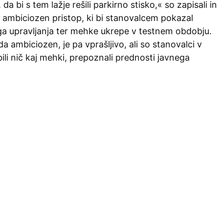
a bi s tem lažje rešili parkirno stisko,« so zapisali in
i ambiciozen pristop, ki bi stanovalcem pokazal
ga upravljanja ter mehke ukrepe v testnem obdobju.
sda ambiciozen, je pa vprašljivo, ali so stanovalci v
bili nič kaj mehki, prepoznali prednosti javnega