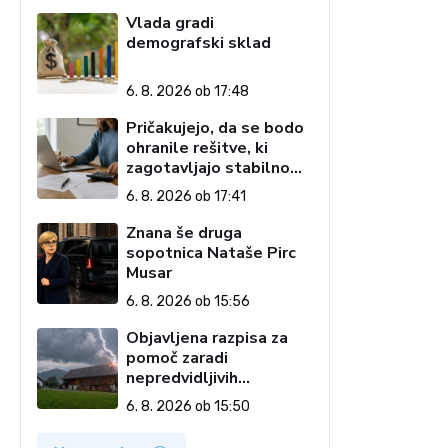
Vlada gradi
demografski sklad
6. 8. 2026 ob 17:48
Pričakujejo, da se bodo
ohranile rešitve, ki
zagotavljajo stabilno
davčno okolje
6. 8. 2026 ob 17:41
Znana še druga
sopotnica Nataše Pirc
Musar
6. 8. 2026 ob 15:56
Objavljena razpisa za
pomoč zaradi
nepredvidljivih
dogodkov na kmetiji
6. 8. 2026 ob 15:50