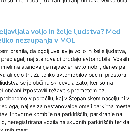
o so imeli redarji ob rani jutranji uri tako veliko dela.
eljavljala voljo in želje ljudstva? Med
veliko nezaupanja v MOL
em branila, da zgolj uveljavlja voljo in želje ljudstva,
 predlagal, naj stanovalci prodajo avtomobile. Včasih
 imeli na stanovanje največ en avtomobil, danes pa
a ali celo tri. Za toliko avtomobilov pač ni prostora.
 ljudstva se je občina sklicevala zato, ker so na
ci občani izpostavili težave s prometom oz.
preberemo v poročilu, kaj v Štepanjskem naselju ni v
redloga, naj se za nestanovalce omeji parkirna mesta
tavili tovorne kombije na parkiriščih, parkiranje na
lo, neregistrirana vozila na skupnih parkiriščih ter da
rkirnih mest.