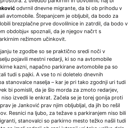
prostora. Z uvedbo parkirnin in dovolilnic naj bi
nković
odvrnil dnevne migrante, da bi ob prihodu v
li avtomobile. Štepanjcem je obljubil, da bodo za
bili brezplačne prve dovolilnice in zatrdil, da bodo v
m obdobju« spoznali, da je njegov načrt s
rkirnim režimom učinkovit.
anju te zgodbe so se praktično sredi noči v
lju pojavili mestni redarji, ki so na avtomobile
parkirne kazni, napačno parkirane avtomobile pa so
i tudi s pajki. A vse to ni doletelo dnevnih
a stanovalce naselja – kar je pri tako zgodnji uri tudi
vek bi pomislil, da je šlo morda za zmoto redarjev,
niso izvedli le enkrat. Začela se je torej gonija proti
av je Janković prav njim obljubljal, da jih bo rešil
v. Resnici na ljubo, za težave s parkiranjem niso bili
migranti, stanovalci so parkirno mesto težko našli tudi