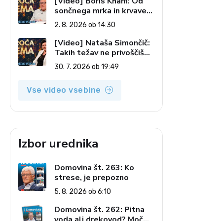
[Video] Boris Kham: Od
sončnega mrka in krvave
lune do slovenskih
2. 8. 2026 ob 14:30
pečatov v vesolju (Vroča
tema, 2. 8. 2026)
[Video] Nataša Simončič:
Takih težav ne privoščiš
nikomur (Vroča tema, 30.
30. 7. 2026 ob 19:49
7. 2026)
Vse video vsebine
Izbor urednika
Domovina št. 263: Ko
strese, je prepozno
5. 8. 2026 ob 6:10
Domovina št. 262: Pitna
voda ali drekovod? Moč