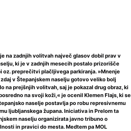
e na zadnjih volitvah največ glasov dobil prav v
elju, ki je v zadnjih mesecih postalo prizorišče
 oz. preprečitvi plačljivega parkiranja. »Mnenje
 zdaj v Štepanjskem naselju gotovo veliko bolj
lo na prejšnjih volitvah, saj je pokazal drug obraz, ki
sredno na svoji koži,« je ocenil Klemen Flajs, ki se
 Štepanjsko naselje postavlja po robu represivnemu
mu ljubljanskega župana. Iniciativa in Prelom ta
njskem naselju organizirata javno tribuno o
ilnosti in pravici do mesta. Medtem pa MOL