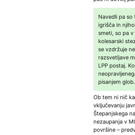
Navedli pa so 
igrišča in njih
smeti, so pa v
kolesarski stez
se vzdržuje ne
razsvetljave m
LPP postaj. Ko
neopravljenega
pisanjem glob.
Ob tem ni nič k
vključevanju jav
Štepanjskega nas
nezaupanja v MO
površine – predv