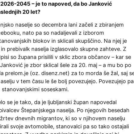
jo 2026-2045 – je to napoved, da bo Janković
slednjih 20 let?
panjsko naselje so decembra lani začeli z zbiranjem
ebooku, nato pa so nadaljevali z izborom
anovanjskih blokov in sklicali skupščino. Na njej je
in prebivalk naselja izglasovalo skupne zahteve. Z
isi so župana prisilili v sklic zbora občanov – kar se
. Janković je zbor sklical šele za 20. maj – a mu bo po
 prelom.je (oz. disenz.net) za to morda še žal, saj s
selju v tem času le še bolj povezujejo. Povezujejo pa
mi stanovanjskimi soseskami.
 se je tako, da je ljubljanski župan napovedal
bivalcev Štepanjskega naselja. Po njegovih besedah
č žrtev dnevnih migrantov, ki so v njihovem naselju
rali svoje avtomobile, stanovalci pa so tako ostajali