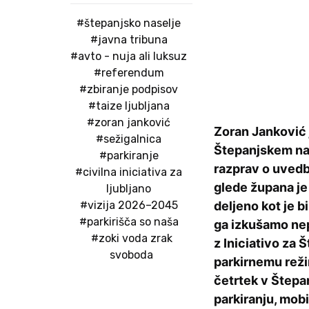
#štepanjsko naselje
#javna tribuna
#avto - nuja ali luksuz
#referendum
#zbiranje podpisov
#taize ljubljana
#zoran janković
Zoran Janković j
#sežigalnica
Štepanjskem nas
#parkiranje
razprav o uvedbi
#civilna iniciativa za
glede župana je
ljubljano
#vizija 2026–2045
deljeno kot je bi
#parkirišča so naša
ga izkušamo nepo
#zoki voda zrak
z Iniciativo za
svoboda
parkirnemu reži
četrtek v Štepa
parkiranju, mob