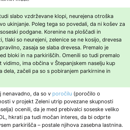
tudi slabo vzdrževane klopi, neurejena otroška
ovo ukinjanje. Poleg tega so povedali, da ni košev za
 soseski podgane. Korenine na ploščadi in
i, tlaki so neurejeni, zelenice se ne kosijo, drevesa
pravilno, zasaja se slaba drevesa. Premalo je
ed bloki in na parkiriščih. Omenili so tudi premalo
t vidimo, ima občina v Štepanjskem naselju kup
 dela, začeli pa so s pobiranjem parkirnine in
aj nenavadno, da so v
poročilu
(poročilo o
nosti v projekt Zeleni utrip povezane skupnosti
elja) ocenili, da je med prebivalci soseske veliko
L, hkrati pa tudi močan interes, da bi odprte
sem parkirišča – postale njihova zasebna lastnina.