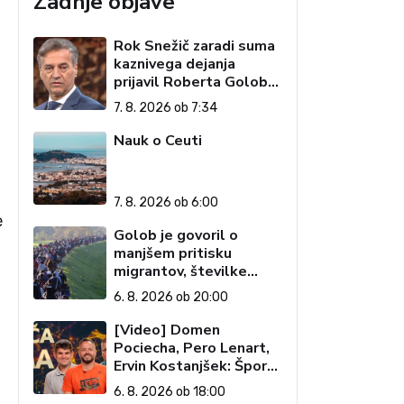
Zadnje objave
Rok Snežič zaradi suma
kaznivega dejanja
prijavil Roberta Goloba
– 'islamofila'
7. 8. 2026 ob 7:34
Nauk o Ceuti
7. 8. 2026 ob 6:00
e
Golob je govoril o
manjšem pritisku
migrantov, številke
govorijo drugače
6. 8. 2026 ob 20:00
[Video] Domen
Pociecha, Pero Lenart,
Ervin Kostanjšek: Šport
specialcev (Vroča tema,
6. 8. 2026 ob 18:00
6. 8. 2026)