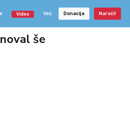
e
Več
Donacija
Naroči!
Video
anoval še