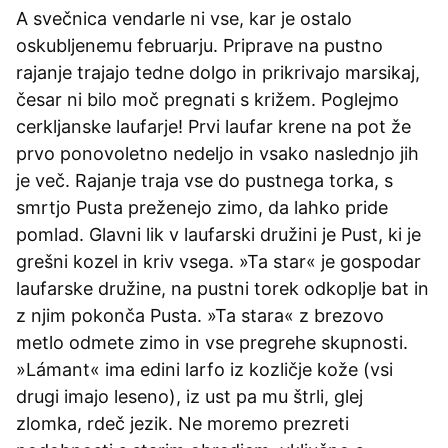
A svečnica vendarle ni vse, kar je ostalo
oskubljenemu februarju. Priprave na pustno
rajanje trajajo tedne dolgo in prikrivajo marsikaj,
česar ni bilo moč pregnati s križem. Poglejmo
cerkljanske laufarje! Prvi laufar krene na pot že
prvo ponovoletno nedeljo in vsako naslednjo jih
je več. Rajanje traja vse do pustnega torka, s
smrtjo Pusta preženejo zimo, da lahko pride
pomlad. Glavni lik v laufarski družini je Pust, ki je
grešni kozel in kriv vsega. »Ta star« je gospodar
laufarske družine, na pustni torek odkoplje bat in
z njim pokonča Pusta. »Ta stara« z brezovo
metlo odmete zimo in vse pregrehe skupnosti.
»Lámant« ima edini larfo iz kozličje kože (vsi
drugi imajo leseno), iz ust pa mu štrli, glej
zlomka, rdeč jezik. Ne moremo prezreti