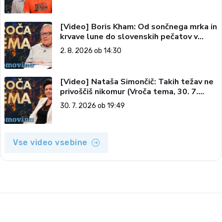
[Video] Boris Kham: Od sončnega mrka in
krvave lune do slovenskih pečatov v
vesolju (Vroča tema, 2. 8. 2026)
2. 8. 2026 ob 14:30
[Video] Nataša Simončič: Takih težav ne
privoščiš nikomur (Vroča tema, 30. 7.
2026)
30. 7. 2026 ob 19:49
Vse video vsebine