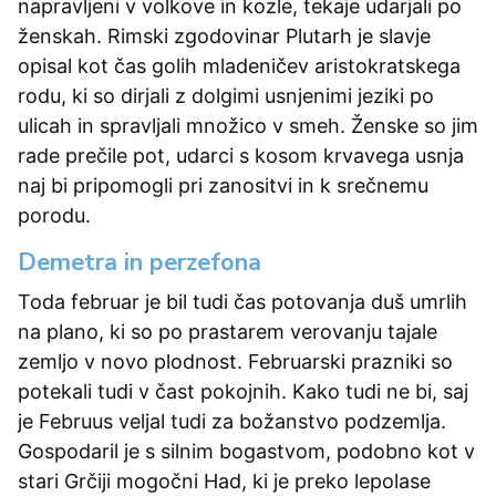
napravljeni v volkove in kozle, tekaje udarjali po
ženskah. Rimski zgodovinar Plutarh je slavje
opisal kot čas golih mladeničev aristokratskega
rodu, ki so dirjali z dolgimi usnjenimi jeziki po
ulicah in spravljali množico v smeh. Ženske so jim
rade prečile pot, udarci s kosom krvavega usnja
naj bi pripomogli pri zanositvi in k srečnemu
porodu.
Demetra in perzefona
Toda februar je bil tudi čas potovanja duš umrlih
na plano, ki so po prastarem verovanju tajale
zemljo v novo plodnost. Februarski prazniki so
potekali tudi v čast pokojnih. Kako tudi ne bi, saj
je Februus veljal tudi za božanstvo podzemlja.
Gospodaril je s silnim bogastvom, podobno kot v
stari Grčiji mogočni Had, ki je preko lepolase