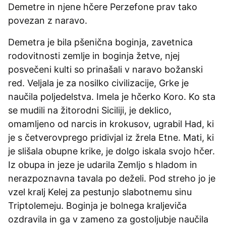
Demetre in njene hčere Perzefone prav tako
povezan z naravo.
Demetra je bila pšenična boginja, zavetnica
rodovitnosti zemlje in boginja žetve, njej
posvečeni kulti so prinašali v naravo božanski
red. Veljala je za nosilko civilizacije, Grke je
naučila poljedelstva. Imela je hčerko Koro. Ko sta
se mudili na žitorodni Siciliji, je deklico,
omamljeno od narcis in krokusov, ugrabil Had, ki
je s četverovprego pridivjal iz žrela Etne. Mati, ki
je slišala obupne krike, je dolgo iskala svojo hčer.
Iz obupa in jeze je udarila Zemljo s hladom in
nerazpoznavna tavala po deželi. Pod streho jo je
vzel kralj Kelej za pestunjo slabotnemu sinu
Triptolemeju. Boginja je bolnega kraljeviča
ozdravila in ga v zameno za gostoljubje naučila