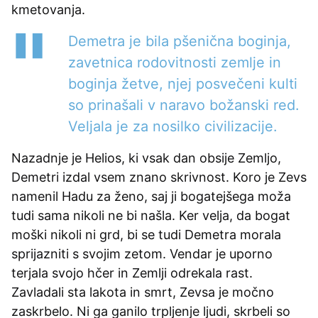
kmetovanja.
Demetra je bila pšenična boginja,
zavetnica rodovitnosti zemlje in
boginja žetve, njej posvečeni kulti
so prinašali v naravo božanski red.
Veljala je za nosilko civilizacije.
Nazadnje je Helios, ki vsak dan obsije Zemljo,
Demetri izdal vsem znano skrivnost. Koro je Zevs
namenil Hadu za ženo, saj ji bogatejšega moža
tudi sama nikoli ne bi našla. Ker velja, da bogat
moški nikoli ni grd, bi se tudi Demetra morala
sprijazniti s svojim zetom. Vendar je uporno
terjala svojo hčer in Zemlji odrekala rast.
Zavladali sta lakota in smrt, Zevsa je močno
zaskrbelo. Ni ga ganilo trpljenje ljudi, skrbeli so