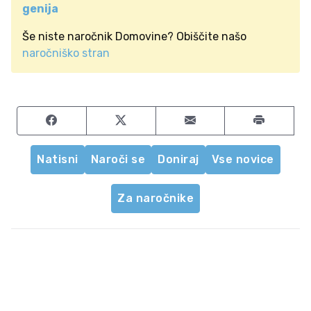
genija
Še niste naročnik Domovine? Obiščite našo
naročniško stran
Share on Facebook
Share on Twitter
Share by email
Natisni
Naroči se
Doniraj
Vse novice
Za naročnike