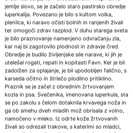
jemlje slovo, se je začelo staro pastirsko obredje
luperkalija. Povezano je bilo s kultom volka,
plenilca, ki naravo očisti bolnih in ranjenih živali
ter omogoči zdrav razplod. V duhu starega sveta
je bilo praznovanje namenjeno odvračanju zla,
kar naj bi zagotovilo plodnost in zdravje čred.
Obredje je budilo življenjske sile narave, ki jih je
utelešal rogati, repati in kopitasti Favn. Ker je bil
zadolžen za oplajanje, je bil upodobljen falično, s
karseda očitno in štrlečo plodilno pritiklino.
Praznik se je začel z obrednim žrtvovanjem
kozla in psa. Svečenika, imenovana luperkula, sta
se po zakolu s čelom dotaknila krvavega noža in
ga ob smehu dveh mladih mož obrisala z volno,
namočeno v mleko. Iz odrte kože žrtvovanih
živali so odrezali trakove, s katerimi so mladci,