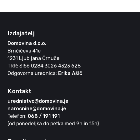
Izdajatelj
Domovina d.o.o.
Brnčičeva 41e
1231 Ljubljana Črnuče
TRR: SI56 0284 3026 4323 628
Odgovorna urednica:
Erika Ašič
Kontakt
urednistvo@domovina.je
narocnine@domovina.je
Telefon:
068 / 191 191
(od ponedeljka do petka med 9h in 15h)