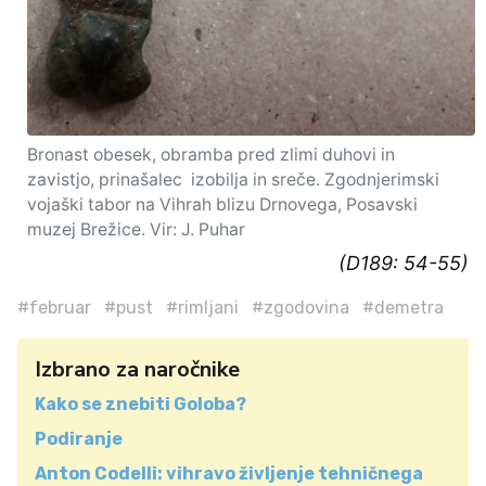
Bronast obesek, obramba pred zlimi duhovi in
zavistjo, prinašalec izobilja in sreče. Zgodnjerimski
vojaški tabor na Vihrah blizu Drnovega, Posavski
muzej Brežice. Vir: J. Puhar
(D189: 54-55)
#februar
#pust
#rimljani
#zgodovina
#demetra
Izbrano za naročnike
Kako se znebiti Goloba?
Podiranje
Anton Codelli: vihravo življenje tehničnega