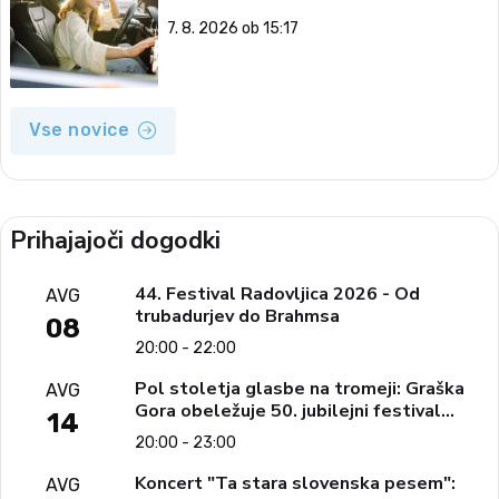
7. 8. 2026 ob 15:17
Vse novice
Prihajajoči dogodki
44. Festival Radovljica 2026 - Od
AVG
trubadurjev do Brahmsa
08
20:00 - 22:00
Pol stoletja glasbe na tromeji: Graška
AVG
Gora obeležuje 50. jubilejni festival
14
narodno-zabavne glasbe
20:00 - 23:00
Koncert "Ta stara slovenska pesem":
AVG