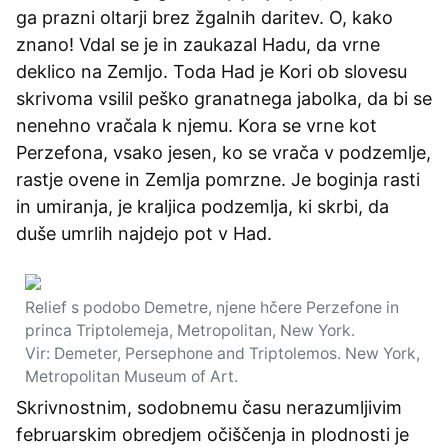
ga prazni oltarji brez žgalnih daritev. O, kako
znano! Vdal se je in zaukazal Hadu, da vrne
deklico na Zemljo. Toda Had je Kori ob slovesu
skrivoma vsilil peško granatnega jabolka, da bi se
nenehno vračala k njemu. Kora se vrne kot
Perzefona, vsako jesen, ko se vrača v podzemlje,
rastje ovene in Zemlja pomrzne. Je boginja rasti
in umiranja, je kraljica podzemlja, ki skrbi, da
duše umrlih najdejo pot v Had.
Relief s podobo Demetre, njene hčere Perzefone in
princa Triptolemeja, Metropolitan, New York.
Vir: Demeter, Persephone and Triptolemos. New York,
Metropolitan Museum of Art.
Skrivnostnim, sodobnemu času nerazumljivim
februarskim obredjem očiščenja in plodnosti je