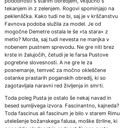
podobnosti s starim obredjem, vključno s
tekanjem in z zelenjem. Rogovi spominjajo na
peklenščka. Kako tudi ne bi, saj je v krščanstvu
Favnova podoba služila za model. Je od
mogočne Demetre ostala le še »ta stara« z
metlo? Morda, saj tudi nevesta ne manjka v
nobenem pustnem sprevodu. Ne gre niti brez
krste in žalujočih, četudi je le farsa Pustove
pogrebne slovesnosti. A ne gre le za
posnemanje, temveč za močno okleščene
ostanke prastarih poganskih obredij, ki so
zagotavljala naravni red življenja in smrti.
Toda poleg Pusta je ostalo še nekaj navad in
besed sumljivega izvora. Fascinantno, kajneda?
Toda fascinus ali fascinum je bilo v starem Rimu
utelešenje božanskega falusa, moške štrline, ki