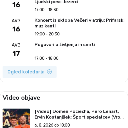
Ljudski pevci Jezerci
16
17:00 - 18:30
Koncert iz sklopa Večeri v atriju: Prifarski
AVG
muzikanti
16
19:00 - 20:30
Pogovori o življenju in smrti
AVG
17
17:00 - 18:00
Ogled koledarja
Video objave
[Video] Domen Pociecha, Pero Lenart,
Ervin Kostanjšek: Šport specialcev (Vroča
tema, 6. 8. 2026)
6. 8. 2026 ob 18:00