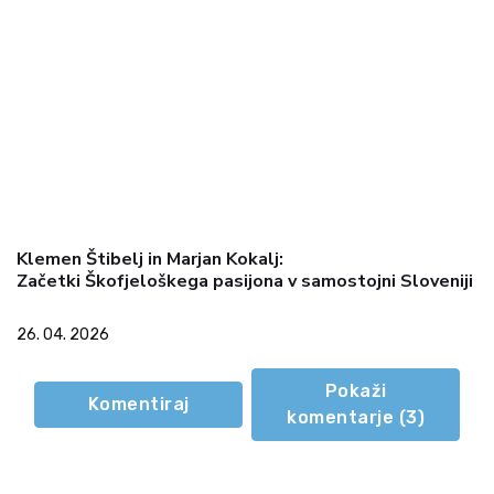
Klemen Štibelj in Marjan Kokalj:
Začetki Škofjeloškega pasijona v samostojni Sloveniji
26. 04. 2026
Pokaži
Komentiraj
komentarje (
3
)