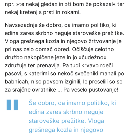
npr. »te nekaj gleda« in »ti bom že pokazal« ter
nekaj kretenj s prsti in rokami.
Navsezadnje še dobro, da imamo politiko, ki
edina zares skrbno neguje staroveške prežitke.
Vloga grešnega kozla in njegovo žrtvovanje je
pri nas zelo domač obred. Očiščuje celotno
družbo nakopičene jeze in jo »čudežno«
združuje ter prenavlja. Pa tudi krvavo rdeči
pasovi, s katerimi so nekoč svečeniki mahali po
babnicah, niso povsem izginili, le preselili so se
za srajčne ovratnike ... Pa veselo pustovanje!
Še dobro, da imamo politiko, ki
edina zares skrbno neguje
staroveške prežitke. Vloga
grešnega kozla in njegovo