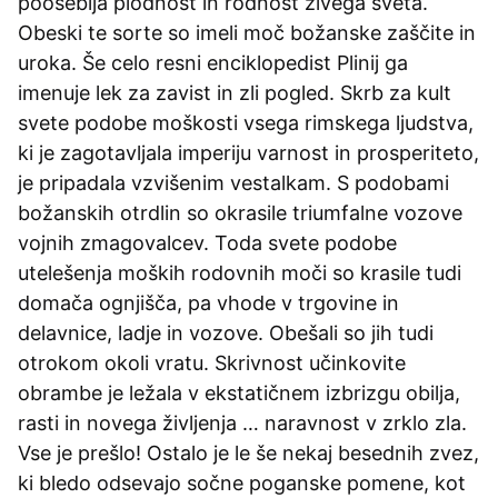
pooseblja plodnost in rodnost živega sveta.
Obeski te sorte so imeli moč božanske zaščite in
uroka. Še celo resni enciklopedist Plinij ga
imenuje lek za zavist in zli pogled. Skrb za kult
svete podobe moškosti vsega rimskega ljudstva,
ki je zagotavljala imperiju varnost in prosperiteto,
je pripadala vzvišenim vestalkam. S podobami
božanskih otrdlin so okrasile triumfalne vozove
vojnih zmagovalcev. Toda svete podobe
utelešenja moških rodovnih moči so krasile tudi
domača ognjišča, pa vhode v trgovine in
delavnice, ladje in vozove. Obešali so jih tudi
otrokom okoli vratu. Skrivnost učinkovite
obrambe je ležala v ekstatičnem izbrizgu obilja,
rasti in novega življenja … naravnost v zrklo zla.
Vse je prešlo! Ostalo je le še nekaj besednih zvez,
ki bledo odsevajo sočne poganske pomene, kot