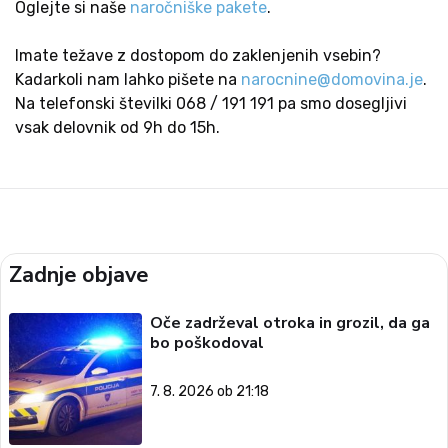
Oglejte si naše
naročniške pakete
.
Imate težave z dostopom do zaklenjenih vsebin?
Kadarkoli nam lahko pišete na
narocnine@domovina.je
.
Na telefonski številki 068 / 191 191 pa smo dosegljivi
vsak delovnik od 9h do 15h.
Zadnje objave
Oče zadrževal otroka in grozil, da ga
bo poškodoval
7. 8. 2026 ob 21:18