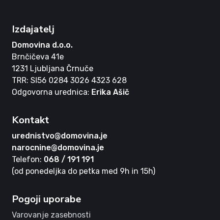
Izdajatelj
Domovina d.o.o.
Brnčičeva 41e
1231 Ljubljana Črnuče
TRR: SI56 0284 3026 4323 628
Odgovorna urednica:
Erika Ašič
Kontakt
urednistvo@domovina.je
narocnine@domovina.je
Telefon:
068 / 191 191
(od ponedeljka do petka med 9h in 15h)
Pogoji uporabe
Varovanje zasebnosti