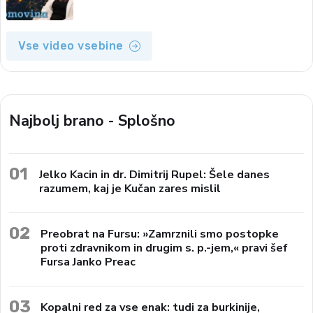
Vse video vsebine
Najbolj brano - Splošno
01
Jelko Kacin in dr. Dimitrij Rupel: Šele danes
razumem, kaj je Kučan zares mislil
02
Preobrat na Fursu: »Zamrznili smo postopke
proti zdravnikom in drugim s. p.-jem,« pravi šef
Fursa Janko Preac
03
Kopalni red za vse enak: tudi za burkinije,