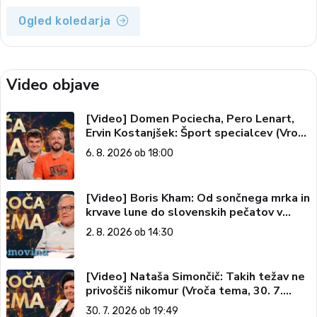
Ogled koledarja
Video objave
[Video] Domen Pociecha, Pero Lenart,
Ervin Kostanjšek: Šport specialcev (Vroča
tema, 6. 8. 2026)
6. 8. 2026 ob 18:00
[Video] Boris Kham: Od sončnega mrka in
krvave lune do slovenskih pečatov v
vesolju (Vroča tema, 2. 8. 2026)
2. 8. 2026 ob 14:30
[Video] Nataša Simončič: Takih težav ne
privoščiš nikomur (Vroča tema, 30. 7.
2026)
30. 7. 2026 ob 19:49