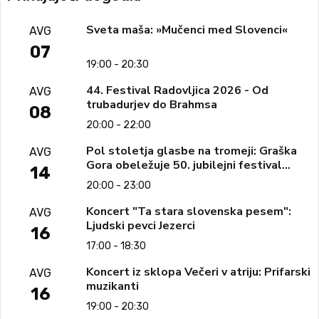
Sveta maša: »Mučenci med Slovenci«
AVG
07
19:00 - 20:30
44. Festival Radovljica 2026 - Od
AVG
trubadurjev do Brahmsa
08
20:00 - 22:00
Pol stoletja glasbe na tromeji: Graška
AVG
Gora obeležuje 50. jubilejni festival
14
narodno-zabavne glasbe
20:00 - 23:00
Koncert "Ta stara slovenska pesem":
AVG
Ljudski pevci Jezerci
16
17:00 - 18:30
Koncert iz sklopa Večeri v atriju: Prifarski
AVG
muzikanti
16
19:00 - 20:30