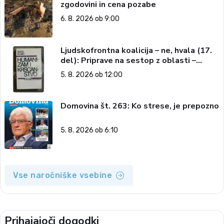
zgodovini in cena pozabe
6. 8. 2026 ob 9:00
Ljudskofrontna koalicija – ne, hvala (17.
del): Priprave na sestop z oblasti –
dvorska opozicija 6: Gramsci na delu:
5. 8. 2026 ob 12:00
Revija 2000 in revolucionarna izvotlitev
krščanstva
Domovina št. 263: Ko strese, je prepozno
5. 8. 2026 ob 6:10
Vse naročniške vsebine
Prihajajoči dogodki