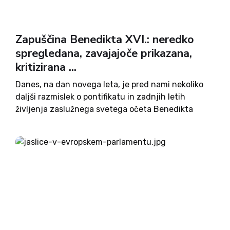
Zapuščina Benedikta XVI.: neredko
spregledana, zavajajoče prikazana,
kritizirana ...
Danes, na dan novega leta, je pred nami nekoliko
daljši razmislek o pontifikatu in zadnjih letih
življenja zaslužnega svetega očeta Benedikta
XVI., ki je k nebeškemu očetu odšel včeraj, 31.
decembra 2022. Izjemno življenjsko pot Josepha
Ratzingerja je težko zajeti...