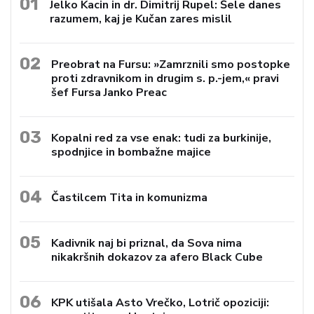
01
Jelko Kacin in dr. Dimitrij Rupel: Šele danes
razumem, kaj je Kučan zares mislil
02
Preobrat na Fursu: »Zamrznili smo postopke
proti zdravnikom in drugim s. p.-jem,« pravi
šef Fursa Janko Preac
03
Kopalni red za vse enak: tudi za burkinije,
spodnjice in bombažne majice
04
Častilcem Tita in komunizma
05
Kadivnik naj bi priznal, da Sova nima
nikakršnih dokazov za afero Black Cube
06
KPK utišala Asto Vrečko, Lotrič opoziciji: