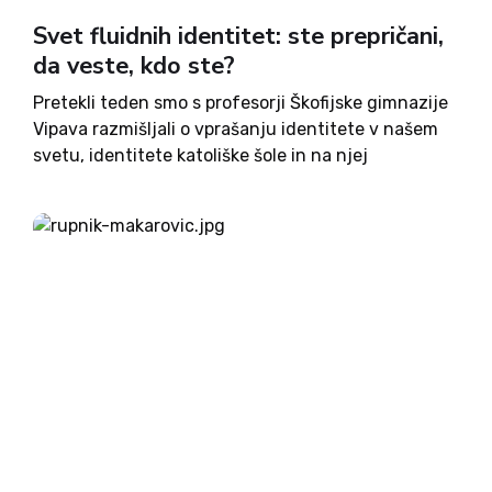
Svet fluidnih identitet: ste prepričani,
da veste, kdo ste?
Pretekli teden smo s profesorji Škofijske gimnazije
Vipava razmišljali o vprašanju identitete v našem
svetu, identitete katoliške šole in na njej
zaposlenih vzgojnih delavcev. Morda bo
predavanje na to temo, ki postaja posebej
aktualna v času pred informativnimi dnevi in...