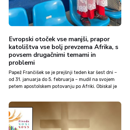
Evropski otoček vse manjši, prapor
katolištva vse bolj prevzema Afrika, s
povsem drugačnimi temami in
problemi
Papež Frančišek se je prejšnji teden kar šest dni –
od 31. januarja do 5. februarja – mudil na svojem
petem apostolskem potovanju po Afriki. Obiskal je
Demokratično republiko Kongo in Južni Sudan.
Potovanje se lepo ujema s papeževo pretežno...