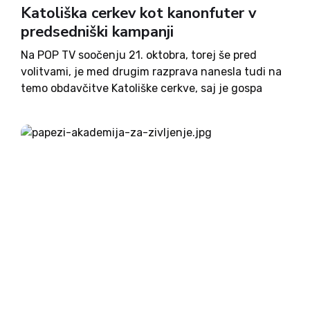
Katoliška cerkev kot kanonfuter v
predsedniški kampanji
Na POP TV soočenju 21. oktobra, torej še pred
volitvami, je med drugim razprava nanesla tudi na
temo obdavčitve Katoliške cerkve, saj je gospa
Nataša Pirc Musar nedavno dejala, da mora biti
Cerkev, če želi biti enakovreden partner v družbi,...