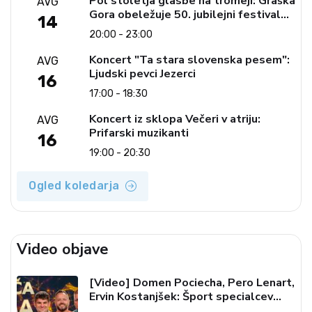
Pol stoletja glasbe na tromeji: Graška
AVG
Gora obeležuje 50. jubilejni festival
14
narodno-zabavne glasbe
20:00 - 23:00
Koncert "Ta stara slovenska pesem":
AVG
Ljudski pevci Jezerci
16
17:00 - 18:30
Koncert iz sklopa Večeri v atriju:
AVG
Prifarski muzikanti
16
19:00 - 20:30
Ogled koledarja
Video objave
[Video] Domen Pociecha, Pero Lenart,
Ervin Kostanjšek: Šport specialcev
(Vroča tema, 6. 8. 2026)