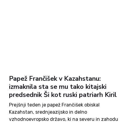
Papež Frančišek v Kazahstanu:
izmaknila sta se mu tako kitajski
predsednik Ši kot ruski patriarh Kiril
Prejšnji teden je papež Frančišek obiskal
Kazahstan, srednjeazijsko in delno
vzhodnoevropsko državo, ki na severu in zahodu
meji na Rusijo, na vzhodu pa na Kitajsko. Je tudi
največja celinska država na svetu, po površini