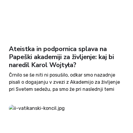
Ateistka in podpornica splava na
Papeški akademiji za življenje: kaj bi
naredil Karol Wojtyła?
Črnilo se še niti ni posušilo, odkar smo nazadnje
pisali o dogajanju v zvezi z Akademijo za življenje
pri Svetem sedežu, pa smo že pri naslednji temi
oziroma škandalu. Prejšnji je bil sicer bolj povezan
z monsinjorjem Vincenzem Paglio, njenim...