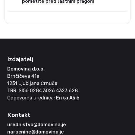
pometite pred lastnim pragom
Izdajatelj
Domovina d.o.o.
Brnčičeva 41e
1231 Ljubljana Črnuče
TRR: SI56 0284 3026 4323 628
Odgovorna urednica:
Erika Ašič
Kontakt
urednistvo@domovina.je
narocnine@domovina.je