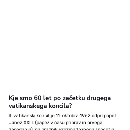
Kje smo 60 let po začetku drugega
vatikanskega koncila?
II. vatikanski koncil je 11. oktobra 1962 odprl papež
Janez XXIII. (papež v času priprav in prvega
zasedanja), na praznik Brezmadežnega spočetja