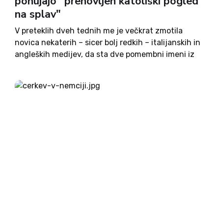
ponujajo "prenovljen katoliški pogled
na splav"
V preteklih dveh tednih me je večkrat zmotila
novica nekaterih – sicer bolj redkih – italijanskih in
angleških medijev, da sta dve pomembni imeni iz
sveta katoliške teologije predlagali nov pogled na
nerojeno človeško življenje in s tem povezan nov...