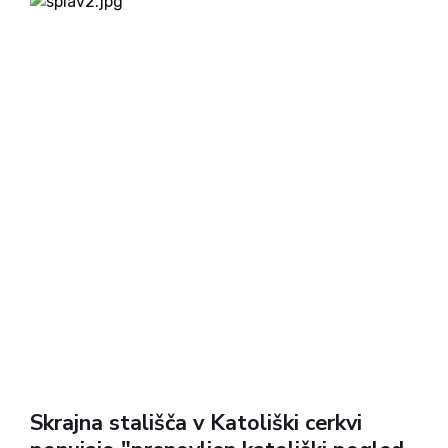
Benjumee vendarle obrodila...
Skrajna stališča v Katoliški cerkvi