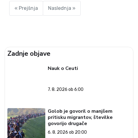
največja in najsevernejša država z muslimansko...
« Prejšnja
Naslednja »
Zadnje objave
Nauk o Ceuti
7. 8. 2026 ob 6:00
Golob je govoril o manjšem
pritisku migrantov, številke
govorijo drugače
6. 8. 2026 ob 20:00