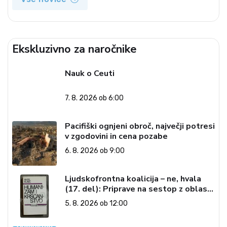
Ekskluzivno za naročnike
Nauk o Ceuti
7. 8. 2026 ob 6:00
Pacifiški ognjeni obroč, največji potresi
v zgodovini in cena pozabe
6. 8. 2026 ob 9:00
Ljudskofrontna koalicija – ne, hvala
(17. del): Priprave na sestop z oblasti
– dvorska opozicija 6: Gramsci na delu:
5. 8. 2026 ob 12:00
Revija 2000 in revolucionarna
izvotlitev krščanstva