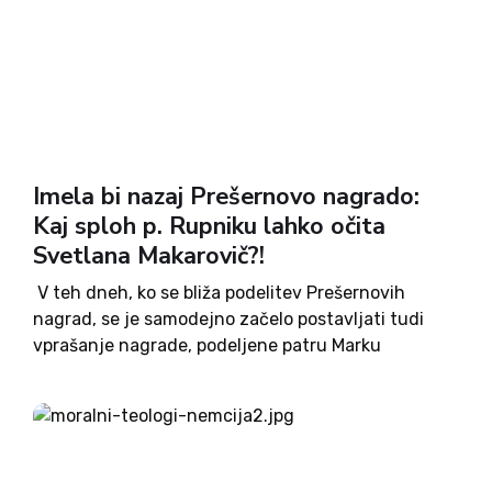
Imela bi nazaj Prešernovo nagrado:
Kaj sploh p. Rupniku lahko očita
Svetlana Makarovič?!
V teh dneh, ko se bliža podelitev Prešernovih
nagrad, se je samodejno začelo postavljati tudi
vprašanje nagrade, podeljene patru Marku
Rupniku leta 2000. Do danes bi večina na to
podelitev verjetno že pozabila, če ne bi takrat
nagrade za...