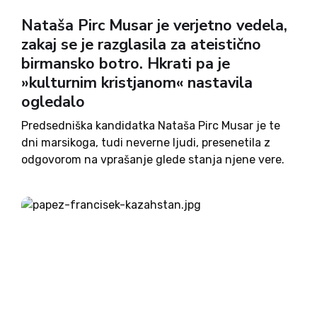
Nataša Pirc Musar je verjetno vedela,
zakaj se je razglasila za ateistično
birmansko botro. Hkrati pa je
»kulturnim kristjanom« nastavila
ogledalo
Predsedniška kandidatka Nataša Pirc Musar je te
dni marsikoga, tudi neverne ljudi, presenetila z
odgovorom na vprašanje glede stanja njene vere.
V odgovoru na novinarjevo vprašanje Ste verni,
religiozni? je odgovorila, da je ateistka, kar je
seveda v našem sekularnem...