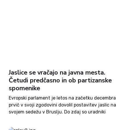
Jaslice se vračajo na javna mesta.
Četudi predčasno in ob partizanske
spomenike
Evropski parlament je letos na začetku decembra
prvič v svoji zgodovini dovolil postavitev jaslic na
svojem sedežu v Bruslju. Do zdaj so uradniki
evropske institucije menili, da je to potencialno
žaljivo. Letos pa so prizadevanja poslanke Isabele