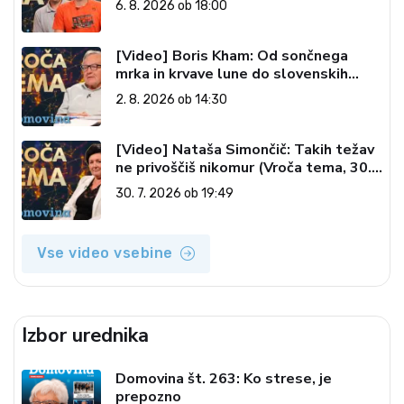
6. 8. 2026 ob 18:00
[Video] Boris Kham: Od sončnega
mrka in krvave lune do slovenskih
pečatov v vesolju (Vroča tema, 2. 8.
2. 8. 2026 ob 14:30
2026)
[Video] Nataša Simončič: Takih težav
ne privoščiš nikomur (Vroča tema, 30.
7. 2026)
30. 7. 2026 ob 19:49
Vse video vsebine
Izbor urednika
Domovina št. 263: Ko strese, je
prepozno