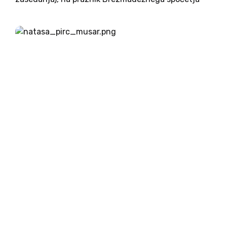
Device Marije pa ga je leta 1965 zaključil papež
Pavel VI. (papež v času zadnjih treh zasedanj po...