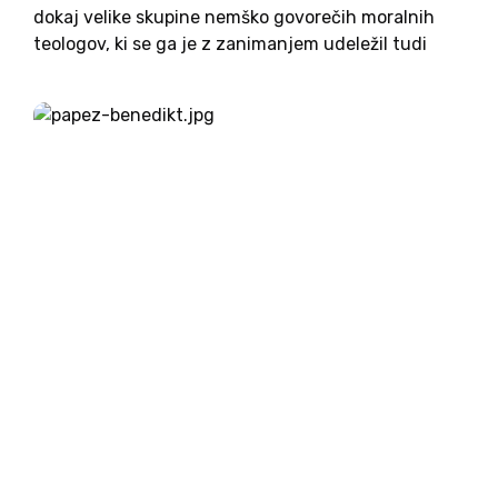
dokaj velike skupine nemško govorečih moralnih
teologov, ki se ga je z zanimanjem udeležil tudi
pisec teh vrstic. Morda bo za bralce nedeljskih
kolumn zanimivo prebrati, s kakšnimi temami se
leta 2023...