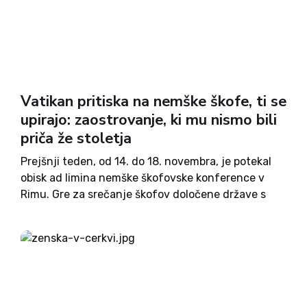
Vatikan pritiska na nemške škofe, ti se
upirajo: zaostrovanje, ki mu nismo bili
priča že stoletja
Prejšnji teden, od 14. do 18. novembra, je potekal
obisk ad limina nemške škofovske konference v
Rimu. Gre za srečanje škofov določene države s
svetim očetom in različnimi vatikanskimi uradi, pri
čemer škofje na tak način v prvi osebi v...