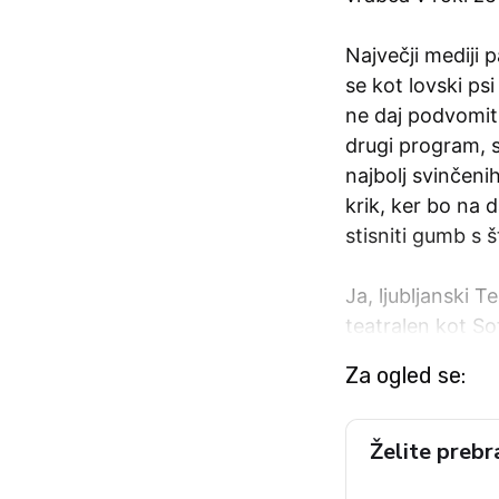
Največji mediji 
se kot lovski psi
ne daj podvomiti
drugi program, s
najbolj svinčenih
krik, ker bo na d
stisniti gumb s š
Ja, ljubljanski T
teatralen kot So
Za ogled se:
Želite prebr