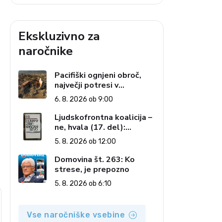
Ekskluzivno za
naročnike
Pacifiški ognjeni obroč,
največji potresi v
zgodovini in cena pozabe
6. 8. 2026 ob 9:00
Ljudskofrontna koalicija –
ne, hvala (17. del):
Priprave na sestop z
5. 8. 2026 ob 12:00
oblasti – dvorska
opozicija 6: Gramsci na
Domovina št. 263: Ko
delu: Revija 2000 in
strese, je prepozno
revolucionarna izvotlitev
5. 8. 2026 ob 6:10
krščanstva
Vse naročniške vsebine