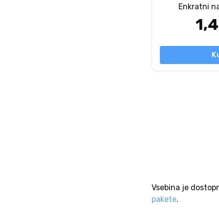
Enkratni n
1,
K
Vsebina je dostop
pakete
.