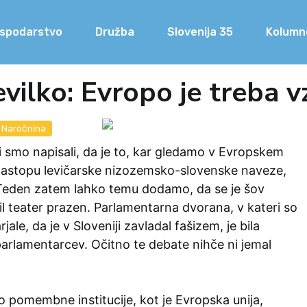
spodarstvo
Družba
Slovenija 35
Kolumn
vilko: Evropo je treba v
Naročnina
lki smo napisali, da je to, kar gledamo v Evropskem
astopu levičarske nizozemsko-slovenske naveze,
Teden zatem lahko temu dodamo, da se je šov
bil teater prazen. Parlamentarna dvorana, v kateri so
jale, da je v Sloveniji zavladal fašizem, je bila
arlamentarcev. Očitno te debate nihče ni jemal
o pomembne institucije, kot je Evropska unija,