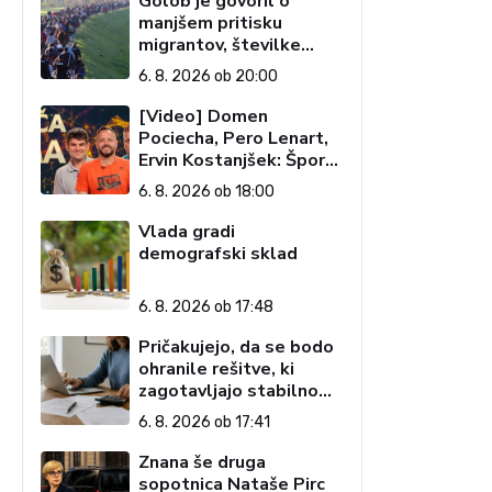
Golob je govoril o
manjšem pritisku
migrantov, številke
govorijo drugače
6. 8. 2026 ob 20:00
[Video] Domen
Pociecha, Pero Lenart,
Ervin Kostanjšek: Šport
specialcev (Vroča tema,
6. 8. 2026 ob 18:00
6. 8. 2026)
Vlada gradi
demografski sklad
6. 8. 2026 ob 17:48
Pričakujejo, da se bodo
ohranile rešitve, ki
zagotavljajo stabilno
davčno okolje
6. 8. 2026 ob 17:41
Znana še druga
sopotnica Nataše Pirc