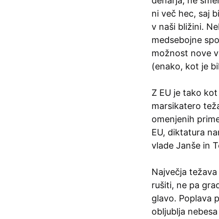
denarja, ne sme
ni več hec, saj 
v naši bližini.
medsebojne spore
možnost nove vo
(enako, kot je b
Z EU je tako kot
marsikatero teža
omenjenih prime
EU, diktatura n
vlade Janše in T
Največja težava
rušiti, ne pa gra
glavo. Poplava pr
obljublja nebesa 