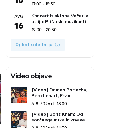
16
Ljudski pevci Jezerci
17:00 - 18:30
Koncert iz sklopa Večeri v
AVG
atriju: Prifarski muzikanti
16
19:00 - 20:30
Ogled koledarja
Video objave
[Video] Domen Pociecha,
Pero Lenart, Ervin
Kostanjšek: Šport
6. 8. 2026 ob 18:00
specialcev (Vroča tema, 6.
8. 2026)
[Video] Boris Kham: Od
sončnega mrka in krvave
lune do slovenskih