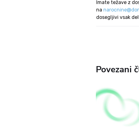
Imate težave z do
na
narocnine@dom
dosegljivi vsak de
Povezani č