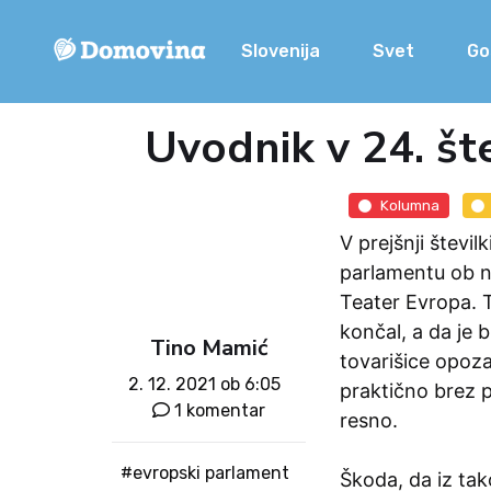
Slovenija
Svet
Go
Uvodnik v 24. šte
Kolumna
V prejšnji števi
parlamentu ob n
Teater Evropa. 
končal, a da je 
Tino Mamić
tovarišice opozar
2. 12. 2021 ob 6:05
praktično brez p
1 komentar
resno.
#evropski parlament
Škoda, da iz tak