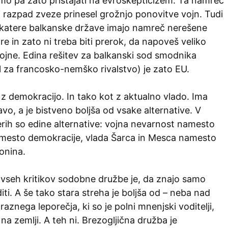
mo pa zato pristajati na evroskepticizem. Ta namreč
bi razpad zveze prinesel grožnjo ponovitve vojn. Tudi
 Nekatere balkanske države imajo namreč nerešene
 in zato ni treba biti prerok, da napoveš veliko
jne. Edina rešitev za balkanski sod smodnika
il za francosko-nemško rivalstvo) je zato EU.
 z demokracijo. In tako kot z aktualno vlado. Ima
vo, a je bistveno boljša od vsake alternative. V
rih so edine alternative: vojna nevarnost namesto
amesto demokracije, vlada Šarca in Mesca namesto
onina.
 vseh kritikov sodobne družbe je, da znajo samo
diti. A še tako stara streha je boljša od – neba nad
aznega leporečja, ki so je polni mnenjski voditelji,
na zemlji. A teh ni. Brezogljična družba je