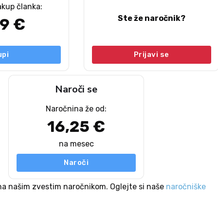
akup članka:
Ste že naročnik?
49 €
upi
Prijavi se
Naroči se
Naročnina že od:
16,25 €
na mesec
Naroči
na našim zvestim naročnikom. Oglejte si naše
naročniške