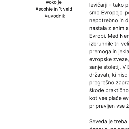
#okolje
levičarji – tako p
#sophie in 't veld
smo Evropejci po
#uvodnik
nepotrebno in dr
nastala z enim 
Evropi. Med Nemč
izbruhnile tri v
premoga in jekla
evropske zveze, k
sanje stoletij. V
državah, ki niso
pregrešno zaprav
škode praktično
kot vse plače ev
pripravljen vse ž
Seveda je treba