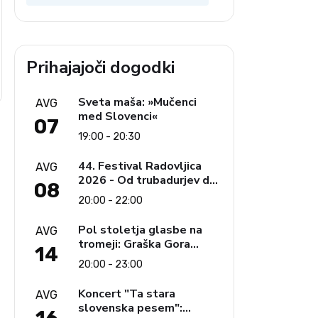
Prihajajoči dogodki
Sveta maša: »Mučenci
AVG
med Slovenci«
07
19:00 - 20:30
44. Festival Radovljica
AVG
2026 - Od trubadurjev do
08
Brahmsa
20:00 - 22:00
Pol stoletja glasbe na
AVG
tromeji: Graška Gora
14
obeležuje 50. jubilejni
20:00 - 23:00
festival narodno-zabavne
glasbe
Koncert "Ta stara
AVG
slovenska pesem":