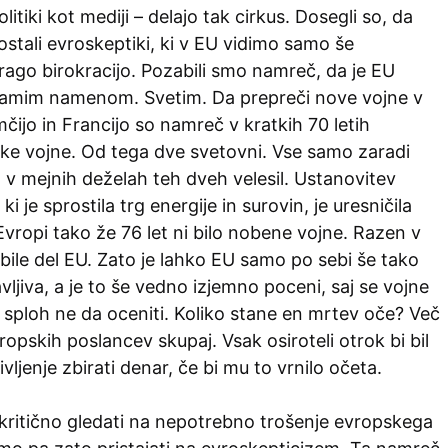
olitiki kot mediji – delajo tak cirkus. Dosegli so, da
stali evroskeptiki, ki v EU vidimo samo še
ago birokracijo. Pozabili smo namreč, da je EU
samim namenom. Svetim. Da prepreči nove vojne v
ijo in Francijo so namreč v kratkih 70 letih
elike vojne. Od tega dve svetovni. Vse samo zaradi
 v mejnih deželah teh dveh velesil. Ustanovitev
i je sprostila trg energije in surovin, je uresničila
 Evropi tako že 76 let ni bilo nobene vojne. Razen v
 bile del EU. Zato je lahko EU samo po sebi še tako
ljiva, a je to še vedno izjemno poceni, saj se vojne
 sploh ne da oceniti. Koliko stane en mrtev oče? Več
ropskih poslancev skupaj. Vsak osiroteli otrok bi bil
ivljenje zbirati denar, če bi mu to vrnilo očeta.
 kritično gledati na nepotrebno trošenje evropskega