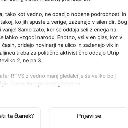
pa, tako kot vedno, ne opazijo nobene podrobnosti in
 takoj, ko jih spuste z verige, zaženejo v silen dir. Bog
 vanje! Samo zato, ker se oddaja seli z enega na
e lahko »zgodi narod«. Enotno, vsi v en glas, kot v
 časih, pridejo novinarji na ulico in zaženejo vik in
aljincu treba za politično aktivistično oddajo Utrip
tevilko 2, ne pa 3.
eater RTVS z vedno manj gledalci je še veliko bolj
fijin Teater Evropa brez gledalcev.
ati ta članek?
Prijavi se