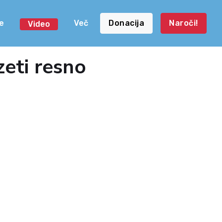
e
Več
Donacija
Naroči!
Video
zeti resno