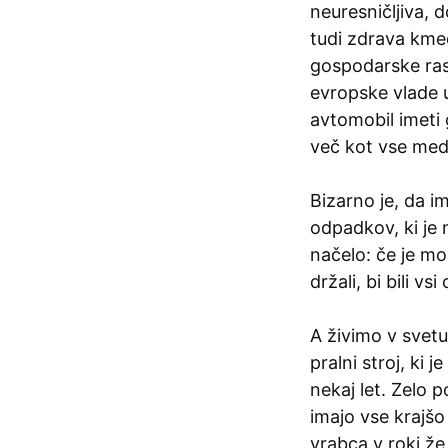
neuresničljiva, 
tudi zdrava kme
gospodarske ras
evropske vlade 
avtomobil imeti g
več kot vse me
Bizarno je, da i
odpadkov, ki je 
načelo: če je mo
držali, bi bili v
A živimo v svetu
pralni stroj, ki 
nekaj let. Zelo 
imajo vse krajšo 
vrabca v roki že 