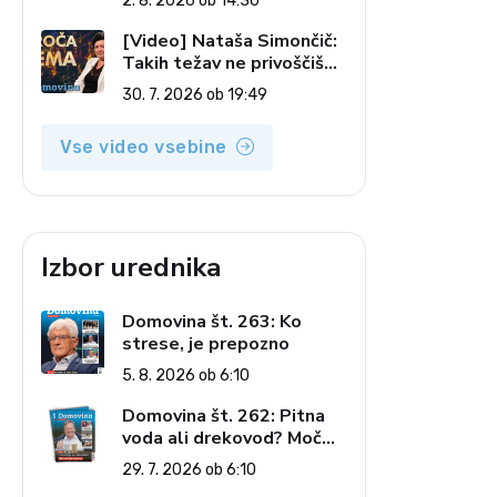
2. 8. 2026 ob 14:30
pečatov v vesolju (Vroča
tema, 2. 8. 2026)
[Video] Nataša Simončič:
Takih težav ne privoščiš
nikomur (Vroča tema, 30.
30. 7. 2026 ob 19:49
7. 2026)
Vse video vsebine
Izbor urednika
Domovina št. 263: Ko
strese, je prepozno
5. 8. 2026 ob 6:10
Domovina št. 262: Pitna
voda ali drekovod? Moč
omrežja interesov
29. 7. 2026 ob 6:10