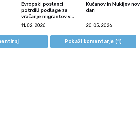
Evropski poslanci
Kučanov in Mukijev nov
potrdili podlage za
dan
vračanje migrantov v
varne tretje države
11. 02. 2026
20. 05. 2026
entiraj
Pokaži komentarje (
1
)