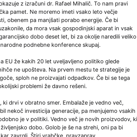
dokazuje z izračuni dr. Rafael Mihalič. To nam pravi
čka pamet. Ne moremo imeti vsako leto večje
ti, obenem pa manjšati porabo energije. Če bi
uzakonile, da mora vsak gospodinjski aparat in vsak
arancijsko dobo deset let, bi za okolje naredili veliko
dnarodne podnebne konference skupaj.
ma EU že kakih 20 let uveljavljeno politiko glede
nihče ne upošteva. Na prvem mestu te strategije je
goče, sploh ne proizvajati odpadkov. Če bi se tega
si okolijski problemi že davno rešeni.
, ki drvi v obratno smer. Embalaže je vedno več,
je bil nekoč investicija generacije, pa menjujemo vsakih
podobno je v politiki. Vedno več je novih proizvodov, k
življenjsko dobo. Golob je še na strehi, oni pa bi
kar zavrgli. Štiri vrabčke, pravzaprav.