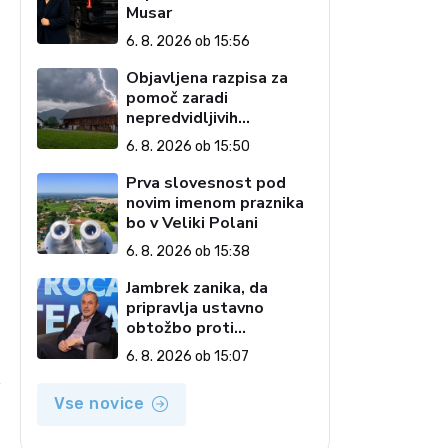
Musar
6. 8. 2026 ob 15:56
Objavljena razpisa za
pomoč zaradi
nepredvidljivih
dogodkov na kmetiji
6. 8. 2026 ob 15:50
Prva slovesnost pod
novim imenom praznika
bo v Veliki Polani
6. 8. 2026 ob 15:38
Jambrek zanika, da
pripravlja ustavno
obtožbo proti
predsednici: To je
6. 8. 2026 ob 15:07
popolnoma neresnična
informacija
i
Vse novice