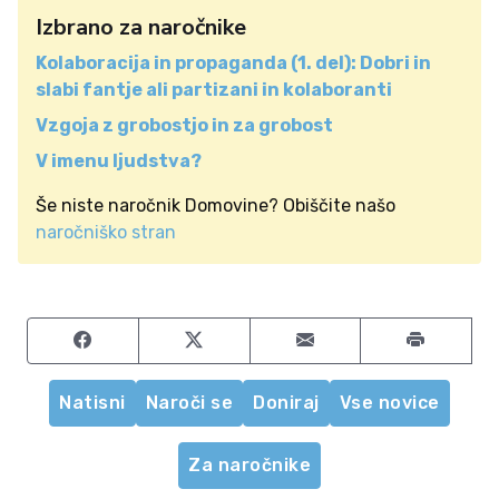
Izbrano za naročnike
Kolaboracija in propaganda (1. del): Dobri in
slabi fantje ali partizani in kolaboranti
Vzgoja z grobostjo in za grobost
V imenu ljudstva?
Še niste naročnik Domovine? Obiščite našo
naročniško stran
Share on Facebook
Share on Twitter
Share by email
Natisni
Naroči se
Doniraj
Vse novice
Za naročnike