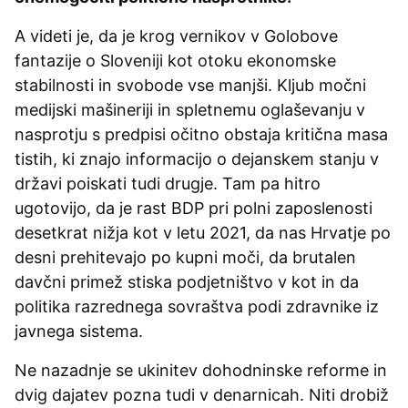
A videti je, da je krog vernikov v Golobove
fantazije o Sloveniji kot otoku ekonomske
stabilnosti in svobode vse manjši. Kljub močni
medijski mašineriji in spletnemu oglaševanju v
nasprotju s predpisi očitno obstaja kritična masa
tistih, ki znajo informacijo o dejanskem stanju v
državi poiskati tudi drugje. Tam pa hitro
ugotovijo, da je rast BDP pri polni zaposlenosti
desetkrat nižja kot v letu 2021, da nas Hrvatje po
desni prehitevajo po kupni moči, da brutalen
davčni primež stiska podjetništvo v kot in da
politika razrednega sovraštva podi zdravnike iz
javnega sistema.
Ne nazadnje se ukinitev dohodninske reforme in
dvig dajatev pozna tudi v denarnicah. Niti drobiž