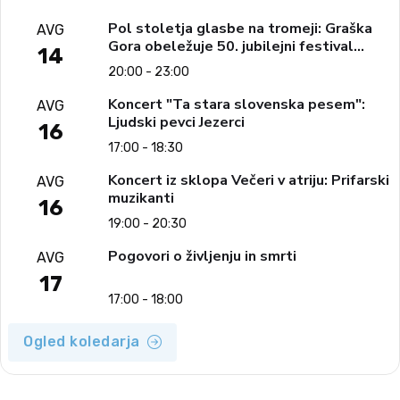
Pol stoletja glasbe na tromeji: Graška
AVG
Gora obeležuje 50. jubilejni festival
14
narodno-zabavne glasbe
20:00 - 23:00
Koncert "Ta stara slovenska pesem":
AVG
Ljudski pevci Jezerci
16
17:00 - 18:30
Koncert iz sklopa Večeri v atriju: Prifarski
AVG
muzikanti
16
19:00 - 20:30
Pogovori o življenju in smrti
AVG
17
17:00 - 18:00
Ogled koledarja