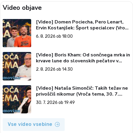
Video objave
[Video] Domen Pociecha, Pero Lenart,
Ervin Kostanjšek: Šport specialcev (Vroča
tema, 6. 8. 2026)
6. 8. 2026 ob 18:00
[Video] Boris Kham: Od sončnega mrka in
krvave lune do slovenskih pečatov v
vesolju (Vroča tema, 2. 8. 2026)
2. 8. 2026 ob 14:30
[Video] Nataša Simončič: Takih težav ne
privoščiš nikomur (Vroča tema, 30. 7.
2026)
30. 7. 2026 ob 19:49
Vse video vsebine