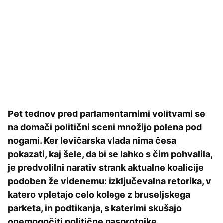
Pet tednov pred parlamentarnimi volitvami se
na domači politični sceni množijo polena pod
nogami. Ker levičarska vlada nima česa
pokazati, kaj šele, da bi se lahko s čim pohvalila,
je predvolilni narativ strank aktualne koalicije
podoben že videnemu: izključevalna retorika, v
katero vpletajo celo kolege z bruseljskega
parketa, in podtikanja, s katerimi skušajo
onemogočiti politične nasprotnike.