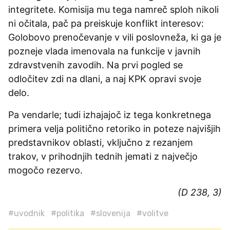
integritete. Komisija mu tega namreč sploh nikoli
ni očitala, pač pa preiskuje konflikt interesov:
Golobovo prenočevanje v vili poslovneža, ki ga je
pozneje vlada imenovala na funkcije v javnih
zdravstvenih zavodih. Na prvi pogled se
odločitev zdi na dlani, a naj KPK opravi svoje
delo.
Pa vendarle; tudi izhajajoč iz tega konkretnega
primera velja politično retoriko in poteze najvišjih
predstavnikov oblasti, vključno z rezanjem
trakov, v prihodnjih tednih jemati z največjo
mogočo rezervo.
(D 238, 3)
#uvodnik
#politika
#slovenija
#volitve