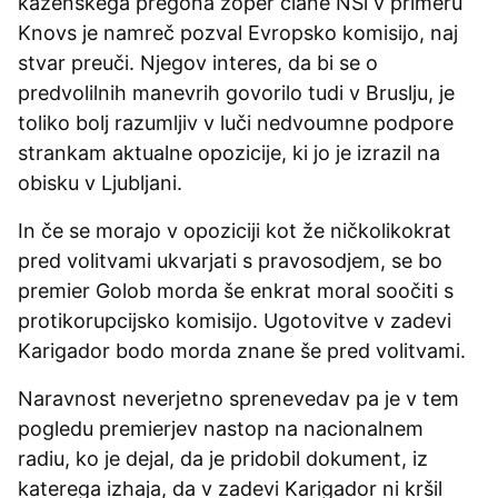
kazenskega pregona zoper člane NSi v primeru
Knovs je namreč pozval Evropsko komisijo, naj
stvar preuči. Njegov interes, da bi se o
predvolilnih manevrih govorilo tudi v Bruslju, je
toliko bolj razumljiv v luči nedvoumne podpore
strankam aktualne opozicije, ki jo je izrazil na
obisku v Ljubljani.
In če se morajo v opoziciji kot že ničkolikokrat
pred volitvami ukvarjati s pravosodjem, se bo
premier Golob morda še enkrat moral soočiti s
protikorupcijsko komisijo. Ugotovitve v zadevi
Karigador bodo morda znane še pred volitvami.
Naravnost neverjetno sprenevedav pa je v tem
pogledu premierjev nastop na nacionalnem
radiu, ko je dejal, da je pridobil dokument, iz
katerega izhaja, da v zadevi Karigador ni kršil