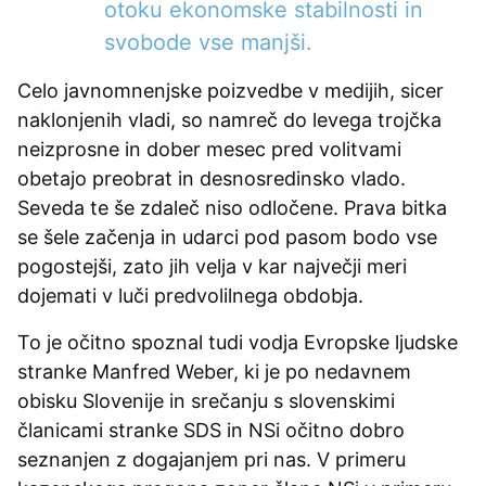
otoku ekonomske stabilnosti in
svobode vse manjši.
Celo javnomnenjske poizvedbe v medijih, sicer
naklonjenih vladi, so namreč do levega trojčka
neizprosne in dober mesec pred volitvami
obetajo preobrat in desnosredinsko vlado.
Seveda te še zdaleč niso odločene. Prava bitka
se šele začenja in udarci pod pasom bodo vse
pogostejši, zato jih velja v kar največji meri
dojemati v luči predvolilnega obdobja.
To je očitno spoznal tudi vodja Evropske ljudske
stranke Manfred Weber, ki je po nedavnem
obisku Slovenije in srečanju s slovenskimi
članicami stranke SDS in NSi očitno dobro
seznanjen z dogajanjem pri nas. V primeru