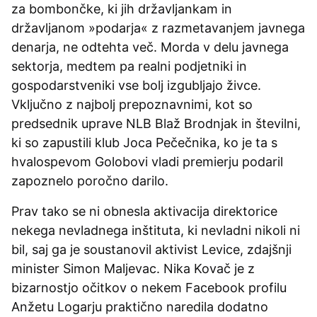
za bombončke, ki jih državljankam in
državljanom »podarja« z razmetavanjem javnega
denarja, ne odtehta več. Morda v delu javnega
sektorja, medtem pa realni podjetniki in
gospodarstveniki vse bolj izgubljajo živce.
Vključno z najbolj prepoznavnimi, kot so
predsednik uprave NLB Blaž Brodnjak in številni,
ki so zapustili klub Joca Pečečnika, ko je ta s
hvalospevom Golobovi vladi premierju podaril
zapoznelo poročno darilo.
Prav tako se ni obnesla aktivacija direktorice
nekega nevladnega inštituta, ki nevladni nikoli ni
bil, saj ga je soustanovil aktivist Levice, zdajšnji
minister Simon Maljevac. Nika Kovač je z
bizarnostjo očitkov o nekem Facebook profilu
Anžetu Logarju praktično naredila dodatno