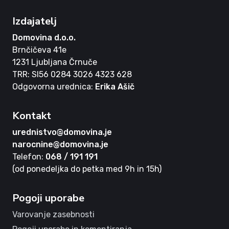
Izdajatelj
Domovina d.o.o.
Brnčičeva 41e
1231 Ljubljana Črnuče
TRR: SI56 0284 3026 4323 628
Odgovorna urednica:
Erika Ašič
Kontakt
urednistvo@domovina.je
narocnine@domovina.je
Telefon:
068 / 191 191
(od ponedeljka do petka med 9h in 15h)
Pogoji uporabe
Varovanje zasebnosti