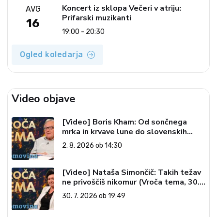
Koncert iz sklopa Večeri v atriju:
AVG
Prifarski muzikanti
16
19:00 - 20:30
Ogled koledarja
Video objave
[Video] Boris Kham: Od sončnega
mrka in krvave lune do slovenskih
pečatov v vesolju (Vroča tema, 2. 8.
2. 8. 2026 ob 14:30
2026)
[Video] Nataša Simončič: Takih težav
ne privoščiš nikomur (Vroča tema, 30.
7. 2026)
30. 7. 2026 ob 19:49