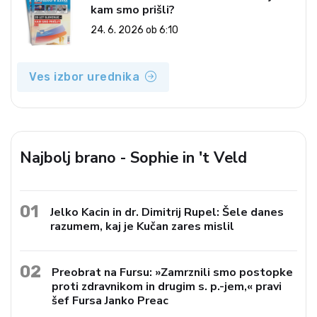
kam smo prišli?
24. 6. 2026 ob 6:10
Ves izbor urednika
Najbolj brano - Sophie in 't Veld
01
Jelko Kacin in dr. Dimitrij Rupel: Šele danes
razumem, kaj je Kučan zares mislil
02
Preobrat na Fursu: »Zamrznili smo postopke
proti zdravnikom in drugim s. p.-jem,« pravi
šef Fursa Janko Preac