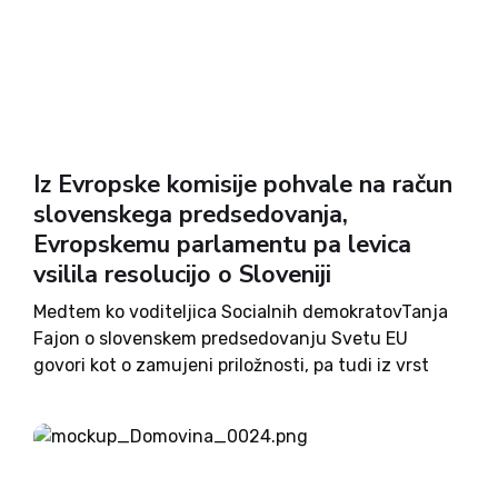
Iz Evropske komisije pohvale na račun
slovenskega predsedovanja,
Evropskemu parlamentu pa levica
vsilila resolucijo o Sloveniji
Medtem ko voditeljica Socialnih demokratovTanja
Fajon o slovenskem predsedovanju Svetu EU
govori kot o zamujeni priložnosti, pa tudi iz vrst
njenih strankarskih kolegov na račun Slovenije
letijo pohvale. Potem ko je slovensko
predsedovanje Svetu Evropske unije javno že
hvalil podpredsednik...