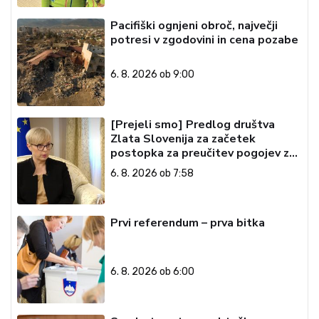
Pacifiški ognjeni obroč, največji
potresi v zgodovini in cena pozabe
6. 8. 2026 ob 9:00
[Prejeli smo] Predlog društva
Zlata Slovenija za začetek
postopka za preučitev pogojev za
ustavno obtožbo predsednice
6. 8. 2026 ob 7:58
Republike Slovenije
Prvi referendum – prva bitka
6. 8. 2026 ob 6:00