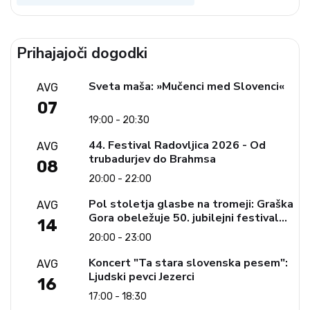
Prihajajoči dogodki
Sveta maša: »Mučenci med Slovenci«
AVG
07
19:00 - 20:30
44. Festival Radovljica 2026 - Od
AVG
trubadurjev do Brahmsa
08
20:00 - 22:00
Pol stoletja glasbe na tromeji: Graška
AVG
Gora obeležuje 50. jubilejni festival
14
narodno-zabavne glasbe
20:00 - 23:00
Koncert "Ta stara slovenska pesem":
AVG
Ljudski pevci Jezerci
16
17:00 - 18:30