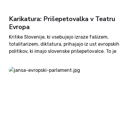
Karikatura: Prišepetovalka v Teatru
Evropa
Kritike Slovenije, ki vsebujejo izraze fašizem,
totalitarizem, diktatura, prihajajo iz ust evropskih
politikov, ki imajo slovenske prišepetovalce. To je
razkril dokument, ki ga je objavila poslanka
Romana Tomc. Gre torej za teater, v katerem
nastopajoči na odru igrajo politične
strokovnjake....