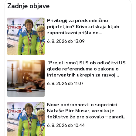
Zadnje objave
Privilegij za predsedničino
prijateljico? Krivolutskaja kljub
zaporni kazni prišla do
državljanstva
6. 8. 2026 ob 13:09
[Prejeli smo] SLS ob odločitvi US
glede referenduma o zakonu o
interventnih ukrepih za razvoj
Slovenije
6. 8. 2026 ob 11:07
Nove podrobnosti o sopotnici
Nataše Pirc Musar, voznika je
tožilstvo že preiskovalo – zaradi
trgovine z drogami
6. 8. 2026 ob 10:44