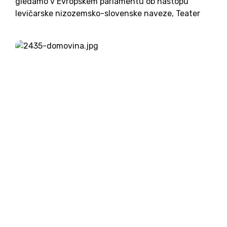
gledamo v Evropskem parlamentu ob nastopu
levičarske nizozemsko-slovenske naveze, Teater
Evropa. Teden zatem lahko temu dodamo, da se je
šov končal, a da je bil teater prazen.
Parlamentarna dvorana, v kateri...