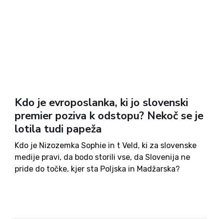
Kdo je evroposlanka, ki jo slovenski
premier poziva k odstopu? Nekoč se je
lotila tudi papeža
Kdo je Nizozemka Sophie in t Veld, ki za slovenske
medije pravi, da bodo storili vse, da Slovenija ne
pride do točke, kjer sta Poljska in Madžarska?
Potem, ko z izgovorom na tehnične težave
slovenskemu premierju Janezu Janši, ki se...