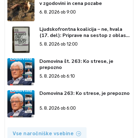
v zgodovini in cena pozabe
6. 8. 2026 ob 9:00
Ljudskofrontna koalicija – ne, hvala
(17. del): Priprave na sestop z oblasti
– dvorska opozicija 6: Gramsci na delu:
5. 8. 2026 ob 12:00
Revija 2000 in revolucionarna
izvotlitev krščanstva
Domovina št. 263: Ko strese, je
prepozno
5. 8. 2026 ob 6:10
Domovina 263: Ko strese, je prepozno
5. 8. 2026 ob 6:00
Vse naročniške vsebine