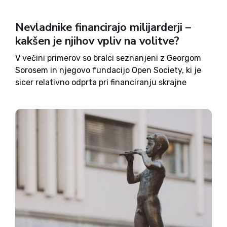
Nevladnike financirajo milijarderji –
kakšen je njihov vpliv na volitve?
V večini primerov so bralci seznanjeni z Georgom
Sorosem in njegovo fundacijo Open Society, ki je
sicer relativno odprta pri financiranju skrajne
levice ali celo levih ekstremistov kot so antife.
Toda v ozadju sta še dva milijarderja s svojimi
fundacijami,...