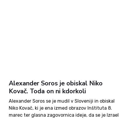
Alexander Soros je obiskal Niko
Kovač. Toda on ni kdorkoli
Alexander Soros se je mudil v Sloveniji in obiskal
Niko Kovač, ki je ena izmed obrazov Inštituta 8.
marec ter glasna zagovornica ideje, da se je Izrael
vmešal v slovenske volitve. Naravnost cinično je,
da Kovačeva, ki je obraz nevladne...