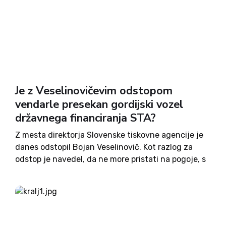
Je z Veselinovičevim odstopom
vendarle presekan gordijski vozel
državnega financiranja STA?
Z mesta direktorja Slovenske tiskovne agencije je
danes odstopil Bojan Veselinovič. Kot razlog za
odstop je navedel, da ne more pristati na pogoje, s
katerimi predstavnik vlade izsiljuje plačilo za
javno službo. Slednjega ni že 273 dni, a razlog za...