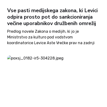
Vse pasti medijskega zakona, ki Levici
odpira prosto pot do sankcioniranja
večine uporabnikov družbenih omrežij
Predlog novele Zakona o medijih, ki jo je
Ministrstvo za kulturo pod vodstvom
koordinatorice Levice Aste Vrečke prav na zadnji
dan leta 2024 poslalo v državni zbor, že ves teden
razburja slovensko javnost, saj kljub nekaterim
kozmetičnim popravkom v svoji...