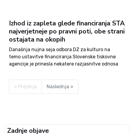
Izhod iz zapleta glede financiranja STA
najverjetneje po pravni poti, obe strani
ostajata na okopih
Današnja nujna seja odbora DZ za kulturo na
temo ustavitve financiranja Slovenske tiskovne
agencije je prinesla nekatere razjasnitve odnosa
med Uradom vlade za komuniciranje (Ukom) in
STA, pa tudi pojasnila o delovanju STA. Kot kaže
glede na povedano na prvem...
« Prejšnja
Naslednja »
Zadnje objave