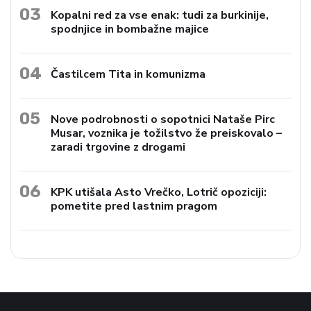
03
Kopalni red za vse enak: tudi za burkinije,
spodnjice in bombažne majice
04
Častilcem Tita in komunizma
05
Nove podrobnosti o sopotnici Nataše Pirc
Musar, voznika je tožilstvo že preiskovalo –
zaradi trgovine z drogami
06
KPK utišala Asto Vrečko, Lotrič opoziciji:
pometite pred lastnim pragom