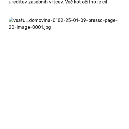
ureditev zasebnih vrtcev. Več kot očitno je cilj
dolgoročno onemogočanje delovanja zasebnih
vrtcev, ki bo za posledico nosilo zapiranje le teh,«
so že marca opozarjali v...