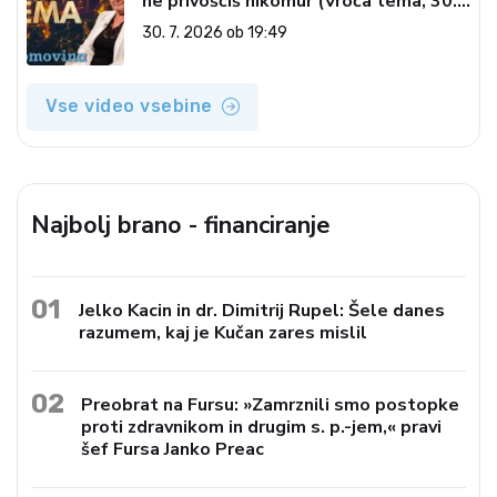
ne privoščiš nikomur (Vroča tema, 30.
7. 2026)
30. 7. 2026 ob 19:49
Vse video vsebine
Najbolj brano - financiranje
01
Jelko Kacin in dr. Dimitrij Rupel: Šele danes
razumem, kaj je Kučan zares mislil
02
Preobrat na Fursu: »Zamrznili smo postopke
proti zdravnikom in drugim s. p.-jem,« pravi
šef Fursa Janko Preac