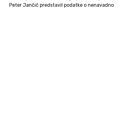
Peter Jančič predstavil podatke o nenavadno
visokih prilivih dveh nevladnih organizacij,
povezanih z Niko Kovač. Zavod 8. marec in
organizacija My Voice, My Choice sta v...