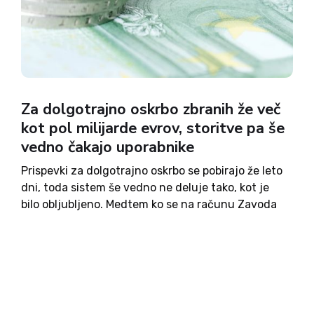
Za dolgotrajno oskrbo zbranih že več
kot pol milijarde evrov, storitve pa še
vedno čakajo uporabnike
Prispevki za dolgotrajno oskrbo se pobirajo že leto
dni, toda sistem še vedno ne deluje tako, kot je
bilo obljubljeno. Medtem ko se na računu Zavoda
za zdravstveno zavarovanje Slovenije kopiči več
sto milijonov evrov, številni upravičenci storitev
na domu...