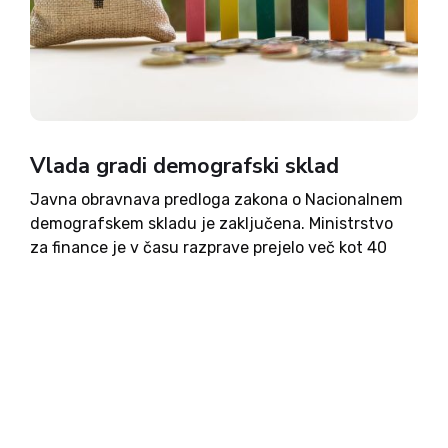
Vlada gradi demografski sklad
Javna obravnava predloga zakona o Nacionalnem
demografskem skladu je zaključena. Ministrstvo
za finance je v času razprave prejelo več kot 40
odzivov različnih institucij, strokovnih organizacij,
socialnih partnerjev in društev. Na ministrstvu
poudarjajo, da bodo vse pripombe skrbno preučili
ter...