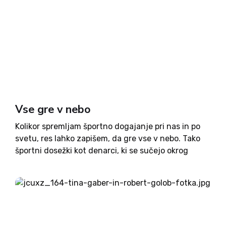
Vse gre v nebo
Kolikor spremljam športno dogajanje pri nas in po
svetu, res lahko zapišem, da gre vse v nebo. Tako
športni dosežki kot denarci, ki se sučejo okrog
vrhunskih športnikov in športa nasploh. Tu ga le
redko zmanjka. Ko že misliš, da...