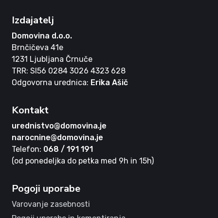
Izdajatelj
Domovina d.o.o.
Brnčičeva 41e
1231 Ljubljana Črnuče
TRR: SI56 0284 3026 4323 628
Odgovorna urednica:
Erika Ašič
Kontakt
urednistvo@domovina.je
narocnine@domovina.je
Telefon:
068 / 191 191
(od ponedeljka do petka med 9h in 15h)
Pogoji uporabe
Varovanje zasebnosti