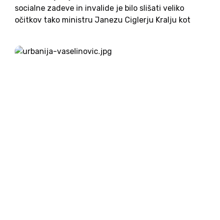
socialne zadeve in invalide je bilo slišati veliko
očitkov tako ministru Janezu Ciglerju Kralju kot
tudi Zavodu Iskreni. V nadaljevanju tako
izpostavljamo nekatere zavajajoče in
manipulativne navedbe, ki se dotikajo našega
delovanja,...