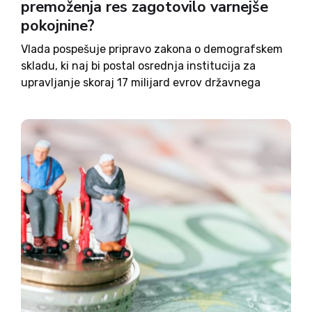
premoženja res zagotovilo varnejše
pokojnine?
Vlada pospešuje pripravo zakona o demografskem
skladu, ki naj bi postal osrednja institucija za
upravljanje skoraj 17 milijard evrov državnega
premoženja. Namen reforme je dolgoročno
okrepiti financiranje pokojninskega sistema,
zagotoviti dodatna sredstva za dolgotrajno
oskrbo ter podpreti družinsko politiko in...