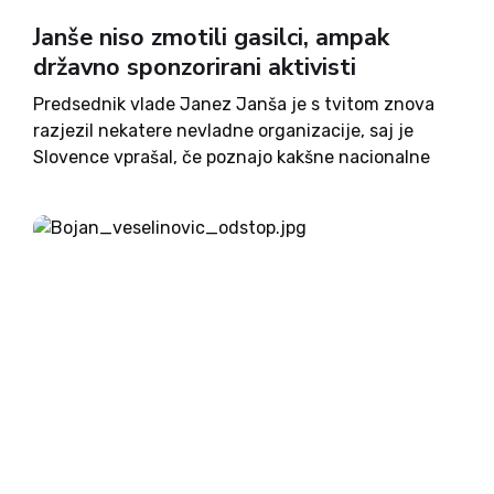
Janše niso zmotili gasilci, ampak
državno sponzorirani aktivisti
Predsednik vlade Janez Janša je s tvitom znova
razjezil nekatere nevladne organizacije, saj je
Slovence vprašal, če poznajo kakšne nacionalne
dosežke organizacij, ki so združene v iniciativo
Glas ljudstva. Slednje so se na tvit ogorčeno
odzvale, pritrjuje pa jim tudi...