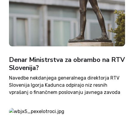
Denar Ministrstva za obrambo na RTV
Slovenija?
Navedbe nekdanjega generalnega direktorja RTV
Slovenija Igorja Kadunca odpirajo niz resnih
vprašanj o finančnem poslovanju javnega zavoda
v zadnjih letih. Ne gre več zgolj za razlike v
interpretacijah ali tehnične nejasnosti, temveč za
sume in indikacije o nepojasnjenih večmilijonskih
tokovih...