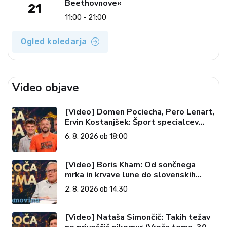
Beethovnove«
21
11:00 - 21:00
Ogled koledarja
Video objave
[Video] Domen Pociecha, Pero Lenart,
Ervin Kostanjšek: Šport specialcev
(Vroča tema, 6. 8. 2026)
6. 8. 2026 ob 18:00
[Video] Boris Kham: Od sončnega
mrka in krvave lune do slovenskih
pečatov v vesolju (Vroča tema, 2. 8.
2. 8. 2026 ob 14:30
2026)
[Video] Nataša Simončič: Takih težav