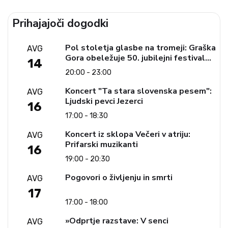
Prihajajoči dogodki
Pol stoletja glasbe na tromeji: Graška
AVG
Gora obeležuje 50. jubilejni festival
14
narodno-zabavne glasbe
20:00 - 23:00
Koncert "Ta stara slovenska pesem":
AVG
Ljudski pevci Jezerci
16
17:00 - 18:30
Koncert iz sklopa Večeri v atriju:
AVG
Prifarski muzikanti
16
19:00 - 20:30
Pogovori o življenju in smrti
AVG
17
17:00 - 18:00
»Odprtje razstave: V senci
AVG