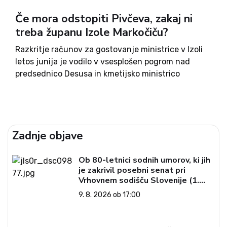
Če mora odstopiti Pivčeva, zakaj ni
treba županu Izole Markočiču?
Razkritje računov za gostovanje ministrice v Izoli
letos junija je vodilo v vsesplošen pogrom nad
predsednico Desusa in kmetijsko ministrico
Aleksandro Pivec. Odpovedala se ji je celo lastna
poslanska skupina, ki jo je pozvala k odstopu, prav
tako tudi več...
Zadnje objave
Ob 80-letnici sodnih umorov, ki jih
je zakrivil posebni senat pri
Vrhovnem sodišču Slovenije (1.
del)
9. 8. 2026 ob 17:00