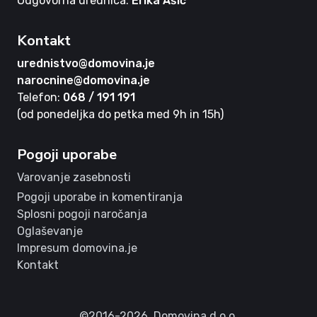
Odgovorna urednica:
Erika Ašič
Kontakt
urednistvo@domovina.je
narocnine@domovina.je
Telefon:
068 / 191 191
(od ponedeljka do petka med 9h in 15h)
Pogoji uporabe
Varovanje zasebnosti
Pogoji uporabe in komentiranja
Splosni pogoji naročanja
Oglaševanje
Impresum domovina.je
Kontakt
©2016-2026,
Domovina d.o.o.