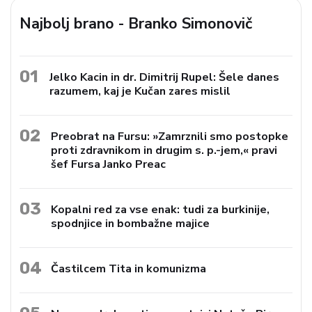
Najbolj brano - Branko Simonovič
01
Jelko Kacin in dr. Dimitrij Rupel: Šele danes
razumem, kaj je Kučan zares mislil
02
Preobrat na Fursu: »Zamrznili smo postopke
proti zdravnikom in drugim s. p.-jem,« pravi
šef Fursa Janko Preac
03
Kopalni red za vse enak: tudi za burkinije,
spodnjice in bombažne majice
04
Častilcem Tita in komunizma