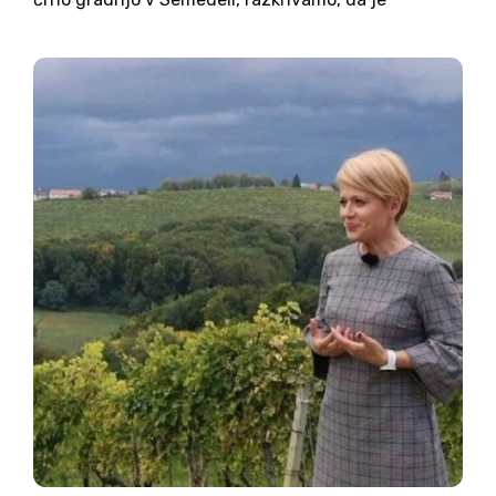
vprašljiva tudi njegova izobrazba. Tako je znana
novinarka TV Slovenija, Eugenija Carl v osrednjem
TV dnevniku pred dnevi...