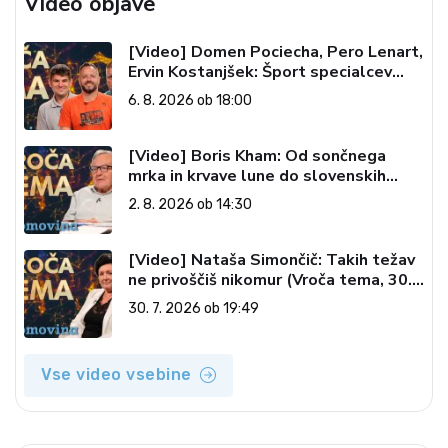
Video objave
[Video] Domen Pociecha, Pero Lenart,
Ervin Kostanjšek: Šport specialcev
(Vroča tema, 6. 8. 2026)
6. 8. 2026 ob 18:00
[Video] Boris Kham: Od sončnega
mrka in krvave lune do slovenskih
pečatov v vesolju (Vroča tema, 2. 8.
2. 8. 2026 ob 14:30
2026)
[Video] Nataša Simončič: Takih težav
ne privoščiš nikomur (Vroča tema, 30.
7. 2026)
30. 7. 2026 ob 19:49
Vse video vsebine