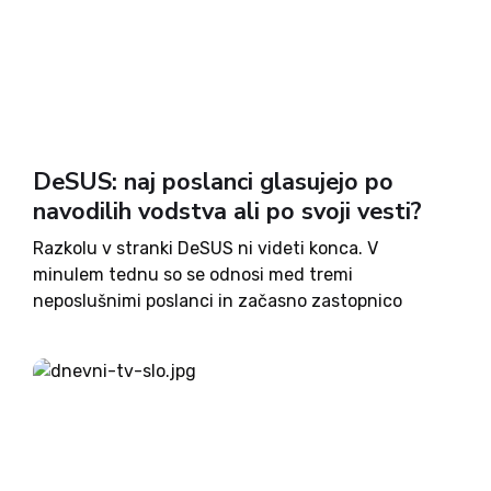
DeSUS: naj poslanci glasujejo po
navodilih vodstva ali po svoji vesti?
Razkolu v stranki DeSUS ni videti konca. V
minulem tednu so se odnosi med tremi
neposlušnimi poslanci in začasno zastopnico
Brigito Čokl, ki je na mestu vodje stranke nasledila
Karla Erjavca zaostrili do te mere, da med seboj
komunicirajo preko...