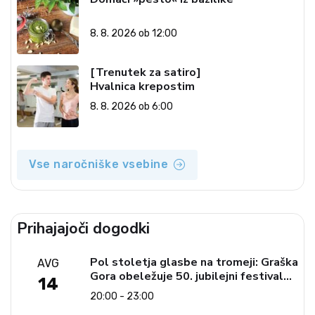
8. 8. 2026 ob 12:00
[Trenutek za satiro]
Hvalnica krepostim
8. 8. 2026 ob 6:00
Vse naročniške vsebine
Prihajajoči dogodki
Pol stoletja glasbe na tromeji: Graška
AVG
Gora obeležuje 50. jubilejni festival
14
narodno-zabavne glasbe
20:00 - 23:00