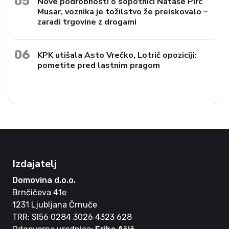
05
Nove podrobnosti o sopotnici Nataše Pirc
Musar, voznika je tožilstvo že preiskovalo –
zaradi trgovine z drogami
06
KPK utišala Asto Vrečko, Lotrič opoziciji:
pometite pred lastnim pragom
Izdajatelj
Domovina d.o.o.
Brnčičeva 41e
1231 Ljubljana Črnuče
TRR: SI56 0284 3026 4323 628