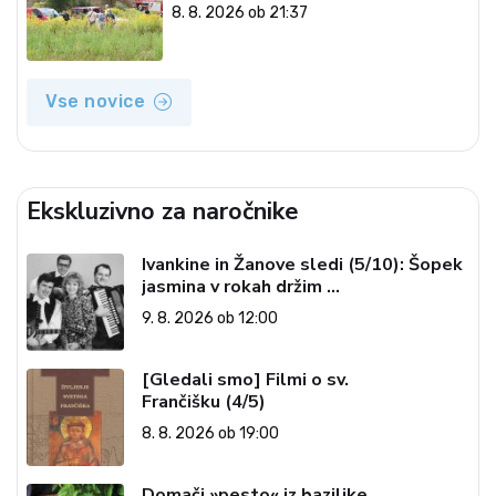
8. 8. 2026 ob 21:37
Vse novice
Ekskluzivno za naročnike
Ivankine in Žanove sledi (5/10): Šopek
jasmina v rokah držim …
9. 8. 2026 ob 12:00
[Gledali smo] Filmi o sv.
Frančišku (4/5)
8. 8. 2026 ob 19:00
Domači »pesto« iz bazilike