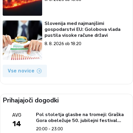
Slovenija med najmanjšimi
gospodarstvi EU: Golobova vlada
pustila visoke račune državi
8. 8. 2026 ob 18:20
Vse novice
Prihajajoči dogodki
Pol stoletja glasbe na tromeji: Graška
AVG
Gora obeležuje 50. jubilejni festival
14
narodno-zabavne glasbe
20:00 - 23:00