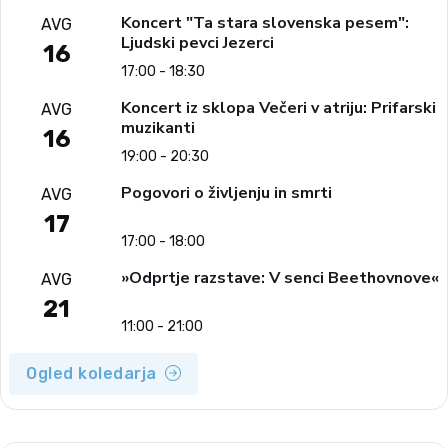
Koncert "Ta stara slovenska pesem":
AVG
Ljudski pevci Jezerci
16
17:00 - 18:30
Koncert iz sklopa Večeri v atriju: Prifarski
AVG
muzikanti
16
19:00 - 20:30
Pogovori o življenju in smrti
AVG
17
17:00 - 18:00
»Odprtje razstave: V senci Beethovnove«
AVG
21
11:00 - 21:00
Ogled koledarja