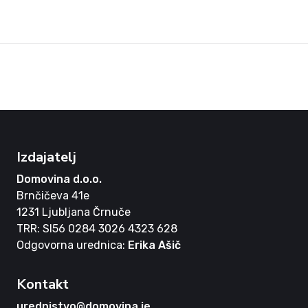
Izdajatelj
Domovina d.o.o.
Brnčičeva 41e
1231 Ljubljana Črnuče
TRR: SI56 0284 3026 4323 628
Odgovorna urednica:
Erika Ašič
Kontakt
urednistvo@domovina.je