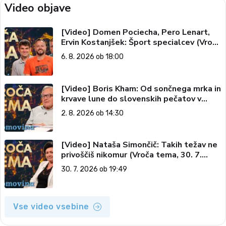
Video objave
[Video] Domen Pociecha, Pero Lenart,
Ervin Kostanjšek: Šport specialcev (Vroča
tema, 6. 8. 2026)
6. 8. 2026 ob 18:00
[Video] Boris Kham: Od sončnega mrka in
krvave lune do slovenskih pečatov v
vesolju (Vroča tema, 2. 8. 2026)
2. 8. 2026 ob 14:30
[Video] Nataša Simončič: Takih težav ne
privoščiš nikomur (Vroča tema, 30. 7.
2026)
30. 7. 2026 ob 19:49
Vse video vsebine