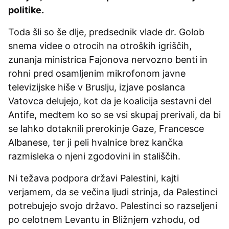
politike.
Toda šli so še dlje, predsednik vlade dr. Golob
snema videe o otrocih na otroških igriščih,
zunanja ministrica Fajonova nervozno benti in
rohni pred osamljenim mikrofonom javne
televizijske hiše v Bruslju, izjave poslanca
Vatovca delujejo, kot da je koalicija sestavni del
Antife, medtem ko so se vsi skupaj prerivali, da bi
se lahko dotaknili prerokinje Gaze, Francesce
Albanese, ter ji peli hvalnice brez kančka
razmisleka o njeni zgodovini in stališčih.
Ni težava podpora državi Palestini, kajti
verjamem, da se večina ljudi strinja, da Palestinci
potrebujejo svojo državo. Palestinci so razseljeni
po celotnem Levantu in Bližnjem vzhodu, od