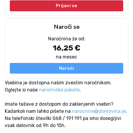
Prijavi se
Naroči se
Naročnina že od:
16,25 €
na mesec
Naroči
Vsebina je dostopna našim zvestim naročnikom.
Oglejte si naše
naročniške pakete
.
Imate težave z dostopom do zaklenjenih vsebin?
Kadarkoli nam lahko pišete na
narocnine@domovina.je
.
Na telefonski številki 068 / 191 191 pa smo dosegljivi
vsak delovnik od 9h do 15h.