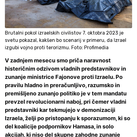
Brutalni pokol izraelskih civilistov 7. oktobra 2023 je
svetu pokazal, kakšen bo scenarij v primeru, da Izrael
izgubi vojno proti terorizmu. Foto: Profimedia
V zadnjem mesecu smo priča naravnost
histeričnim odzivom vladnih predstavnikov in
zunanje ministrice Fajonove proti Izraelu. Po
pravilu hladno in preračunljivo, razumsko in
premišljeno zunanjo politiko je v tem mandatu
prevzel revolucionarni naboj, pri čemer vladni
predstavniki kar tekmujejo v demonizaciji
Izraela, želji po pristopanju k sporazumom, ki so
del koalicije podpornikov Hamasa, in solo
akcijah, ki niso del skupne zahodne zunanje