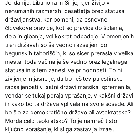
Jordanije, Libanona in Sirije, kjer živijo v
nehumanih razmerah, desetletja brez statusa
državljanstva, kar pomeni, da osnovne
človekove pravice, kot so pravice do šolanja,
dela in gibanja, velikokrat odpadejo. V omenjenih
treh državah so še vedno razseljeni po
begunskih taboriščih, ki so sicer prerasla v velika
mesta, toda večina je še vedno brez legalnega
statusa in s tem zanesljive prihodnosti. To ni
življenje in jasno je, da bo rešitev palestinske
razseljenosti v lastni državi marsikaj spremenila,
vendar se tukaj poraja vprašanje, v kakšni državi
in kako bo ta država vplivala na svoje sosede. Ali
bo šlo za demokratično državo ali avtokratsko?
Morda celo teokratsko? To je namreč tisto
ključno vprašanje, ki si ga zastavlja Izrael.