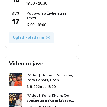
16
19:00 - 20:30
Pogovori o življenju in
AVG
smrti
17
17:00 - 18:00
Ogled koledarja
Video objave
[Video] Domen Pociecha,
Pero Lenart, Ervin
Kostanjšek: Šport
6. 8. 2026 ob 18:00
specialcev (Vroča tema, 6.
8. 2026)
[Video] Boris Kham: Od
sončnega mrka in krvave
e
lune do slovenskih