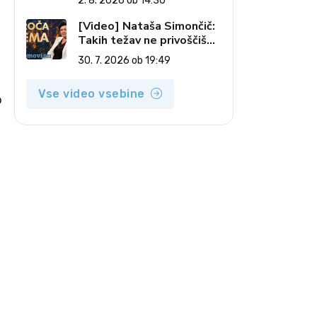
2. 8. 2026 ob 14:30
pečatov v vesolju (Vroča
tema, 2. 8. 2026)
[Video] Nataša Simončič:
Takih težav ne privoščiš
nikomur (Vroča tema, 30.
30. 7. 2026 ob 19:49
7. 2026)
Vse video vsebine
o