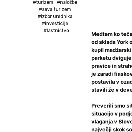
#turizem
#naložbe
#sava turizem
#izbor urednika
#investicije
#lastništvo
Medtem ko teče
od sklada York o
kupil madžarski
parketu dviguje
pravice in stra
je zaradi fiasko
postavila v ozadj
stavili že v dev
Preverili smo si
situacijo v podj
vlaganja v Slove
največji skok so