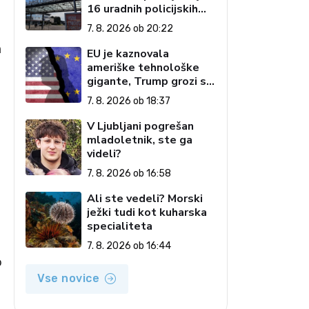
16 uradnih policijskih
postopkih
7. 8. 2026 ob 20:22
a
EU je kaznovala
ameriške tehnološke
gigante, Trump grozi s
carinami
7. 8. 2026 ob 18:37
V Ljubljani pogrešan
mladoletnik, ste ga
videli?
7. 8. 2026 ob 16:58
Ali ste vedeli? Morski
ježki tudi kot kuharska
specialiteta
7. 8. 2026 ob 16:44
o
Vse novice