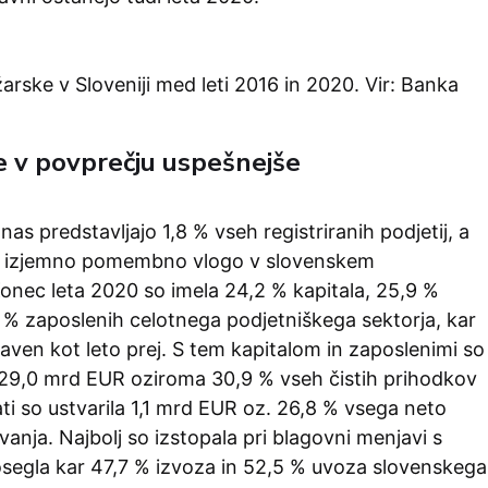
rske v Sloveniji med leti 2016 in 2020. Vir: Banka
e v povprečju uspešnejše
nas predstavljajo 1,8 % vseh registriranih podjetij, a
mu izjemno pomembno vlogo v slovenskem
onec leta 2020 so imela 24,2 % kapitala, 25,9 %
 % zaposlenih celotnega podjetniškega sektorja, kar
raven kot leto prej. S tem kapitalom in zaposlenimi so
a 29,0 mrd EUR oziroma 30,9 % vseh čistih prihodkov
ti so ustvarila 1,1 mrd EUR oz. 26,8 % vsega neto
vanja. Najbolj so izstopala pri blagovni menjavi s
dosegla kar 47,7 % izvoza in 52,5 % uvoza slovenskega