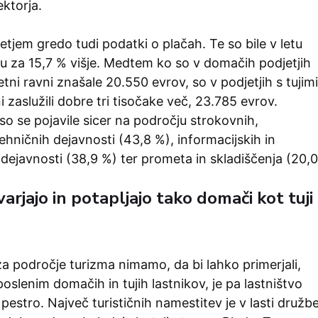
ktorja.
jetjem gredo tudi podatki o plačah. Te so bile v letu
u za 15,7 % višje. Medtem ko so v domačih podjetjih
etni ravni znašale 20.550 evrov, so v podjetjih s tujimi
i zaslužili dobre tri tisočake več, 23.785 evrov.
 so se pojavile sicer na področju strokovnih,
ehničnih dejavnosti (43,8 %), informacijskih in
dejavnosti (38,9 %) ter prometa in skladiščenja (20,0
arjajo in potapljajo tako domači kot tuji
a področje turizma nimamo, da bi lahko primerjali,
oslenim domačih in tujih lastnikov, je pa lastništvo
 pestro. Največ turističnih namestitev je v lasti družb