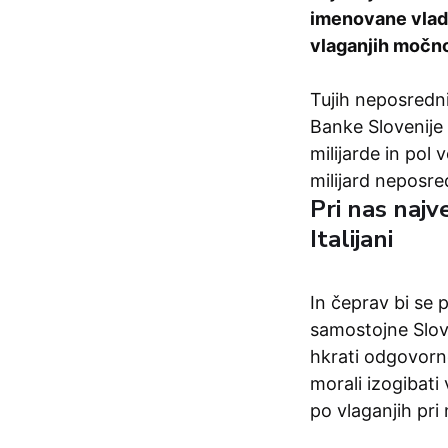
imenovane vlad
vlaganjih močno
Tujih neposredni
Banke Slovenije 
milijarde in pol 
milijard neposre
Pri nas najv
Italijani
In čeprav bi se
samostojne Sloven
hkrati odgovor
morali izogibati
po vlaganjih pri