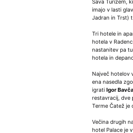
Sava Turizem, k
imajo v lasti gla
Jadran in Trst) 
Tri hotele in ap
hotela v Radenci
nastanitev pa tu
hotela in depand
Največ hotelov 
ena nasedla zgod
igrati
Igor Bavča
restavracij, dve
Terme Čatež je o
Večina drugih naj
hotel Palace je 