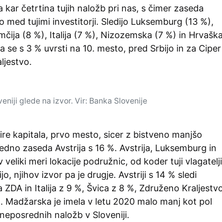
ha kar četrtina tujih naložb pri nas, s čimer zaseda
 med tujimi investitorji. Sledijo Luksemburg (13 %),
mčija (8 %), Italija (7 %), Nizozemska (7 %) in Hrvašk
 se s 3 % uvrsti na 10. mesto, pred Srbijo in za Ciper
ljestvo.
eniji glede na izvor. Vir: Banka Slovenije
re kapitala, prvo mesto, sicer z bistveno manjšo
edno zaseda Avstrija s 16 %. Avstrija, Luksemburg in
veliki meri lokacije podružnic, od koder tuji vlagatelji
jo, njihov izvor pa je drugje. Avstriji s 14 % sledi
 ZDA in Italija z 9 %, Švica z 8 %, Združeno Kraljestv
. Madžarska je imela v letu 2020 malo manj kot pol
 neposrednih naložb v Sloveniji.