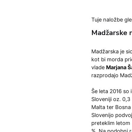
Tuje naložbe gle
Madžarske n
Madžarska je sice
kot bi morda pr
vlade
Marjana Š
razprodajo Mad
Še leta 2016 so 
Sloveniji oz. 0,
Malta ter Bosna
Slovenijo podvoj
preteklim letom 
%. Na podobni ra