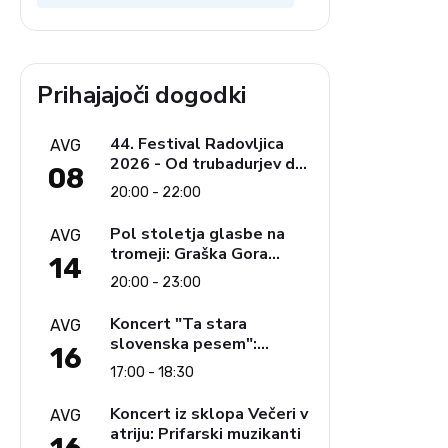
Prihajajoči dogodki
44. Festival Radovljica
AVG
2026 - Od trubadurjev do
08
Brahmsa
20:00 - 22:00
Pol stoletja glasbe na
AVG
tromeji: Graška Gora
14
obeležuje 50. jubilejni
20:00 - 23:00
festival narodno-zabavne
glasbe
Koncert "Ta stara
AVG
slovenska pesem":
16
Ljudski pevci Jezerci
17:00 - 18:30
Koncert iz sklopa Večeri v
AVG
atriju: Prifarski muzikanti