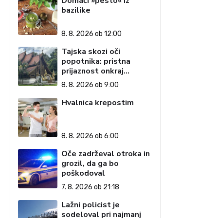
Domači »pesto« iz
bazilike
8. 8. 2026 ob 12:00
Tajska skozi oči
popotnika: pristna
prijaznost onkraj
razglednic (1. del)
8. 8. 2026 ob 9:00
Hvalnica krepostim
8. 8. 2026 ob 6:00
Oče zadrževal otroka in
grozil, da ga bo
poškodoval
7. 8. 2026 ob 21:18
Lažni policist je
sodeloval pri najmanj