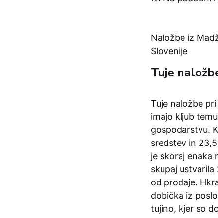
Naložbe iz Madža
Slovenije
Tuje naložb
Tuje naložbe pri 
imajo kljub te
gospodarstvu. K
sredstev in 23,5
je skoraj enaka 
skupaj ustvaril
od prodaje. Hkra
dobička iz poslo
tujino, kjer so 