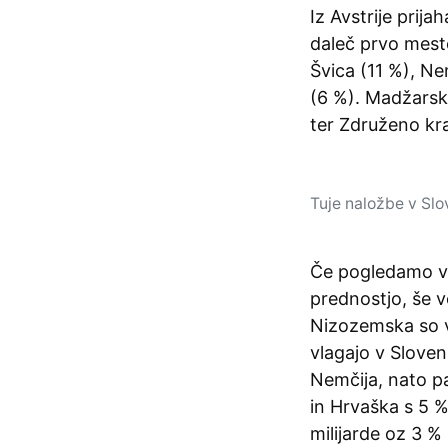
Iz Avstrije prija
daleč prvo mesto
Švica (11 %), Ne
(6 %). Madžarska
ter Združeno kra
Tuje naložbe v Slov
Če pogledamo vi
prednostjo, še v
Nizozemska so v 
vlagajo v Sloveni
Nemčija, nato pa
in Hrvaška s 5 %
milijarde oz 3 %