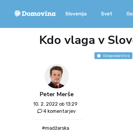
Slovenija
Svet
Go
Kdo vlaga v Slove
Gospodarstvo
Peter Merše
10. 2. 2022 ob 13:29
4 komentarjev
#madžarska