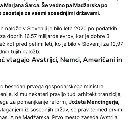
a Marjana Šarca.
Še vedno pa Madžarska po
 zaostaja za vsemi sosednjimi državami.
h naložb v Sloveniji je bilo leta 2020 po podatkih
za dobrih 16,57 milijarde evrov, kar je dobre 3
več kot pred petimi leti, ko je bilo v Sloveniji za 12,97
dnih tujih naložb.
eč vlagajo Avstrijci, Nemci, Američani in
 po besedah prvega gospodarskega ministra
ije, ki mu nekateri pravijo tudi arhitekt tranzicije,
nega za pomanjkanje reform,
Jožeta Mencingerja,
 vlaganjem iz sosednjih držav, so prav te med prvimi
 nas. A ne Madžarska. Prvo mesto zaseda Avstrija.