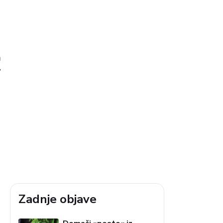
a
r
Zadnje objave