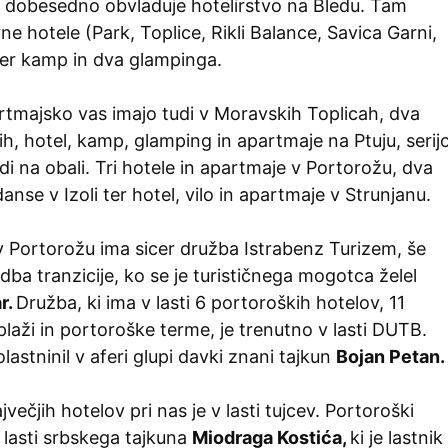
i dobesedno obvladuje hotelirstvo na Bledu. Tam
vne hotele (Park, Toplice, Rikli Balance, Savica Garni,
ter kamp in dva glampinga.
artmajsko vas imajo tudi v Moravskih Toplicah, dva
h, hotel, kamp, glamping in apartmaje na Ptuju, serij
di na obali. Tri hotele in apartmaje v Portorožu, dva
anse v Izoli ter hotel, vilo in apartmaje v Strunjanu.
v Portorožu ima sicer družba Istrabenz Turizem, še
ba tranzicije, ko se je turističnega mogotca želel
r.
Družba, ki ima v lasti 6 portoroških hotelov, 11
 plaži in portoroške terme, je trenutno v lasti DUTB.
lastninil v aferi glupi davki znani tajkun
Bojan Petan.
večjih hotelov pri nas je v lasti tujcev. Portoroški
v lasti srbskega tajkuna
Miodraga Kostića,
ki je lastnik