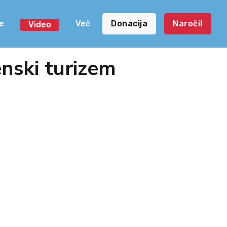
e
Več
Donacija
Naroči!
Video
enski turizem