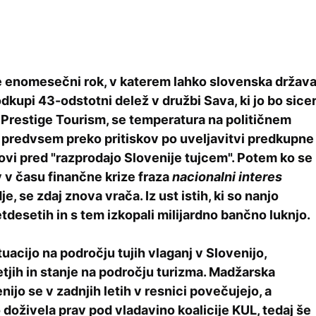
 enomesečni rok, v katerem lahko slovenska držav
dkupi 43-odstotni delež v družbi Sava, ki jo bo sice
 Prestige Tourism, se temperatura na političnem
 predvsem preko pritiskov po uveljavitvi predkupne
hovi pred "razprodajo Slovenije tujcem". Potem ko se
v v času finančne krize fraza
nacionalni interes
e, se zdaj znova vrača. Iz ust istih, ki so nanjo
etdesetih in s tem izkopali milijardno bančno luknjo.
tuacijo na področju tujih vlaganj v Slovenijo,
etjih in stanje na področju turizma.
Madžarska
nijo se v zadnjih letih v resnici povečujejo, a
 doživela prav pod vladavino koalicije KUL, tedaj še