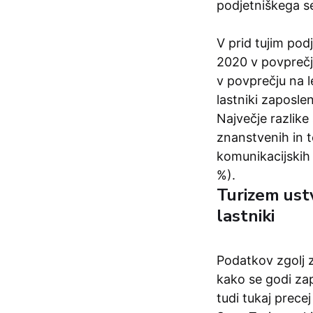
podjetniškega se
V prid tujim pod
2020 v povprečj
v povprečju na l
lastniki zaposlen
Največje razlike
znanstvenih in t
komunikacijskih 
%).
Turizem ustv
lastniki
Podatkov zgolj z
kako se godi zap
tudi tukaj precej