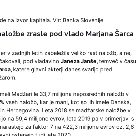
de na izvor kapitala. Vir: Banka Slovenije
aložbe zrasle pod vlado Marjana Šarca
r v zadnjih letih zabeležila veliko rast naložb, a ne,
ičakovali, pod vladavino
Janeza Janše,
temveč v času
arca,
katere glavni akterji danes svarijo pred
žarom.
imeli Madžari le 33,7 milijona neposrednih naložb v
3 % vseh naložb, kar je manj, kot so jih imele Danska,
 in Hercegovina. Leta 2018 se madžarske naložbe v
ijo na 59,4 milijone evrov, leta 2019 pa v primerjavi s
narastejo za faktor 7 na 422,3 milijone evrov oz. 2,6
vni ostanejo tudi leta 2020.