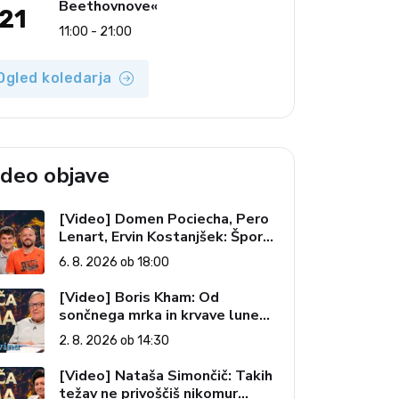
Beethovnove«
21
11:00 - 21:00
Ogled koledarja
ideo objave
[Video] Domen Pociecha, Pero
Lenart, Ervin Kostanjšek: Šport
specialcev (Vroča tema, 6. 8.
6. 8. 2026 ob 18:00
2026)
[Video] Boris Kham: Od
sončnega mrka in krvave lune
do slovenskih pečatov v vesolju
2. 8. 2026 ob 14:30
(Vroča tema, 2. 8. 2026)
[Video] Nataša Simončič: Takih
težav ne privoščiš nikomur