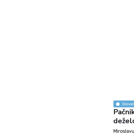
Sloven
Pačni
deželo
Miroslavu