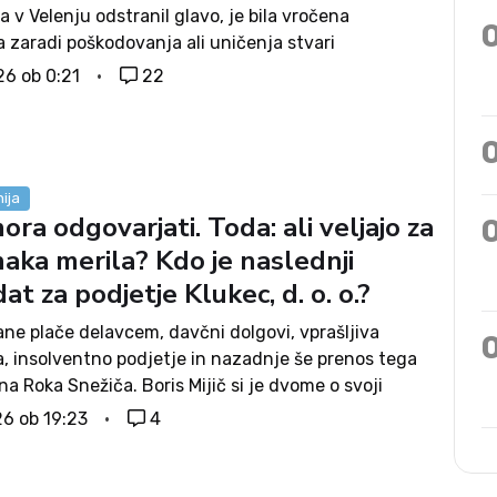
a v Velenju odstranil glavo, je bila vročena
 zaradi poškodovanja ali uničenja stvari
a kulturnega pomena. Pačnik pravi, da ga vsebina
26 ob 0:21
22
etila in da svojega dejanja ne obžaluje....
ija
mora odgovarjati. Toda: ali veljajo za
aka merila? Kdo je naslednji
at za podjetje Klukec, d. o. o.?
ne plače delavcem, davčni dolgovi, vprašljiva
a, insolventno podjetje in nazadnje še prenos tega
na Roka Snežiča. Boris Mijič si je dvome o svoji
sti za poslansko funkcijo nakopal predvsem sam.
26 ob 19:23
4
tednov trajajoča politična in medijska gonja...