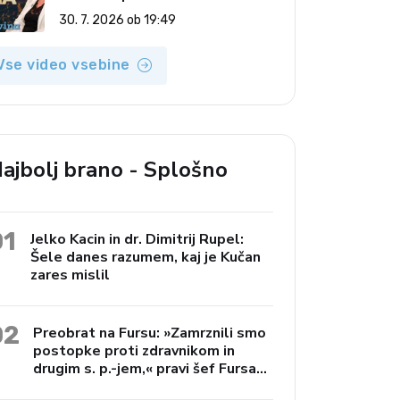
(Vroča tema, 30. 7. 2026)
30. 7. 2026 ob 19:49
Vse video vsebine
ajbolj brano - Splošno
01
Jelko Kacin in dr. Dimitrij Rupel:
Šele danes razumem, kaj je Kučan
zares mislil
02
Preobrat na Fursu: »Zamrznili smo
postopke proti zdravnikom in
drugim s. p.-jem,« pravi šef Fursa
Janko Preac