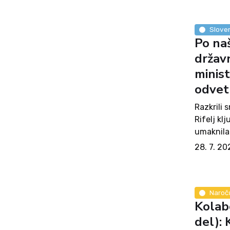
Sloven
Po naš
držav
minist
odvet
Razkrili 
Rifelj kl
umaknila 
upravnega
28. 7. 20
presoje v
Naroč
Kolab
del): 