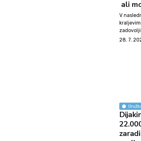
ali mo
V nasledn
kraljevim
zadovolj
razumevan
28. 7. 20
bomo neiz
Družb
Dijaki
22.00
zaradi