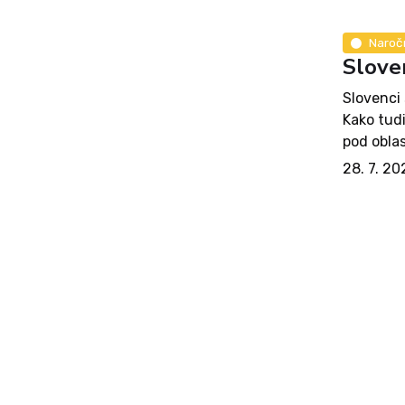
Naroč
Sloven
Slovenci 
Kako tudi
pod oblas
kulturo i
28. 7. 20
prav...