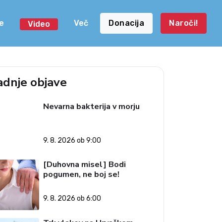
e
Več
Donacija
Naroči!
Video
adnje objave
Nevarna bakterija v morju
9. 8. 2026 ob 9:00
[Duhovna misel] Bodi
pogumen, ne boj se!
9. 8. 2026 ob 6:00