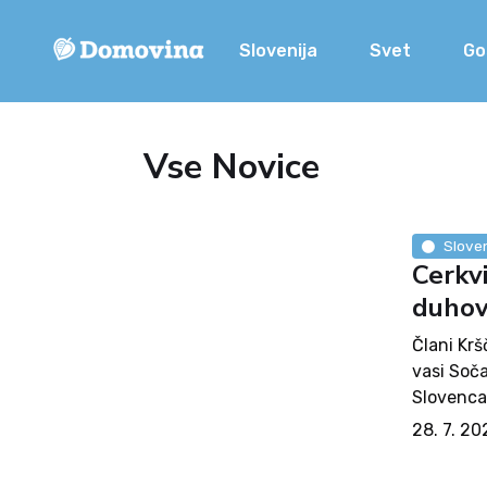
Slovenija
Svet
Go
Vse Novice
Sloven
Cerkvi
duhov
Člani Kr
vasi Soča
Slovenca 
pričal o 
28. 7. 20
spoštovan