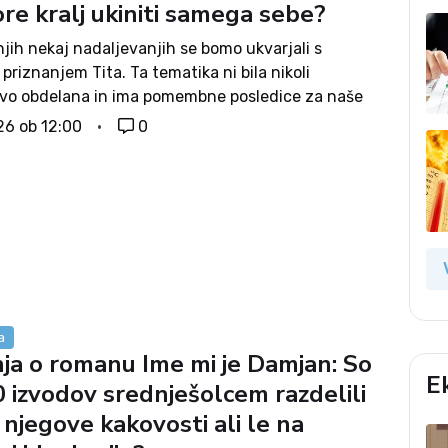
re kralj ukiniti samega sebe?
jih nekaj nadaljevanjih se bomo ukvarjali s
 priznanjem Tita. Ta tematika ni bila nikoli
ivo obdelana in ima pomembne posledice za naše
je okupacije in revolucije v Sloveniji. Pri tem se
26 ob 12:00
0
ogibno dotaknili vprašanj, ki v veliki...
a
nja o romanu Ime mi je Damjan: So
E
0 izvodov srednješolcem razdelili
 njegove kakovosti ali le na