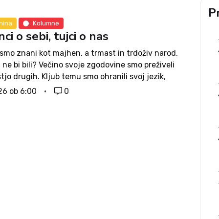
Pr
nina
Kolumne
ci o sebi, tujci o nas
smo znani kot majhen, a trmast in trdoživ narod.
 ne bi bili? Večino svoje zgodovine smo preživeli
tjo drugih. Kljub temu smo ohranili svoj jezik,
n narodno zavest. Izborili smo si svojo državo in
26 ob 6:00
0