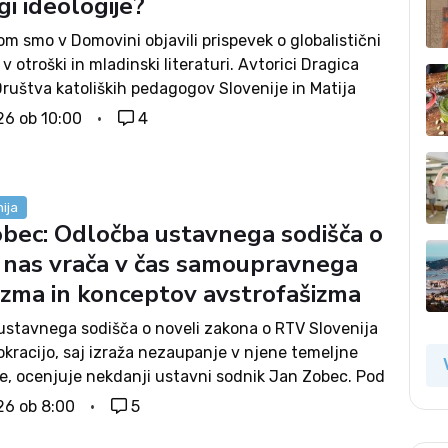
i ideologije?
m smo v Domovini objavili prispevek o globalistični
i v otroški in mladinski literaturi. Avtorici Dragica
Društva katoliških pedagogov Slovenije in Matija
 Hrvaškega katoliškega društva pedagogov sta med
26 ob 10:00
4
ozorili tudi na slovenski roman Ime...
ija
obec: Odločba ustavnega sodišča o
nas vrača v čas samoupravnega
lizma in konceptov avstrofašizma
ustavnega sodišča o noveli zakona o RTV Slovenija
kracijo, saj izraža nezaupanje v njene temeljne
je, ocenjuje nekdanji ustavni sodnik Jan Zobec. Pod
uralizma je namreč podprlo čiščenje »janšistov« in
26 ob 8:00
5
o v čase samoupravnega socializma ter...