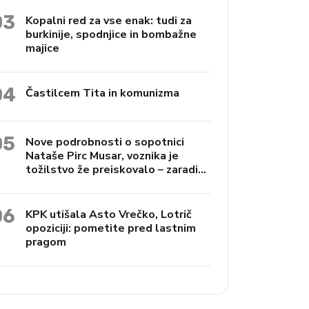
03
Kopalni red za vse enak: tudi za
burkinije, spodnjice in bombažne
majice
04
Častilcem Tita in komunizma
05
Nove podrobnosti o sopotnici
Nataše Pirc Musar, voznika je
tožilstvo že preiskovalo – zaradi
trgovine z drogami
06
KPK utišala Asto Vrečko, Lotrič
opoziciji: pometite pred lastnim
pragom