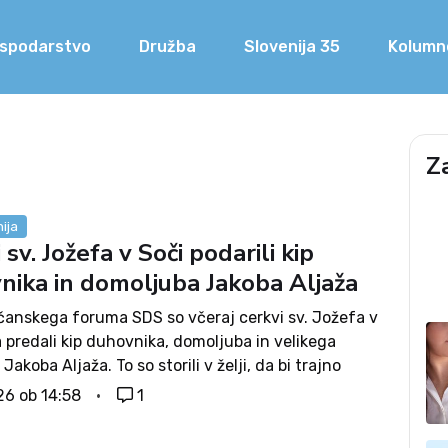
spodarstvo
Družba
Slovenija 35
Kolumn
Z
ija
 sv. Jožefa v Soči podarili kip
nika in domoljuba Jakoba Aljaža
ščanskega foruma SDS so včeraj cerkvi sv. Jožefa v
 predali kip duhovnika, domoljuba in velikega
Jakoba Aljaža. To so storili v želji, da bi trajno
njegovem življenju. Dogodek je bil, kot pravijo, izraz
26 ob 14:58
1
ja...