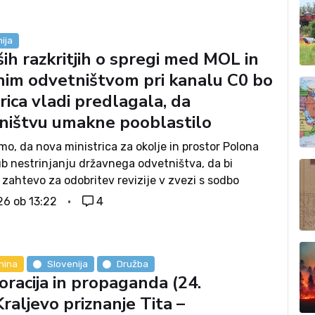
ija
ih razkritjih o spregi med MOL in
nim odvetništvom pri kanalu C0 bo
rica vladi predlagala, da
ništvu umakne pooblastilo
smo, da nova ministrica za okolje in prostor Polona
jub nestrinjanju državnega odvetništva, da bi
zahtevo za odobritev revizije v zvezi s sodbo
 sodišča, ki je Zoranu Jankoviću naložilo izdelavo
26 ob 13:22
4
plivov na okolje glede kanala...
nina
Slovenija
Družba
oracija in propaganda (24.
Kraljevo priznanje Tita –