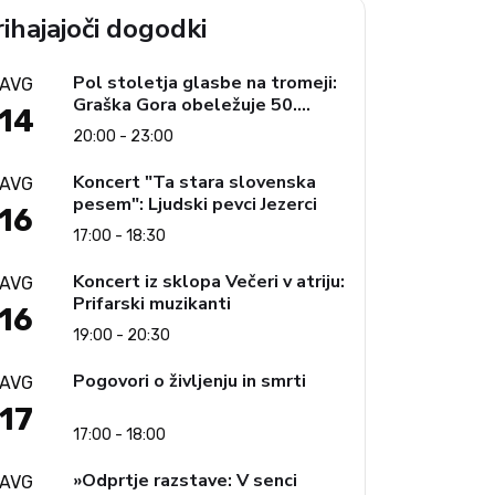
ihajajoči dogodki
Pol stoletja glasbe na tromeji:
AVG
Graška Gora obeležuje 50.
14
jubilejni festival narodno-
20:00 - 23:00
zabavne glasbe
Koncert "Ta stara slovenska
AVG
pesem": Ljudski pevci Jezerci
16
17:00 - 18:30
Koncert iz sklopa Večeri v atriju:
AVG
Prifarski muzikanti
16
19:00 - 20:30
Pogovori o življenju in smrti
AVG
17
17:00 - 18:00
»Odprtje razstave: V senci
AVG