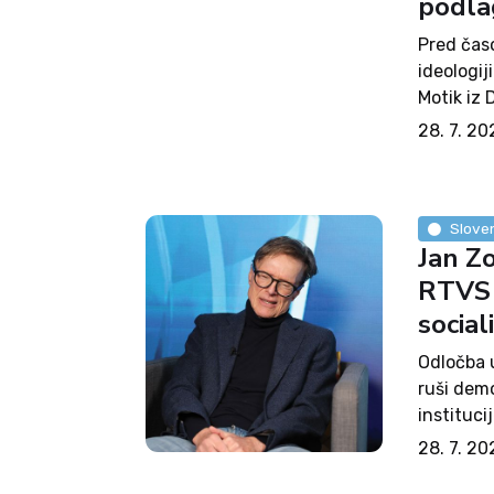
podlag
Pred časo
ideologij
Motik iz 
Grgat iz
28. 7. 20
drugim op
Sloven
Jan Z
RTVS 
socia
Odločba 
ruši demo
instituci
krinko pl
28. 7. 20
nas vrnil