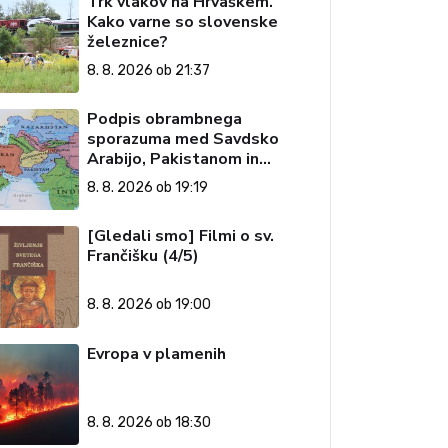
Trk vlakov na Hrvaškem.
Kako varne so slovenske
železnice?
8. 8. 2026 ob 21:37
Podpis obrambnega
sporazuma med Savdsko
Arabijo, Pakistanom in
Turčijo
8. 8. 2026 ob 19:19
[Gledali smo] Filmi o sv.
Frančišku (4/5)
8. 8. 2026 ob 19:00
Evropa v plamenih
8. 8. 2026 ob 18:30