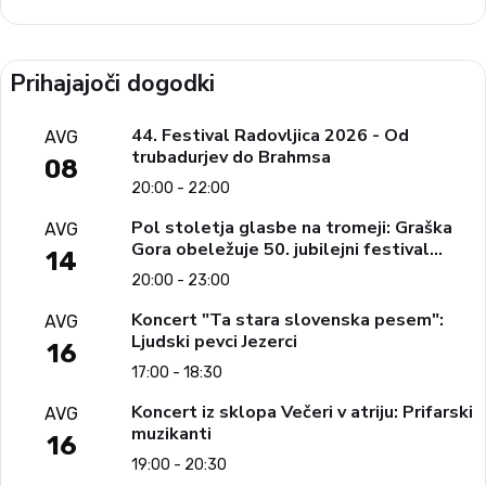
Prihajajoči dogodki
44. Festival Radovljica 2026 - Od
AVG
trubadurjev do Brahmsa
08
20:00 - 22:00
Pol stoletja glasbe na tromeji: Graška
AVG
Gora obeležuje 50. jubilejni festival
14
narodno-zabavne glasbe
20:00 - 23:00
Koncert "Ta stara slovenska pesem":
AVG
Ljudski pevci Jezerci
16
17:00 - 18:30
Koncert iz sklopa Večeri v atriju: Prifarski
AVG
muzikanti
16
19:00 - 20:30