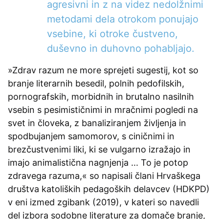
agresivni in z na videz nedolžnimi
metodami dela otrokom ponujajo
vsebine, ki otroke čustveno,
duševno in duhovno pohabljajo.
»Zdrav razum ne more sprejeti sugestij, kot so
branje literarnih besedil, polnih pedofilskih,
pornografskih, morbidnih in brutalno nasilnih
vsebin s pesimističnimi in mračnimi pogledi na
svet in človeka, z banaliziranjem življenja in
spodbujanjem samomorov, s ciničnimi in
brezčustvenimi liki, ki se vulgarno izražajo in
imajo animalistična nagnjenja ... To je potop
zdravega razuma,« so napisali člani Hrvaškega
društva katoliških pedagoških delavcev (HDKPD)
v eni izmed zgibank (2019), v kateri so navedli
del izbora sodobne literature za domače branje,