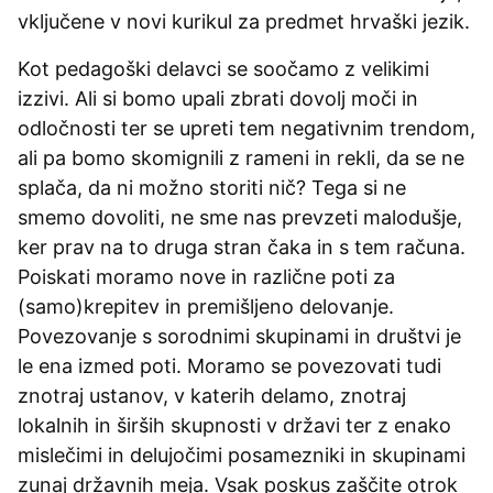
vključene v novi kurikul za predmet hrvaški jezik.
Kot pedagoški delavci se soočamo z velikimi
izzivi. Ali si bomo upali zbrati dovolj moči in
odločnosti ter se upreti tem negativnim trendom,
ali pa bomo skomignili z rameni in rekli, da se ne
splača, da ni možno storiti nič? Tega si ne
smemo dovoliti, ne sme nas prevzeti malodušje,
ker prav na to druga stran čaka in s tem računa.
Poiskati moramo nove in različne poti za
(samo)krepitev in premišljeno delovanje.
Povezovanje s sorodnimi skupinami in društvi je
le ena izmed poti. Moramo se povezovati tudi
znotraj ustanov, v katerih delamo, znotraj
lokalnih in širših skupnosti v državi ter z enako
mislečimi in delujočimi posamezniki in skupinami
zunaj državnih meja. Vsak poskus zaščite otrok