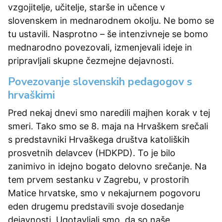
vzgojitelje, učitelje, starše in učence v
slovenskem in mednarodnem okolju. Ne bomo se
tu ustavili. Nasprotno – še intenzivneje se bomo
mednarodno povezovali, izmenjevali ideje in
pripravljali skupne čezmejne dejavnosti.
Povezovanje slovenskih pedagogov s
hrvaškimi
Pred nekaj dnevi smo naredili majhen korak v tej
smeri. Tako smo se 8. maja na Hrvaškem srečali
s predstavniki Hrvaškega društva katoliških
prosvetnih delavcev (HDKPD). To je bilo
zanimivo in idejno bogato delovno srečanje. Na
tem prvem sestanku v Zagrebu, v prostorih
Matice hrvatske, smo v nekajurnem pogovoru
eden drugemu predstavili svoje dosedanje
dejavnosti. Ugotavljali smo, da so naše