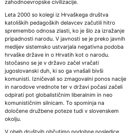
zahodnoevropske civilizacije.
Leta 2000 so kolegi iz Hrvaškega društva
katoliških pedagoških delavcev začutili hitro
spremembo odnosa zlasti, ko je šlo za izražanje
pripadnosti narodu. V javnosti se je preko javnih
medijev sistemsko ustvarjala negativna podoba
hrvaške države in o Hrvatih kot o narodu.
Istočasno se je v državo začel vračati
jugoslovanski duh, ki so ga vnašali bivši
komunisti. Izničevali so zmagovalni ponos nacije
in narodove vrednote ter v državi počasi začeli
odpirati pot globalističnim liberalnim in neo
komunističnim silnicam. To spominja na
določene družbene poteze tudi v slovenskem
okolju.
V obeh društvih občutimo podobne posledice