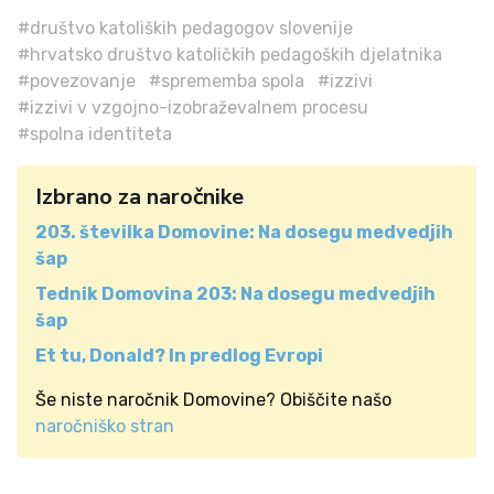
#društvo katoliških pedagogov slovenije
#hrvatsko društvo katoličkih pedagoških djelatnika
#povezovanje
#sprememba spola
#izzivi
#izzivi v vzgojno-izobraževalnem procesu
#spolna identiteta
Izbrano za naročnike
203. številka Domovine: Na dosegu medvedjih
šap
Tednik Domovina 203: Na dosegu medvedjih
šap
Et tu, Donald? In predlog Evropi
Še niste naročnik Domovine? Obiščite našo
naročniško stran