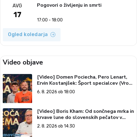
Pogovori o življenju in smrti
AVG
17
17:00 - 18:00
Ogled koledarja
Video objave
[Video] Domen Pociecha, Pero Lenart,
Ervin Kostanjšek: Šport specialcev (Vroča
tema, 6. 8. 2026)
6. 8. 2026 ob 18:00
[Video] Boris Kham: Od sončnega mrka in
krvave lune do slovenskih pečatov v
vesolju (Vroča tema, 2. 8. 2026)
2. 8. 2026 ob 14:30