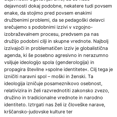
dejavnosti dokaj podobne, nekatere tudi povsem
enake, da stojimo pred povsem enakimi
družbenimi problemi, da se pedagoški delavci
srečujemo s podobnimi izzivi v vzgojno-
izobraževalnem procesu, predvsem pa nas
družijo podobni cilji in skupne vrednote. Najbolj
izzivajoči in problematičen izziv je globalistična
agenda, ki še posebno agresivno in nerazumno
vsiljuje ideologijo spola (genderologija) in
propagira številne »spolne identitete«. Cilj tega je
izničiti naravni spol – moški in ženski. Ta
ideologija izničuje posameznikovo osebnost,
relativizira in želi razvrednotiti zakonsko zvezo,
družino in tradicionalne vrednote in narodno
identiteto. Iztrgati nas želi iz človeške narave,
krščansko-judovske kulture ter