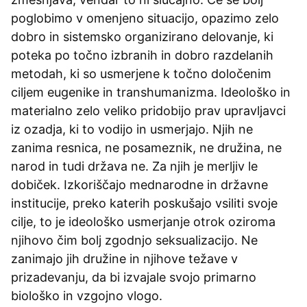
poglobimo v omenjeno situacijo, opazimo zelo
dobro in sistemsko organizirano delovanje, ki
poteka po točno izbranih in dobro razdelanih
metodah, ki so usmerjene k točno določenim
ciljem eugenike in transhumanizma. Ideološko in
materialno zelo veliko pridobijo prav upravljavci
iz ozadja, ki to vodijo in usmerjajo. Njih ne
zanima resnica, ne posameznik, ne družina, ne
narod in tudi država ne. Za njih je merljiv le
dobiček. Izkoriščajo mednarodne in državne
institucije, preko katerih poskušajo vsiliti svoje
cilje, to je ideološko usmerjanje otrok oziroma
njihovo čim bolj zgodnjo seksualizacijo. Ne
zanimajo jih družine in njihove težave v
prizadevanju, da bi izvajale svojo primarno
biološko in vzgojno vlogo.