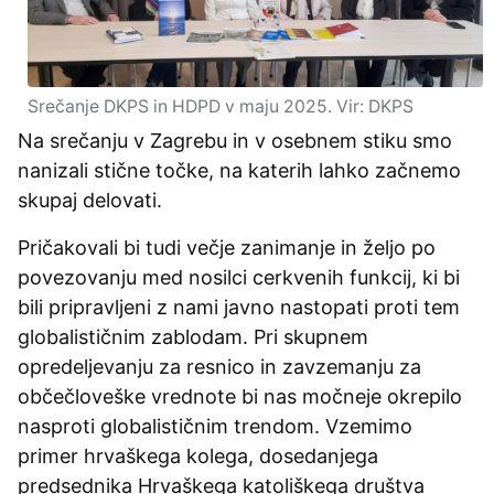
Srečanje DKPS in HDPD v maju 2025. Vir: DKPS
Na srečanju v Zagrebu in v osebnem stiku smo
nanizali stične točke, na katerih lahko začnemo
skupaj delovati.
Pričakovali bi tudi večje zanimanje in željo po
povezovanju med nosilci cerkvenih funkcij, ki bi
bili pripravljeni z nami javno nastopati proti tem
globalističnim zablodam. Pri skupnem
opredeljevanju za resnico in zavzemanju za
občečloveške vrednote bi nas močneje okrepilo
nasproti globalističnim trendom. Vzemimo
primer hrvaškega kolega, dosedanjega
predsednika Hrvaškega katoliškega društva