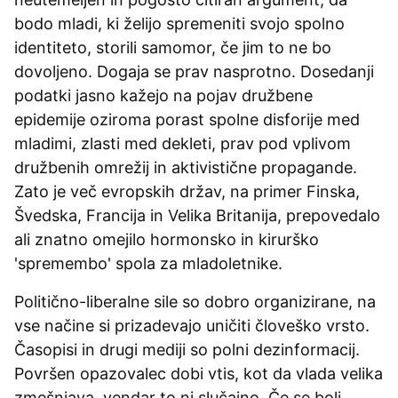
bodo mladi, ki želijo spremeniti svojo spolno
identiteto, storili samomor, če jim to ne bo
dovoljeno. Dogaja se prav nasprotno. Dosedanji
podatki jasno kažejo na pojav družbene
epidemije oziroma porast spolne disforije med
mladimi, zlasti med dekleti, prav pod vplivom
družbenih omrežij in aktivistične propagande.
Zato je več evropskih držav, na primer Finska,
Švedska, Francija in Velika Britanija, prepovedalo
ali znatno omejilo hormonsko in kirurško
'spremembo' spola za mladoletnike.
Politično-liberalne sile so dobro organizirane, na
vse načine si prizadevajo uničiti človeško vrsto.
Časopisi in drugi mediji so polni dezinformacij.
Površen opazovalec dobi vtis, kot da vlada velika
zmešnjava, vendar to ni slučajno. Če se bolj