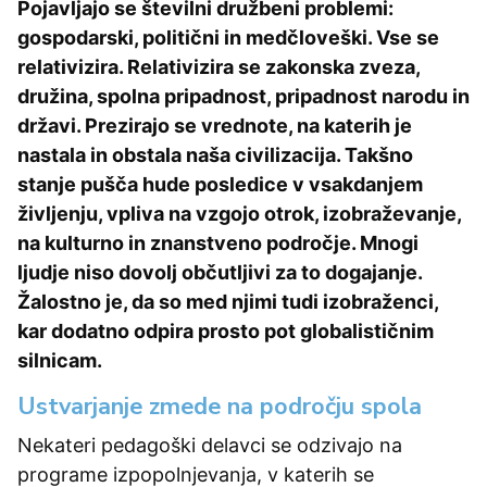
Pojavljajo se številni družbeni problemi:
gospodarski, politični in medčloveški. Vse se
relativizira. Relativizira se zakonska zveza,
družina, spolna pripadnost, pripadnost narodu in
državi. Prezirajo se vrednote, na katerih je
nastala in obstala naša civilizacija. Takšno
stanje pušča hude posledice v vsakdanjem
življenju, vpliva na vzgojo otrok, izobraževanje,
na kulturno in znanstveno področje. Mnogi
ljudje niso dovolj občutljivi za to dogajanje.
Žalostno je, da so med njimi tudi izobraženci,
kar dodatno odpira prosto pot globalističnim
silnicam.
Ustvarjanje zmede na področju spola
Nekateri pedagoški delavci se odzivajo na
programe izpopolnjevanja, v katerih se