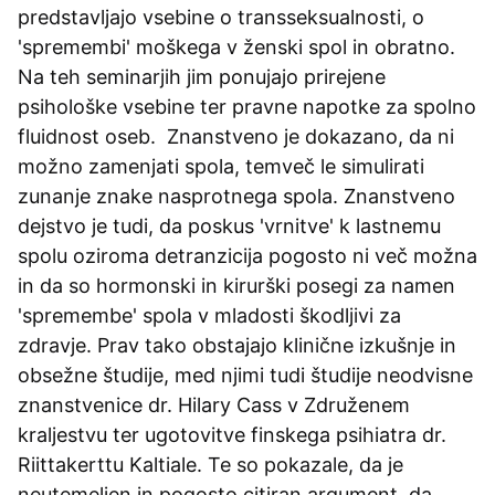
predstavljajo vsebine o transseksualnosti, o
'spremembi' moškega v ženski spol in obratno.
Na teh seminarjih jim ponujajo prirejene
psihološke vsebine ter pravne napotke za spolno
fluidnost oseb. Znanstveno je dokazano, da ni
možno zamenjati spola, temveč le simulirati
zunanje znake nasprotnega spola. Znanstveno
dejstvo je tudi, da poskus 'vrnitve' k lastnemu
spolu oziroma detranzicija pogosto ni več možna
in da so hormonski in kirurški posegi za namen
'spremembe' spola v mladosti škodljivi za
zdravje. Prav tako obstajajo klinične izkušnje in
obsežne študije, med njimi tudi študije neodvisne
znanstvenice dr. Hilary Cass v Združenem
kraljestvu ter ugotovitve finskega psihiatra dr.
Riittakerttu Kaltiale. Te so pokazale, da je
neutemeljen in pogosto citiran argument, da