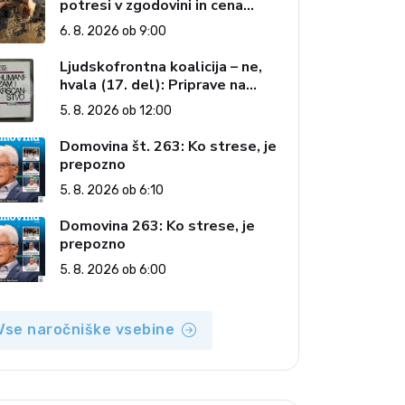
potresi v zgodovini in cena
pozabe
6. 8. 2026 ob 9:00
Ljudskofrontna koalicija – ne,
hvala (17. del): Priprave na
sestop z oblasti – dvorska
5. 8. 2026 ob 12:00
opozicija 6: Gramsci na delu:
Revija 2000 in revolucionarna
Domovina št. 263: Ko strese, je
izvotlitev krščanstva
prepozno
5. 8. 2026 ob 6:10
Domovina 263: Ko strese, je
prepozno
5. 8. 2026 ob 6:00
Vse naročniške vsebine