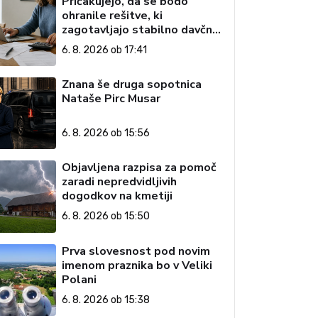
Pričakujejo, da se bodo
ohranile rešitve, ki
zagotavljajo stabilno davčno
okolje
6. 8. 2026 ob 17:41
Znana še druga sopotnica
Nataše Pirc Musar
6. 8. 2026 ob 15:56
Objavljena razpisa za pomoč
zaradi nepredvidljivih
dogodkov na kmetiji
6. 8. 2026 ob 15:50
Prva slovesnost pod novim
imenom praznika bo v Veliki
Polani
6. 8. 2026 ob 15:38