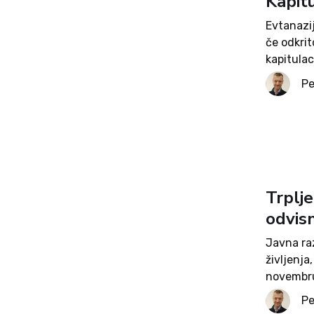
Kapitu
Evtanazi
če odkrit
kapitulac
družinsk
Pe
Andreja Š
Trplje
odvis
Javna ra
življenj
novembru
pojmov. K
Pe
Včasih se