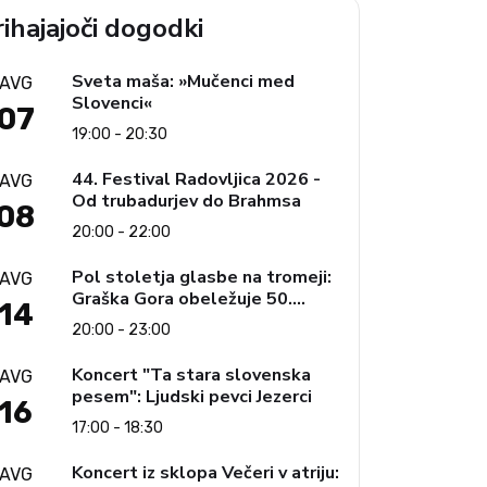
ihajajoči dogodki
Sveta maša: »Mučenci med
AVG
Slovenci«
07
19:00 - 20:30
44. Festival Radovljica 2026 -
AVG
Od trubadurjev do Brahmsa
08
20:00 - 22:00
Pol stoletja glasbe na tromeji:
AVG
Graška Gora obeležuje 50.
14
jubilejni festival narodno-
20:00 - 23:00
zabavne glasbe
Koncert "Ta stara slovenska
AVG
pesem": Ljudski pevci Jezerci
16
17:00 - 18:30
Koncert iz sklopa Večeri v atriju:
AVG