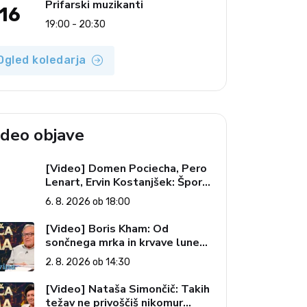
Prifarski muzikanti
16
19:00 - 20:30
Ogled koledarja
ideo objave
[Video] Domen Pociecha, Pero
Lenart, Ervin Kostanjšek: Šport
specialcev (Vroča tema, 6. 8.
6. 8. 2026 ob 18:00
2026)
[Video] Boris Kham: Od
sončnega mrka in krvave lune
do slovenskih pečatov v vesolju
2. 8. 2026 ob 14:30
(Vroča tema, 2. 8. 2026)
[Video] Nataša Simončič: Takih
težav ne privoščiš nikomur