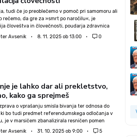
lacija človečnosti
ja, tudi če jo preoblečemo v pomoč pri samomoru ali
o rečemo, da gre za »smrt po naročilu«, je
ija človeštva in človečnosti, poudarja zdravnica
e medicine v kranjskem zdravstvenem domu
ter Avsenik
8. 11. 2025 ob 13:00
0
tular. Gre za linijo najmanjšega napora, ki...
nje je lahko dar ali prekletstvo,
no, kako ga sprejmeš
zprava o vprašanju smisla bivanja ter odnosa do
a, ki bo tudi predmet referendumskega odločanja v
, je v marsičem zbanalizirala resničen pomen
ot da ni življenje največ, kar je človeku dano.
ter Avsenik
31. 10. 2025 ob 9:00
5
 zdi, da se njegove...