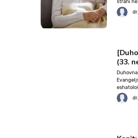
strani n
osebni r
dr
Zanimivo 
[Duho
(33. 
Duhovna 
Evangeljs
eshatolo
trpljenj
dr
jih hkrati