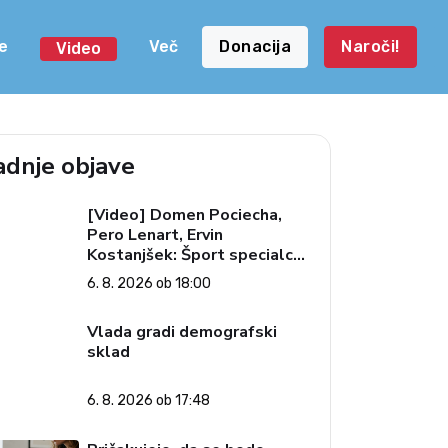
e
Več
Donacija
Naroči!
Video
adnje objave
[Video] Domen Pociecha,
Pero Lenart, Ervin
Kostanjšek: Šport specialcev
(Vroča tema, 6. 8. 2026)
6. 8. 2026 ob 18:00
Vlada gradi demografski
sklad
6. 8. 2026 ob 17:48