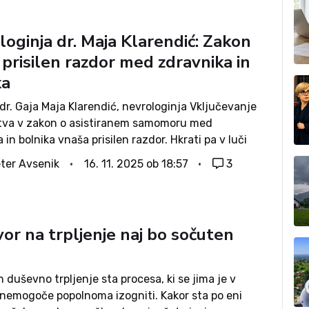
oginja dr. Maja Klarendić: Zakon
prisilen razdor med zdravnika in
ka
 dr. Gaja Maja Klarendić, nevrologinja Vključevanje
tva v zakon o asistiranem samomoru med
 in bolnika vnaša prisilen razdor. Hkrati pa v luči
h razmer v slovenskem zdravstvu postavlja v
ter Avsenik
16. 11. 2025 ob 18:57
3
edni položaj tiste hude bolnike, ki se za takšen...
or na trpljenje naj bo sočuten
s
n duševno trpljenje sta procesa, ki se jima je v
u nemogoče popolnoma izogniti. Kakor sta po eni