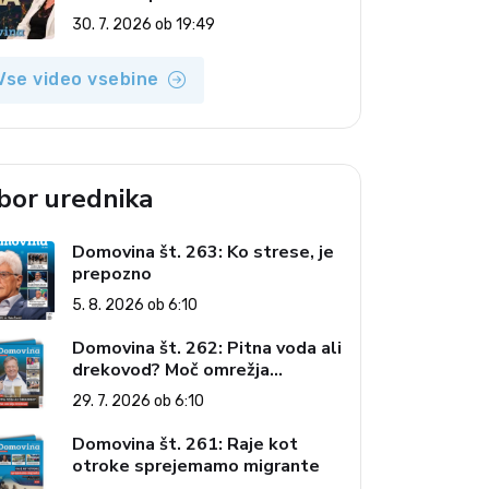
(Vroča tema, 30. 7. 2026)
30. 7. 2026 ob 19:49
Vse video vsebine
zbor urednika
Domovina št. 263: Ko strese, je
prepozno
5. 8. 2026 ob 6:10
Domovina št. 262: Pitna voda ali
drekovod? Moč omrežja
interesov
29. 7. 2026 ob 6:10
Domovina št. 261: Raje kot
otroke sprejemamo migrante