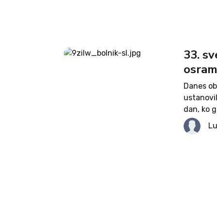
33. s
osramo
Danes obe
ustanovi
dan, ko 
romajo bo
Lu
tudi drugi