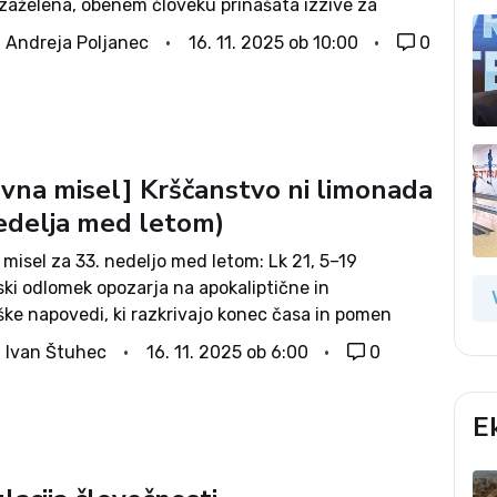
ezaželena, obenem človeku prinašata izzive za
azvoj, nova spoznanja ter povezovanje z drugimi.
. Andreja Poljanec
16. 11. 2025 ob 10:00
0
je namreč, da se v...
vna misel] Krščanstvo ni limonada
nedelja med letom)
misel za 33. nedeljo med letom: Lk 21, 5–19
ki odlomek opozarja na apokaliptične in
ške napovedi, ki razkrivajo konec časa in pomen
a. Jezus napoveduje preizkušnje svojih učencev, a
. Ivan Štuhec
16. 11. 2025 ob 6:00
0
 spodbuja k vztrajnosti in veri. Kristjani naj...
E