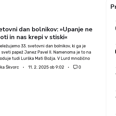
Pr
vetovni dan bolnikov: »Upanje ne
ti in nas krepi v stiski«
ležujemo 33. svetovni dan bolnikov, ki ga je
l sveti papež Janez Pavel II. Namenoma je to na
goduje tudi Lurška Mati Božja. V Lurd množično
lniki tako s telesnimi kot duševnimi boleznimi, pa
ka Škvorc
11. 2. 2025 ob 9:02
0
,...