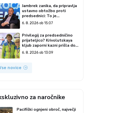
Jambrek zanika, da pripravlja
ustavno obtožbo proti
predsednici: To je
popolnoma neresnična
6. 8. 2026 ob 15:07
informacija
Privilegij za predsedničino
prijateljico? Krivolutskaya
kljub zaporni kazni prišla do
državljanstva?
6. 8. 2026 ob 13:09
Vse novice
kskluzivno za naročnike
Pacifiški ognjeni obroč, največji