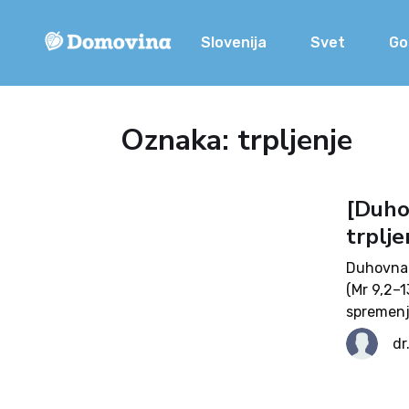
Slovenija
Svet
Go
Oznaka: trpljenje
[Duho
trplje
Duhovna 
(Mr 9,2–1
spremenj
narave i
dr
delovanja
kontekst,