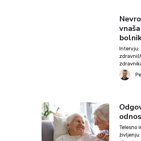
Nevrol
vnaša 
bolni
Intervju:
zdravniš
zdravnika
aktualni
Pe
drugorazr
Odgov
odno
Telesno i
življenj