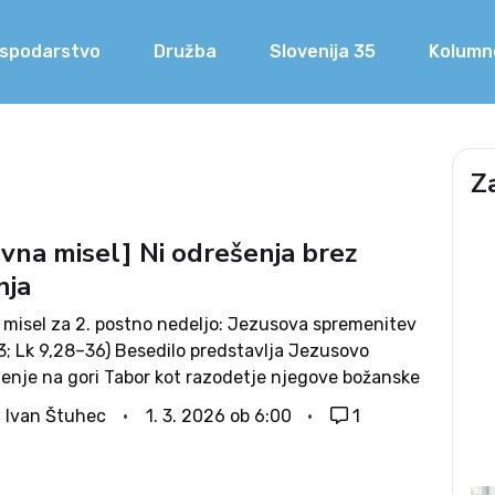
spodarstvo
Družba
Slovenija 35
Kolumn
Z
vna misel] Ni odrešenja brez
nja
misel za 2. postno nedeljo: Jezusova spremenitev
3; Lk 9,28–36) Besedilo predstavlja Jezusovo
enje na gori Tabor kot razodetje njegove božanske
n enega ključnih dogodkov njegovega zemeljskega
. Ivan Štuhec
1. 3. 2026 ob 6:00
1
. Dogodek je postavljen v širši svetopisemski
 kjer gore...