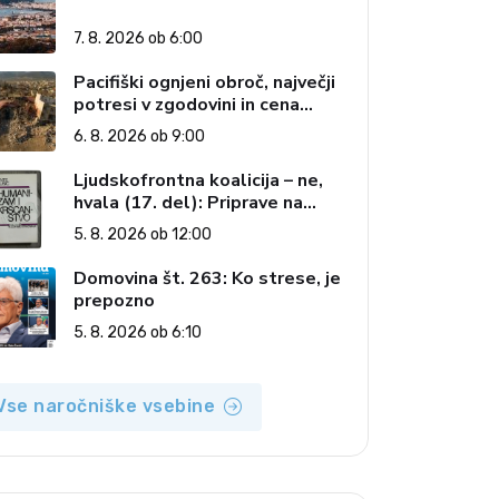
7. 8. 2026 ob 6:00
Pacifiški ognjeni obroč, največji
potresi v zgodovini in cena
pozabe
6. 8. 2026 ob 9:00
Ljudskofrontna koalicija – ne,
hvala (17. del): Priprave na
sestop z oblasti – dvorska
5. 8. 2026 ob 12:00
opozicija 6: Gramsci na delu:
Revija 2000 in revolucionarna
Domovina št. 263: Ko strese, je
izvotlitev krščanstva
prepozno
5. 8. 2026 ob 6:10
Vse naročniške vsebine