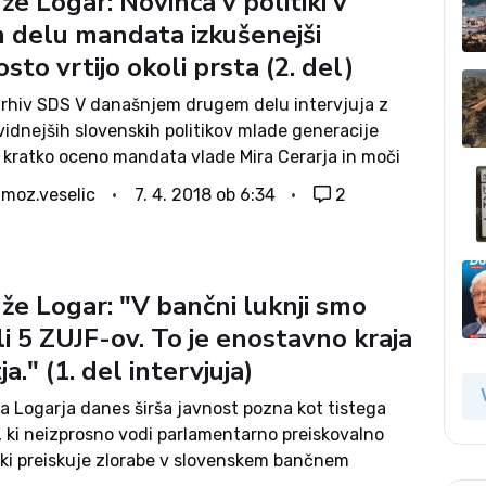
že Logar: Novinca v politiki v
 delu mandata izkušenejši
sto vrtijo okoli prsta (2. del)
oarhiv SDS V današnjem drugem delu intervjuja z
idnejših slovenskih politikov mlade generacije
e kratko oceno mandata vlade Mira Cerarja in moči
h omrežij, pogled dr. Logarja na zunanjo politiko
imoz.veselic
7. 4. 2018 ob 6:34
2
avca, trenutno situacijo na desni sredini ter...
že Logar: "V bančni luknji smo
li 5 ZUJF-ov. To je enostavno kraja
ja." (1. del intervjuja)
a Logarja danes širša javnost pozna kot tistega
, ki neizprosno vodi parlamentarno preiskovalno
, ki preiskuje zlorabe v slovenskem bančnem