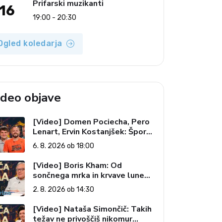
Prifarski muzikanti
16
19:00 - 20:30
Ogled koledarja
ideo objave
[Video] Domen Pociecha, Pero
Lenart, Ervin Kostanjšek: Šport
specialcev (Vroča tema, 6. 8.
6. 8. 2026 ob 18:00
2026)
[Video] Boris Kham: Od
sončnega mrka in krvave lune
do slovenskih pečatov v vesolju
2. 8. 2026 ob 14:30
(Vroča tema, 2. 8. 2026)
[Video] Nataša Simončič: Takih
težav ne privoščiš nikomur