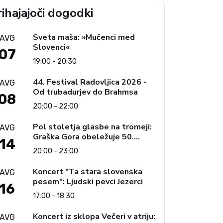
ihajajoči dogodki
Sveta maša: »Mučenci med
AVG
Slovenci«
07
19:00 - 20:30
44. Festival Radovljica 2026 -
AVG
Od trubadurjev do Brahmsa
08
20:00 - 22:00
Pol stoletja glasbe na tromeji:
AVG
Graška Gora obeležuje 50.
14
jubilejni festival narodno-
20:00 - 23:00
zabavne glasbe
Koncert "Ta stara slovenska
AVG
pesem": Ljudski pevci Jezerci
16
17:00 - 18:30
Koncert iz sklopa Večeri v atriju:
AVG