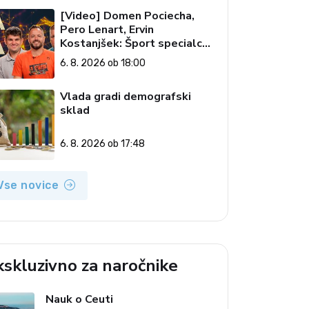
[Video] Domen Pociecha,
Pero Lenart, Ervin
Kostanjšek: Šport specialcev
(Vroča tema, 6. 8. 2026)
6. 8. 2026 ob 18:00
Vlada gradi demografski
sklad
6. 8. 2026 ob 17:48
Vse novice
kskluzivno za naročnike
Nauk o Ceuti