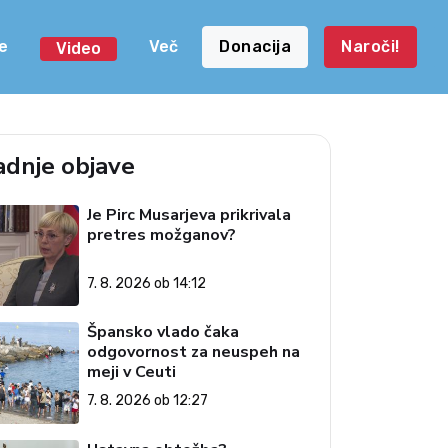
e
Več
Donacija
Naroči!
Video
adnje objave
Je Pirc Musarjeva prikrivala
pretres možganov?
7. 8. 2026 ob 14:12
Špansko vlado čaka
odgovornost za neuspeh na
meji v Ceuti
7. 8. 2026 ob 12:27