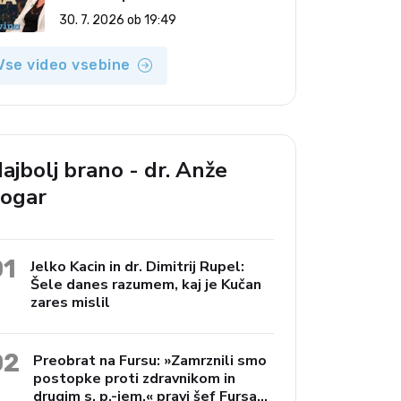
(Vroča tema, 30. 7. 2026)
30. 7. 2026 ob 19:49
Vse video vsebine
ajbolj brano - dr. Anže
ogar
01
Jelko Kacin in dr. Dimitrij Rupel:
Šele danes razumem, kaj je Kučan
zares mislil
02
Preobrat na Fursu: »Zamrznili smo
postopke proti zdravnikom in
drugim s. p.-jem,« pravi šef Fursa