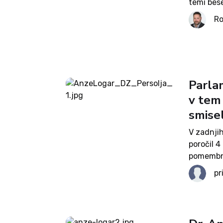
temi bes
mestni sv
Ro
Facebook
Parla
v tem
smise
V zadnji
poročil 4
pomembno
postrege
pr
krajine, 
preiskova