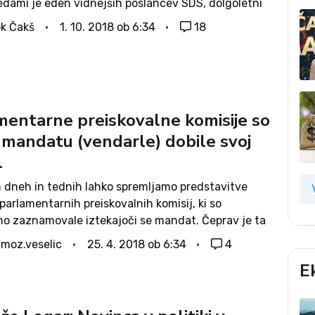
edami je eden vidnejših poslancev SDS, dolgoletni
etnik Mestne občine Ljubljana, dr. Anže Logar, na
k Čakš
1. 10. 2018 ob 6:34
18
u napovedal vstop v...
mentarne preiskovalne komisije so
 mandatu (vendarle) dobile svoj
l
h dneh in tednih lahko spremljamo predstavitve
 parlamentarnih preiskovalnih komisij, ki so
 zaznamovale iztekajoči se mandat. Čeprav je ta
l z zelo majhno količino resnih sprememb politične
imoz.veselic
25. 4. 2018 ob 6:34
4
je tu vendarle nekaj drugače: parlamentarne
E
lne komisije...