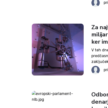
sistemu 
pr
Sloveniji 
Za naj
milija
ker im
V teh dn
predčasn
zaključek
preiskova
pr
prav, in k
Odbor 
denarj