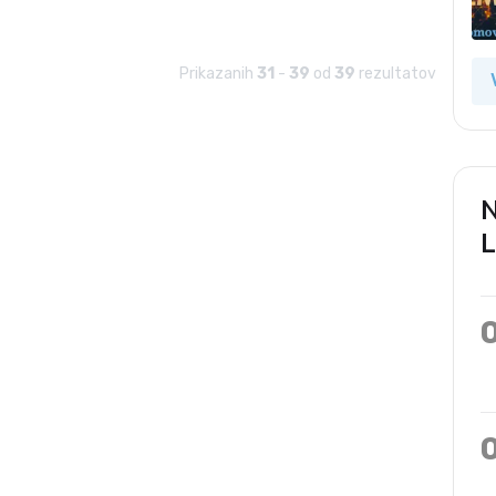
Prikazanih
31
-
39
od
39
rezultatov
N
L