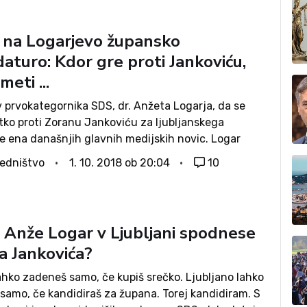
i na Logarjevo župansko
aturo: Kdor gre proti Jankoviću,
meti ...
 prvokategornika SDS, dr. Anžeta Logarja, da se
tko proti Zoranu Jankoviću za ljubljanskega
je ena današnjih glavnih medijskih novic. Logar
 Ljubljano brez korupcije, odkup storitev za čakalne
edništvo
1. 10. 2018 ob 20:04
10
dravstvu s čemer jih bo v...
 Anže Logar v Ljubljani spodnese
a Jankovića?
ahko zadeneš samo, če kupiš srečko. Ljubljano lahko
 samo, če kandidiraš za župana. Torej kandidiram. S