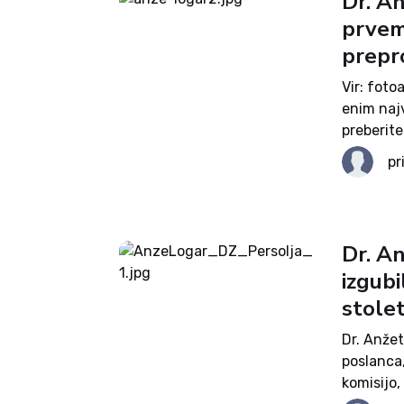
Dr. An
prvem
prepro
Vir: fot
enim najv
preberit
vzporedni
pr
Karla Erj
Dr. An
izgubi
stolet
Dr. Anžet
poslanca
komisijo