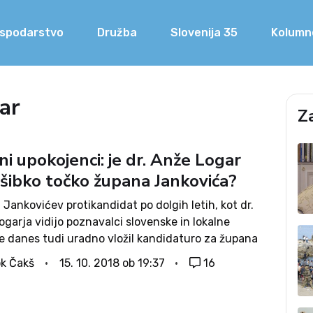
spodarstvo
Družba
Slovenija 35
Kolumn
ar
Z
i upokojenci: je dr. Anže Logar
 šibko točko župana Jankovića?
i Jankovićev protikandidat po dolgih letih, kot dr.
garja vidijo poznavalci slovenske in lokalne
 je danes tudi uradno vložil kandidaturo za župana
e. V boj se kandidat SDS podaja z enotno podporo
k Čakš
15. 10. 2018 ob 19:37
16
 strank ter s pričakovanjem,...