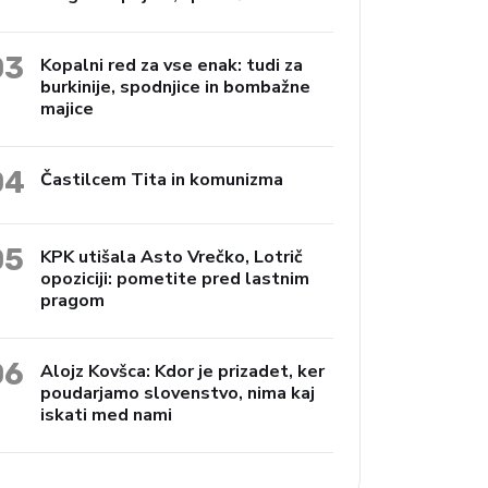
Janko Preac
03
Kopalni red za vse enak: tudi za
burkinije, spodnjice in bombažne
majice
04
Častilcem Tita in komunizma
05
KPK utišala Asto Vrečko, Lotrič
opoziciji: pometite pred lastnim
pragom
06
Alojz Kovšca: Kdor je prizadet, ker
poudarjamo slovenstvo, nima kaj
iskati med nami