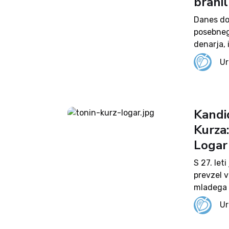
brani
Danes do
posebneg
denarja, 
zanimivo 
Ur
zares sle
preiskova
Kandi
Kurza:
Logar
S 27. let
prevzel v
mladega 
če vemo,
Ur
diplome. 