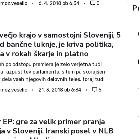
ter odgovornost za 2. sanacijo bank v samostojni
imoz.veselic
6. 4. 2018 ob 6:34
0
Pr
oz. t.i. bančno luknjo. Dr. Logar je sicer...
večjo krajo v samostojni Sloveniji, 5
rd bančne luknje, je kriva politika,
a v rokah škarje in platno
eh po odstopu premiera je zelo verjetna tudi
a razpustitev parlamenta, s tem pa skorajšen
 dela vseh njegovih delovnih teles, torej tudi
lnih komisij. Delo teh je - kar je konec koncev tudi
imoz.veselic
21. 3. 2018 ob 6:34
6
aže, da...
EP: gre za velik primer pranja
a v Sloveniji. Iranski posel v NLB