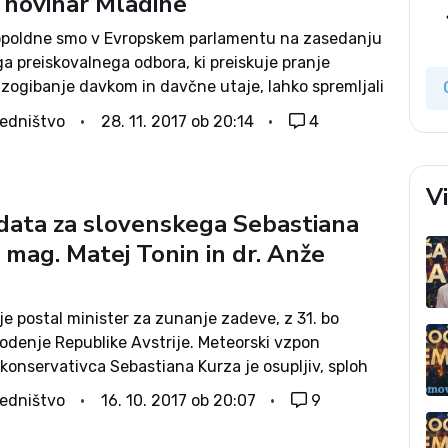
l novinar Mladine
poldne smo v Evropskem parlamentu na zasedanju
a preiskovalnega odbora, ki preiskuje pranje
izogibanje davkom in davčne utaje, lahko spremljali
slovensko predstavo, ki ji evroposlanci niso mogli
edništvo
28. 11. 2017 ob 20:14
4
diti. Poslanec SDS Anže Logar, predsednik
lne komisije državnega...
V
data za slovenskega Sebastiana
 mag. Matej Tonin in dr. Anže
i je postal minister za zunanje zadeve, z 31. bo
odenje Republike Avstrije. Meteorski vzpon
konservativca Sebastiana Kurza je osupljiv, sploh
 da gre za faliranega študenta brez univerzitetne
edništvo
16. 10. 2017 ob 20:07
9
S svojo mladostniško karizmo in...