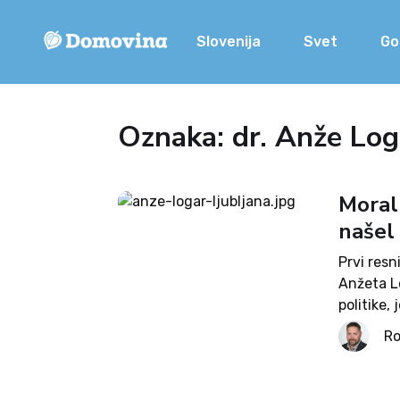
Slovenija
Svet
Go
Oznaka: dr. Anže Log
Moraln
našel
Prvi resn
Anžeta Lo
politike,
Ljubljan
Ro
pomladnih