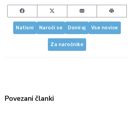
Share on Facebook
Share on Twitter
Share by email
Natisni
Naroči se
Doniraj
Vse novice
Za naročnike
Povezani članki