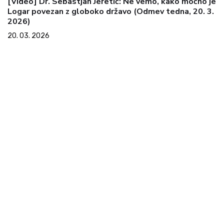
[Video] Dr. Sebastjan Jeretič: Ne vemo, kako močno je
Logar povezan z globoko državo (Odmev tedna, 20. 3.
2026)
20. 03. 2026