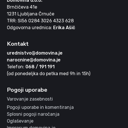
Domovina d.o.o.
Brnčičeva 41e
1231 Ljubljana Črnuče
TRR: SI56 0284 3026 4323 628
Odgovorna urednica:
Erika Ašič
Kontakt
urednistvo@domovina.je
narocnine@domovina.je
Telefon:
068 / 191 191
(od ponedeljka do petka med 9h in 15h)
Pogoji uporabe
Varovanje zasebnosti
Pogoji uporabe in komentiranja
Splosni pogoji naročanja
Oglaševanje
Impresum domovina.je