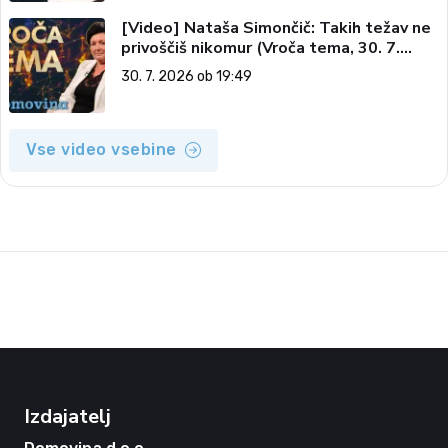
[Video] Nataša Simončič: Takih težav ne
privoščiš nikomur (Vroča tema, 30. 7.
2026)
30. 7. 2026 ob 19:49
Vse video vsebine
Izdajatelj