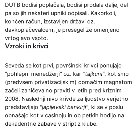
DUTB bodisi poplačala, bodisi prodala dalje, del
pa so jih nekateri upniki odpisali. Kakorkoli,
končen račun, izstavljen državi oz.
davkoplačevalcem, je presegel že omenjeno
vrtoglavo vsoto.
Vzroki in krivci
Seveda se kot prvi, površinski krivci ponujajo
"pohlepni menedžerji" oz. kar
"tajkuni"
, kot smo
(predvsem privatizacijskim) domačim magnatom
začeli zaničevalno praviti v letih pred kriznim
2008. Naslednji nivo krivde za ljudstvo verjetno
predstavljajo
"japijevski bankirji"
, ki se v poslu
obnašajo kot v casinoju in ob petkih hodijo na
dekadentne zabave v striptiz klube.