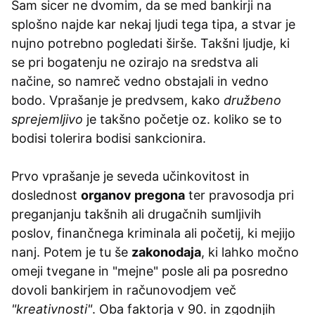
Sam sicer ne dvomim, da se med bankirji na
splošno najde kar nekaj ljudi tega tipa, a stvar je
nujno potrebno pogledati širše. Takšni ljudje, ki
se pri bogatenju ne ozirajo na sredstva ali
načine, so namreč vedno obstajali in vedno
bodo. Vprašanje je predvsem, kako
družbeno
sprejemljivo
je takšno početje oz. koliko se to
bodisi tolerira bodisi sankcionira.
Prvo vprašanje je seveda učinkovitost in
doslednost
organov pregona
ter pravosodja pri
preganjanju takšnih ali drugačnih sumljivih
poslov, finančnega kriminala ali početij, ki mejijo
nanj. Potem je tu še
zakonodaja
, ki lahko močno
omeji tvegane in "mejne" posle ali pa posredno
dovoli bankirjem in računovodjem več
"kreativnosti"
. Oba faktorja v 90. in zgodnjih