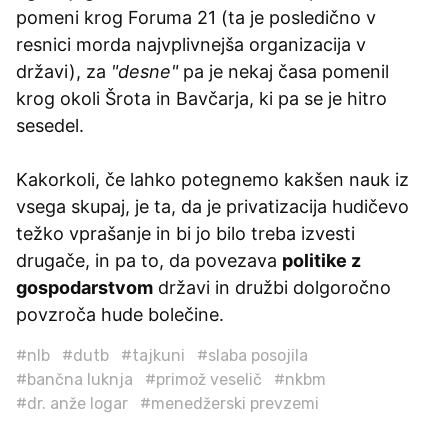
pomeni krog Foruma 21 (ta je posledično v
resnici morda najvplivnejša organizacija v
državi), za
"desne"
pa je nekaj časa pomenil
krog okoli Šrota in Bavčarja, ki pa se je hitro
sesedel.
Kakorkoli, če lahko potegnemo kakšen nauk iz
vsega skupaj, je ta, da je privatizacija hudičevo
težko vprašanje in bi jo bilo treba izvesti
drugače, in pa to, da povezava
politike z
gospodarstvom
državi in družbi dolgoročno
povzroča hude bolečine.
#nlb
#dutb
#tajkuni
#slaba posojila
#bančna luknja
#primož veselič
#nkbm
#dr. anže logar
#menedžerski prevzemi