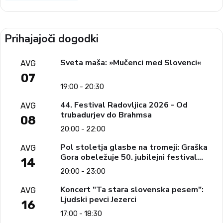
Prihajajoči dogodki
Sveta maša: »Mučenci med Slovenci«
AVG
07
19:00 - 20:30
44. Festival Radovljica 2026 - Od
AVG
trubadurjev do Brahmsa
08
20:00 - 22:00
Pol stoletja glasbe na tromeji: Graška
AVG
Gora obeležuje 50. jubilejni festival
14
narodno-zabavne glasbe
20:00 - 23:00
Koncert "Ta stara slovenska pesem":
AVG
Ljudski pevci Jezerci
16
17:00 - 18:30