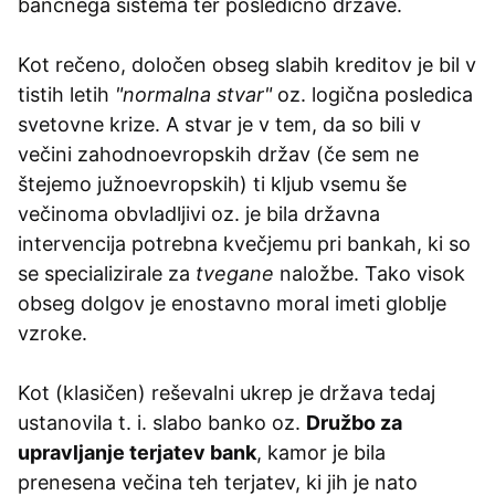
bančnega sistema ter posledično države.
Kot rečeno, določen obseg slabih kreditov je bil v
tistih letih
"normalna stvar"
oz. logična posledica
svetovne krize. A stvar je v tem, da so bili v
večini zahodnoevropskih držav (če sem ne
štejemo južnoevropskih) ti kljub vsemu še
večinoma obvladljivi oz. je bila državna
intervencija potrebna kvečjemu pri bankah, ki so
se specializirale za
tvegane
naložbe. Tako visok
obseg dolgov je enostavno moral imeti globlje
vzroke.
Kot (klasičen) reševalni ukrep je država tedaj
ustanovila t. i. slabo banko oz.
Družbo za
upravljanje terjatev bank
, kamor je bila
prenesena večina teh terjatev, ki jih je nato