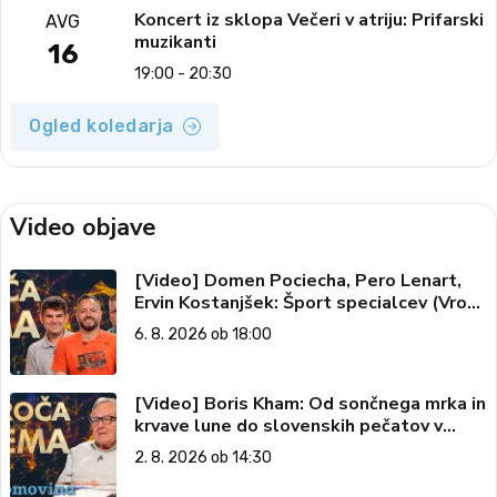
Koncert iz sklopa Večeri v atriju: Prifarski
AVG
muzikanti
16
19:00 - 20:30
Ogled koledarja
Video objave
[Video] Domen Pociecha, Pero Lenart,
Ervin Kostanjšek: Šport specialcev (Vroča
tema, 6. 8. 2026)
6. 8. 2026 ob 18:00
[Video] Boris Kham: Od sončnega mrka in
krvave lune do slovenskih pečatov v
vesolju (Vroča tema, 2. 8. 2026)
2. 8. 2026 ob 14:30