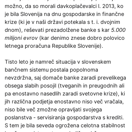
možno, da so morali davkoplačevalci l. 2013, ko
je bila Slovenija na dnu gospodarske in finančne
krize (ki je v naši državi potekala s t. i. dvojnim
dnom), reševati prezadolžene banke s kar
5.000
milijoni evrov
(kar denimo znese dobro polovico
letnega proračuna Republike Slovenije).
Tisto leto je namreč situacija v slovenskem
bančnem sistemu postala popolnoma
nevzdržna, saj domače banke zaradi prevelikega
obsega slabih posojil (tveganih in preugodnih ali
pa enostavno nasedlih zaradi svetovne krize), ki
jih različna podjetja enostavno niso več vračala,
niso bile več zmožne opravljati svojega
poslanstva - servisiranja gospodarstva s krediti.
S tem je bila seveda ogrožena celotna stabilnost