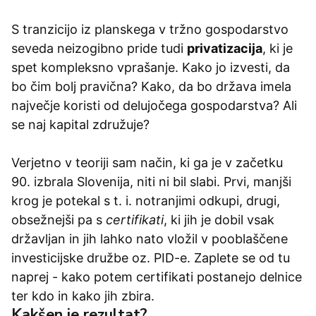
S tranzicijo iz planskega v tržno gospodarstvo
seveda neizogibno pride tudi
privatizacija
, ki je
spet kompleksno vprašanje. Kako jo izvesti, da
bo čim bolj pravična? Kako, da bo država imela
največje koristi od delujočega gospodarstva? Ali
se naj kapital združuje?
Verjetno v teoriji sam način, ki ga je v začetku
90. izbrala Slovenija, niti ni bil slabi. Prvi, manjši
krog je potekal s t. i. notranjimi odkupi, drugi,
obsežnejši pa s
certifikati
, ki jih je dobil vsak
državljan in jih lahko nato vložil v pooblaščene
investicijske družbe oz. PID-e. Zaplete se od tu
naprej - kako potem certifikati postanejo delnice
ter kdo in kako jih zbira.
Kakšen je rezultat?