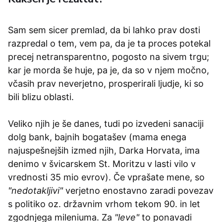
Sam sem sicer premlad, da bi lahko prav dosti
razpredal o tem, vem pa, da je ta proces potekal
precej netransparentno, pogosto na sivem trgu;
kar je morda še huje, pa je, da so v njem močno,
včasih prav neverjetno, prosperirali ljudje, ki so
bili blizu oblasti.
Veliko njih je še danes, tudi po izvedeni sanaciji
dolg bank, bajnih bogatašev (mama enega
najuspešnejših izmed njih, Darka Horvata, ima
denimo v švicarskem St. Moritzu v lasti vilo v
vrednosti 35 mio evrov). Če vprašate mene, so
"nedotakljivi"
verjetno enostavno zaradi povezav
s politiko oz. državnim vrhom tekom 90. in let
zgodnjega mileniuma. Za
"leve"
to ponavadi