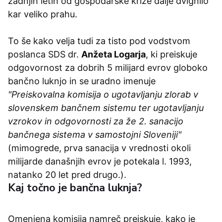
zadnjih letih od gospodarske krize dalje dvignilo
kar veliko prahu.
To še kako velja tudi za tisto pod vodstvom
poslanca SDS dr.
Anžeta Logarja
, ki preiskuje
odgovornost za dobrih 5 milijard evrov globoko
bančno luknjo in se uradno imenuje
"
Preiskovalna komisija o ugotavljanju zlorab v
slovenskem bančnem sistemu ter ugotavljanju
vzrokov in odgovornosti za že 2. sanacijo
bančnega sistema v samostojni Sloveniji"
(mimogrede, prva sanacija v vrednosti okoli
milijarde današnjih evrov je potekala l. 1993,
natanko 20 let pred drugo.).
Kaj točno je bančna luknja?
Omenjena komisija namreč preiskuje, kako je