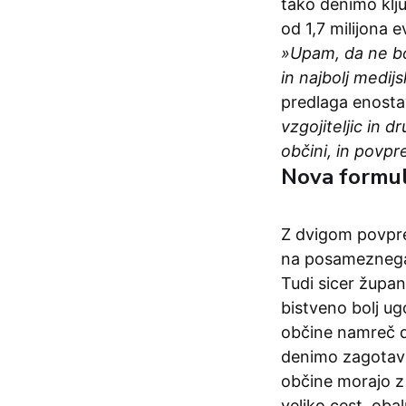
tako denimo klju
od 1,7 milijona 
»Upam, da ne bod
in najbolj medij
predlaga enosta
vzgojiteljic in d
občini, in povp
Nova formul
Z dvigom povpre
na posameznega 
Tudi sicer župan
bistveno bolj u
občine namreč do
denimo zagotavl
občine morajo z 
veliko cest, oba