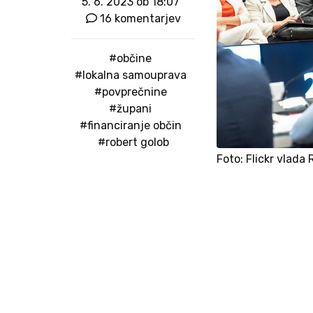
5. 6. 2023 ob 18:07
16 komentarjev
#občine
#lokalna samouprava
#povprečnine
#župani
#financiranje občin
#robert golob
Foto: Flickr vlada 