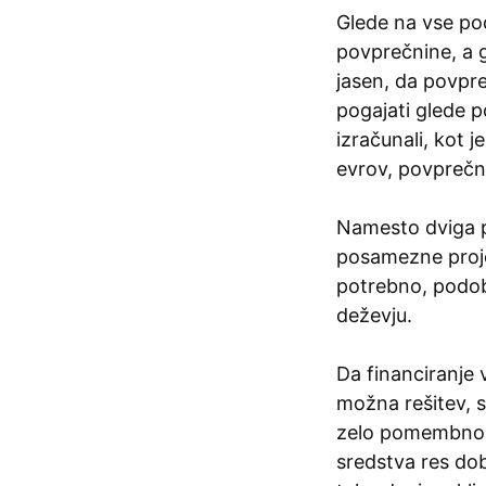
Glede na vse pod
povprečnine, a g
jasen, da povpre
pogajati glede p
izračunali, kot j
evrov, povprečn
Namesto dviga p
posamezne projek
potrebno, podob
deževju.
Da financiranje
možna rešitev, s
zelo pomembno, 
sredstva res dob