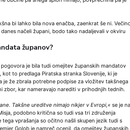
šna bi lahko bila nova enačba, zaenkrat še ni. Večin
ih danes načeli župani, bodo tako nadaljevali v okviru
andata županov?
pogovora je bila tudi omejitev županskih mandatov
kot to predlaga Piratska stranka Slovenije, ki je
da je že zbrala potrebne podpise za vložitev takšnega
 zbor, kar nameravajo narediti v prihodnjih tednih.
upane. Takšne ureditve nimajo nikjer v Evropi,«
se je n
isja, podobno kritična so tudi vsa tri združenja
e tega vprašanja so očitno našli skupen jezik tudi s
premier Golob je namreč ocenil, da omejitev županskih