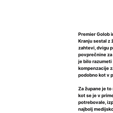
Premier Golob in
Kranju sestal z 
zahtevi, dvigu p
povprečnine za l
je bilo razumet
kompenzacije za 
podobno kot v p
Za župane je to 
kot se je v prim
potrebovale, izp
najbolj medijsko