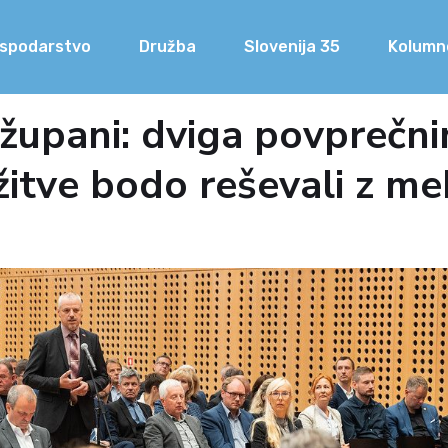
spodarstvo
Družba
Slovenija 35
Kolumn
župani: dviga povprečni
žitve bodo reševali z m