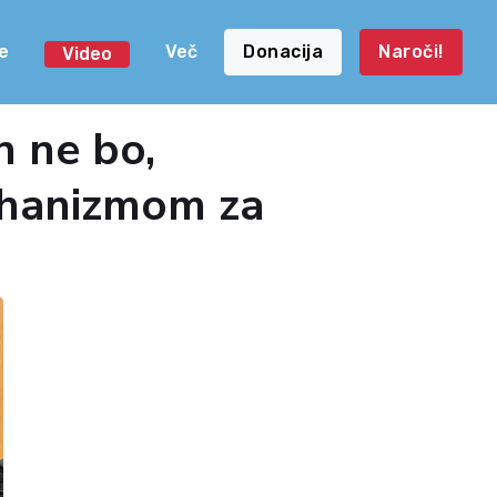
e
Več
Donacija
Naroči!
Video
n ne bo,
ehanizmom za