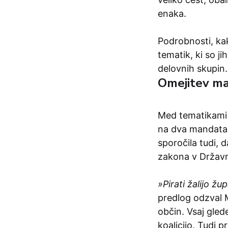
enaka.
Podrobnosti, kak
tematik, ki so j
delovnih skupin.
Omejitev m
Med tematikami 
na dva mandata, 
sporočila tudi, 
zakona v Državni
»Pirati žalijo ž
predlog odzval M
občin. Vsaj gled
koalicijo. Tudi 