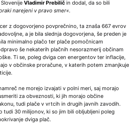
 Slovenije
Vladimir Prebilič
in dodal, da so bili
oraki narejeni v pravo smer«.
sicer z dogovorjeno povprečnino, ta znaša 667 evrov
adovoljne, a je bila slednja dogovorjena, še preden je
nila minimalno plačo ter plače pomočnicam
z odpravo še nekaterih plačnih nesorazmerij občinam
roške. Ti se, poleg dviga cen energentov ter inflacije,
ajo v občinske proračune, v katerih potem zmanjkuje
icije.
namreč ne morejo izvajati v polni meri, saj morajo
smeriti za obveznosti, ki jih morajo občine
akonu, tudi plače v vrtcih in drugih javnih zavodih.
tudi 30 milijonov, ki so jim bili obljubljeni poleg
okrivanje dviga plač.