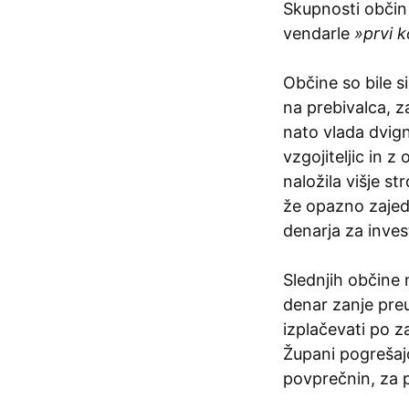
Skupnosti občin
vendarle
»prvi k
Občine so bile 
na prebivalca, z
nato vlada dvig
vzgojiteljic in 
naložila višje st
že opazno zajed
denarja za invest
Slednjih občine 
denar zanje preu
izplačevati po z
Župani pogrešajo 
povprečnin, za p