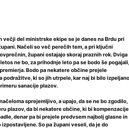
 večji del ministrske ekipe se je danes na Brdu pri
župani. Načeli so več perečih tem, a pri ključni
ovprečnin, župani ostajajo skoraj praznih rok. Dviga
etos ne bo, za prihodnje leto pa se bodo še pogajali
i premierja. Bodo pa nekatere občine prejele
podražitve, ki so jih utrpele, kar naj bi bilo izpeljan
rimeru sanacije plazov.
načeloma sprejemljivo, a upajo, da se ne bo zgodilo,
eru plazov, da bi nekatere občine, ki bi kompenzacije
adle, denar pa bi prejele predvsem najbolj glasne in
 izpostavljene. So pa župani veseli, da je do