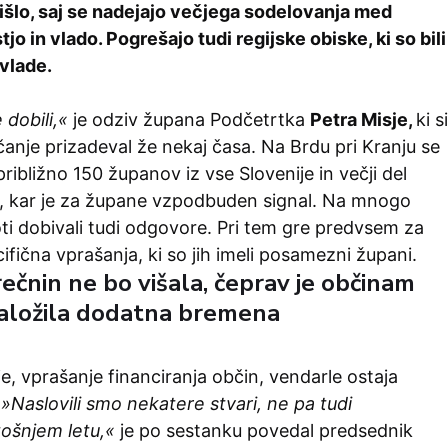
rišlo, saj se nadejajo večjega sodelovanja med
jo in vlado. Pogrešajo tudi regijske obiske, ki so bili
 vlade.
dobili,«
je odziv župana Podčetrtka
Petra Misje,
ki si
čanje prizadeval že nekaj časa. Na Brdu pri Kranju se
približno 150 županov iz vse Slovenije in večji del
e, kar je za župane vzpodbuden signal. Na mnogo
ti dobivali tudi odgovore. Pri tem gre predvsem za
ična vprašanja, ki so jih imeli posamezni župani.
ečnin ne bo višala, čeprav je občinam
aložila dodatna bremena
e, vprašanje financiranja občin, vendarle ostaja
.
»Naslovili smo nekatere stvari, ne pa tudi
tošnjem letu,«
je po sestanku povedal predsednik