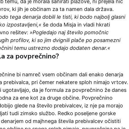
b temu, da je morala sanirati plazove, ni prejela nič
evrov, ki jih je občinam za ta namen dala država.
o tega denarja dobili le tisti, ki bodo najbolj glasni
sko izpostavljeni,«
še doda Misja in vladi hkrati
vno rešitev:
»Pogledajo naj število pomočnic
rugih profilov, ki so jim dvignili plače po posamezni
rečnini temu ustrezno dodajo dodaten denar.«
a za povprečnino?
čnine bi namreč vsem občinam dali enako denarja
prebivalca, pri čemer nekatere sploh nimajo vrtcev.
i ugotavljajo, da je formula za povprečnino že danes
godna za ene kot za druge občine. Povprečnino
bijo glede na število prebivalcev, iz nje pa morajo
jati tudi zimsko službo. Redko poseljene gorske
denarjem od majhnega števila prebivalcev očistiti
lne občine pa snega sploh nimajo, povprečnina pa je