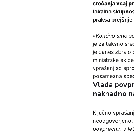
srečanja vsaj p
lokalno skupnost
praksa prejšnje
»Končno smo se 
je za takšno sre
je danes zbralo 
ministrske ekip
vprašanj so spro
posamezna specif
Vlada povpr
naknadno n
Ključno vprašanj
neodgovorjeno
povprečnin v le