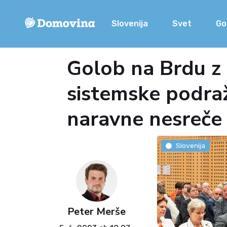
Slovenija
Svet
Go
Golob na Brdu z 
sistemske podra
naravne nesreče
Slovenija
Peter Merše