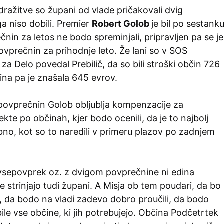
ražitve so župani od vlade pričakovali dvig
a niso dobili. Premier
Robert Golob
je bil po sestank
čnin za letos ne bodo spreminjali, pripravljen pa se je
ovprečnin za prihodnje leto. Že lani so v SOS
e za Delo povedal Prebilič, da so bili stroški občin 726
ina pa je znašala 645 evrov.
ovprečnin Golob obljublja kompenzacije za
te po občinah, kjer bodo ocenili, da je to najbolj
no, kot so to naredili v primeru plazov po zadnjem
 vsepovprek oz. z dvigom povprečnine ni edina
e strinjajo tudi župani. A Misja ob tem poudari, da bo
da bodo na vladi zadevo dobro proučili, da bodo
ile vse občine, ki jih potrebujejo. Občina Podčetrtek