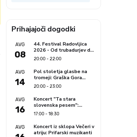
Prihajajoči dogodki
e
44. Festival Radovljica
AVG
2026 - Od trubadurjev do
08
Brahmsa
20:00 - 22:00
Pol stoletja glasbe na
AVG
tromeji: Graška Gora
14
obeležuje 50. jubilejni
20:00 - 23:00
festival narodno-zabavne
glasbe
Koncert "Ta stara
AVG
slovenska pesem":
16
Ljudski pevci Jezerci
17:00 - 18:30
Koncert iz sklopa Večeri v
AVG
atriju: Prifarski muzikanti