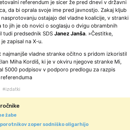
tovalni referendum je sicer že pred dnevi v državni
ca, da bi oprala svoje ime pred javnostjo. Zakaj kljub
asprotovanju ostajajo del vladne koalicije, v stranki
a to jih je ob novici o soglasju o dvigu obrambnih
l tudi predsednik SDS
Janez Janša
. »Čestitke,
 je zapisal na X-u.
 najmanjše vladne stranke očitno s pridom izkoristil
član Miha Kordiš, ki je v okviru njegove stranke Mi,
bral 5000 podpisov v podporo predlogu za razpis
 referenduma
#izdatki
aročnike
ne žabe
porotnikov zoper sodniško oligarhijo