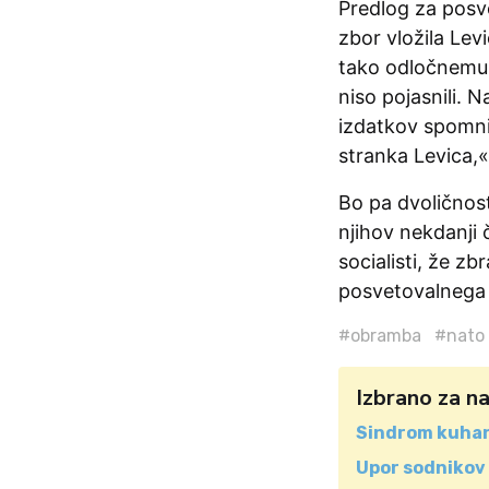
Predlog za posve
zbor vložila Levi
tako odločnemu n
niso pojasnili. N
izdatkov spomni
stranka Levica,«
Bo pa dvoličnost
njihov nekdanji 
socialisti, že z
posvetovalnega
#obramba
#nato
Izbrano za n
Sindrom kuha
Upor sodnikov 