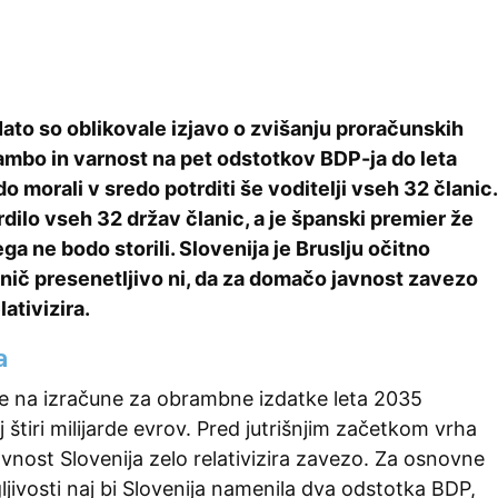
ato so oblikovale izjavo o zvišanju proračunskih
ambo in varnost na pet odstotkov BDP-ja do leta
o morali v sredo potrditi še voditelji vseh 32 članic.
trdilo vseh 32 držav članic, a je španski premier že
ga ne bodo storili. Slovenija je Bruslju očitno
 nič presenetljivo ni, da za domačo javnost zavezo
ativizira.
a
ede na izračune za obrambne izdatke leta 2035
 štiri milijarde evrov. Pred jutrišnjim začetkom vrha
nost Slovenija zelo relativizira zavezo. Za osnovne
ivosti naj bi Slovenija namenila dva odstotka BDP,