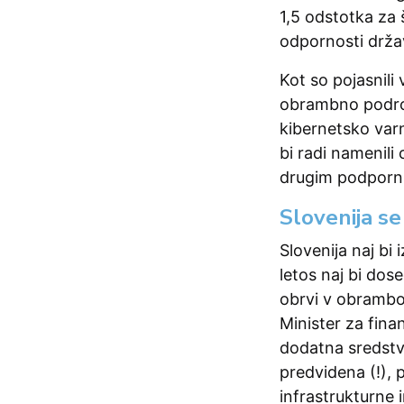
1,5 odstotka za 
odpornosti drža
Kot so pojasnili
obrambno področj
kibernetsko varn
bi radi namenili 
drugim podporni
Slovenija se
Slovenija naj bi
letos naj bi dos
obrvi v obrambos
Minister za fin
dodatna sredstv
predvidena (!), 
infrastrukturne