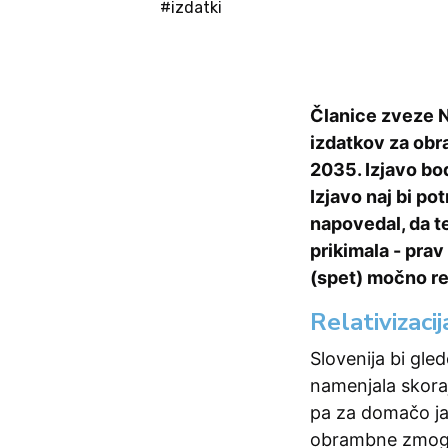
#izdatki
Članice zveze N
izdatkov za obr
2035. Izjavo bod
Izjavo naj bi po
napovedal, da te
prikimala - prav
(spet) močno rel
Relativizacij
Slovenija bi gl
namenjala skoraj
pa za domačo jav
obrambne zmoglj