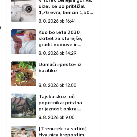
V torek cenejša goriva:
dizel se bo približal
1,76 evra, bencin 1,50
evra
8. 8. 2026 ob 16:41
e
Kdo bo leta 2030
skrbel za starejše,
gradil domove in
zagotavljal javne
8. 8. 2026 ob 14:29
storitve?
Domači »pesto« iz
bazilike
8. 8. 2026 ob 12:00
Tajska skozi oči
popotnika: pristna
prijaznost onkraj
razglednic (1. del)
8. 8. 2026 ob 9:00
[Trenutek za satiro]
Hvalnica krepostim