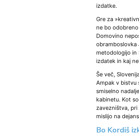
izdatke.
Gre za »kreativ
ne bo odobreno n
Domovino nepos
obramboslovka
metodologijo in 
izdatek in kaj ne
Še več, Slovenij
Ampak v bistvu s
smiselno nadalj
kabinetu. Kot so
zavezništva, pri
mislijo na dejans
Bo Kordiš iz