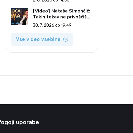
2. 8. 2026 ob 14:30
pečatov v vesolju (Vroča
tema, 2. 8. 2026)
[Video] Nataša Simončič:
Takih težav ne privoščiš
nikomur (Vroča tema, 30.
30. 7. 2026 ob 19:49
7. 2026)
Vse video vsebine
Pogoji uporabe