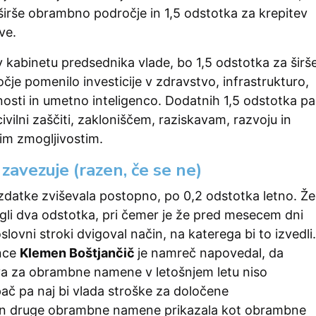
širše obrambno področje in 1,5 odstotka za krepitev
ve.
 v kabinetu predsednika vlade, bo 1,5 odstotka za širš
e pomenilo investicije v zdravstvo, infrastrukturo,
osti in umetno inteligenco. Dodatnih 1,5 odstotka pa
civilni zaščiti, zakloniščem, raziskavam, razvoju in
m zmogljivostim.
 zavezuje (razen, če se ne)
 izdatke zviševala postopno, po 0,2 odstotka letno. Že
egli dva odstotka, pri čemer je že pred mesecem dni
lovni stroki dvigoval način, na katerega bi to izvedli.
ance
Klemen Boštjančič
je namreč napovedal, da
a za obrambne namene v letošnjem letu niso
pač pa naj bi vlada stroške za določene
 in druge obrambne namene prikazala kot obrambne