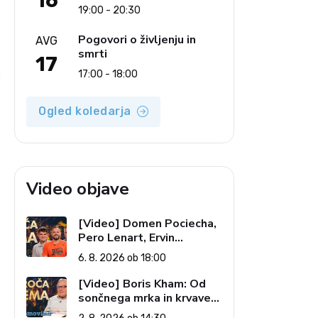
16
19:00 - 20:30
Pogovori o življenju in
AVG
smrti
17
i
17:00 - 18:00
Ogled koledarja
Video objave
[Video] Domen Pociecha,
Pero Lenart, Ervin
Kostanjšek: Šport
6. 8. 2026 ob 18:00
specialcev (Vroča tema, 6.
8. 2026)
[Video] Boris Kham: Od
sončnega mrka in krvave
lune do slovenskih