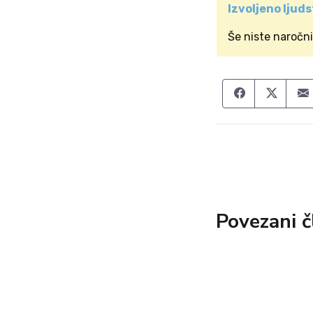
Izvoljeno ljud
Še niste naročn
Share on F
Share
Povezani č