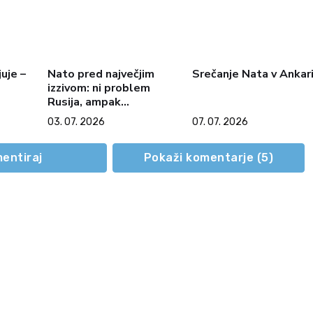
uje –
Nato pred največjim
Srečanje Nata v Ankar
izzivom: ni problem
Rusija, ampak
vprašanje, kaj naj
03. 07. 2026
07. 07. 2026
zavezništvo postane
entiraj
Pokaži komentarje (
5
)