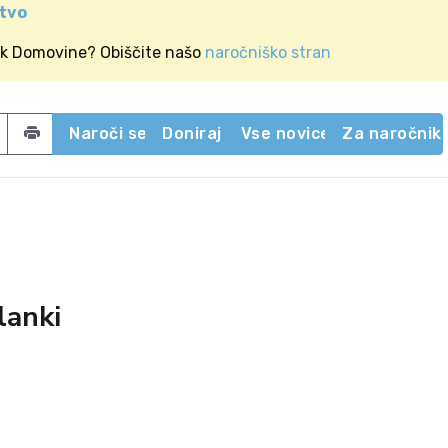
stvo
ik Domovine? Obiščite našo
naročniško stran
acebook
 on Twitter
Share by email
Naroči se
Doniraj
Vse novice
Za naročnik
lanki