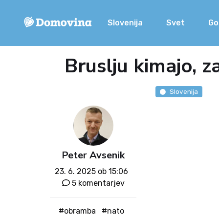
Slovenija
Svet
Go
Bruslju kimajo, z
Slovenija
Peter Avsenik
23. 6. 2025 ob 15:06
5 komentarjev
#obramba
#nato