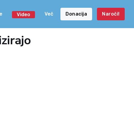
e
Več
Donacija
Naroči!
Video
zirajo