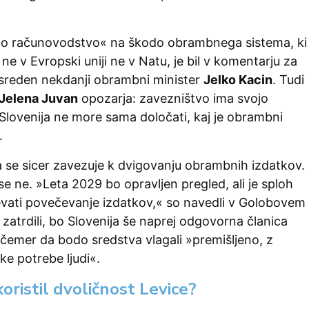
no računovodstvo« na škodo obrambnega sistema, ki
e v Evropski uniji ne v Natu, je bil v komentarju za
reden nekdanji obrambni minister
Jelko Kacin
. Tudi
Jelena Juvan
opozarja: zavezništvo ima svojo
Slovenija ne more sama določati, kaj je obrambni
.
a se sicer zavezuje k dvigovanju obrambnih izdatkov.
e ne. »Leta 2029 bo opravljen pregled, ali je sploh
evati povečevanje izdatkov,« so navedli v Golobovem
 zatrdili, bo Slovenija še naprej odgovorna članica
 čemer da bodo sredstva vlagali »premišljeno, z
ke potrebe ljudi«.
koristil dvoličnost Levice?