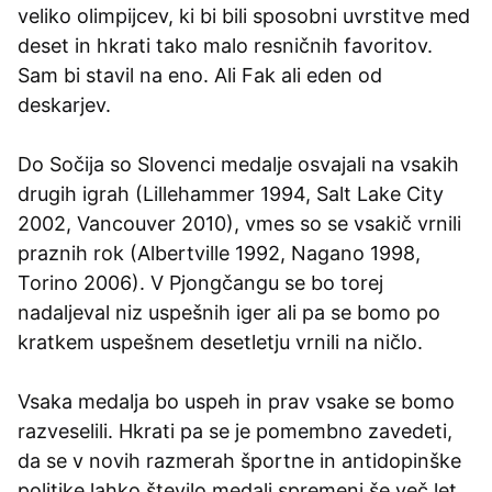
veliko olimpijcev, ki bi bili sposobni uvrstitve med
deset in hkrati tako malo resničnih favoritov.
Sam bi stavil na eno. Ali Fak ali eden od
deskarjev.
Do Sočija so Slovenci medalje osvajali na vsakih
drugih igrah (Lillehammer 1994, Salt Lake City
2002, Vancouver 2010), vmes so se vsakič vrnili
praznih rok (Albertville 1992, Nagano 1998,
Torino 2006). V Pjongčangu se bo torej
nadaljeval niz uspešnih iger ali pa se bomo po
kratkem uspešnem desetletju vrnili na ničlo.
Vsaka medalja bo uspeh in prav vsake se bomo
razveselili. Hkrati pa se je pomembno zavedeti,
da se v novih razmerah športne in antidopinške
politike lahko število medalj spremeni še več let