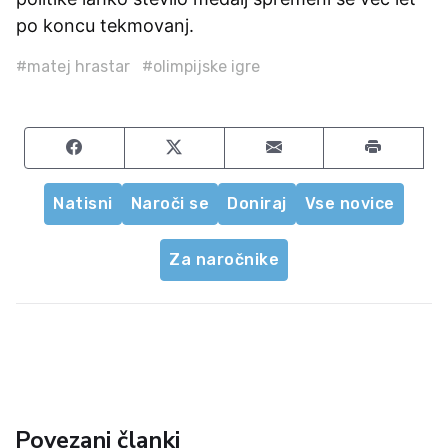
po koncu tekmovanj.
#matej hrastar
#olimpijske igre
Share on Facebook
Share on Twitter
Share by email
Natisni
Naroči se
Doniraj
Vse novice
Za naročnike
Povezani članki