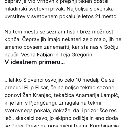
čeprav je Vid Vrhovnik prejšnji teden postal
mladinski svetovni prvak. Najboljša slovenska
uvrstitev v svetovnem pokalu je letos 21.mesto
Na tem mestu se seznam tistih brez možnosti
konča. Čeprav jih imajo nekateri zelo malo, jih ne
smemo povsem zanemariti, kar sta nas v Sočiju
naučili Vesna Fabjan in Teja Gregorin.
V idealnem primeru…
…lahko Slovenci osvojijo celo 10 medalj. Če se
prebudi Filip Flisar, če najboljšo tekmo sezone
ponovi Žan Kranjec, tekačica Anamarija Lampič,
ki je lani v Pjongčangu zmagala na tekmi
svetovnega pokala, dokaže, da ji prizorišče res
leži, skakalci osvojijo ekipno odličje in eno doda
še Peter Prevc na posamični tekmi. Kombinacija