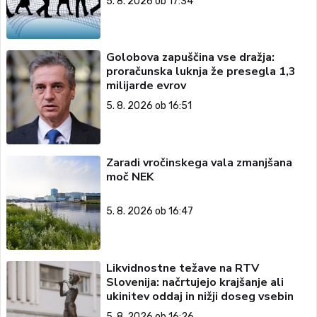
5. 8. 2026 ob 17:34
Golobova zapuščina vse dražja:
proračunska luknja že presegla 1,3
milijarde evrov
5. 8. 2026 ob 16:51
Zaradi vročinskega vala zmanjšana
moč NEK
5. 8. 2026 ob 16:47
Likvidnostne težave na RTV
Slovenija: načrtujejo krajšanje ali
ukinitev oddaj in nižji doseg vsebin
5. 8. 2026 ob 16:26