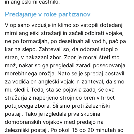
in angleškimi častniki.
Predajanje v roke partizanov
V opisano vzdušje in klimo so vstopili dotedanji
mirni angleški stražarji in začeli odbirati vojake,
ne po formacijah, po desetinah ali vodih, pač pa
kar na slepo. Zahtevali so, da odbrani stopijo
stran, v nakazani zbor. Zbor je moral šteti sto
mož, nakar so ga pregledali zaradi posedovanja
morebitnega orožja. Nato se je spredaj postavil
za vodiča en angleški vojak in zahteval, da smo
mu sledili. Tedaj sta se pojavila zadaj še dva
stražarja z naperjeno strojnico bren v hrbet
potujočega zbora. Šli smo proti železniški
postaji. Tako je izgledala prva skupina
domobranskih vojakov med predajo na
železniški postaji. Po okoli 15 do 20 minutah so