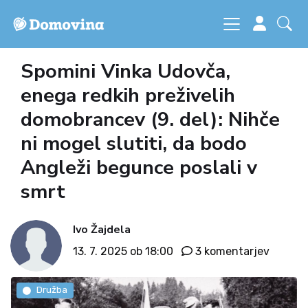
Spomini Vinka Udovča,
enega redkih preživelih
domobrancev (9. del): Nihče
ni mogel slutiti, da bodo
Angleži begunce poslali v
smrt
Ivo Žajdela
13. 7. 2025 ob 18:00
3 komentarjev
Družba