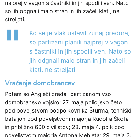
najprej v vagon s častniki in jih spodili ven. Nato
so jih odgnali malo stran in jih začeli klati, ne
streljati.
Ko se je vlak ustavil zunaj predora,
so partizani planili najprej v vagon
s častniki in jih spodili ven. Nato so
jih odgnali malo stran in jih začeli
klati, ne streljati.
Vračanje domobrancev
Potem so Angleži predali partizanom vso
domobransko vojsko: 27. maja policijsko četo
pod poveljstvom podpolkovnika Šturma, tehniški
bataljon pod poveljstvom majorja Rudolfa Škofa
in približno 600 civilistov; 28. maja 4. polk pod
poveljstvom majorja Antona Mehleta; 29. maja 3.