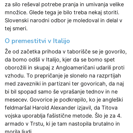
za silo reševal potrebe pranja in umivanja velike
množice. Glede tega je bilo treba nekaj storiti.
Slovenski narodni odbor je moledoval in delal v
tej smeri.
O premestitvi v Italijo
Že od začetka prihoda v taborišče se je govorilo,
da bomo odšli v Italijo, kjer da se bomo spet
oborožili in skupaj z Angloameričani udarili proti
vzhodu. To prepričanje je slonelo na razprtijah
med zavezniki in partizani ter govoricah, da naj
bi bil spopad samo še vprašanje tednov in ne
mesecev. Govorice je podkrepilo, ko je angleški
feldmaršal Harold Alexander izjavil, da Titova
vojska uporablja fašistične metode. Šlo je za 4.
armado v Trstu, ki je tam nastopila brutalno in
morila ljudi.