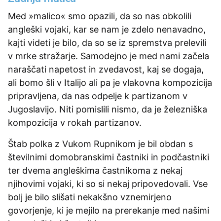
Med »malico« smo opazili, da so nas obkolili
angleški vojaki, kar se nam je zdelo nenavadno,
kajti videti je bilo, da so se iz spremstva prelevili
v mrke stražarje. Samodejno je med nami začela
naraščati napetost in zvedavost, kaj se dogaja,
ali bomo šli v Italijo ali pa je vlakovna kompozicija
pripravljena, da nas odpelje k partizanom v
Jugoslavijo. Niti pomislili nismo, da je železniška
kompozicija v rokah partizanov.
Štab polka z Vukom Rupnikom je bil obdan s
številnimi domobranskimi častniki in podčastniki
ter dvema angleškima častnikoma z nekaj
njihovimi vojaki, ki so si nekaj pripovedovali. Vse
bolj je bilo slišati nekakšno vznemirjeno
govorjenje, ki je mejilo na prerekanje med našimi