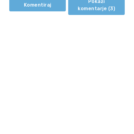
Pokaži
Komentiraj
komentarje (
3
)