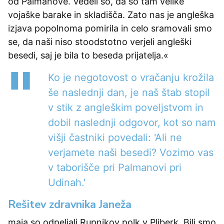
od Palmanove. Vedeli so, da so tam velike
vojaške barake in skladišča. Zato nas je angleška
izjava popolnoma pomirila in celo sramovali smo
se, da naši niso stoodstotno verjeli angleški
besedi, saj je bila to beseda prijatelja.«
Ko je negotovost o vračanju krožila
še naslednji dan, je naš štab stopil
v stik z angleškim poveljstvom in
dobil naslednji odgovor, kot so nam
višji častniki povedali: 'Ali ne
verjamete naši besedi? Vozimo vas
v taborišče pri Palmanovi pri
Udinah.'
Rešitev zdravnika Janeža
maja so odpeljali Rupnikov polk v Pliberk. Bili smo