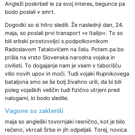
Angleži poskrbeli le za svoj interes, begunce pa
bodo poslali v smrt.
Dogodki so si hitro sledili. Že naslednji dan, 24.
maja, so poslali prvi transport »v Italijo«. To so
bili srbski prostovoljci s podpolkovnikom
Radoslavom Tatalovićem na čelu. Potem pa bo
prišla na vrsto Slovenska narodna vojska in
civilisti. To dogajanje nam je vsem v taborišču
vlilo novih upov in moči. Tudi vojaki Rupnikovega
bataljona smo se še bolj živahno urili, da bi bili
poleg vojaških veščin tudi fizično utrjeni pred
nalogami, ki bodo sledile.
Vagone so zaklenili
maja so angleški tovornjaki resnično, kot je bilo
rečeno, vkrcali Srbe in jih odpeljali. Torej, novica