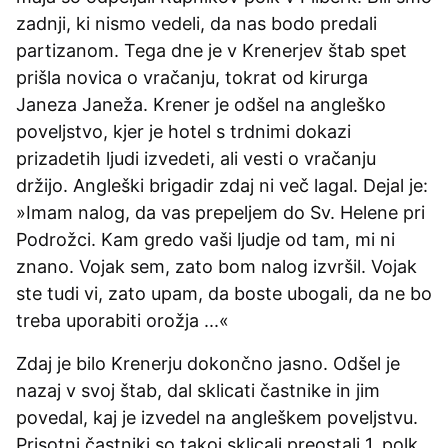
zadnji, ki nismo vedeli, da nas bodo predali
partizanom. Tega dne je v Krenerjev štab spet
prišla novica o vračanju, tokrat od kirurga
Janeza Janeža. Krener je odšel na angleško
poveljstvo, kjer je hotel s trdnimi dokazi
prizadetih ljudi izvedeti, ali vesti o vračanju
držijo. Angleški brigadir zdaj ni več lagal. Dejal je:
»Imam nalog, da vas prepeljem do Sv. Helene pri
Podrožci. Kam gredo vaši ljudje od tam, mi ni
znano. Vojak sem, zato bom nalog izvršil. Vojak
ste tudi vi, zato upam, da boste ubogali, da ne bo
treba uporabiti orožja ...«
Zdaj je bilo Krenerju dokončno jasno. Odšel je
nazaj v svoj štab, dal sklicati častnike in jim
povedal, kaj je izvedel na angleškem poveljstvu.
Prisotni častniki so takoj sklicali preostali 1. polk,