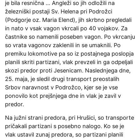
je bila resnična ... Angleži so jih odložili na
železniški postaji Sv. Helena pri Podrožci
(Podgorje oz. Maria Elend), jih skrbno pregledali
in nato v vsak vagon vkrcali po 40 vojakov. Za
častnike so namenili poseben vagon. Po vkrcanju
so vrata vagonov zaklenili in se umaknili. Po
premiku lokomotive pa so iz postajnega poslopja
planili skriti partizani, vlak prevzeli in ga odpeljali
skozi predor proti Jesenicam. Naslednjega dne,
25. maja, je sledil drugi transport preostalih
Srbov naravnost v Podrožco, kjer se je vse
ponovilo kot prejšnjega dne in vlak je zavil v
predor.
Na južni strani predora, pri Hrušici, so transporte
pričakali partizani s posebno nalogo. Ko se je
vlak ustavil zunaj predora, so partizani planili