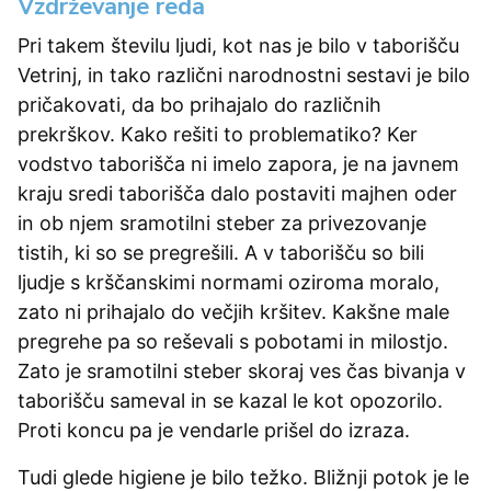
Vzdrževanje reda
Pri takem številu ljudi, kot nas je bilo v taborišču
Vetrinj, in tako različni narodnostni sestavi je bilo
pričakovati, da bo prihajalo do različnih
prekrškov. Kako rešiti to problematiko? Ker
vodstvo taborišča ni imelo zapora, je na javnem
kraju sredi taborišča dalo postaviti majhen oder
in ob njem sramotilni steber za privezovanje
tistih, ki so se pregrešili. A v taborišču so bili
ljudje s krščanskimi normami oziroma moralo,
zato ni prihajalo do večjih kršitev. Kakšne male
pregrehe pa so reševali s pobotami in milostjo.
Zato je sramotilni steber skoraj ves čas bivanja v
taborišču sameval in se kazal le kot opozorilo.
Proti koncu pa je vendarle prišel do izraza.
Tudi glede higiene je bilo težko. Bližnji potok je le