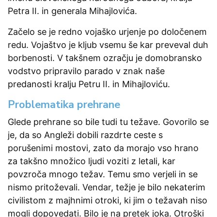
Petra II. in generala Mihajlovića.
Začelo se je redno vojaško urjenje po določenem
redu. Vojaštvo je kljub vsemu še kar preveval duh
borbenosti. V takšnem ozračju je domobransko
vodstvo pripravilo parado v znak naše
predanosti kralju Petru II. in Mihajloviću.
Problematika prehrane
Glede prehrane so bile tudi tu težave. Govorilo se
je, da so Angleži dobili razdrte ceste s
porušenimi mostovi, zato da morajo vso hrano
za takšno množico ljudi voziti z letali, kar
povzroča mnogo težav. Temu smo verjeli in se
nismo pritoževali. Vendar, težje je bilo nekaterim
civilistom z majhnimi otroki, ki jim o težavah niso
mogli dopovedati. Bilo je na pretek joka. Otroški