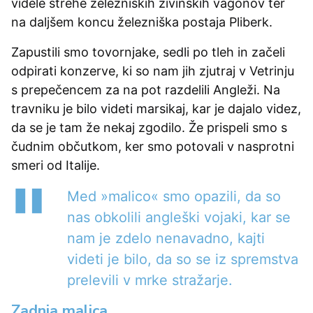
videle strehe železniških živinskih vagonov ter
na daljšem koncu železniška postaja Pliberk.
Zapustili smo tovornjake, sedli po tleh in začeli
odpirati konzerve, ki so nam jih zjutraj v Vetrinju
s prepečencem za na pot razdelili Angleži. Na
travniku je bilo videti marsikaj, kar je dajalo videz,
da se je tam že nekaj zgodilo. Že prispeli smo s
čudnim občutkom, ker smo potovali v nasprotni
smeri od Italije.
Med »malico« smo opazili, da so
nas obkolili angleški vojaki, kar se
nam je zdelo nenavadno, kajti
videti je bilo, da so se iz spremstva
prelevili v mrke stražarje.
Zadnja malica