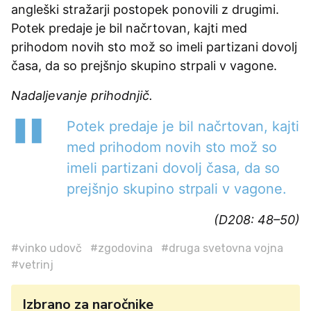
angleški stražarji postopek ponovili z drugimi.
Potek predaje je bil načrtovan, kajti med
prihodom novih sto mož so imeli partizani dovolj
časa, da so prejšnjo skupino strpali v vagone.
Nadaljevanje prihodnjič.
Potek predaje je bil načrtovan, kajti
med prihodom novih sto mož so
imeli partizani dovolj časa, da so
prejšnjo skupino strpali v vagone.
(D208: 48–50)
#vinko udovč
#zgodovina
#druga svetovna vojna
#vetrinj
Izbrano za naročnike