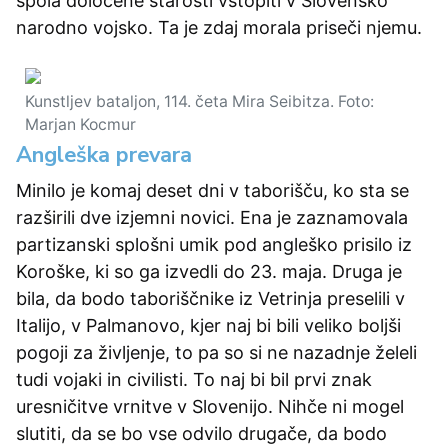
spola določene starosti vstopiti v Slovensko
narodno vojsko. Ta je zdaj morala priseči njemu.
Kunstljev bataljon, 114. četa Mira Seibitza. Foto:
Marjan Kocmur
Angleška prevara
Minilo je komaj deset dni v taborišču, ko sta se
razširili dve izjemni novici. Ena je zaznamovala
partizanski splošni umik pod angleško prisilo iz
Koroške, ki so ga izvedli do 23. maja. Druga je
bila, da bodo taboriščnike iz Vetrinja preselili v
Italijo, v Palmanovo, kjer naj bi bili veliko boljši
pogoji za življenje, to pa so si ne nazadnje želeli
tudi vojaki in civilisti. To naj bi bil prvi znak
uresničitve vrnitve v Slovenijo. Nihče ni mogel
slutiti, da se bo vse odvilo drugače, da bodo