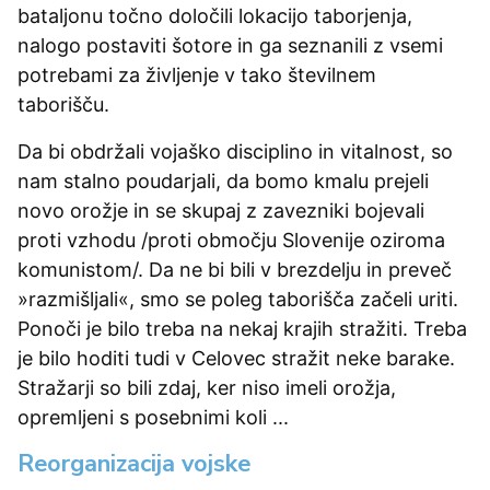
bataljonu točno določili lokacijo taborjenja,
nalogo postaviti šotore in ga seznanili z vsemi
potrebami za življenje v tako številnem
taborišču.
Da bi obdržali vojaško disciplino in vitalnost, so
nam stalno poudarjali, da bomo kmalu prejeli
novo orožje in se skupaj z zavezniki bojevali
proti vzhodu /proti območju Slovenije oziroma
komunistom/. Da ne bi bili v brezdelju in preveč
»razmišljali«, smo se poleg taborišča začeli uriti.
Ponoči je bilo treba na nekaj krajih stražiti. Treba
je bilo hoditi tudi v Celovec stražit neke barake.
Stražarji so bili zdaj, ker niso imeli orožja,
opremljeni s posebnimi koli ...
Reorganizacija vojske