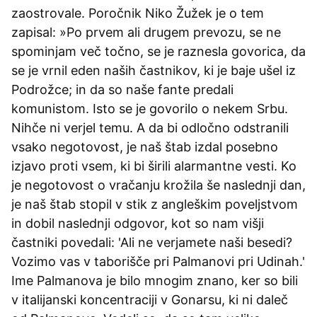
zaostrovale. Poročnik Niko Žužek je o tem
zapisal: »Po prvem ali drugem prevozu, se ne
spominjam več točno, se je raznesla govorica, da
se je vrnil eden naših častnikov, ki je baje ušel iz
Podrožce; in da so naše fante predali
komunistom. Isto se je govorilo o nekem Srbu.
Nihče ni verjel temu. A da bi odločno odstranili
vsako negotovost, je naš štab izdal posebno
izjavo proti vsem, ki bi širili alarmantne vesti. Ko
je negotovost o vračanju krožila še naslednji dan,
je naš štab stopil v stik z angleškim poveljstvom
in dobil naslednji odgovor, kot so nam višji
častniki povedali: 'Ali ne verjamete naši besedi?
Vozimo vas v taborišče pri Palmanovi pri Udinah.'
Ime Palmanova je bilo mnogim znano, ker so bili
v italijanski koncentraciji v Gonarsu, ki ni daleč