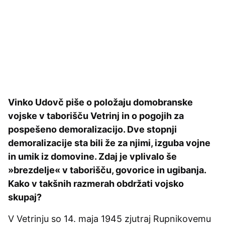
Vinko Udovč piše o položaju domobranske
vojske v taborišču Vetrinj in o pogojih za
pospešeno demoralizacijo. Dve stopnji
demoralizacije sta bili že za njimi, izguba vojne
in umik iz domovine. Zdaj je vplivalo še
»brezdelje« v taborišču, govorice in ugibanja.
Kako v takšnih razmerah obdržati vojsko
skupaj?
V Vetrinju so 14. maja 1945 zjutraj Rupnikovemu