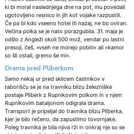
ki bi moral naslednjega dne na pot, mu povedali
ugotovljeno resnico in jih kot vojake razpustili.
Če pa bi kdo vseeno hotel iti nazaj, ne bo oviran.
Večina polka se je nato porazgubila. 31. maja je
odšlo z Angleži okoli 500 mož, vendar po lastni
presoji, češ, »vseh ne morejo pobiti« ali »kamor
so šli ostali, gremo še mi«.
Drama pred Pliberkom
Samo nekaj ur pred sklicem častnikov v
taborišču se je na travniku blizu železniške
postaje Pliberk z Rupnikovim polkom in v njem
Rupnikovim bataljonom odigrala drama.
Transport je pripeljal do travnika blizu Pliberka,
kjer je bilo rečeno, da zapustimo tovornjake.
Poleg travnika je bila njiva rži in onkraj nje so se