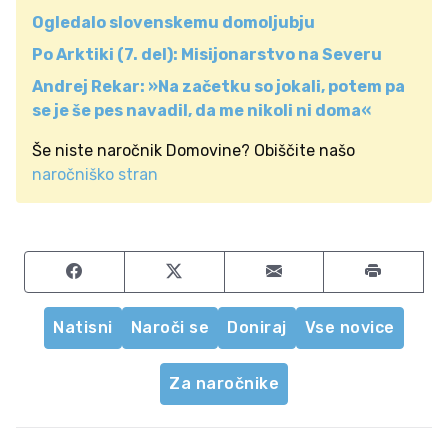
Ogledalo slovenskemu domoljubju
Po Arktiki (7. del): Misijonarstvo na Severu
Andrej Rekar: »Na začetku so jokali, potem pa
se je še pes navadil, da me nikoli ni doma«
Še niste naročnik Domovine? Obiščite našo
naročniško stran
Share on Facebook
Share on Twitter
Share by email
Natisni
Naroči se
Doniraj
Vse novice
Za naročnike