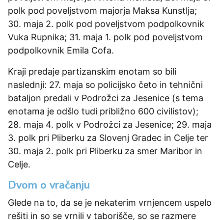
polk pod poveljstvom majorja Maksa Kunstlja;
30. maja 2. polk pod poveljstvom podpolkovnik
Vuka Rupnika; 31. maja 1. polk pod poveljstvom
podpolkovnik Emila Cofa.
Kraji predaje partizanskim enotam so bili
naslednji: 27. maja so policijsko četo in tehnični
bataljon predali v Podrožci za Jesenice (s tema
enotama je odšlo tudi približno 600 civilistov);
28. maja 4. polk v Podrožci za Jesenice; 29. maja
3. polk pri Pliberku za Slovenj Gradec in Celje ter
30. maja 2. polk pri Pliberku za smer Maribor in
Celje.
Dvom o vračanju
Glede na to, da se je nekaterim vrnjencem uspelo
rešiti in so se vrnili v taborišče, so se razmere