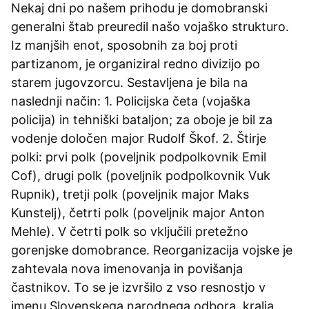
Nekaj dni po našem prihodu je domobranski
generalni štab preuredil našo vojaško strukturo.
Iz manjših enot, sposobnih za boj proti
partizanom, je organiziral redno divizijo po
starem jugovzorcu. Sestavljena je bila na
naslednji način: 1. Policijska četa (vojaška
policija) in tehniški bataljon; za oboje je bil za
vodenje določen major Rudolf Škof. 2. Štirje
polki: prvi polk (poveljnik podpolkovnik Emil
Cof), drugi polk (poveljnik podpolkovnik Vuk
Rupnik), tretji polk (poveljnik major Maks
Kunstelj), četrti polk (poveljnik major Anton
Mehle). V četrti polk so vključili pretežno
gorenjske domobrance. Reorganizacija vojske je
zahtevala nova imenovanja in povišanja
častnikov. To se je izvršilo z vso resnostjo v
imenu Slovenskega narodnega odbora, kralja