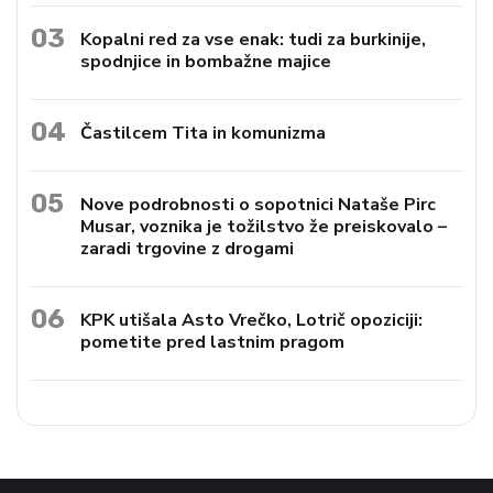
03
Kopalni red za vse enak: tudi za burkinije,
spodnjice in bombažne majice
04
Častilcem Tita in komunizma
05
Nove podrobnosti o sopotnici Nataše Pirc
Musar, voznika je tožilstvo že preiskovalo –
zaradi trgovine z drogami
06
KPK utišala Asto Vrečko, Lotrič opoziciji:
pometite pred lastnim pragom