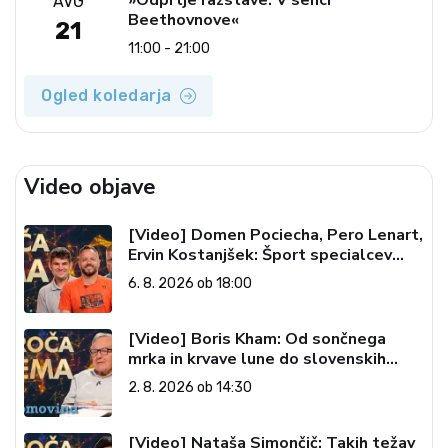
AVG
Beethovnove«
21
11:00 - 21:00
Ogled koledarja
Video objave
[Video] Domen Pociecha, Pero Lenart,
Ervin Kostanjšek: Šport specialcev
(Vroča tema, 6. 8. 2026)
6. 8. 2026 ob 18:00
[Video] Boris Kham: Od sončnega
mrka in krvave lune do slovenskih
pečatov v vesolju (Vroča tema, 2. 8.
2. 8. 2026 ob 14:30
2026)
[Video] Nataša Simončič: Takih težav