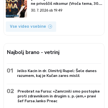
ne privoščiš nikomur (Vroča tema, 30.
7. 2026)
30. 7. 2026 ob 19:49
Vse video vsebine
Najbolj brano - vetrinj
01
Jelko Kacin in dr. Dimitrij Rupel: Šele danes
razumem, kaj je Kučan zares mislil
02
Preobrat na Fursu: »Zamrznili smo postopke
proti zdravnikom in drugim s. p.-jem,« pravi
šef Fursa Janko Preac