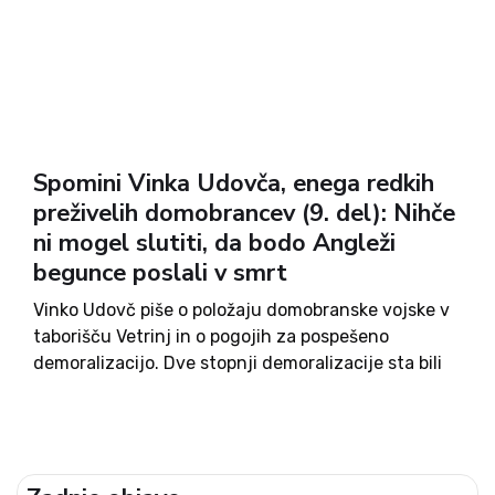
Spomini Vinka Udovča, enega redkih
preživelih domobrancev (9. del): Nihče
ni mogel slutiti, da bodo Angleži
begunce poslali v smrt
Vinko Udovč piše o položaju domobranske vojske v
taborišču Vetrinj in o pogojih za pospešeno
demoralizacijo. Dve stopnji demoralizacije sta bili
že za njimi, izguba vojne in umik iz domovine. Zdaj
je vplivalo še »brezdelje« v taborišču, govorice in
ugibanja....