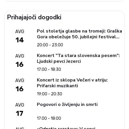
Prihajajoči dogodki
Pol stoletja glasbe na tromeji: Graška
AVG
Gora obeležuje 50. jubilejni festival
14
narodno-zabavne glasbe
20:00 - 23:00
Koncert "Ta stara slovenska pesem":
AVG
Ljudski pevci Jezerci
16
17:00 - 18:30
Koncert iz sklopa Večeri v atriju:
AVG
Prifarski muzikanti
16
19:00 - 20:30
Pogovori o življenju in smrti
AVG
17
17:00 - 18:00
»Odprtje razstave: V senci