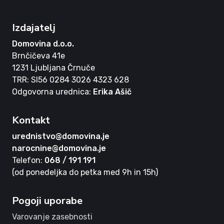
Izdajatelj
Domovina d.o.o.
Brnčičeva 41e
1231 Ljubljana Črnuče
TRR: SI56 0284 3026 4323 628
Odgovorna urednica:
Erika Ašič
Kontakt
urednistvo@domovina.je
narocnine@domovina.je
Telefon:
068 / 191 191
(od ponedeljka do petka med 9h in 15h)
Pogoji uporabe
Varovanje zasebnosti