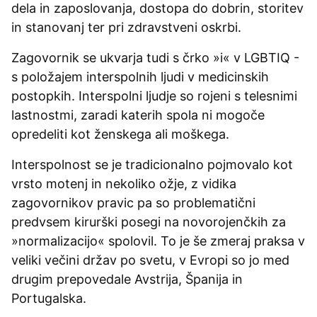
dela in zaposlovanja, dostopa do dobrin, storitev
in stanovanj ter pri zdravstveni oskrbi.
Zagovornik se ukvarja tudi s črko »i« v LGBTIQ -
s položajem interspolnih ljudi v medicinskih
postopkih. Interspolni ljudje so rojeni s telesnimi
lastnostmi, zaradi katerih spola ni mogoče
opredeliti kot ženskega ali moškega.
Interspolnost se je tradicionalno pojmovalo kot
vrsto motenj in nekoliko ožje, z vidika
zagovornikov pravic pa so problematični
predvsem kirurški posegi na novorojenčkih za
»normalizacijo« spolovil. To je še zmeraj praksa v
veliki večini držav po svetu, v Evropi so jo med
drugim prepovedale Avstrija, Španija in
Portugalska.