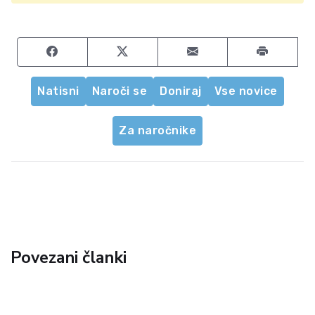
Share on Facebook
Share on Twitter
Share by email
Natisni
Naroči se
Doniraj
Vse novice
Za naročnike
Povezani članki