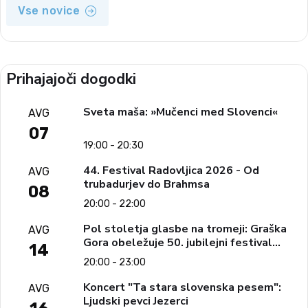
Vse novice
Prihajajoči dogodki
Sveta maša: »Mučenci med Slovenci«
AVG
07
19:00 - 20:30
44. Festival Radovljica 2026 - Od
AVG
trubadurjev do Brahmsa
08
20:00 - 22:00
Pol stoletja glasbe na tromeji: Graška
AVG
Gora obeležuje 50. jubilejni festival
14
narodno-zabavne glasbe
20:00 - 23:00
Koncert "Ta stara slovenska pesem":
AVG
Ljudski pevci Jezerci