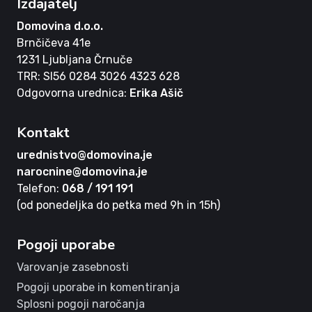
Izdajatelj
Domovina d.o.o.
Brnčičeva 41e
1231 Ljubljana Črnuče
TRR: SI56 0284 3026 4323 628
Odgovorna urednica:
Erika Ašič
Kontakt
urednistvo@domovina.je
narocnine@domovina.je
Telefon:
068 / 191 191
(od ponedeljka do petka med 9h in 15h)
Pogoji uporabe
Varovanje zasebnosti
Pogoji uporabe in komentiranja
Splosni pogoji naročanja