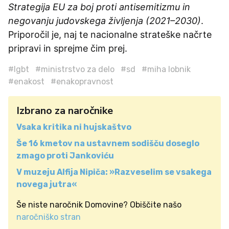
Strategija EU za boj proti antisemitizmu in
negovanju judovskega življenja (2021–2030)
.
Priporočil je, naj te nacionalne strateške načrte
pripravi in sprejme čim prej.
#lgbt
#ministrstvo za delo
#sd
#miha lobnik
#enakost
#enakopravnost
Izbrano za naročnike
Vsaka kritika ni hujskaštvo
Še 16 kmetov na ustavnem sodišču doseglo
zmago proti Jankoviću
V muzeju Alfija Nipiča: »Razveselim se vsakega
novega jutra«
Še niste naročnik Domovine? Obiščite našo
naročniško stran