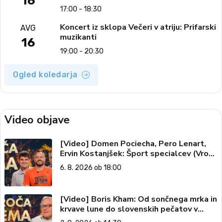
16
17:00 - 18:30
Koncert iz sklopa Večeri v atriju: Prifarski
AVG
muzikanti
16
19:00 - 20:30
Ogled koledarja
Video objave
[Video] Domen Pociecha, Pero Lenart,
Ervin Kostanjšek: Šport specialcev (Vroča
tema, 6. 8. 2026)
6. 8. 2026 ob 18:00
[Video] Boris Kham: Od sončnega mrka in
krvave lune do slovenskih pečatov v
vesolju (Vroča tema, 2. 8. 2026)