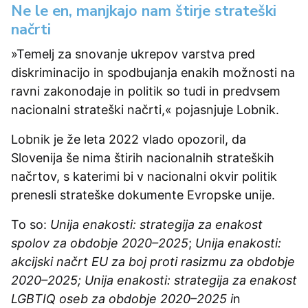
Ne le en, manjkajo nam štirje strateški
načrti
»Temelj za snovanje ukrepov varstva pred
diskriminacijo in spodbujanja enakih možnosti na
ravni zakonodaje in politik so tudi in predvsem
nacionalni strateški načrti,« pojasnjuje Lobnik.
Lobnik je že leta 2022 vlado opozoril, da
Slovenija še nima štirih nacionalnih strateških
načrtov, s katerimi bi v nacionalni okvir politik
prenesli strateške dokumente Evropske unije.
To so:
Unija enakosti: strategija za enakost
spolov za obdobje 2020–2025
;
Unija enakosti:
akcijski načrt EU za boj proti rasizmu za obdobje
2020–2025; Unija enakosti: strategija za enakost
LGBTIQ oseb za obdobje 2020–2025 i
n