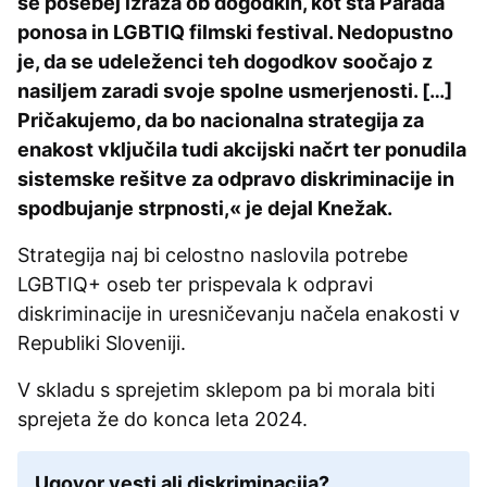
še posebej izraža ob dogodkih, kot sta Parada
ponosa in LGBTIQ filmski festival. Nedopustno
je, da se udeleženci teh dogodkov soočajo z
nasiljem zaradi svoje spolne usmerjenosti. […]
Pričakujemo, da bo nacionalna strategija za
enakost vključila tudi akcijski načrt ter ponudila
sistemske rešitve za odpravo diskriminacije in
spodbujanje strpnosti,« je dejal Knežak.
Strategija naj bi celostno naslovila potrebe
LGBTIQ+ oseb ter prispevala k odpravi
diskriminacije in uresničevanju načela enakosti v
Republiki Sloveniji.
V skladu s sprejetim sklepom pa bi morala biti
sprejeta že do konca leta 2024.
Ugovor vesti ali diskriminacija?